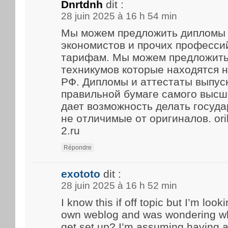
Dnrtdnh
dit :
28 juin 2025 à 16 h 54 min
Мы можем предложить дипломы 
экономистов и прочих професси
тарифам. Мы можем предложить
техникумов которые находятся 
РФ. Дипломы и аттестаты выпус
правильной бумаге самого высше
дает возможность делать госуд
не отличимые от оригиналов. ori
2.ru
Répondre
exototo
dit :
28 juin 2025 à 16 h 52 min
I know this if off topic but I’m look
own weblog and was wondering what
get set up? I’m assuming having a