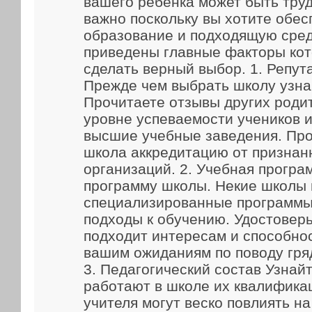
вашего ребенка может быть труд
важно поскольку вы хотите обес
образование и подходящую сред
приведены главные факторы кот
сделать верный выбор. 1. Репут
Прежде чем выбрать школу узна
Прочитаете отзывы других родит
уровне успеваемости учеников и
высшие учебные заведения. Про
школа аккредитацию от признан
организаций. 2. Учебная прогр
программу школы. Некие школы
специализированные программы
подходы к обучению. Удостоверь
подходит интересам и способно
вашим ожиданиям по поводу гря
3. Педагогический состав Узнайт
работают в школе их квалифика
учителя могут веско повлиять н