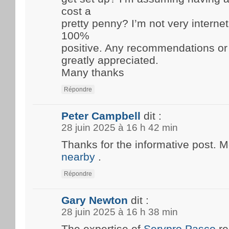
cost a
pretty penny? I’m not very internet
100%
positive. Any recommendations or
greatly appreciated.
Many thanks
Répondre
Peter Campbell
dit :
28 juin 2025 à 16 h 42 min
Thanks for the informative post. 
nearby
.
Répondre
Gary Newton
dit :
28 juin 2025 à 16 h 38 min
The expertise of
Servpro Pasco
re