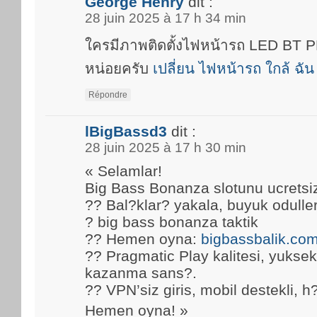
George Henry
dit :
28 juin 2025 à 17 h 34 min
ใครมีภาพติดตั้งไฟหน้ารถ LED BT
หน่อยครับ
เปลี่ยน ไฟหน้ารถ ใกล้ ฉัน
Répondre
lBigBassd3
dit :
28 juin 2025 à 17 h 30 min
« Selamlar!
Big Bass Bonanza slotunu ucretsi
?? Bal?klar? yakala, buyuk oduller
? big bass bonanza taktik
?? Hemen oyna:
bigbassbalik.co
?? Pragmatic Play kalitesi, yuks
kazanma sans?.
?? VPN’siz giris, mobil destekli, h
Hemen oyna! »