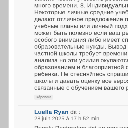
много времени. 8. Индивидуаль
Некоторые личные средние уче
делают отличное предложение 
учебные планы или личный подх
может быть полезно если ваш р
особого внимания либо имеет с
образовательные нужды. Вывод
частной школы требует времени
анализа но эти усилия окупают
образованием и благоприятной 
ребенка. Не стесняйтесь спраш
школы и давать оценку все веро
связанные с обучением вашего 
Répondre
Luella Ryan
dit :
28 juin 2025 à 17 h 52 min
Priority Restoration did an amazin