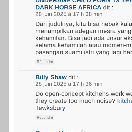
UNDERAGE CHILD PORN 13 YEA
DARK HORSE AFRICA
dit :
28 juin 2025 à 17 h 38 min
Dari judulnya, kita bisa nebak kal
menampilkan adegan mesra yang
kehamilan. Bisa jadi ada unsur ek
selama kehamilan atau momen-m
pasangan suami istri yang lagi ham
Répondre
Billy Shaw
dit :
28 juin 2025 à 17 h 36 min
Do open-concept kitchens work well
they create too much noise?
kitch
Tewksbury
Répondre