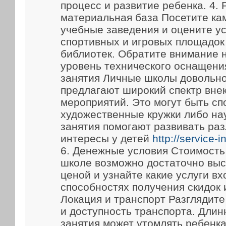
процесс и развитие ребенка. 4.
материальная база Посетите ка
учебные заведения и оцените у
спортивных и игровых площадок
библиотек. Обратите внимание 
уровень технического оснащени
занятия Личные школы довольно
предлагают широкий спектр вне
мероприятий. Это могут быть сп
художественные кружки либо на
занятия помогают развивать ра
интересы у детей
http://service-
6. Денежные условия Стоимость
школе возможно достаточно выс
ценой и узнайте какие услуги вх
способностях получения скидок 
Локация и транспорт Разглядит
и доступность транспорта. Длин
занятия может утомлять ребенка