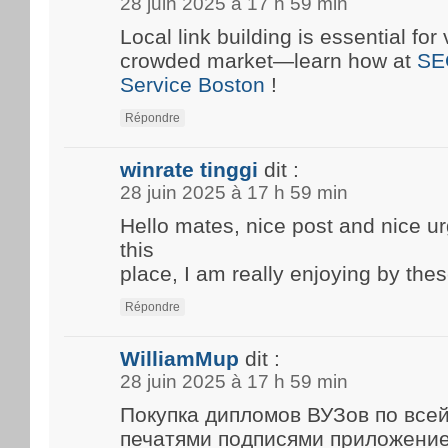
28 juin 2025 à 17 h 59 min
Local link building is essential for 
crowded market—learn how at
SE
Service Boston
!
Répondre
winrate tinggi
dit :
28 juin 2025 à 17 h 59 min
Hello mates, nice post and nice 
this
place, I am really enjoying by thes
Répondre
WilliamMup
dit :
28 juin 2025 à 17 h 59 min
Покупка дипломов ВУЗов по все
печатями подписями приложени