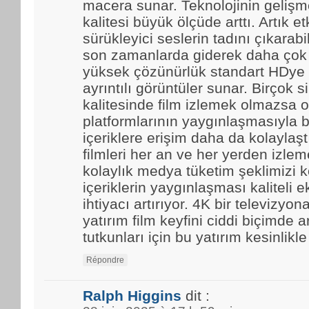
macera sunar. Teknolojinin gelişmes
kalitesi büyük ölçüde arttı. Artık et
sürükleyici seslerin tadını çıkarabi
son zamanlarda giderek daha çok t
yüksek çözünürlük standart HDye 
ayrıntılı görüntüler sunar. Birçok 
kalitesinde film izlemek olmazsa o
platformlarının yaygınlaşmasıyla b
içeriklere erişim daha da kolaylaştı.
filmleri her an ve her yerden izle
kolaylık medya tüketim şeklimizi k
içeriklerin yaygınlaşması kaliteli 
ihtiyacı artırıyor. 4K bir televizyo
yatırım film keyfini ciddi biçimde ar
tutkunları için bu yatırım kesinlikl
Répondre
Ralph Higgins
dit :