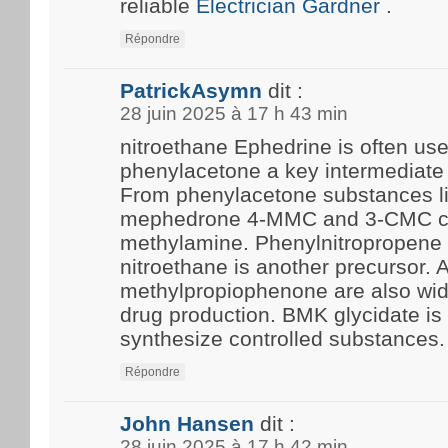
reliable
Electrician Gardner
.
Répondre
PatrickAsymn
dit :
28 juin 2025 à 17 h 43 min
nitroethane Ephedrine is often us
phenylacetone a key intermediate 
From phenylacetone substances l
mephedrone 4-MMC and 3-CMC c
methylamine. Phenylnitropropene 
nitroethane is another precursor.
methylpropiophenone are also wide
drug production. BMK glycidate i
synthesize controlled substances.
Répondre
John Hansen
dit :
28 juin 2025 à 17 h 42 min