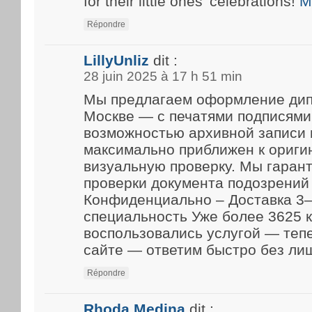
for their little ones’ celebrations!
M
Répondre
LillyUnliz
dit :
28 juin 2025 à 17 h 51 min
Мы предлагаем оформление дип
Москве — с печатями подписями
возможностью архивной записи 
максимально приближен к ориги
визуальную проверку. Мы гарант
проверки документа подозрений 
Конфиденциально – Доставка 3–
специальность Уже более 3625 
воспользовались услугой — теп
сайте — ответим быстро без ли
Répondre
Rhoda Medina
dit :