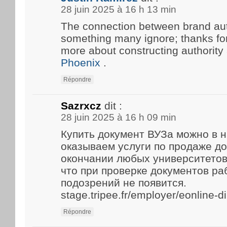
28 juin 2025 à 16 h 13 min
The connection between brand aut
something many ignore; thanks for 
more about constructing authority
Phoenix
.
Répondre
Sazrxcz
dit :
28 juin 2025 à 16 h 09 min
Купить документ ВУЗа можно в 
оказываем услуги по продаже д
окончании любых университетов
что при проверке документов р
подозрений не появится.
stage.tripee.fr/employer/eonline-
Répondre