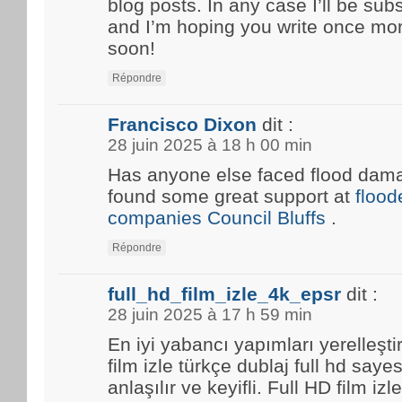
blog posts. In any case I’ll be sub
and I’m hoping you write once mo
soon!
Répondre
Francisco Dixon
dit :
28 juin 2025 à 18 h 00 min
Has anyone else faced flood damag
found some great support at
floo
companies Council Bluffs
.
Répondre
full_hd_film_izle_4k_epsr
dit :
28 juin 2025 à 17 h 59 min
En iyi yabancı yapımları yerelleşti
film izle türkçe dublaj full hd saye
anlaşılır ve keyifli. Full HD film i