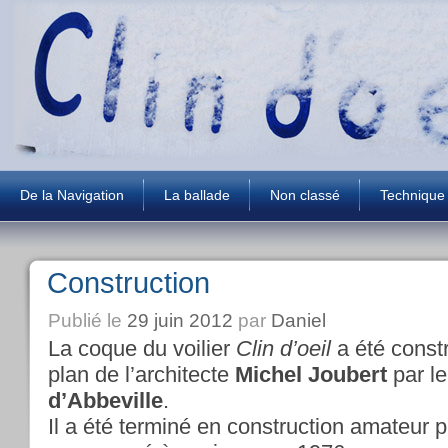
De la Navigation
La ballade
Non classé
Technique
Construction
Publié le
29 juin 2012
par
Daniel
La coque du voilier
Clin d’oeil
a été const
plan de l’architecte
Michel Joubert
par le
d’Abbeville
.
Il a été terminé en construction amateur p