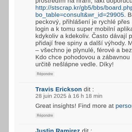
prostředím na hraní, fakt doporuč
http://stscrap.kr/gb5/bbs/board.ph
bo_table=consult&wr_id=29905
. 
peckový, přihlášení je rychlé pře
login a k tomu super mobilní aplik
kdykoliv a kdekoliv. Často dávají
přidají free spiny a další výhody. 
– všechno je plynulé, férové a be
Kdo chce pohodovou a zábavnou h
určitě nešlápne vedle. Díky!
Répondre
Travis Erickson
dit :
28 juin 2025 à 16 h 18 min
Great insights! Find more at
perso
Répondre
Justin Ramirez
dit :