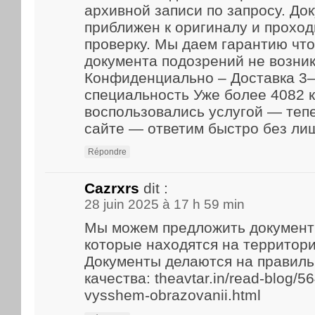
архивной записи по запросу. До
приближен к оригиналу и прохо
проверку. Мы даем гарантию что
документа подозрений не возник
Конфиденциально – Доставка 3–
специальность Уже более 4082 
воспользовались услугой — теп
сайте — ответим быстро без ли
Répondre
Cazrxrs
dit :
28 juin 2025 à 17 h 59 min
Мы можем предложить документ
которые находятся на территори
Документы делаются на правиль
качества: theavtar.in/read-blog/5
vysshem-obrazovanii.html