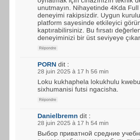
oynatmak için cihazınızın teknik d
unutmayın. Nihayetinde 4Kda Full
deneyimi rakipsizdir. Uygun kurulu
platform sayesinde etkileyici görün
kaptırabilirsiniz. Bu fırsatı değerle
deneyiminizi bir üst seviyeye çıkar
Répondre
PORN
dit :
28 juin 2025 à 17 h 56 min
Loku kukhaphela lokukhulu kwebun
sixhumanisi futsi ngacisha.
Répondre
Danielbremn
dit :
28 juin 2025 à 17 h 54 min
Выбор приватной средние учебн