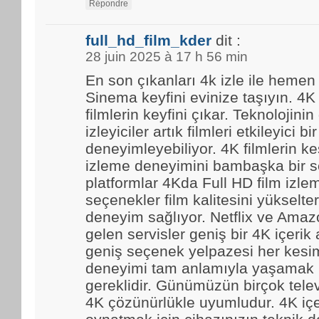
Répondre
full_hd_film_kder
dit :
28 juin 2025 à 17 h 56 min
En son çıkanları 4k izle ile hemen
Sinema keyfini evinize taşıyın. 4K
filmlerin keyfini çıkar. Teknolojinin
izleyiciler artık filmleri etkileyici bir
deneyimleyebiliyor. 4K filmlerin kes
izleme deneyimini bambaşka bir se
platformlar 4Kda Full HD film izl
seçenekler film kalitesini yükselter
deneyim sağlıyor. Netflix ve Amaz
gelen servisler geniş bir 4K içerik
geniş seçenek yelpazesi her kesim
deneyimi tam anlamıyla yaşamak i
gereklidir. Günümüzün birçok tele
4K çözünürlükle uyumludur. 4K içe