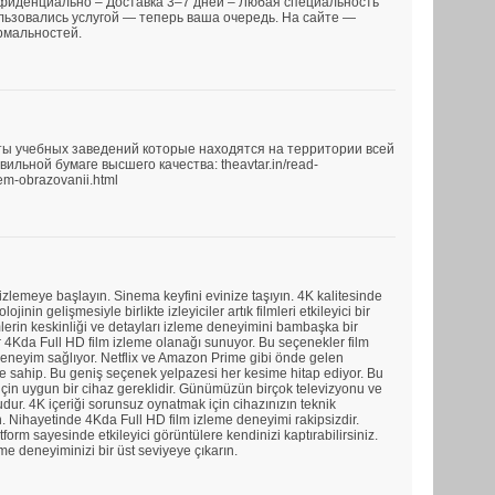
нфиденциально – Доставка 3–7 дней – Любая специальность
льзовались услугой — теперь ваша очередь. На сайте —
рмальностей.
ы учебных заведений которые находятся на территории всей
льной бумаге высшего качества: theavtar.in/read-
em-obrazovanii.html
 izlemeye başlayın. Sinema keyfini evinize taşıyın. 4K kalitesinde
lojinin gelişmesiyle birlikte izleyiciler artık filmleri etkileyici bir
mlerin keskinliği ve detayları izleme deneyimini bambaşka bir
ar 4Kda Full HD film izleme olanağı sunuyor. Bu seçenekler film
r deneyim sağlıyor. Netflix ve Amazon Prime gibi önde gelen
vine sahip. Bu geniş seçenek yelpazesi her kesime hitap ediyor. Bu
in uygun bir cihaz gereklidir. Günümüzün birçok televizyonu ve
ur. 4K içeriği sorunsuz oynatmak için cihazınızın teknik
. Nihayetinde 4Kda Full HD film izleme deneyimi rakipsizdir.
form sayesinde etkileyici görüntülere kendinizi kaptırabilirsiniz.
eme deneyiminizi bir üst seviyeye çıkarın.