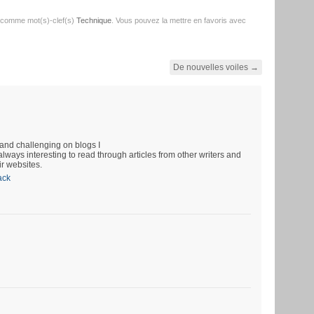
 comme mot(s)-clef(s)
Technique
. Vous pouvez la mettre en favoris avec
De nouvelles voiles
→
and challenging on blogs I
always interesting to read through articles from other writers and
ir websites.
ack