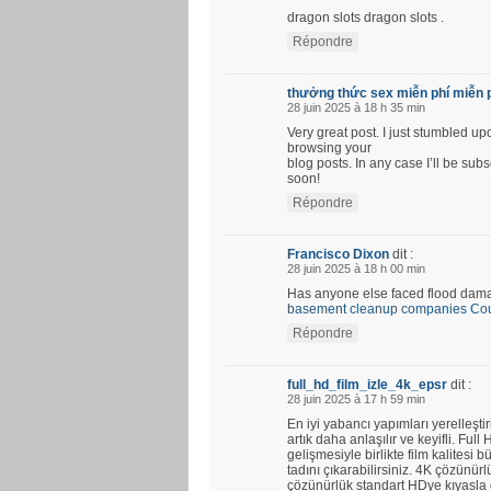
dragon slots dragon slots .
Répondre
thưởng thức sex miễn phí miễn 
28 juin 2025 à 18 h 35 min
Very great post. I just stumbled u
browsing your
blog posts. In any case I’ll be su
soon!
Répondre
Francisco Dixon
dit :
28 juin 2025 à 18 h 00 min
Has anyone else faced flood damag
basement cleanup companies Coun
Répondre
full_hd_film_izle_4k_epsr
dit :
28 juin 2025 à 17 h 59 min
En iyi yabancı yapımları yerelleştir
artık daha anlaşılır ve keyifli. Fu
gelişmesiyle birlikte film kalitesi b
tadını çıkarabilirsiniz. 4K çözünü
çözünürlük standart HDye kıyasla d