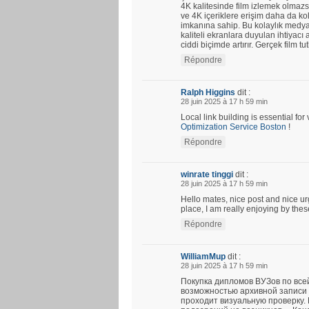
4K kalitesinde film izlemek olmazs
ve 4K içeriklere erişim daha da kola
imkanına sahip. Bu kolaylık medya 
kaliteli ekranlara duyulan ihtiyacı a
ciddi biçimde artırır. Gerçek film tu
Répondre
Ralph Higgins
dit :
28 juin 2025 à 17 h 59 min
Local link building is essential fo
Optimization Service Boston
!
Répondre
winrate tinggi
dit :
28 juin 2025 à 17 h 59 min
Hello mates, nice post and nice u
place, I am really enjoying by thes
Répondre
WilliamMup
dit :
28 juin 2025 à 17 h 59 min
Покупка дипломов ВУЗов по все
возможностью архивной записи 
проходит визуальную проверку.