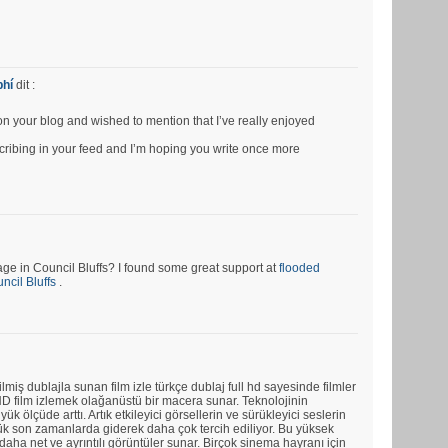
phí
dit :
pon your blog and wished to mention that I’ve really enjoyed
bscribing in your feed and I’m hoping you write once more
e in Council Bluffs? I found some great support at
flooded
cil Bluffs
.
ilmiş dublajla sunan film izle türkçe dublaj full hd sayesinde filmler
ll HD film izlemek olağanüstü bir macera sunar. Teknolojinin
üyük ölçüde arttı. Artık etkileyici görsellerin ve sürükleyici seslerin
rlük son zamanlarda giderek daha çok tercih ediliyor. Bu yüksek
aha net ve ayrıntılı görüntüler sunar. Birçok sinema hayranı için