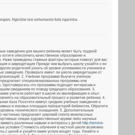
ani. Ngicishe lesi sixhumanisi futsi ngacisha.
ные заведения для вашего ребенка может быть трудной
ы хотите обеспечить качественное образование и
. Ниже приведены главные факторы которые помогут для вас
тация и аккредитация Прежде чем выбрать школу узнайте о ее
других родителей узнать об уровне успеваемости учеников и
ые заведения. Проверьте имеет ли школа аккредитацию от
ганизаций. 2. Учебная программа Выучите учебную
 предлагают специализированные программы или
. Удостоверьтесь что программа подходит интересам и
вашим ожиданиям по поводу грядущего образования. 3.
какие учители работают в школе их квалификацию и опыт.
овлиять на образовательный процесс и развитие ребенка. 4.
ьная база Посетите кампус средние учебные заведения и
тивных и игровых площадок лабораторий библиотек. Обратите
 уровень технического оснащения. 5. Дополнительные
 частенько предлагают широкий спектр внеклассных
портивные секции художественные кружки либо научные
азвивать различные навыки и интересы у детей
http://service-
ые условия Стоимость обучения в частной школе возможно
ь с ценой и узнайте какие услуги входят туда. Узнайте о