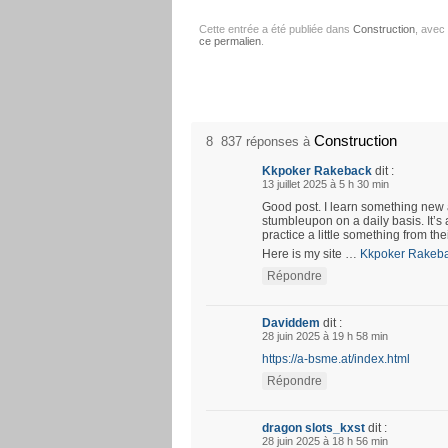
Cette entrée a été publiée dans
Construction
, avec
ce permalien
.
Construction
8 837 réponses à
Kkpoker Rakeback
dit :
13 juillet 2025 à 5 h 30 min
Good post. I learn something new 
stumbleupon on a daily basis. It’s 
practice a little something from the
Here is my site …
Kkpoker Rakeb
Répondre
Daviddem
dit :
28 juin 2025 à 19 h 58 min
https://a-bsme.at/index.html
Répondre
dragon slots_kxst
dit :
28 juin 2025 à 18 h 56 min