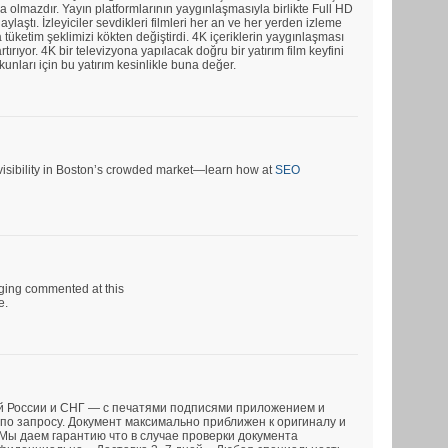
a olmazdır. Yayın platformlarının yaygınlaşmasıyla birlikte Full HD
ylaştı. İzleyiciler sevdikleri filmleri her an ve her yerden izleme
tüketim şeklimizi kökten değiştirdi. 4K içeriklerin yaygınlaşması
rtırıyor. 4K bir televizyona yapılacak doğru bir yatırım film keyfini
tkunları için bu yatırım kesinlikle buna değer.
r visibility in Boston’s crowded market—learn how at
SEO
rging commented at this
e.
й России и СНГ — с печатями подписями приложением и
по запросу. Документ максимально приближен к оригиналу и
 Мы даем гарантию что в случае проверки документа