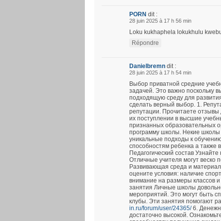
PORN
dit :
28 juin 2025 à 17 h 56 min
Loku kukhaphela lokukhulu kwebung
Répondre
Danielbremn
dit :
28 juin 2025 à 17 h 54 min
Выбор приватной средние учеб
задачей. Это важно поскольку в
подходящую среду для развития
сделать верный выбор. 1. Репу
репутации. Прочитаете отзывы 
их поступлении в высшие учебн
признанных образовательных ор
программу школы. Некие школы
уникальные подходы к обучению
способностям ребенка а также 
Педагогический состав Узнайте 
Отличные учителя могут веско п
Развивающая среда и материал
оцените условия: наличие спор
внимание на размеры классов и
занятия Личные школы довольно
мероприятий. Это могут быть с
клубы. Эти занятия помогают р
in.ru/forum/user/24365/
6. Денежн
достаточно высокой. Ознакомьтес