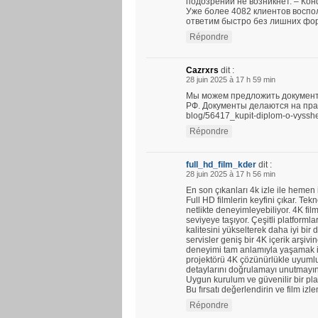
подозрений не возникнет. – Ко
Уже более 4082 клиентов воспо
ответим быстро без лишних фо
Répondre
Cazrxrs
dit :
28 juin 2025 à 17 h 59 min
Мы можем предложить документ
РФ. Документы делаются на прави
blog/56417_kupit-diplom-o-vyssh
Répondre
full_hd_film_kder
dit :
28 juin 2025 à 17 h 56 min
En son çıkanları 4k izle ile hemen
Full HD filmlerin keyfini çıkar. Tekno
netlikte deneyimleyebiliyor. 4K fil
seviyeye taşıyor. Çeşitli platforml
kalitesini yükselterek daha iyi bi
servisler geniş bir 4K içerik arşi
deneyimi tam anlamıyla yaşamak iç
projektörü 4K çözünürlükle uyumlud
detaylarını doğrulamayı unutmayın
Uygun kurulum ve güvenilir bir plat
Bu fırsatı değerlendirin ve film izl
Répondre