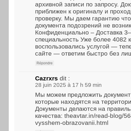
архивной записи по запросу. До
приближен к оригиналу и прохо
проверку. Мы даем гарантию что
документа подозрений не возник
Конфиденциально – Доставка 3–
специальность Уже более 4082 
воспользовались услугой — теп
сайте — ответим быстро без ли
Répondre
Cazrxrs
dit :
28 juin 2025 à 17 h 59 min
Мы можем предложить документ
которые находятся на территори
Документы делаются на правиль
качества: theavtar.in/read-blog/5
vysshem-obrazovanii.html