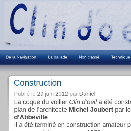
De la Navigation
La ballade
Non classé
Technique
Construction
Publié le
29 juin 2012
par
Daniel
La coque du voilier
Clin d’oeil
a été const
plan de l’architecte
Michel Joubert
par le
d’Abbeville
.
Il a été terminé en construction amateur p