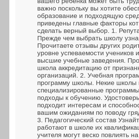
вашего ребенка может быть труд
важно поскольку вы хотите обес
образование и подходящую сред
приведены главные факторы кот
сделать верный выбор. 1. Репут
Прежде чем выбрать школу узна
Прочитаете отзывы других родит
уровне успеваемости учеников и
высшие учебные заведения. Про
школа аккредитацию от признан
организаций. 2. Учебная прогр
программу школы. Некие школы
специализированные программы
подходы к обучению. Удостоверь
подходит интересам и способно
вашим ожиданиям по поводу гря
3. Педагогический состав Узнайт
работают в школе их квалифика
учителя могут веско повлиять н