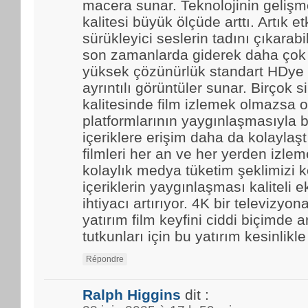
macera sunar. Teknolojinin gelişmes
kalitesi büyük ölçüde arttı. Artık et
sürükleyici seslerin tadını çıkarabi
son zamanlarda giderek daha çok t
yüksek çözünürlük standart HDye 
ayrıntılı görüntüler sunar. Birçok 
kalitesinde film izlemek olmazsa o
platformlarının yaygınlaşmasıyla b
içeriklere erişim daha da kolaylaştı.
filmleri her an ve her yerden izle
kolaylık medya tüketim şeklimizi k
içeriklerin yaygınlaşması kaliteli 
ihtiyacı artırıyor. 4K bir televizyo
yatırım film keyfini ciddi biçimde ar
tutkunları için bu yatırım kesinlikl
Répondre
Ralph Higgins
dit :