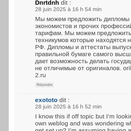
Dnrtdnh
dit :
28 juin 2025 à 16 h 54 min
Мы можем предложить дипломы 
экономистов и прочих професси
тарифам. Мы можем предложить
техникумов которые находятся 
РФ. Дипломы и аттестаты выпус
правильной бумаге самого высше
дает возможность делать госуд
не отличимые от оригиналов. ori
2.ru
Répondre
exototo
dit :
28 juin 2025 à 16 h 52 min
I know this if off topic but I’m look
own weblog and was wondering what
get set up? I’m assuming having a