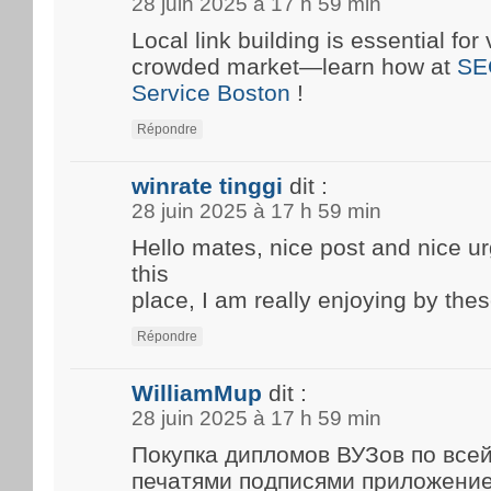
28 juin 2025 à 17 h 59 min
Local link building is essential for 
crowded market—learn how at
SE
Service Boston
!
Répondre
winrate tinggi
dit :
28 juin 2025 à 17 h 59 min
Hello mates, nice post and nice 
this
place, I am really enjoying by thes
Répondre
WilliamMup
dit :
28 juin 2025 à 17 h 59 min
Покупка дипломов ВУЗов по все
печатями подписями приложени