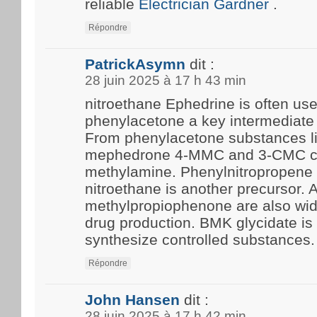
reliable
Electrician Gardner
.
Répondre
PatrickAsymn
dit :
28 juin 2025 à 17 h 43 min
nitroethane Ephedrine is often us
phenylacetone a key intermediate 
From phenylacetone substances l
mephedrone 4-MMC and 3-CMC c
methylamine. Phenylnitropropene 
nitroethane is another precursor.
methylpropiophenone are also wide
drug production. BMK glycidate i
synthesize controlled substances.
Répondre
John Hansen
dit :
28 juin 2025 à 17 h 42 min