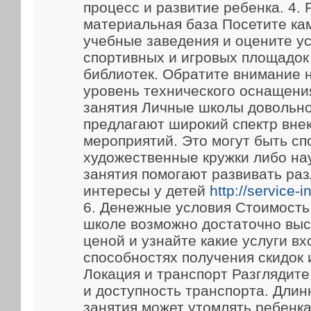
процесс и развитие ребенка. 4.
материальная база Посетите ка
учебные заведения и оцените у
спортивных и игровых площадок
библиотек. Обратите внимание 
уровень технического оснащени
занятия Личные школы довольно
предлагают широкий спектр вне
мероприятий. Это могут быть сп
художественные кружки либо на
занятия помогают развивать ра
интересы у детей
http://service-
6. Денежные условия Стоимость
школе возможно достаточно выс
ценой и узнайте какие услуги вх
способностях получения скидок 
Локация и транспорт Разглядит
и доступность транспорта. Длин
занятия может утомлять ребенка