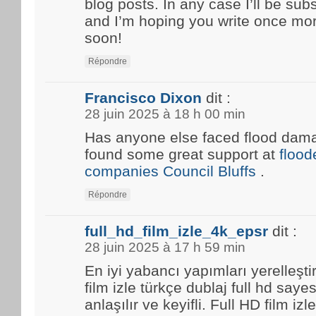
blog posts. In any case I’ll be sub
and I’m hoping you write once mo
soon!
Répondre
Francisco Dixon
dit :
28 juin 2025 à 18 h 00 min
Has anyone else faced flood damag
found some great support at
floo
companies Council Bluffs
.
Répondre
full_hd_film_izle_4k_epsr
dit :
28 juin 2025 à 17 h 59 min
En iyi yabancı yapımları yerelleşti
film izle türkçe dublaj full hd saye
anlaşılır ve keyifli. Full HD film i