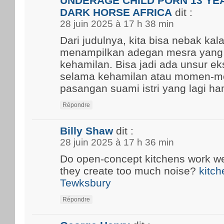
UNDERAGE CHILD PORN 13 YEA
DARK HORSE AFRICA
dit :
28 juin 2025 à 17 h 38 min
Dari judulnya, kita bisa nebak kal
menampilkan adegan mesra yang
kehamilan. Bisa jadi ada unsur ek
selama kehamilan atau momen-m
pasangan suami istri yang lagi ham
Répondre
Billy Shaw
dit :
28 juin 2025 à 17 h 36 min
Do open-concept kitchens work well
they create too much noise?
kitch
Tewksbury
Répondre