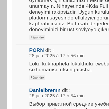
oynatmak için cihazınızın teknik d
unutmayın. Nihayetinde 4Kda Full
deneyimi rakipsizdir. Uygun kurulu
platform sayesinde etkileyici görün
kaptırabilirsiniz. Bu fırsatı değerle
deneyiminizi bir üst seviyeye çıkar
Répondre
PORN
dit :
28 juin 2025 à 17 h 56 min
Loku kukhaphela lokukhulu kwebun
sixhumanisi futsi ngacisha.
Répondre
Danielbremn
dit :
28 juin 2025 à 17 h 54 min
Выбор приватной средние учебн