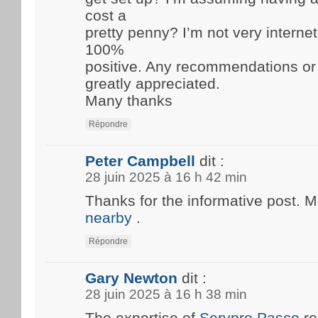
cost a
pretty penny? I’m not very internet
100%
positive. Any recommendations or
greatly appreciated.
Many thanks
Répondre
Peter Campbell
dit :
28 juin 2025 à 16 h 42 min
Thanks for the informative post. 
nearby
.
Répondre
Gary Newton
dit :
28 juin 2025 à 16 h 38 min
The expertise of
Servpro Pasco
re