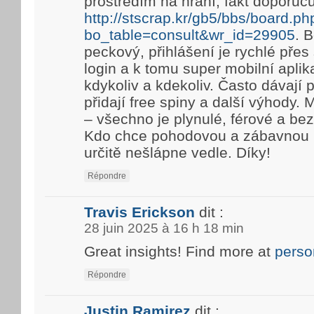
prostředím na hraní, fakt doporuč
http://stscrap.kr/gb5/bbs/board.ph
bo_table=consult&wr_id=29905
. 
peckový, přihlášení je rychlé pře
login a k tomu super mobilní aplik
kdykoliv a kdekoliv. Často dávají
přidají free spiny a další výhody. 
– všechno je plynulé, férové a be
Kdo chce pohodovou a zábavnou h
určitě nešlápne vedle. Díky!
Répondre
Travis Erickson
dit :
28 juin 2025 à 16 h 18 min
Great insights! Find more at
perso
Répondre
Justin Ramirez
dit :