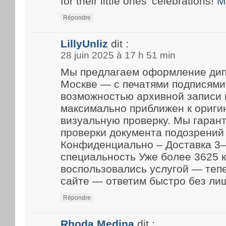
for their little ones’ celebrations!
M
Répondre
LillyUnliz
dit :
28 juin 2025 à 17 h 51 min
Мы предлагаем оформление дип
Москве — с печатями подписями
возможностью архивной записи 
максимально приближен к ориги
визуальную проверку. Мы гарант
проверки документа подозрений 
Конфиденциально – Доставка 3–
специальность Уже более 3625 
воспользовались услугой — теп
сайте — ответим быстро без ли
Répondre
Rhoda Medina
dit :