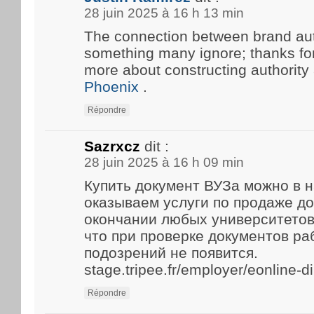
28 juin 2025 à 16 h 13 min
The connection between brand aut
something many ignore; thanks for 
more about constructing authority
Phoenix
.
Répondre
Sazrxcz
dit :
28 juin 2025 à 16 h 09 min
Купить документ ВУЗа можно в 
оказываем услуги по продаже д
окончании любых университетов
что при проверке документов р
подозрений не появится.
stage.tripee.fr/employer/eonline-
Répondre