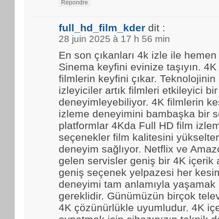
Répondre
full_hd_film_kder
dit :
28 juin 2025 à 17 h 56 min
En son çıkanları 4k izle ile hemen
Sinema keyfini evinize taşıyın. 4K
filmlerin keyfini çıkar. Teknolojinin
izleyiciler artık filmleri etkileyici bir
deneyimleyebiliyor. 4K filmlerin kes
izleme deneyimini bambaşka bir se
platformlar 4Kda Full HD film izl
seçenekler film kalitesini yükselter
deneyim sağlıyor. Netflix ve Amaz
gelen servisler geniş bir 4K içerik
geniş seçenek yelpazesi her kesim
deneyimi tam anlamıyla yaşamak i
gereklidir. Günümüzün birçok tele
4K çözünürlükle uyumludur. 4K içe