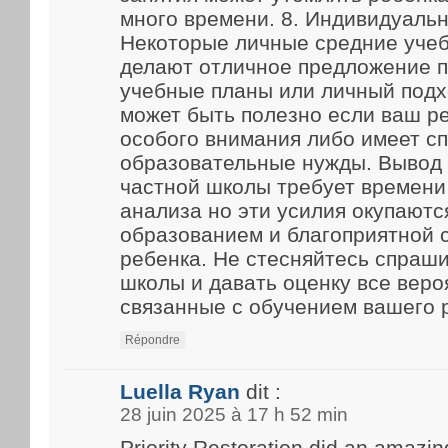
много времени. 8. Индивидуаль
Некоторые личные средние уче
делают отличное предложение 
учебные планы или личный подх
может быть полезно если ваш р
особого внимания либо имеет с
образовательные нужды. Вывод
частной школы требует времени
анализа но эти усилия окупают
образованием и благоприятной 
ребенка. Не стесняйтесь спраш
школы и давать оценку все веро
связанные с обучением вашего 
Répondre
Luella Ryan
dit :
28 juin 2025 à 17 h 52 min
Priority Restoration did an amazin