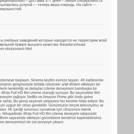
нфиденциально – Доставка 3–7 дней – Любая специальность
льзовались услугой — теперь ваша очередь. На сайте —
рмальностей.
ы учебных заведений которые находятся на территории всей
льной бумаге высшего качества: theavtar.in/read-
em-obrazovanii.html
 izlemeye başlayın. Sinema keyfini evinize taşıyın. 4K kalitesinde
lojinin gelişmesiyle birlikte izleyiciler artık filmleri etkileyici bir
mlerin keskinliği ve detayları izleme deneyimini bambaşka bir
ar 4Kda Full HD film izleme olanağı sunuyor. Bu seçenekler film
r deneyim sağlıyor. Netflix ve Amazon Prime gibi önde gelen
vine sahip. Bu geniş seçenek yelpazesi her kesime hitap ediyor. Bu
in uygun bir cihaz gereklidir. Günümüzün birçok televizyonu ve
ur. 4K içeriği sorunsuz oynatmak için cihazınızın teknik
. Nihayetinde 4Kda Full HD film izleme deneyimi rakipsizdir.
form sayesinde etkileyici görüntülere kendinizi kaptırabilirsiniz.
eme deneyiminizi bir üst seviyeye çıkarın.