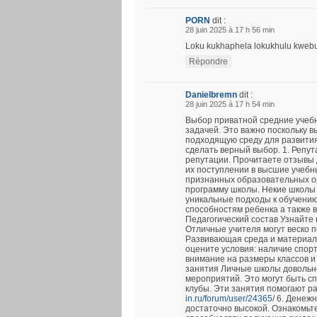
PORN
dit :
28 juin 2025 à 17 h 56 min
Loku kukhaphela lokukhulu kwebung
Répondre
Danielbremn
dit :
28 juin 2025 à 17 h 54 min
Выбор приватной средние учеб
задачей. Это важно поскольку в
подходящую среду для развития
сделать верный выбор. 1. Репу
репутации. Прочитаете отзывы 
их поступлении в высшие учебн
признанных образовательных ор
программу школы. Некие школы
уникальные подходы к обучению
способностям ребенка а также 
Педагогический состав Узнайте 
Отличные учителя могут веско п
Развивающая среда и материал
оцените условия: наличие спор
внимание на размеры классов и
занятия Личные школы довольно
мероприятий. Это могут быть с
клубы. Эти занятия помогают р
in.ru/forum/user/24365/
6. Денежн
достаточно высокой. Ознакомьтес