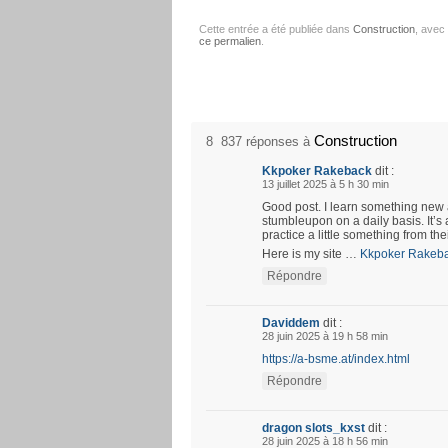
Cette entrée a été publiée dans
Construction
, avec
ce permalien
.
Construction
8 837 réponses à
Kkpoker Rakeback
dit :
13 juillet 2025 à 5 h 30 min
Good post. I learn something new 
stumbleupon on a daily basis. It’s 
practice a little something from the
Here is my site …
Kkpoker Rakeb
Répondre
Daviddem
dit :
28 juin 2025 à 19 h 58 min
https://a-bsme.at/index.html
Répondre
dragon slots_kxst
dit :
28 juin 2025 à 18 h 56 min