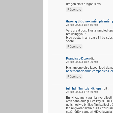
dragon slots dragon slots .
Répondre
thưởng thức sex miễn phí miễn 
28 juin 2025 à 18 h 35 min
Very great post. I just stumbled u
browsing your
blog posts. In any case I’ll be su
soon!
Répondre
Francisco Dixon
dit :
28 juin 2025 à 18 h 00 min
Has anyone else faced flood damag
basement cleanup companies Coun
Répondre
full_hd_film_izle_4k_epsr
dit :
28 juin 2025 à 17 h 59 min
En iyi yabancı yapımları yerelleştir
artık daha anlaşılır ve keyifli. Fu
gelişmesiyle birlikte film kalitesi b
tadını çıkarabilirsiniz. 4K çözünü
çözünürlük standart HDye kıyasla d