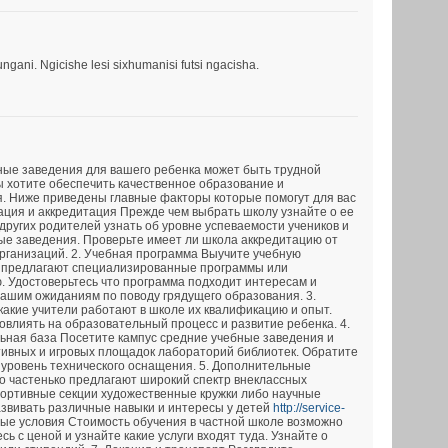
ani. Ngicishe lesi sixhumanisi futsi ngacisha.
ные заведения для вашего ребенка может быть трудной
ы хотите обеспечить качественное образование и
. Ниже приведены главные факторы которые помогут для вас
тация и аккредитация Прежде чем выбрать школу узнайте о ее
других родителей узнать об уровне успеваемости учеников и
ые заведения. Проверьте имеет ли школа аккредитацию от
ганизаций. 2. Учебная программа Выучите учебную
 предлагают специализированные программы или
. Удостоверьтесь что программа подходит интересам и
вашим ожиданиям по поводу грядущего образования. 3.
какие учители работают в школе их квалификацию и опыт.
овлиять на образовательный процесс и развитие ребенка. 4.
ьная база Посетите кампус средние учебные заведения и
тивных и игровых площадок лабораторий библиотек. Обратите
 уровень технического оснащения. 5. Дополнительные
 частенько предлагают широкий спектр внеклассных
портивные секции художественные кружки либо научные
азвивать различные навыки и интересы у детей
http://service-
ые условия Стоимость обучения в частной школе возможно
ь с ценой и узнайте какие услуги входят туда. Узнайте о