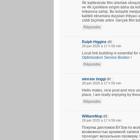
4K kalitesinde film izlemek olmazs
ve 4K içeriklere erişim daha da kola
imkanına sahip. Bu kolaylık medya 
kaliteli ekranlara duyulan ihtiyacı a
ciddi biçimde artırır. Gerçek film tu
Répondre
Ralph Higgins
dit :
28 juin 2025 à 17 h 59 min
Local link building is essential fo
Optimization Service Boston
!
Répondre
winrate tinggi
dit :
28 juin 2025 à 17 h 59 min
Hello mates, nice post and nice u
place, I am really enjoying by thes
Répondre
WilliamMup
dit :
28 juin 2025 à 17 h 59 min
Покупка дипломов ВУЗов по все
возможностью архивной записи 
проходит визуальную проверку.