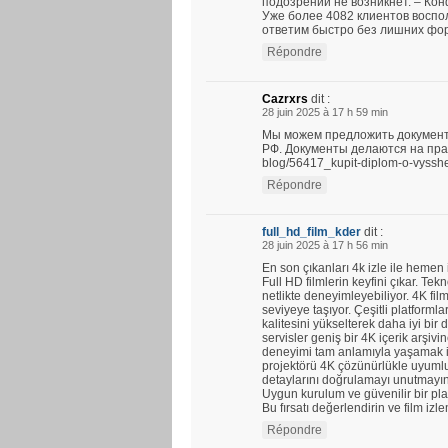
подозрений не возникнет. – Ко
Уже более 4082 клиентов воспо
ответим быстро без лишних фо
Répondre
Cazrxrs
dit :
28 juin 2025 à 17 h 59 min
Мы можем предложить документ
РФ. Документы делаются на прави
blog/56417_kupit-diplom-o-vyssh
Répondre
full_hd_film_kder
dit :
28 juin 2025 à 17 h 56 min
En son çıkanları 4k izle ile hemen
Full HD filmlerin keyfini çıkar. Tekno
netlikte deneyimleyebiliyor. 4K fil
seviyeye taşıyor. Çeşitli platforml
kalitesini yükselterek daha iyi bi
servisler geniş bir 4K içerik arşi
deneyimi tam anlamıyla yaşamak iç
projektörü 4K çözünürlükle uyumlud
detaylarını doğrulamayı unutmayın
Uygun kurulum ve güvenilir bir plat
Bu fırsatı değerlendirin ve film izl
Répondre