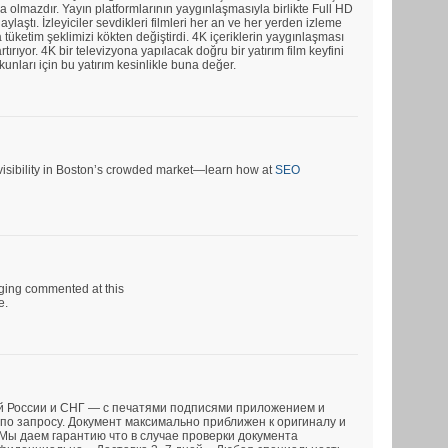
a olmazdır. Yayın platformlarının yaygınlaşmasıyla birlikte Full HD
ylaştı. İzleyiciler sevdikleri filmleri her an ve her yerden izleme
tüketim şeklimizi kökten değiştirdi. 4K içeriklerin yaygınlaşması
rtırıyor. 4K bir televizyona yapılacak doğru bir yatırım film keyfini
tkunları için bu yatırım kesinlikle buna değer.
r visibility in Boston’s crowded market—learn how at
SEO
rging commented at this
e.
й России и СНГ — с печатями подписями приложением и
по запросу. Документ максимально приближен к оригиналу и
 Мы даем гарантию что в случае проверки документа