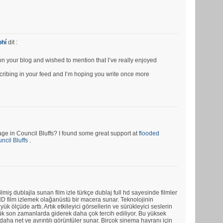
phí
dit :
pon your blog and wished to mention that I’ve really enjoyed
bscribing in your feed and I’m hoping you write once more
e in Council Bluffs? I found some great support at
flooded
cil Bluffs
.
ilmiş dublajla sunan film izle türkçe dublaj full hd sayesinde filmler
ll HD film izlemek olağanüstü bir macera sunar. Teknolojinin
üyük ölçüde arttı. Artık etkileyici görsellerin ve sürükleyici seslerin
rlük son zamanlarda giderek daha çok tercih ediliyor. Bu yüksek
aha net ve ayrıntılı görüntüler sunar. Birçok sinema hayranı için