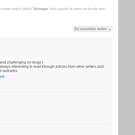
 comme mot(s)-clef(s)
Technique
. Vous pouvez la mettre en favoris avec
De nouvelles voiles
→
and challenging on blogs I
always interesting to read through articles from other writers and
ir websites.
ack