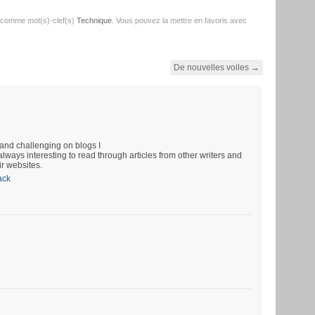
 comme mot(s)-clef(s)
Technique
. Vous pouvez la mettre en favoris avec
De nouvelles voiles
→
and challenging on blogs I
always interesting to read through articles from other writers and
ir websites.
ack