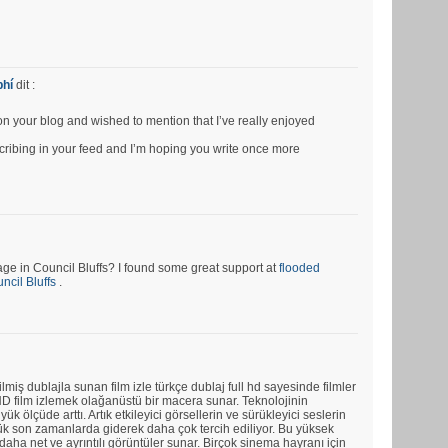
phí
dit :
pon your blog and wished to mention that I’ve really enjoyed
bscribing in your feed and I’m hoping you write once more
e in Council Bluffs? I found some great support at
flooded
cil Bluffs
.
ilmiş dublajla sunan film izle türkçe dublaj full hd sayesinde filmler
ll HD film izlemek olağanüstü bir macera sunar. Teknolojinin
üyük ölçüde arttı. Artık etkileyici görsellerin ve sürükleyici seslerin
rlük son zamanlarda giderek daha çok tercih ediliyor. Bu yüksek
aha net ve ayrıntılı görüntüler sunar. Birçok sinema hayranı için