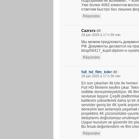
подозрений не возникнет. – Ко
Уже более 4082 клиентов воспо
ответим быстро без лишних фо
Répondre
Cazrxrs
dit :
28 juin 2025 à 17 h 59 min
Мы можем предложить документ
РФ. Документы делаются на прави
blog/56417_kupit-diplom-o-vyssh
Répondre
full_hd_film_kder
dit :
28 juin 2025 à 17 h 56 min
En son çıkanları 4k izle ile hemen
Full HD filmlerin keyfini çıkar. Tekno
netlikte deneyimleyebiliyor. 4K fil
seviyeye taşıyor. Çeşitli platforml
kalitesini yükselterek daha iyi bi
servisler geniş bir 4K içerik arşi
deneyimi tam anlamıyla yaşamak iç
projektörü 4K çözünürlükle uyumlud
detaylarını doğrulamayı unutmayın
Uygun kurulum ve güvenilir bir plat
Bu fırsatı değerlendirin ve film izl
Répondre