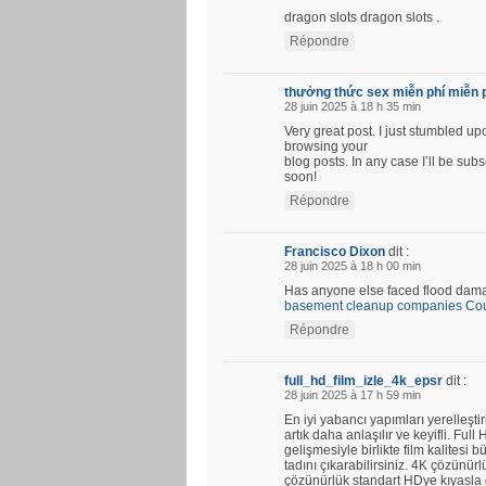
dragon slots dragon slots .
Répondre
thưởng thức sex miễn phí miễn 
28 juin 2025 à 18 h 35 min
Very great post. I just stumbled u
browsing your
blog posts. In any case I’ll be su
soon!
Répondre
Francisco Dixon
dit :
28 juin 2025 à 18 h 00 min
Has anyone else faced flood damag
basement cleanup companies Coun
Répondre
full_hd_film_izle_4k_epsr
dit :
28 juin 2025 à 17 h 59 min
En iyi yabancı yapımları yerelleştir
artık daha anlaşılır ve keyifli. Fu
gelişmesiyle birlikte film kalitesi b
tadını çıkarabilirsiniz. 4K çözünü
çözünürlük standart HDye kıyasla d