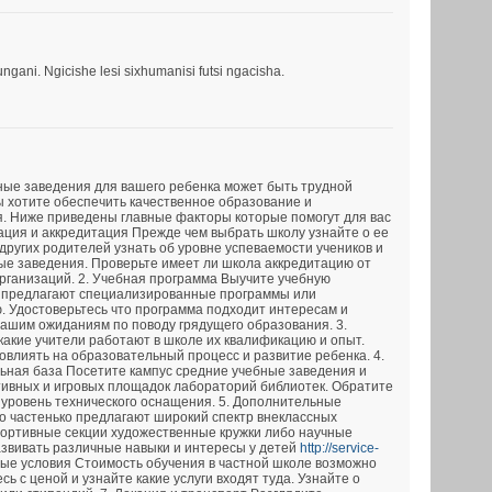
ani. Ngicishe lesi sixhumanisi futsi ngacisha.
ные заведения для вашего ребенка может быть трудной
ы хотите обеспечить качественное образование и
. Ниже приведены главные факторы которые помогут для вас
тация и аккредитация Прежде чем выбрать школу узнайте о ее
других родителей узнать об уровне успеваемости учеников и
ые заведения. Проверьте имеет ли школа аккредитацию от
ганизаций. 2. Учебная программа Выучите учебную
 предлагают специализированные программы или
. Удостоверьтесь что программа подходит интересам и
вашим ожиданиям по поводу грядущего образования. 3.
какие учители работают в школе их квалификацию и опыт.
овлиять на образовательный процесс и развитие ребенка. 4.
ьная база Посетите кампус средние учебные заведения и
тивных и игровых площадок лабораторий библиотек. Обратите
 уровень технического оснащения. 5. Дополнительные
 частенько предлагают широкий спектр внеклассных
портивные секции художественные кружки либо научные
азвивать различные навыки и интересы у детей
http://service-
ые условия Стоимость обучения в частной школе возможно
ь с ценой и узнайте какие услуги входят туда. Узнайте о