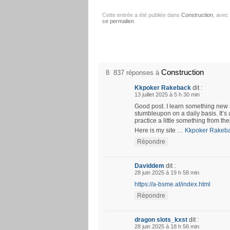
Cette entrée a été publiée dans
Construction
, avec
ce permalien
.
Construction
8 837 réponses à
Kkpoker Rakeback
dit :
13 juillet 2025 à 5 h 30 min
Good post. I learn something new 
stumbleupon on a daily basis. It’s 
practice a little something from the
Here is my site …
Kkpoker Rakeb
Répondre
Daviddem
dit :
28 juin 2025 à 19 h 58 min
https://a-bsme.at/index.html
Répondre
dragon slots_kxst
dit :
28 juin 2025 à 18 h 56 min