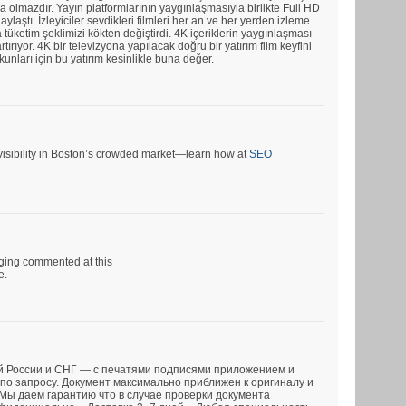
a olmazdır. Yayın platformlarının yaygınlaşmasıyla birlikte Full HD
ylaştı. İzleyiciler sevdikleri filmleri her an ve her yerden izleme
tüketim şeklimizi kökten değiştirdi. 4K içeriklerin yaygınlaşması
rtırıyor. 4K bir televizyona yapılacak doğru bir yatırım film keyfini
tkunları için bu yatırım kesinlikle buna değer.
r visibility in Boston’s crowded market—learn how at
SEO
rging commented at this
e.
й России и СНГ — с печатями подписями приложением и
по запросу. Документ максимально приближен к оригиналу и
 Мы даем гарантию что в случае проверки документа