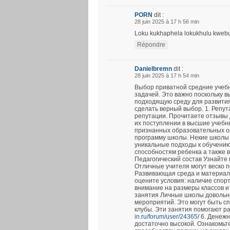
PORN
dit :
28 juin 2025 à 17 h 56 min
Loku kukhaphela lokukhulu kwebung
Répondre
Danielbremn
dit :
28 juin 2025 à 17 h 54 min
Выбор приватной средние учеб
задачей. Это важно поскольку в
подходящую среду для развития
сделать верный выбор. 1. Репу
репутации. Прочитаете отзывы 
их поступлении в высшие учебн
признанных образовательных ор
программу школы. Некие школы
уникальные подходы к обучению
способностям ребенка а также 
Педагогический состав Узнайте 
Отличные учителя могут веско п
Развивающая среда и материал
оцените условия: наличие спор
внимание на размеры классов и
занятия Личные школы довольно
мероприятий. Это могут быть с
клубы. Эти занятия помогают р
in.ru/forum/user/24365/
6. Денежн
достаточно высокой. Ознакомьтес