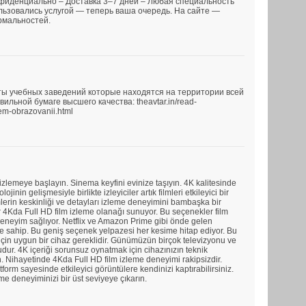
нфиденциально – Доставка 3–7 дней – Любая специальность
льзовались услугой — теперь ваша очередь. На сайте —
рмальностей.
ы учебных заведений которые находятся на территории всей
льной бумаге высшего качества: theavtar.in/read-
em-obrazovanii.html
 izlemeye başlayın. Sinema keyfini evinize taşıyın. 4K kalitesinde
lojinin gelişmesiyle birlikte izleyiciler artık filmleri etkileyici bir
mlerin keskinliği ve detayları izleme deneyimini bambaşka bir
ar 4Kda Full HD film izleme olanağı sunuyor. Bu seçenekler film
r deneyim sağlıyor. Netflix ve Amazon Prime gibi önde gelen
vine sahip. Bu geniş seçenek yelpazesi her kesime hitap ediyor. Bu
in uygun bir cihaz gereklidir. Günümüzün birçok televizyonu ve
ur. 4K içeriği sorunsuz oynatmak için cihazınızın teknik
. Nihayetinde 4Kda Full HD film izleme deneyimi rakipsizdir.
form sayesinde etkileyici görüntülere kendinizi kaptırabilirsiniz.
eme deneyiminizi bir üst seviyeye çıkarın.