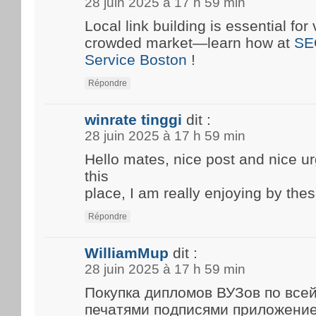
28 juin 2025 à 17 h 59 min
Local link building is essential for 
crowded market—learn how at
SE
Service Boston
!
Répondre
winrate tinggi
dit :
28 juin 2025 à 17 h 59 min
Hello mates, nice post and nice 
this
place, I am really enjoying by thes
Répondre
WilliamMup
dit :
28 juin 2025 à 17 h 59 min
Покупка дипломов ВУЗов по все
печатями подписями приложени