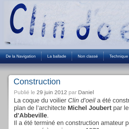
De la Navigation
La ballade
Non classé
Technique
Construction
Publié le
29 juin 2012
par
Daniel
La coque du voilier
Clin d’oeil
a été const
plan de l’architecte
Michel Joubert
par le
d’Abbeville
.
Il a été terminé en construction amateur p