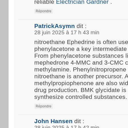
reliable
Electrician Gardner
.
Répondre
PatrickAsymn
dit :
28 juin 2025 à 17 h 43 min
nitroethane Ephedrine is often us
phenylacetone a key intermediate 
From phenylacetone substances l
mephedrone 4-MMC and 3-CMC c
methylamine. Phenylnitropropene 
nitroethane is another precursor.
methylpropiophenone are also wide
drug production. BMK glycidate i
synthesize controlled substances.
Répondre
John Hansen
dit :
28 juin 2025 à 17 h 42 min