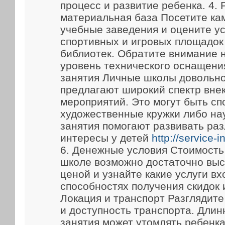
процесс и развитие ребенка. 4.
материальная база Посетите ка
учебные заведения и оцените у
спортивных и игровых площадок
библиотек. Обратите внимание 
уровень технического оснащени
занятия Личные школы довольно
предлагают широкий спектр вне
мероприятий. Это могут быть сп
художественные кружки либо на
занятия помогают развивать ра
интересы у детей
http://service-
6. Денежные условия Стоимость
школе возможно достаточно выс
ценой и узнайте какие услуги вх
способностях получения скидок 
Локация и транспорт Разглядит
и доступность транспорта. Длин
занятия может утомлять ребенка