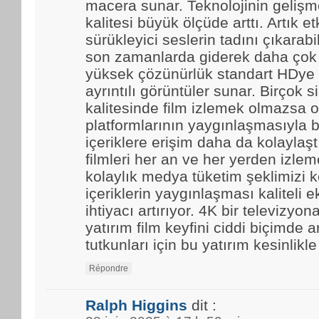
macera sunar. Teknolojinin gelişmes
kalitesi büyük ölçüde arttı. Artık et
sürükleyici seslerin tadını çıkarabi
son zamanlarda giderek daha çok t
yüksek çözünürlük standart HDye 
ayrıntılı görüntüler sunar. Birçok 
kalitesinde film izlemek olmazsa o
platformlarının yaygınlaşmasıyla b
içeriklere erişim daha da kolaylaştı.
filmleri her an ve her yerden izle
kolaylık medya tüketim şeklimizi k
içeriklerin yaygınlaşması kaliteli 
ihtiyacı artırıyor. 4K bir televizyo
yatırım film keyfini ciddi biçimde ar
tutkunları için bu yatırım kesinlikl
Répondre
Ralph Higgins
dit :