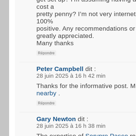
cost a
pretty penny? I’m not very internet
100%
positive. Any recommendations or
greatly appreciated.
Many thanks
Répondre
Peter Campbell
dit :
28 juin 2025 à 16 h 42 min
Thanks for the informative post. 
nearby
.
Répondre
Gary Newton
dit :
28 juin 2025 à 16 h 38 min
The expertise of
Servpro Pasco
re