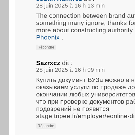
28 juin 2025 à 16 h 13 min
The connection between brand aut
something many ignore; thanks for 
more about constructing authority
Phoenix
.
Répondre
Sazrxcz
dit :
28 juin 2025 à 16 h 09 min
Купить документ ВУЗа можно в 
оказываем услуги по продаже д
окончании любых университетов
что при проверке документов р
подозрений не появится.
stage.tripee.fr/employer/eonline-
Répondre