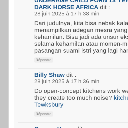
UNDERAGE CHILD PORN 13 YEA
DARK HORSE AFRICA
dit :
28 juin 2025 à 17 h 38 min
Dari judulnya, kita bisa nebak kal
menampilkan adegan mesra yang
kehamilan. Bisa jadi ada unsur ek
selama kehamilan atau momen-m
pasangan suami istri yang lagi ham
Répondre
Billy Shaw
dit :
28 juin 2025 à 17 h 36 min
Do open-concept kitchens work well
they create too much noise?
kitch
Tewksbury
Répondre