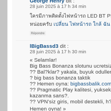
George Henry
dit :
28 juin 2025 à 17 h 34 min
ใครมีภาพติดตั้งไฟหน้ารถ LED BT
หน่อยครับ
เปลี่ยน ไฟหน้ารถ ใกล้ ฉัน
Répondre
lBigBassd3
dit :
28 juin 2025 à 17 h 30 min
« Selamlar!
Big Bass Bonanza slotunu ucretsi
?? Bal?klar? yakala, buyuk oduller
? big bass bonanza taktik
?? Hemen oyna:
bigbassbalik.co
?? Pragmatic Play kalitesi, yuks
kazanma sans?.
?? VPN’siz giris, mobil destekli, h
Hemen oyna! »