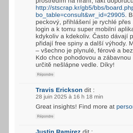
prostředím na hraní, fakt doporuč
http://stscrap.kr/gb5/bbs/board.ph
bo_table=consult&wr_id=29905
. 
peckový, přihlášení je rychlé pře
login a k tomu super mobilní aplik
kdykoliv a kdekoliv. Často dávají
přidají free spiny a další výhody. 
– všechno je plynulé, férové a be
Kdo chce pohodovou a zábavnou h
určitě nešlápne vedle. Díky!
Répondre
Travis Erickson
dit :
28 juin 2025 à 16 h 18 min
Great insights! Find more at
perso
Répondre
Justin Ramirez
dit :