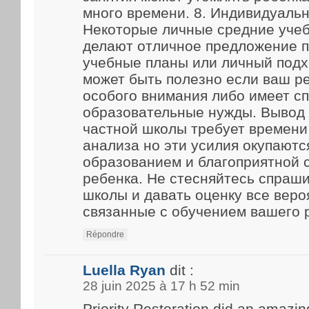
много времени. 8. Индивидуаль
Некоторые личные средние уче
делают отличное предложение 
учебные планы или личный подх
может быть полезно если ваш р
особого внимания либо имеет с
образовательные нужды. Вывод
частной школы требует времени
анализа но эти усилия окупают
образованием и благоприятной 
ребенка. Не стесняйтесь спраш
школы и давать оценку все веро
связанные с обучением вашего 
Répondre
Luella Ryan
dit :
28 juin 2025 à 17 h 52 min
Priority Restoration did an amazin