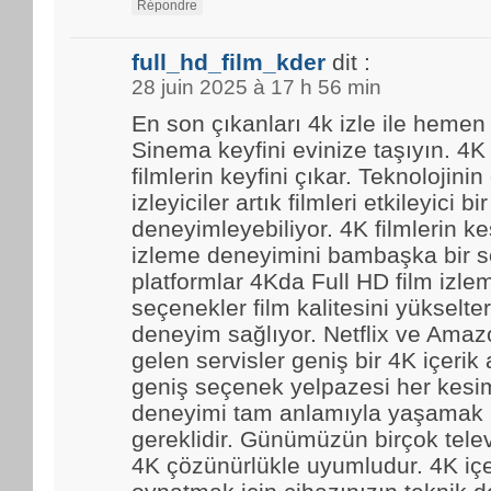
Répondre
full_hd_film_kder
dit :
28 juin 2025 à 17 h 56 min
En son çıkanları 4k izle ile hemen
Sinema keyfini evinize taşıyın. 4K
filmlerin keyfini çıkar. Teknolojinin
izleyiciler artık filmleri etkileyici bir
deneyimleyebiliyor. 4K filmlerin kes
izleme deneyimini bambaşka bir se
platformlar 4Kda Full HD film izl
seçenekler film kalitesini yükselter
deneyim sağlıyor. Netflix ve Amaz
gelen servisler geniş bir 4K içerik
geniş seçenek yelpazesi her kesim
deneyimi tam anlamıyla yaşamak i
gereklidir. Günümüzün birçok tele
4K çözünürlükle uyumludur. 4K içe