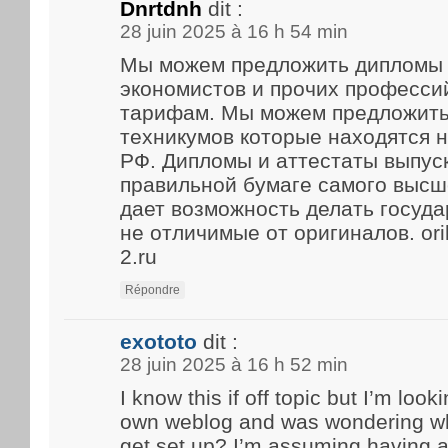
Dnrtdnh
dit :
28 juin 2025 à 16 h 54 min
Мы можем предложить дипломы 
экономистов и прочих професси
тарифам. Мы можем предложить
техникумов которые находятся 
РФ. Дипломы и аттестаты выпус
правильной бумаге самого высше
дает возможность делать госуд
не отличимые от оригиналов. ori
2.ru
Répondre
exototo
dit :
28 juin 2025 à 16 h 52 min
I know this if off topic but I’m look
own weblog and was wondering what
get set up? I’m assuming having a