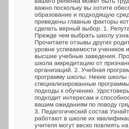
вашего ребенка может быть труд
важно поскольку вы хотите обес
образование и подходящую сред
приведены главные факторы кот
сделать верный выбор. 1. Репут
Прежде чем выбрать школу узна
Прочитаете отзывы других родит
уровне успеваемости учеников и
высшие учебные заведения. Про
школа аккредитацию от признан
организаций. 2. Учебная прогр
программу школы. Некие школы
специализированные программы
подходы к обучению. Удостоверь
подходит интересам и способно
вашим ожиданиям по поводу гря
3. Педагогический состав Узнайт
работают в школе их квалифика
учителя могут веско повлиять н