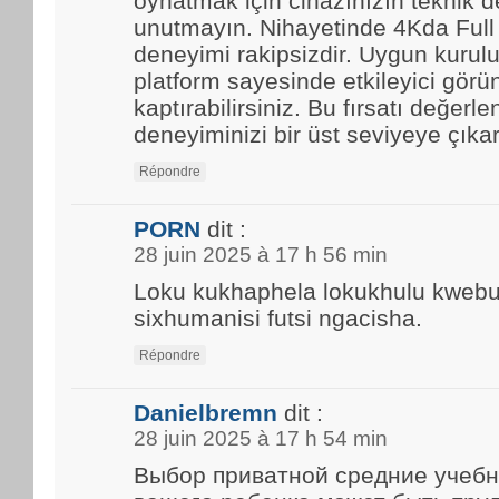
oynatmak için cihazınızın teknik d
unutmayın. Nihayetinde 4Kda Full
deneyimi rakipsizdir. Uygun kurulu
platform sayesinde etkileyici görün
kaptırabilirsiniz. Bu fırsatı değerle
deneyiminizi bir üst seviyeye çıkar
Répondre
PORN
dit :
28 juin 2025 à 17 h 56 min
Loku kukhaphela lokukhulu kwebun
sixhumanisi futsi ngacisha.
Répondre
Danielbremn
dit :
28 juin 2025 à 17 h 54 min
Выбор приватной средние учебн