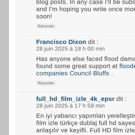
blog posts. In any case I’ll be sub
and I’m hoping you write once mo
soon!
Répondre
Francisco Dixon
dit :
28 juin 2025 à 18 h 00 min
Has anyone else faced flood damag
found some great support at
floo
companies Council Bluffs
.
Répondre
full_hd_film_izle_4k_epsr
dit :
28 juin 2025 à 17 h 59 min
En iyi yabancı yapımları yerelleşti
film izle türkçe dublaj full hd saye
anlaşılır ve keyifli. Full HD film i