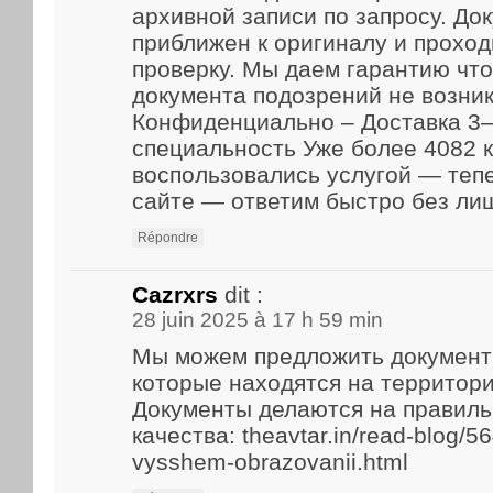
архивной записи по запросу. До
приближен к оригиналу и прохо
проверку. Мы даем гарантию что
документа подозрений не возник
Конфиденциально – Доставка 3–
специальность Уже более 4082 
воспользовались услугой — теп
сайте — ответим быстро без ли
Répondre
Cazrxrs
dit :
28 juin 2025 à 17 h 59 min
Мы можем предложить документ
которые находятся на территори
Документы делаются на правиль
качества: theavtar.in/read-blog/5
vysshem-obrazovanii.html