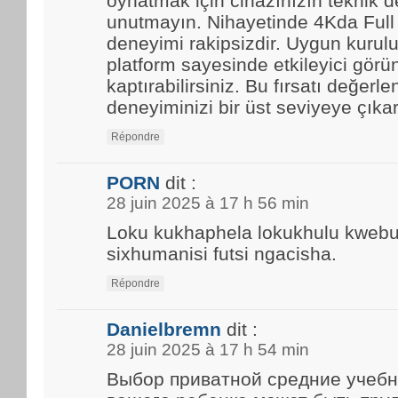
oynatmak için cihazınızın teknik d
unutmayın. Nihayetinde 4Kda Full
deneyimi rakipsizdir. Uygun kurulu
platform sayesinde etkileyici görün
kaptırabilirsiniz. Bu fırsatı değerle
deneyiminizi bir üst seviyeye çıkar
Répondre
PORN
dit :
28 juin 2025 à 17 h 56 min
Loku kukhaphela lokukhulu kwebun
sixhumanisi futsi ngacisha.
Répondre
Danielbremn
dit :
28 juin 2025 à 17 h 54 min
Выбор приватной средние учебн