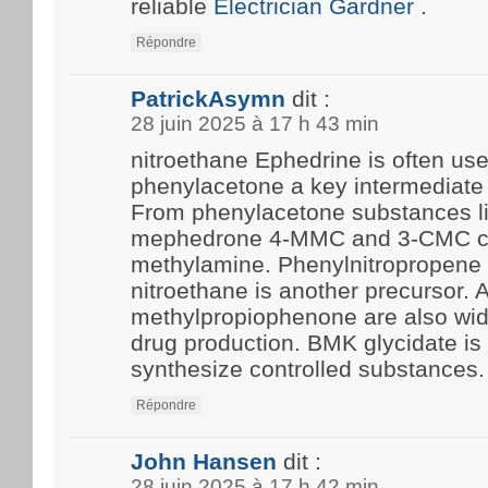
reliable
Electrician Gardner
.
Répondre
PatrickAsymn
dit :
28 juin 2025 à 17 h 43 min
nitroethane Ephedrine is often us
phenylacetone a key intermediate 
From phenylacetone substances l
mephedrone 4-MMC and 3-CMC c
methylamine. Phenylnitropropene 
nitroethane is another precursor.
methylpropiophenone are also wide
drug production. BMK glycidate i
synthesize controlled substances.
Répondre
John Hansen
dit :
28 juin 2025 à 17 h 42 min