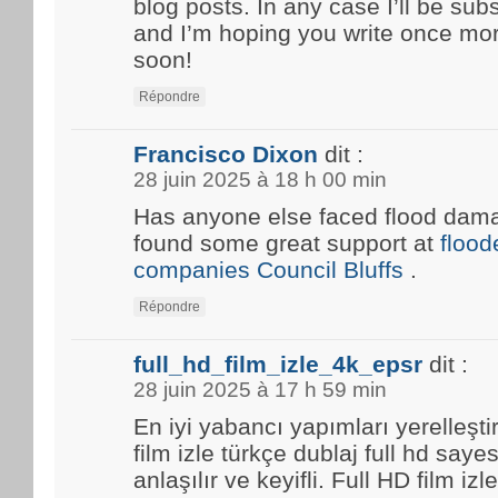
blog posts. In any case I’ll be sub
and I’m hoping you write once mo
soon!
Répondre
Francisco Dixon
dit :
28 juin 2025 à 18 h 00 min
Has anyone else faced flood damag
found some great support at
floo
companies Council Bluffs
.
Répondre
full_hd_film_izle_4k_epsr
dit :
28 juin 2025 à 17 h 59 min
En iyi yabancı yapımları yerelleşti
film izle türkçe dublaj full hd saye
anlaşılır ve keyifli. Full HD film i