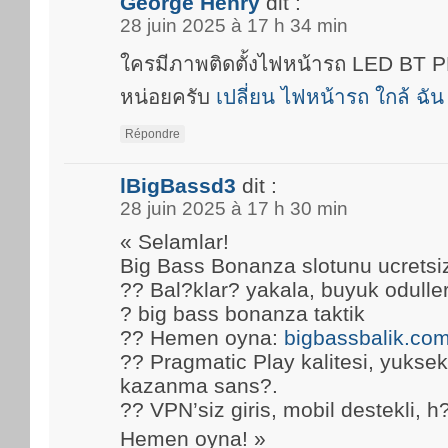
George Henry
dit :
28 juin 2025 à 17 h 34 min
ใครมีภาพติดตั้งไฟหน้ารถ LED BT
หน่อยครับ
เปลี่ยน ไฟหน้ารถ ใกล้ ฉัน
Répondre
lBigBassd3
dit :
28 juin 2025 à 17 h 30 min
« Selamlar!
Big Bass Bonanza slotunu ucretsi
?? Bal?klar? yakala, buyuk oduller
? big bass bonanza taktik
?? Hemen oyna:
bigbassbalik.co
?? Pragmatic Play kalitesi, yuks
kazanma sans?.
?? VPN’siz giris, mobil destekli, h
Hemen oyna! »