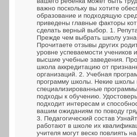
вашего ребенка может быть труд
важно поскольку вы хотите обес
образование и подходящую сред
приведены главные факторы кот
сделать верный выбор. 1. Репут
Прежде чем выбрать школу узна
Прочитаете отзывы других родит
уровне успеваемости учеников и
высшие учебные заведения. Про
школа аккредитацию от признан
организаций. 2. Учебная прогр
программу школы. Некие школы
специализированные программы
подходы к обучению. Удостоверь
подходит интересам и способно
вашим ожиданиям по поводу гря
3. Педагогический состав Узнайт
работают в школе их квалифика
учителя могут веско повлиять н