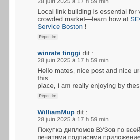
28 juin 2025 à 17 h 59 min
Local link building is essential for 
crowded market—learn how at
SE
Service Boston
!
Répondre
winrate tinggi
dit :
28 juin 2025 à 17 h 59 min
Hello mates, nice post and nice 
this
place, I am really enjoying by thes
Répondre
WilliamMup
dit :
28 juin 2025 à 17 h 59 min
Покупка дипломов ВУЗов по все
печатями подписями приложени