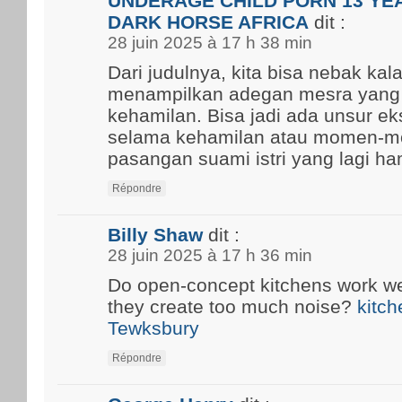
UNDERAGE CHILD PORN 13 YEA
DARK HORSE AFRICA
dit :
28 juin 2025 à 17 h 38 min
Dari judulnya, kita bisa nebak kal
menampilkan adegan mesra yang
kehamilan. Bisa jadi ada unsur ek
selama kehamilan atau momen-m
pasangan suami istri yang lagi ham
Répondre
Billy Shaw
dit :
28 juin 2025 à 17 h 36 min
Do open-concept kitchens work well
they create too much noise?
kitch
Tewksbury
Répondre