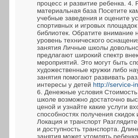
процесс и развитие ребенка. 4.
материальная база Посетите ка
учебные заведения и оцените у
спортивных и игровых площадок
библиотек. Обратите внимание 
уровень технического оснащени
занятия Личные школы довольно
предлагают широкий спектр вне
мероприятий. Это могут быть сп
художественные кружки либо на
занятия помогают развивать ра
интересы у детей
http://service-
6. Денежные условия Стоимость
школе возможно достаточно выс
ценой и узнайте какие услуги вх
способностях получения скидок 
Локация и транспорт Разглядит
и доступность транспорта. Длин
занятия может утомлять ребенка