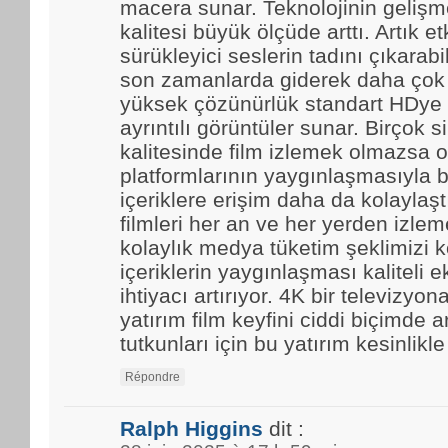
macera sunar. Teknolojinin gelişmes
kalitesi büyük ölçüde arttı. Artık et
sürükleyici seslerin tadını çıkarabi
son zamanlarda giderek daha çok t
yüksek çözünürlük standart HDye 
ayrıntılı görüntüler sunar. Birçok 
kalitesinde film izlemek olmazsa o
platformlarının yaygınlaşmasıyla b
içeriklere erişim daha da kolaylaştı.
filmleri her an ve her yerden izle
kolaylık medya tüketim şeklimizi k
içeriklerin yaygınlaşması kaliteli 
ihtiyacı artırıyor. 4K bir televizyo
yatırım film keyfini ciddi biçimde ar
tutkunları için bu yatırım kesinlikl
Répondre
Ralph Higgins
dit :