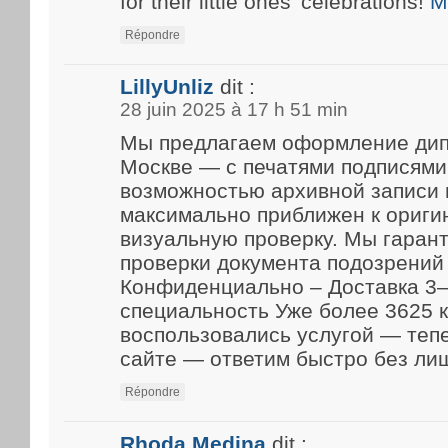
for their little ones’ celebrations!
M
Répondre
LillyUnliz
dit :
28 juin 2025 à 17 h 51 min
Мы предлагаем оформление дип
Москве — с печатями подписями
возможностью архивной записи 
максимально приближен к ориги
визуальную проверку. Мы гарант
проверки документа подозрений 
Конфиденциально – Доставка 3–
специальность Уже более 3625 
воспользовались услугой — теп
сайте — ответим быстро без ли
Répondre
Rhoda Medina
dit :