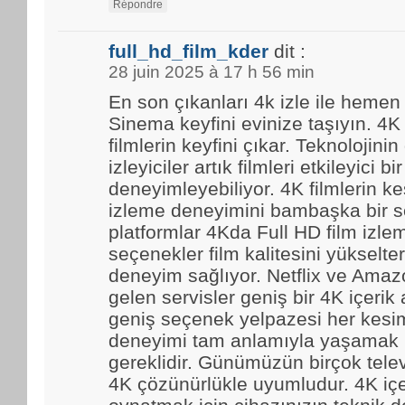
Répondre
full_hd_film_kder
dit :
28 juin 2025 à 17 h 56 min
En son çıkanları 4k izle ile hemen
Sinema keyfini evinize taşıyın. 4K
filmlerin keyfini çıkar. Teknolojinin
izleyiciler artık filmleri etkileyici bir
deneyimleyebiliyor. 4K filmlerin kes
izleme deneyimini bambaşka bir se
platformlar 4Kda Full HD film izl
seçenekler film kalitesini yükselter
deneyim sağlıyor. Netflix ve Amaz
gelen servisler geniş bir 4K içerik
geniş seçenek yelpazesi her kesim
deneyimi tam anlamıyla yaşamak i
gereklidir. Günümüzün birçok tele
4K çözünürlükle uyumludur. 4K içe