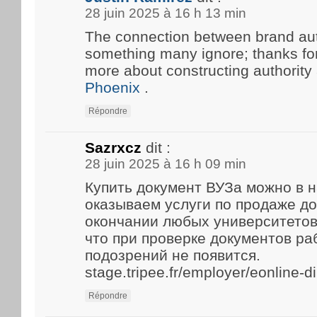
28 juin 2025 à 16 h 13 min
The connection between brand aut
something many ignore; thanks for 
more about constructing authority
Phoenix
.
Répondre
Sazrxcz
dit :
28 juin 2025 à 16 h 09 min
Купить документ ВУЗа можно в 
оказываем услуги по продаже д
окончании любых университетов
что при проверке документов р
подозрений не появится.
stage.tripee.fr/employer/eonline-
Répondre