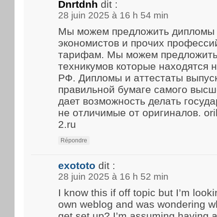
Dnrtdnh
dit :
28 juin 2025 à 16 h 54 min
Мы можем предложить дипломы 
экономистов и прочих професси
тарифам. Мы можем предложить
техникумов которые находятся 
РФ. Дипломы и аттестаты выпус
правильной бумаге самого высше
дает возможность делать госуд
не отличимые от оригиналов. ori
2.ru
Répondre
exototo
dit :
28 juin 2025 à 16 h 52 min
I know this if off topic but I’m look
own weblog and was wondering what
get set up? I’m assuming having a