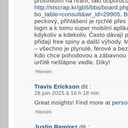
prostředím na hraní, fakt doporuč
http://stscrap.kr/gb5/bbs/board.ph
bo_table=consult&wr_id=29905
. 
peckový, přihlášení je rychlé pře
login a k tomu super mobilní aplik
kdykoliv a kdekoliv. Často dávají
přidají free spiny a další výhody. 
– všechno je plynulé, férové a be
Kdo chce pohodovou a zábavnou h
určitě nešlápne vedle. Díky!
Répondre
Travis Erickson
dit :
28 juin 2025 à 16 h 18 min
Great insights! Find more at
perso
Répondre
Justin Ramirez
dit :