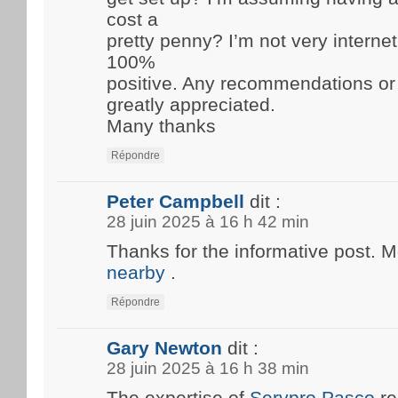
cost a
pretty penny? I’m not very internet
100%
positive. Any recommendations or
greatly appreciated.
Many thanks
Répondre
Peter Campbell
dit :
28 juin 2025 à 16 h 42 min
Thanks for the informative post. 
nearby
.
Répondre
Gary Newton
dit :
28 juin 2025 à 16 h 38 min
The expertise of
Servpro Pasco
re