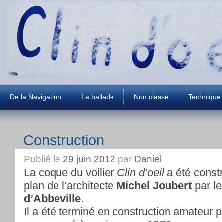
De la Navigation
La ballade
Non classé
Technique
Construction
Publié le
29 juin 2012
par
Daniel
La coque du voilier
Clin d’oeil
a été const
plan de l’architecte
Michel Joubert
par le
d’Abbeville
.
Il a été terminé en construction amateur p