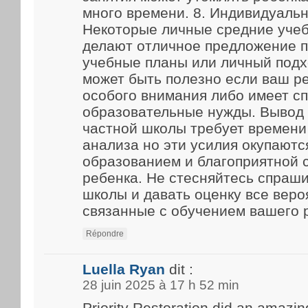
много времени. 8. Индивидуаль
Некоторые личные средние уче
делают отличное предложение 
учебные планы или личный подх
может быть полезно если ваш р
особого внимания либо имеет с
образовательные нужды. Вывод
частной школы требует времени
анализа но эти усилия окупают
образованием и благоприятной 
ребенка. Не стесняйтесь спраш
школы и давать оценку все веро
связанные с обучением вашего 
Répondre
Luella Ryan
dit :
28 juin 2025 à 17 h 52 min
Priority Restoration did an amazin