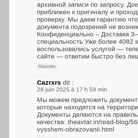
архивной записи по запросу. До
приближен к оригиналу и прохо
проверку. Мы даем гарантию что
документа подозрений не возник
Конфиденциально – Доставка 3–
специальность Уже более 4082 
воспользовались услугой — теп
сайте — ответим быстро без ли
Répondre
Cazrxrs
dit :
28 juin 2025 à 17 h 59 min
Мы можем предложить документ
которые находятся на территори
Документы делаются на правиль
качества: theavtar.in/read-blog/5
vysshem-obrazovanii.html