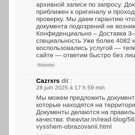
архивной записи по запросу. До
приближен к оригиналу и прохо
проверку. Мы даем гарантию что
документа подозрений не возник
Конфиденциально – Доставка 3–
специальность Уже более 4082 
воспользовались услугой — теп
сайте — ответим быстро без ли
Répondre
Cazrxrs
dit :
28 juin 2025 à 17 h 59 min
Мы можем предложить документ
которые находятся на территори
Документы делаются на правиль
качества: theavtar.in/read-blog/5
vysshem-obrazovanii.html