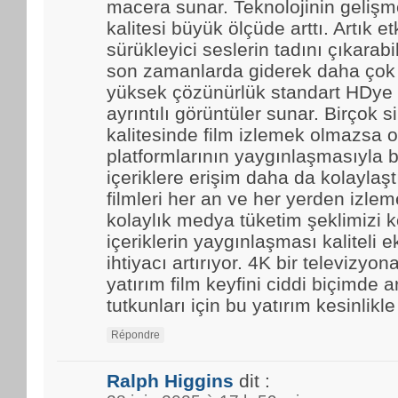
macera sunar. Teknolojinin gelişmes
kalitesi büyük ölçüde arttı. Artık et
sürükleyici seslerin tadını çıkarabi
son zamanlarda giderek daha çok t
yüksek çözünürlük standart HDye 
ayrıntılı görüntüler sunar. Birçok 
kalitesinde film izlemek olmazsa o
platformlarının yaygınlaşmasıyla b
içeriklere erişim daha da kolaylaştı.
filmleri her an ve her yerden izle
kolaylık medya tüketim şeklimizi k
içeriklerin yaygınlaşması kaliteli 
ihtiyacı artırıyor. 4K bir televizyo
yatırım film keyfini ciddi biçimde ar
tutkunları için bu yatırım kesinlikl
Répondre
Ralph Higgins
dit :