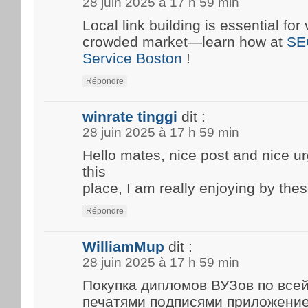
28 juin 2025 à 17 h 59 min
Local link building is essential for 
crowded market—learn how at
SE
Service Boston
!
Répondre
winrate tinggi
dit :
28 juin 2025 à 17 h 59 min
Hello mates, nice post and nice 
this
place, I am really enjoying by thes
Répondre
WilliamMup
dit :
28 juin 2025 à 17 h 59 min
Покупка дипломов ВУЗов по все
печатями подписями приложени