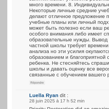
много времени. 8. Индивидуаль
Некоторые личные средние уче
делают отличное предложение 
учебные планы или личный подх
может быть полезно если ваш р
особого внимания либо имеет с
образовательные нужды. Вывод
частной школы требует времени
анализа но эти усилия окупают
образованием и благоприятной 
ребенка. Не стесняйтесь спраш
школы и давать оценку все веро
связанные с обучением вашего 
Répondre
Luella Ryan
dit :
28 juin 2025 à 17 h 52 min
Priority Restoration did an amazin