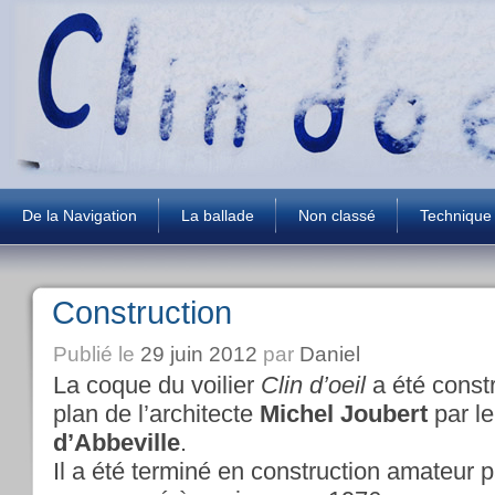
De la Navigation
La ballade
Non classé
Technique
Construction
Publié le
29 juin 2012
par
Daniel
La coque du voilier
Clin d’oeil
a été const
plan de l’architecte
Michel Joubert
par le
d’Abbeville
.
Il a été terminé en construction amateur p