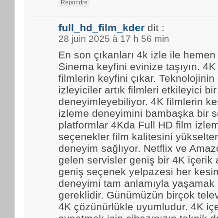
Répondre
full_hd_film_kder
dit :
28 juin 2025 à 17 h 56 min
En son çıkanları 4k izle ile hemen
Sinema keyfini evinize taşıyın. 4K
filmlerin keyfini çıkar. Teknolojinin
izleyiciler artık filmleri etkileyici bir
deneyimleyebiliyor. 4K filmlerin kes
izleme deneyimini bambaşka bir se
platformlar 4Kda Full HD film izl
seçenekler film kalitesini yükselter
deneyim sağlıyor. Netflix ve Amaz
gelen servisler geniş bir 4K içerik
geniş seçenek yelpazesi her kesim
deneyimi tam anlamıyla yaşamak i
gereklidir. Günümüzün birçok tele
4K çözünürlükle uyumludur. 4K içe