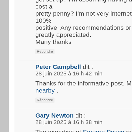
cost a
pretty penny? I’m not very internet
100%
positive. Any recommendations or
greatly appreciated.
Many thanks
Répondre
Peter Campbell
dit :
28 juin 2025 à 16 h 42 min
Thanks for the informative post. 
nearby
.
Répondre
Gary Newton
dit :
28 juin 2025 à 16 h 38 min
The expertise of
Servpro Pasco
re