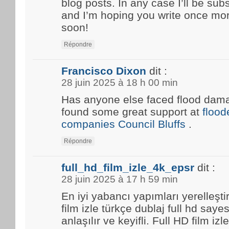
blog posts. In any case I’ll be sub
and I’m hoping you write once mo
soon!
Répondre
Francisco Dixon
dit :
28 juin 2025 à 18 h 00 min
Has anyone else faced flood damag
found some great support at
floo
companies Council Bluffs
.
Répondre
full_hd_film_izle_4k_epsr
dit :
28 juin 2025 à 17 h 59 min
En iyi yabancı yapımları yerelleşti
film izle türkçe dublaj full hd saye
anlaşılır ve keyifli. Full HD film i