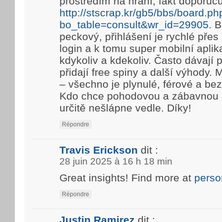
prostředím na hraní, fakt doporuč
http://stscrap.kr/gb5/bbs/board.ph
bo_table=consult&wr_id=29905
. 
peckový, přihlášení je rychlé pře
login a k tomu super mobilní aplik
kdykoliv a kdekoliv. Často dávají
přidají free spiny a další výhody. 
– všechno je plynulé, férové a be
Kdo chce pohodovou a zábavnou h
určitě nešlápne vedle. Díky!
Répondre
Travis Erickson
dit :
28 juin 2025 à 16 h 18 min
Great insights! Find more at
perso
Répondre
Justin Ramirez
dit :