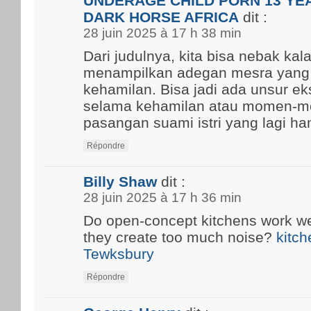
UNDERAGE CHILD PORN 13 YEA
DARK HORSE AFRICA
dit :
28 juin 2025 à 17 h 38 min
Dari judulnya, kita bisa nebak kal
menampilkan adegan mesra yang
kehamilan. Bisa jadi ada unsur ek
selama kehamilan atau momen-m
pasangan suami istri yang lagi ham
Répondre
Billy Shaw
dit :
28 juin 2025 à 17 h 36 min
Do open-concept kitchens work well
they create too much noise?
kitch
Tewksbury
Répondre