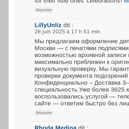
for their little ones’ celebrations!
M
Répondre
LillyUnliz
dit :
28 juin 2025 à 17 h 51 min
Мы предлагаем оформление дип
Москве — с печатями подписями
возможностью архивной записи 
максимально приближен к ориги
визуальную проверку. Мы гарант
проверки документа подозрений 
Конфиденциально – Доставка 3–
специальность Уже более 3625 
воспользовались услугой — теп
сайте — ответим быстро без ли
Répondre
Rhoda Medina
dit :