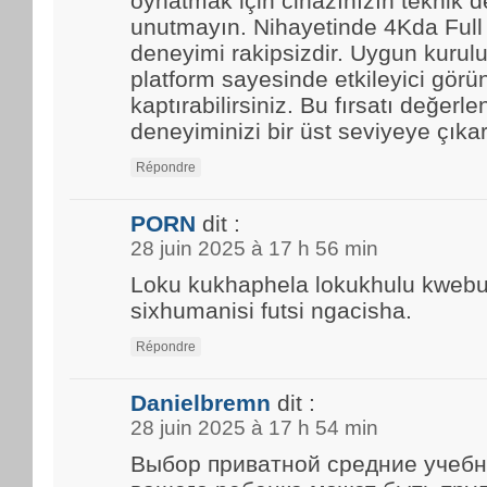
oynatmak için cihazınızın teknik d
unutmayın. Nihayetinde 4Kda Full
deneyimi rakipsizdir. Uygun kurulu
platform sayesinde etkileyici görün
kaptırabilirsiniz. Bu fırsatı değerle
deneyiminizi bir üst seviyeye çıkar
Répondre
PORN
dit :
28 juin 2025 à 17 h 56 min
Loku kukhaphela lokukhulu kwebun
sixhumanisi futsi ngacisha.
Répondre
Danielbremn
dit :
28 juin 2025 à 17 h 54 min
Выбор приватной средние учебн