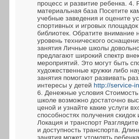
процесс и развитие ребенка. 4.
материальная база Посетите ка
учебные заведения и оцените у
спортивных и игровых площадок
библиотек. Обратите внимание 
уровень технического оснащени
занятия Личные школы довольно
предлагают широкий спектр вне
мероприятий. Это могут быть сп
художественные кружки либо на
занятия помогают развивать ра
интересы у детей
http://service-
6. Денежные условия Стоимость
школе возможно достаточно выс
ценой и узнайте какие услуги вх
способностях получения скидок 
Локация и транспорт Разглядит
и доступность транспорта. Длин
занятия может утомлять ребенка