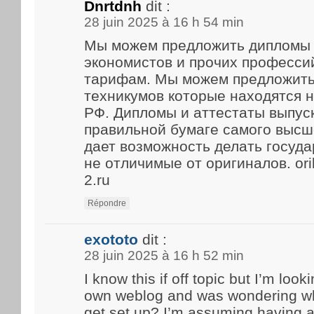
Dnrtdnh
dit :
28 juin 2025 à 16 h 54 min
Мы можем предложить дипломы 
экономистов и прочих професси
тарифам. Мы можем предложить
техникумов которые находятся 
РФ. Дипломы и аттестаты выпус
правильной бумаге самого высше
дает возможность делать госуд
не отличимые от оригиналов. ori
2.ru
Répondre
exototo
dit :
28 juin 2025 à 16 h 52 min
I know this if off topic but I’m look
own weblog and was wondering what
get set up? I’m assuming having a