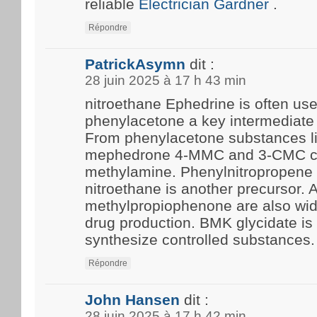
reliable
Electrician Gardner
.
Répondre
PatrickAsymn
dit :
28 juin 2025 à 17 h 43 min
nitroethane Ephedrine is often us
phenylacetone a key intermediate 
From phenylacetone substances l
mephedrone 4-MMC and 3-CMC c
methylamine. Phenylnitropropene 
nitroethane is another precursor.
methylpropiophenone are also wide
drug production. BMK glycidate i
synthesize controlled substances.
Répondre
John Hansen
dit :
28 juin 2025 à 17 h 42 min