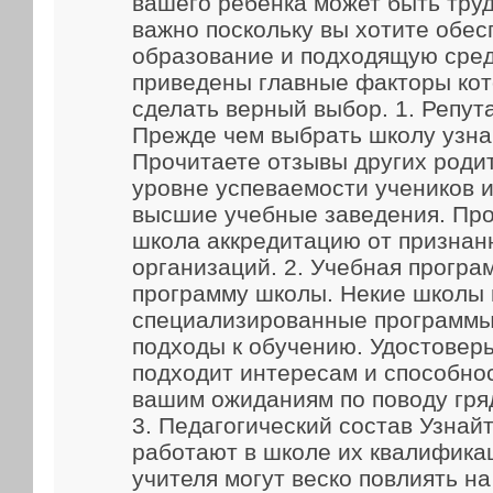
вашего ребенка может быть труд
важно поскольку вы хотите обес
образование и подходящую сред
приведены главные факторы кот
сделать верный выбор. 1. Репут
Прежде чем выбрать школу узна
Прочитаете отзывы других родит
уровне успеваемости учеников и
высшие учебные заведения. Про
школа аккредитацию от признан
организаций. 2. Учебная прогр
программу школы. Некие школы
специализированные программы
подходы к обучению. Удостоверь
подходит интересам и способно
вашим ожиданиям по поводу гря
3. Педагогический состав Узнайт
работают в школе их квалифика
учителя могут веско повлиять н