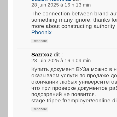
28 juin 2025 à 16 h 13 min
The connection between brand aut
something many ignore; thanks for 
more about constructing authority
Phoenix
.
Répondre
Sazrxcz
dit :
28 juin 2025 à 16 h 09 min
Купить документ ВУЗа можно в 
оказываем услуги по продаже д
окончании любых университетов
что при проверке документов р
подозрений не появится.
stage.tripee.fr/employer/eonline-
Répondre