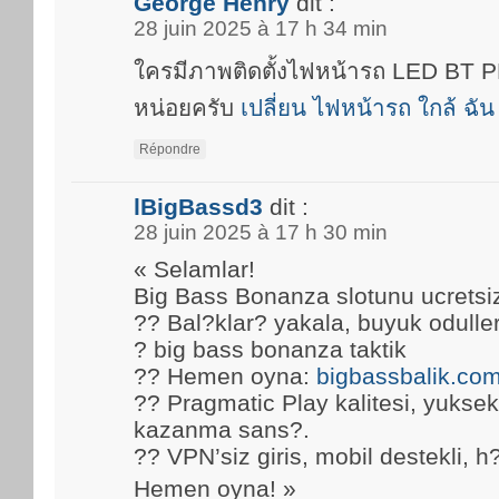
George Henry
dit :
28 juin 2025 à 17 h 34 min
ใครมีภาพติดตั้งไฟหน้ารถ LED BT
หน่อยครับ
เปลี่ยน ไฟหน้ารถ ใกล้ ฉัน
Répondre
lBigBassd3
dit :
28 juin 2025 à 17 h 30 min
« Selamlar!
Big Bass Bonanza slotunu ucretsi
?? Bal?klar? yakala, buyuk oduller
? big bass bonanza taktik
?? Hemen oyna:
bigbassbalik.co
?? Pragmatic Play kalitesi, yuks
kazanma sans?.
?? VPN’siz giris, mobil destekli, h
Hemen oyna! »