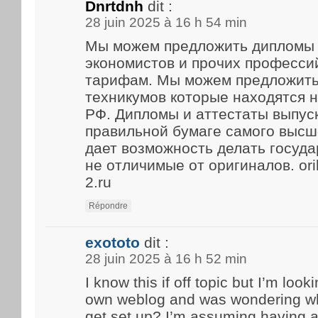
Dnrtdnh
dit :
28 juin 2025 à 16 h 54 min
Мы можем предложить дипломы 
экономистов и прочих професси
тарифам. Мы можем предложить
техникумов которые находятся 
РФ. Дипломы и аттестаты выпус
правильной бумаге самого высше
дает возможность делать госуд
не отличимые от оригиналов. ori
2.ru
Répondre
exototo
dit :
28 juin 2025 à 16 h 52 min
I know this if off topic but I’m look
own weblog and was wondering what
get set up? I’m assuming having a