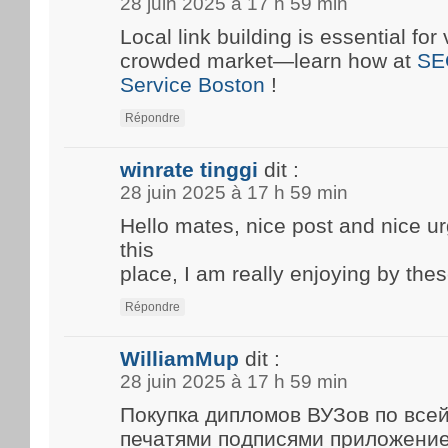
28 juin 2025 à 17 h 59 min
Local link building is essential for 
crowded market—learn how at
SE
Service Boston
!
Répondre
winrate tinggi
dit :
28 juin 2025 à 17 h 59 min
Hello mates, nice post and nice 
this
place, I am really enjoying by thes
Répondre
WilliamMup
dit :
28 juin 2025 à 17 h 59 min
Покупка дипломов ВУЗов по все
печатями подписями приложени