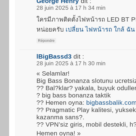
George Henry
dit :
28 juin 2025 à 17 h 34 min
ใครมีภาพติดตั้งไฟหน้ารถ LED BT
หน่อยครับ
เปลี่ยน ไฟหน้ารถ ใกล้ ฉัน
Répondre
lBigBassd3
dit :
28 juin 2025 à 17 h 30 min
« Selamlar!
Big Bass Bonanza slotunu ucretsi
?? Bal?klar? yakala, buyuk oduller
? big bass bonanza taktik
?? Hemen oyna:
bigbassbalik.co
?? Pragmatic Play kalitesi, yuks
kazanma sans?.
?? VPN’siz giris, mobil destekli, h
Hemen oyna! »