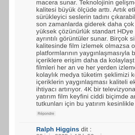
macera sunar. Teknolojinin gelişmes
kalitesi büyük ölçüde arttı. Artık et
sürükleyici seslerin tadını çıkarabi
son zamanlarda giderek daha çok t
yüksek çözünürlük standart HDye 
ayrıntılı görüntüler sunar. Birçok 
kalitesinde film izlemek olmazsa o
platformlarının yaygınlaşmasıyla b
içeriklere erişim daha da kolaylaştı.
filmleri her an ve her yerden izle
kolaylık medya tüketim şeklimizi k
içeriklerin yaygınlaşması kaliteli 
ihtiyacı artırıyor. 4K bir televizyo
yatırım film keyfini ciddi biçimde ar
tutkunları için bu yatırım kesinlikl
Répondre
Ralph Higgins
dit :