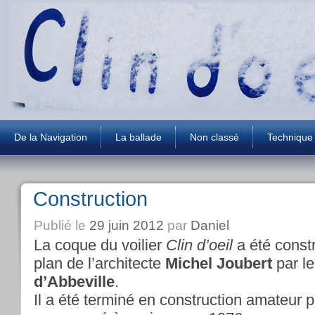
De la Navigation
La ballade
Non classé
Technique
Construction
Publié le
29 juin 2012
par
Daniel
La coque du voilier
Clin d’oeil
a été const
plan de l’architecte
Michel Joubert
par le
d’Abbeville
.
Il a été terminé en construction amateur p