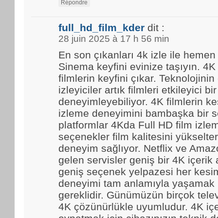
Répondre
full_hd_film_kder
dit :
28 juin 2025 à 17 h 56 min
En son çıkanları 4k izle ile hemen
Sinema keyfini evinize taşıyın. 4K
filmlerin keyfini çıkar. Teknolojinin
izleyiciler artık filmleri etkileyici bir
deneyimleyebiliyor. 4K filmlerin kes
izleme deneyimini bambaşka bir se
platformlar 4Kda Full HD film izl
seçenekler film kalitesini yükselter
deneyim sağlıyor. Netflix ve Amaz
gelen servisler geniş bir 4K içerik
geniş seçenek yelpazesi her kesim
deneyimi tam anlamıyla yaşamak i
gereklidir. Günümüzün birçok tele
4K çözünürlükle uyumludur. 4K içe