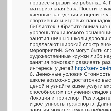
процесс и развитие ребенка. 4.
материальная база Посетите ка
учебные заведения и оцените у
спортивных и игровых площадок
библиотек. Обратите внимание 
уровень технического оснащени
занятия Личные школы довольно
предлагают широкий спектр вне
мероприятий. Это могут быть сп
художественные кружки либо на
занятия помогают развивать ра
интересы у детей
http://service-
6. Денежные условия Стоимость
школе возможно достаточно выс
ценой и узнайте какие услуги вх
способностях получения скидок 
Локация и транспорт Разглядит
и доступность транспорта. Длин
занятия может утомлять ребенка