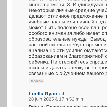
много времени. 8. Индивидуаль
Некоторые личные средние уче
делают отличное предложение 
учебные планы или личный подх
может быть полезно если ваш р
особого внимания либо имеет с
образовательные нужды. Вывод
частной школы требует времени
анализа но эти усилия окупают
образованием и благоприятной 
ребенка. Не стесняйтесь спраш
школы и давать оценку все веро
связанные с обучением вашего 
Répondre
Luella Ryan
dit :
28 juin 2025 à 17 h 52 min
Priority Restoration did an amazin