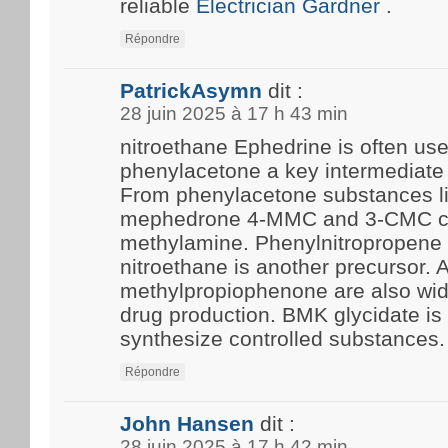
reliable
Electrician Gardner
.
Répondre
PatrickAsymn
dit :
28 juin 2025 à 17 h 43 min
nitroethane Ephedrine is often us
phenylacetone a key intermediate 
From phenylacetone substances l
mephedrone 4-MMC and 3-CMC c
methylamine. Phenylnitropropene 
nitroethane is another precursor.
methylpropiophenone are also wide
drug production. BMK glycidate i
synthesize controlled substances.
Répondre
John Hansen
dit :
28 juin 2025 à 17 h 42 min