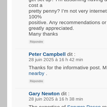
cost a
pretty penny? I’m not very internet
100%
positive. Any recommendations or
greatly appreciated.
Many thanks
Répondre
Peter Campbell
dit :
28 juin 2025 à 16 h 42 min
Thanks for the informative post. 
nearby
.
Répondre
Gary Newton
dit :
28 juin 2025 à 16 h 38 min
The expertise of
Servpro Pasco
re