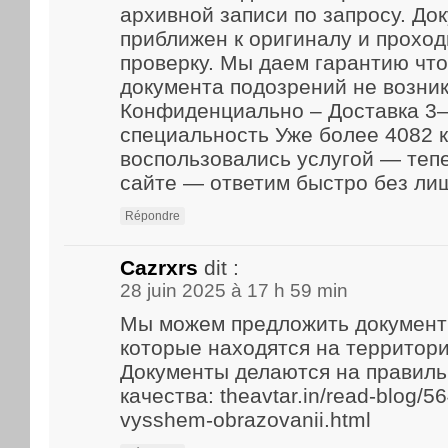
архивной записи по запросу. До
приближен к оригиналу и прохо
проверку. Мы даем гарантию что
документа подозрений не возник
Конфиденциально – Доставка 3–
специальность Уже более 4082 
воспользовались услугой — теп
сайте — ответим быстро без ли
Répondre
Cazrxrs
dit :
28 juin 2025 à 17 h 59 min
Мы можем предложить документ
которые находятся на территори
Документы делаются на правиль
качества: theavtar.in/read-blog/5
vysshem-obrazovanii.html