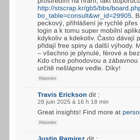
prostředím na hraní, fakt doporuč
http://stscrap.kr/gb5/bbs/board.ph
bo_table=consult&wr_id=29905
. 
peckový, přihlášení je rychlé pře
login a k tomu super mobilní aplik
kdykoliv a kdekoliv. Často dávají
přidají free spiny a další výhody. 
– všechno je plynulé, férové a be
Kdo chce pohodovou a zábavnou h
určitě nešlápne vedle. Díky!
Répondre
Travis Erickson
dit :
28 juin 2025 à 16 h 18 min
Great insights! Find more at
perso
Répondre
Justin Ramirez
dit :