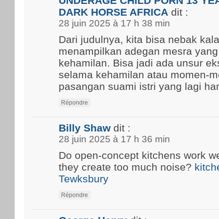
UNDERAGE CHILD PORN 13 YEA
DARK HORSE AFRICA
dit :
28 juin 2025 à 17 h 38 min
Dari judulnya, kita bisa nebak kal
menampilkan adegan mesra yang
kehamilan. Bisa jadi ada unsur ek
selama kehamilan atau momen-m
pasangan suami istri yang lagi ham
Répondre
Billy Shaw
dit :
28 juin 2025 à 17 h 36 min
Do open-concept kitchens work well
they create too much noise?
kitch
Tewksbury
Répondre