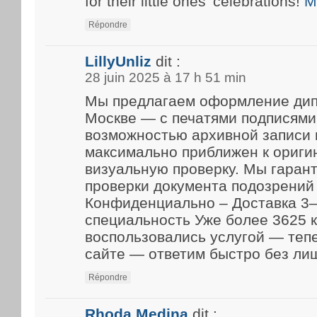
for their little ones’ celebrations!
M
Répondre
LillyUnliz
dit :
28 juin 2025 à 17 h 51 min
Мы предлагаем оформление дип
Москве — с печатями подписями
возможностью архивной записи 
максимально приближен к ориги
визуальную проверку. Мы гарант
проверки документа подозрений 
Конфиденциально – Доставка 3–
специальность Уже более 3625 
воспользовались услугой — теп
сайте — ответим быстро без ли
Répondre
Rhoda Medina
dit :