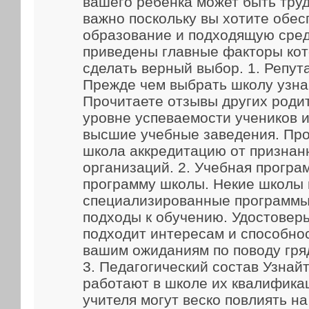
вашего ребенка может быть труд
важно поскольку вы хотите обес
образование и подходящую сред
приведены главные факторы кот
сделать верный выбор. 1. Репут
Прежде чем выбрать школу узна
Прочитаете отзывы других родит
уровне успеваемости учеников и
высшие учебные заведения. Про
школа аккредитацию от признан
организаций. 2. Учебная прогр
программу школы. Некие школы
специализированные программы
подходы к обучению. Удостоверь
подходит интересам и способно
вашим ожиданиям по поводу гря
3. Педагогический состав Узнайт
работают в школе их квалифика
учителя могут веско повлиять н