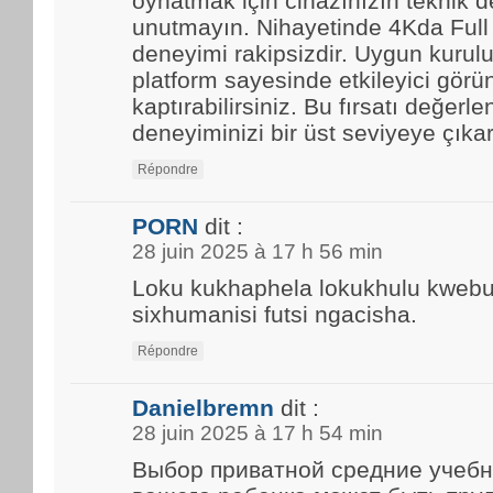
oynatmak için cihazınızın teknik d
unutmayın. Nihayetinde 4Kda Full
deneyimi rakipsizdir. Uygun kurulu
platform sayesinde etkileyici görün
kaptırabilirsiniz. Bu fırsatı değerle
deneyiminizi bir üst seviyeye çıkar
Répondre
PORN
dit :
28 juin 2025 à 17 h 56 min
Loku kukhaphela lokukhulu kwebun
sixhumanisi futsi ngacisha.
Répondre
Danielbremn
dit :
28 juin 2025 à 17 h 54 min
Выбор приватной средние учебн