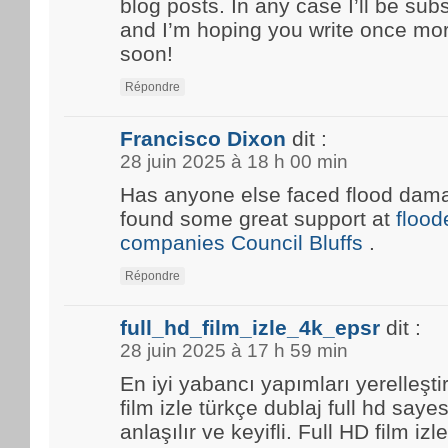
blog posts. In any case I’ll be sub
and I’m hoping you write once mo
soon!
Répondre
Francisco Dixon
dit :
28 juin 2025 à 18 h 00 min
Has anyone else faced flood damag
found some great support at
floo
companies Council Bluffs
.
Répondre
full_hd_film_izle_4k_epsr
dit :
28 juin 2025 à 17 h 59 min
En iyi yabancı yapımları yerelleşti
film izle türkçe dublaj full hd saye
anlaşılır ve keyifli. Full HD film i