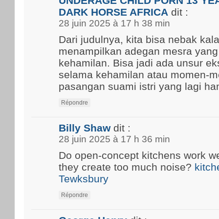
UNDERAGE CHILD PORN 13 YEA
DARK HORSE AFRICA
dit :
28 juin 2025 à 17 h 38 min
Dari judulnya, kita bisa nebak kal
menampilkan adegan mesra yang
kehamilan. Bisa jadi ada unsur ek
selama kehamilan atau momen-m
pasangan suami istri yang lagi ham
Répondre
Billy Shaw
dit :
28 juin 2025 à 17 h 36 min
Do open-concept kitchens work well
they create too much noise?
kitch
Tewksbury
Répondre