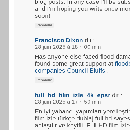
blog posts. In any case I’ll be sub
and I’m hoping you write once mo
soon!
Répondre
Francisco Dixon
dit :
28 juin 2025 à 18 h 00 min
Has anyone else faced flood damag
found some great support at
floo
companies Council Bluffs
.
Répondre
full_hd_film_izle_4k_epsr
dit :
28 juin 2025 à 17 h 59 min
En iyi yabancı yapımları yerelleşti
film izle türkçe dublaj full hd saye
anlaşılır ve keyifli. Full HD film i