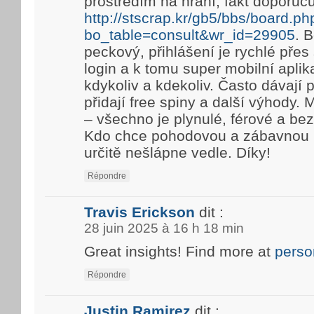
prostředím na hraní, fakt doporuč
http://stscrap.kr/gb5/bbs/board.ph
bo_table=consult&wr_id=29905
. 
peckový, přihlášení je rychlé pře
login a k tomu super mobilní aplik
kdykoliv a kdekoliv. Často dávají
přidají free spiny a další výhody. 
– všechno je plynulé, férové a be
Kdo chce pohodovou a zábavnou h
určitě nešlápne vedle. Díky!
Répondre
Travis Erickson
dit :
28 juin 2025 à 16 h 18 min
Great insights! Find more at
perso
Répondre
Justin Ramirez
dit :