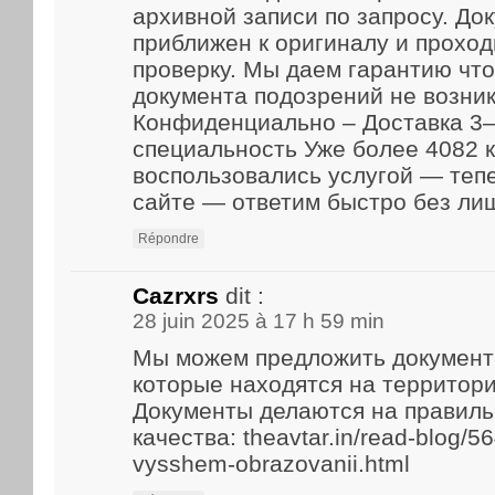
архивной записи по запросу. До
приближен к оригиналу и прохо
проверку. Мы даем гарантию что
документа подозрений не возник
Конфиденциально – Доставка 3–
специальность Уже более 4082 
воспользовались услугой — теп
сайте — ответим быстро без ли
Répondre
Cazrxrs
dit :
28 juin 2025 à 17 h 59 min
Мы можем предложить документ
которые находятся на территори
Документы делаются на правиль
качества: theavtar.in/read-blog/5
vysshem-obrazovanii.html