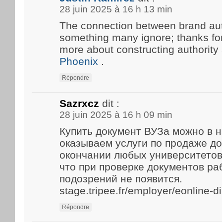
28 juin 2025 à 16 h 13 min
The connection between brand aut
something many ignore; thanks for 
more about constructing authority
Phoenix
.
Répondre
Sazrxcz
dit :
28 juin 2025 à 16 h 09 min
Купить документ ВУЗа можно в 
оказываем услуги по продаже д
окончании любых университетов
что при проверке документов р
подозрений не появится.
stage.tripee.fr/employer/eonline-
Répondre