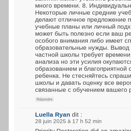
много времени. 8. Индивидуаль
Некоторые личные средние уче
делают отличное предложение 
учебные планы или личный подх
может быть полезно если ваш р
особого внимания либо имеет с
образовательные нужды. Вывод
частной школы требует времени
анализа но эти усилия окупают
образованием и благоприятной 
ребенка. Не стесняйтесь спраш
школы и давать оценку все веро
связанные с обучением вашего 
Répondre
Luella Ryan
dit :
28 juin 2025 à 17 h 52 min
Priority Restoration did an amazin