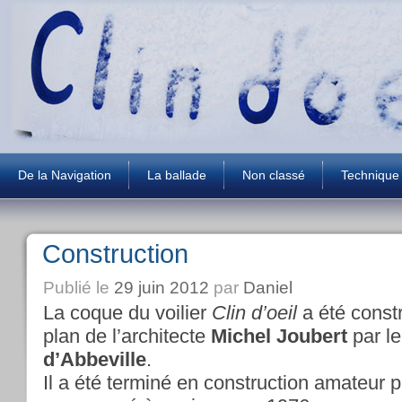
De la Navigation
La ballade
Non classé
Technique
Construction
Publié le
29 juin 2012
par
Daniel
La coque du voilier
Clin d’oeil
a été const
plan de l’architecte
Michel Joubert
par le
d’Abbeville
.
Il a été terminé en construction amateur p