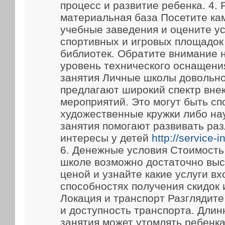
процесс и развитие ребенка. 4.
материальная база Посетите ка
учебные заведения и оцените у
спортивных и игровых площадок
библиотек. Обратите внимание 
уровень технического оснащени
занятия Личные школы довольно
предлагают широкий спектр вне
мероприятий. Это могут быть сп
художественные кружки либо на
занятия помогают развивать ра
интересы у детей
http://service-
6. Денежные условия Стоимость
школе возможно достаточно выс
ценой и узнайте какие услуги вх
способностях получения скидок 
Локация и транспорт Разглядит
и доступность транспорта. Длин
занятия может утомлять ребенка