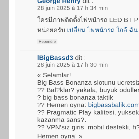
George Henry
dit :
28 juin 2025 à 17 h 34 min
ใครมีภาพติดตั้งไฟหน้ารถ LED BT
หน่อยครับ
เปลี่ยน ไฟหน้ารถ ใกล้ ฉัน
Répondre
lBigBassd3
dit :
28 juin 2025 à 17 h 30 min
« Selamlar!
Big Bass Bonanza slotunu ucretsi
?? Bal?klar? yakala, buyuk oduller
? big bass bonanza taktik
?? Hemen oyna:
bigbassbalik.co
?? Pragmatic Play kalitesi, yuks
kazanma sans?.
?? VPN’siz giris, mobil destekli, h
Hemen oyna! »