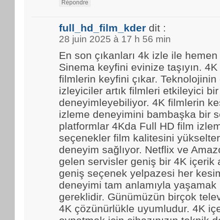
Répondre
full_hd_film_kder
dit :
28 juin 2025 à 17 h 56 min
En son çıkanları 4k izle ile hemen
Sinema keyfini evinize taşıyın. 4K
filmlerin keyfini çıkar. Teknolojinin
izleyiciler artık filmleri etkileyici bir
deneyimleyebiliyor. 4K filmlerin kes
izleme deneyimini bambaşka bir se
platformlar 4Kda Full HD film izl
seçenekler film kalitesini yükselter
deneyim sağlıyor. Netflix ve Amaz
gelen servisler geniş bir 4K içerik
geniş seçenek yelpazesi her kesim
deneyimi tam anlamıyla yaşamak i
gereklidir. Günümüzün birçok tele
4K çözünürlükle uyumludur. 4K içe