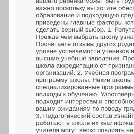
вашего ребенка может быть труд
важно поскольку вы хотите обес
образование и подходящую сред
приведены главные факторы кот
сделать верный выбор. 1. Репут
Прежде чем выбрать школу узна
Прочитаете отзывы других родит
уровне успеваемости учеников и
высшие учебные заведения. Про
школа аккредитацию от признан
организаций. 2. Учебная прогр
программу школы. Некие школы
специализированные программы
подходы к обучению. Удостоверь
подходит интересам и способно
вашим ожиданиям по поводу гря
3. Педагогический состав Узнайт
работают в школе их квалифика
учителя могут веско повлиять н