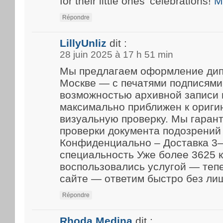
for their little ones’ celebrations!
M
Répondre
LillyUnliz
dit :
28 juin 2025 à 17 h 51 min
Мы предлагаем оформление дип
Москве — с печатями подписями
возможностью архивной записи 
максимально приближен к ориги
визуальную проверку. Мы гарант
проверки документа подозрений 
Конфиденциально – Доставка 3–
специальность Уже более 3625 
воспользовались услугой — теп
сайте — ответим быстро без ли
Répondre
Rhoda Medina
dit :