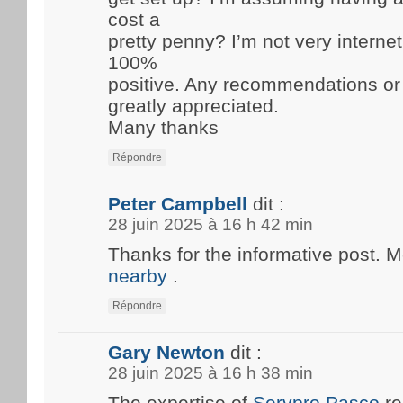
cost a
pretty penny? I’m not very internet
100%
positive. Any recommendations or
greatly appreciated.
Many thanks
Répondre
Peter Campbell
dit :
28 juin 2025 à 16 h 42 min
Thanks for the informative post. 
nearby
.
Répondre
Gary Newton
dit :
28 juin 2025 à 16 h 38 min
The expertise of
Servpro Pasco
re