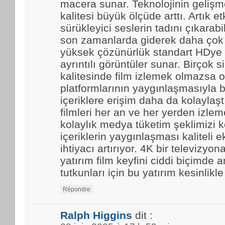
macera sunar. Teknolojinin gelişmes
kalitesi büyük ölçüde arttı. Artık et
sürükleyici seslerin tadını çıkarabi
son zamanlarda giderek daha çok t
yüksek çözünürlük standart HDye 
ayrıntılı görüntüler sunar. Birçok 
kalitesinde film izlemek olmazsa o
platformlarının yaygınlaşmasıyla b
içeriklere erişim daha da kolaylaştı.
filmleri her an ve her yerden izle
kolaylık medya tüketim şeklimizi k
içeriklerin yaygınlaşması kaliteli 
ihtiyacı artırıyor. 4K bir televizyo
yatırım film keyfini ciddi biçimde ar
tutkunları için bu yatırım kesinlikl
Répondre
Ralph Higgins
dit :