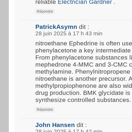
reliable
Electrician Gardner
.
Répondre
PatrickAsymn
dit :
28 juin 2025 à 17 h 43 min
nitroethane Ephedrine is often us
phenylacetone a key intermediate 
From phenylacetone substances l
mephedrone 4-MMC and 3-CMC c
methylamine. Phenylnitropropene 
nitroethane is another precursor.
methylpropiophenone are also wide
drug production. BMK glycidate i
synthesize controlled substances.
Répondre
John Hansen
dit :
28 juin 2025 à 17 h 42 min