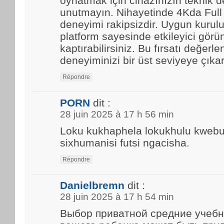
oynatmak için cihazınızın teknik d
unutmayın. Nihayetinde 4Kda Full
deneyimi rakipsizdir. Uygun kurulu
platform sayesinde etkileyici görün
kaptırabilirsiniz. Bu fırsatı değerle
deneyiminizi bir üst seviyeye çıkar
Répondre
PORN
dit :
28 juin 2025 à 17 h 56 min
Loku kukhaphela lokukhulu kwebun
sixhumanisi futsi ngacisha.
Répondre
Danielbremn
dit :
28 juin 2025 à 17 h 54 min
Выбор приватной средние учебн