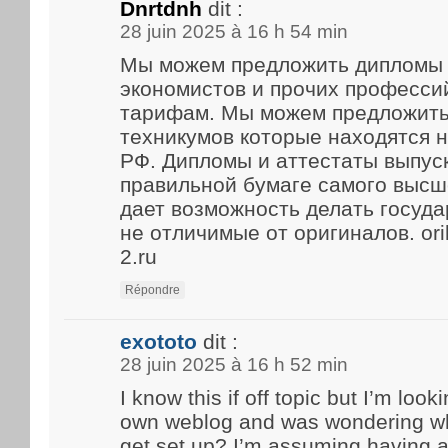
Dnrtdnh
dit :
28 juin 2025 à 16 h 54 min
Мы можем предложить дипломы 
экономистов и прочих професси
тарифам. Мы можем предложить
техникумов которые находятся 
РФ. Дипломы и аттестаты выпус
правильной бумаге самого высше
дает возможность делать госуд
не отличимые от оригиналов. ori
2.ru
Répondre
exototo
dit :
28 juin 2025 à 16 h 52 min
I know this if off topic but I’m look
own weblog and was wondering what
get set up? I’m assuming having a