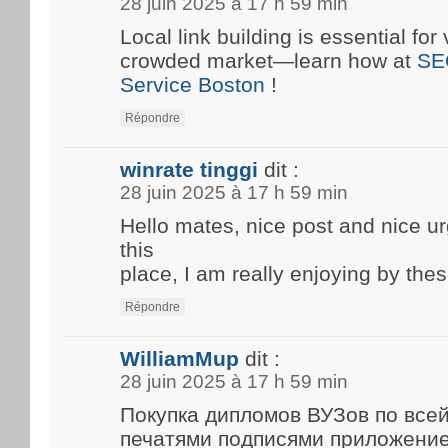
28 juin 2025 à 17 h 59 min
Local link building is essential for 
crowded market—learn how at
SE
Service Boston
!
Répondre
winrate tinggi
dit :
28 juin 2025 à 17 h 59 min
Hello mates, nice post and nice 
this
place, I am really enjoying by thes
Répondre
WilliamMup
dit :
28 juin 2025 à 17 h 59 min
Покупка дипломов ВУЗов по все
печатями подписями приложени