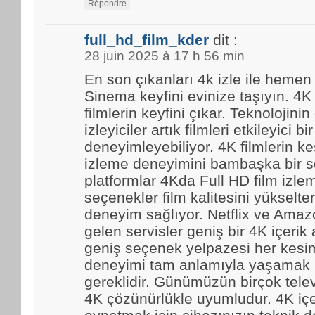
Répondre
full_hd_film_kder
dit :
28 juin 2025 à 17 h 56 min
En son çıkanları 4k izle ile hemen
Sinema keyfini evinize taşıyın. 4K
filmlerin keyfini çıkar. Teknolojinin
izleyiciler artık filmleri etkileyici bir
deneyimleyebiliyor. 4K filmlerin kes
izleme deneyimini bambaşka bir se
platformlar 4Kda Full HD film izl
seçenekler film kalitesini yükselter
deneyim sağlıyor. Netflix ve Amaz
gelen servisler geniş bir 4K içerik
geniş seçenek yelpazesi her kesim
deneyimi tam anlamıyla yaşamak i
gereklidir. Günümüzün birçok tele
4K çözünürlükle uyumludur. 4K içe