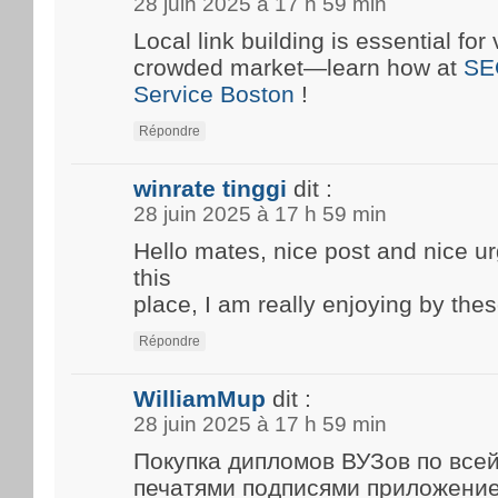
28 juin 2025 à 17 h 59 min
Local link building is essential for 
crowded market—learn how at
SE
Service Boston
!
Répondre
winrate tinggi
dit :
28 juin 2025 à 17 h 59 min
Hello mates, nice post and nice 
this
place, I am really enjoying by thes
Répondre
WilliamMup
dit :
28 juin 2025 à 17 h 59 min
Покупка дипломов ВУЗов по все
печатями подписями приложени