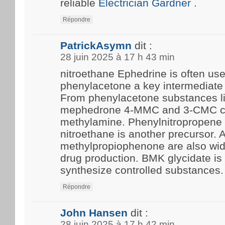
reliable
Electrician Gardner
.
Répondre
PatrickAsymn
dit :
28 juin 2025 à 17 h 43 min
nitroethane Ephedrine is often us
phenylacetone a key intermediate 
From phenylacetone substances l
mephedrone 4-MMC and 3-CMC c
methylamine. Phenylnitropropene 
nitroethane is another precursor.
methylpropiophenone are also wide
drug production. BMK glycidate i
synthesize controlled substances.
Répondre
John Hansen
dit :
28 juin 2025 à 17 h 42 min