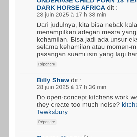
UNDERAGE CHILD PORN 13 YEA
DARK HORSE AFRICA
dit :
28 juin 2025 à 17 h 38 min
Dari judulnya, kita bisa nebak kal
menampilkan adegan mesra yang
kehamilan. Bisa jadi ada unsur ek
selama kehamilan atau momen-m
pasangan suami istri yang lagi ham
Répondre
Billy Shaw
dit :
28 juin 2025 à 17 h 36 min
Do open-concept kitchens work well
they create too much noise?
kitch
Tewksbury
Répondre