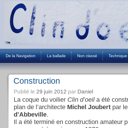
De la Navigation
La ballade
Non classé
Technique
Construction
Publié le
29 juin 2012
par
Daniel
La coque du voilier
Clin d’oeil
a été const
plan de l’architecte
Michel Joubert
par le
d’Abbeville
.
Il a été terminé en construction amateur p