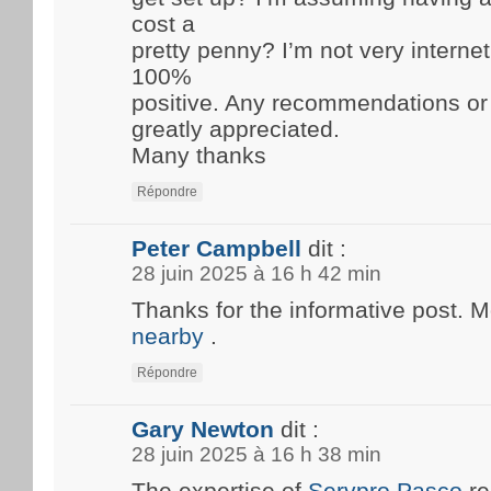
cost a
pretty penny? I’m not very internet
100%
positive. Any recommendations or
greatly appreciated.
Many thanks
Répondre
Peter Campbell
dit :
28 juin 2025 à 16 h 42 min
Thanks for the informative post. 
nearby
.
Répondre
Gary Newton
dit :
28 juin 2025 à 16 h 38 min
The expertise of
Servpro Pasco
re