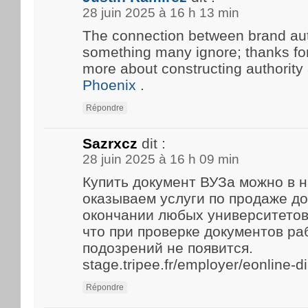
28 juin 2025 à 16 h 13 min
The connection between brand aut
something many ignore; thanks for 
more about constructing authority
Phoenix
.
Répondre
Sazrxcz
dit :
28 juin 2025 à 16 h 09 min
Купить документ ВУЗа можно в 
оказываем услуги по продаже д
окончании любых университетов
что при проверке документов р
подозрений не появится.
stage.tripee.fr/employer/eonline-
Répondre