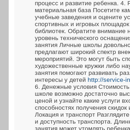
процесс и развитие ребенка. 4.
материальная база Посетите ка
учебные заведения и оцените у
спортивных и игровых площадок
библиотек. Обратите внимание 
уровень технического оснащени
занятия Личные школы довольно
предлагают широкий спектр вне
мероприятий. Это могут быть сп
художественные кружки либо на
занятия помогают развивать ра
интересы у детей
http://service-
6. Денежные условия Стоимость
школе возможно достаточно выс
ценой и узнайте какие услуги вх
способностях получения скидок 
Локация и транспорт Разглядит
и доступность транспорта. Длин
занятия может утомлять ребенка