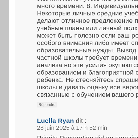
много времени. 8. Индивидуаль
Некоторые личные средние уче
делают отличное предложение 
учебные планы или личный подх
может быть полезно если ваш р
особого внимания либо имеет с
образовательные нужды. Вывод
частной школы требует времени
анализа но эти усилия окупают
образованием и благоприятной 
ребенка. Не стесняйтесь спраш
школы и давать оценку все веро
связанные с обучением вашего 
Répondre
Luella Ryan
dit :
28 juin 2025 à 17 h 52 min
Priority Restoration did an amazin