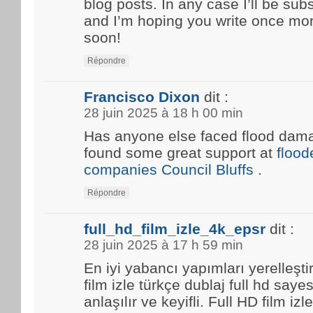
blog posts. In any case I’ll be sub
and I’m hoping you write once mo
soon!
Répondre
Francisco Dixon
dit :
28 juin 2025 à 18 h 00 min
Has anyone else faced flood damag
found some great support at
floo
companies Council Bluffs
.
Répondre
full_hd_film_izle_4k_epsr
dit :
28 juin 2025 à 17 h 59 min
En iyi yabancı yapımları yerelleşti
film izle türkçe dublaj full hd saye
anlaşılır ve keyifli. Full HD film i