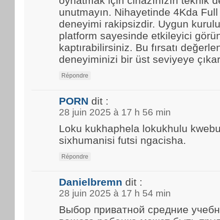
oynatmak için cihazınızın teknik d
unutmayın. Nihayetinde 4Kda Full
deneyimi rakipsizdir. Uygun kurulu
platform sayesinde etkileyici görün
kaptırabilirsiniz. Bu fırsatı değerle
deneyiminizi bir üst seviyeye çıkar
Répondre
PORN
dit :
28 juin 2025 à 17 h 56 min
Loku kukhaphela lokukhulu kwebun
sixhumanisi futsi ngacisha.
Répondre
Danielbremn
dit :
28 juin 2025 à 17 h 54 min
Выбор приватной средние учебн