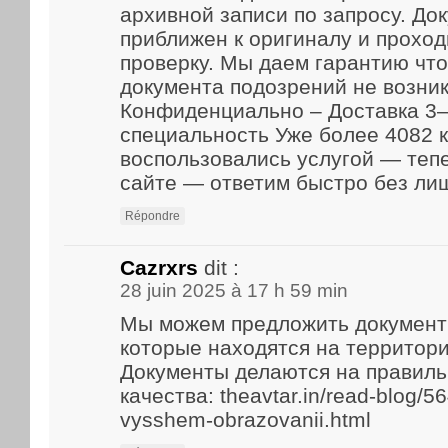
архивной записи по запросу. До
приближен к оригиналу и прохо
проверку. Мы даем гарантию что
документа подозрений не возник
Конфиденциально – Доставка 3–
специальность Уже более 4082 
воспользовались услугой — теп
сайте — ответим быстро без ли
Répondre
Cazrxrs
dit :
28 juin 2025 à 17 h 59 min
Мы можем предложить документ
которые находятся на территори
Документы делаются на правиль
качества: theavtar.in/read-blog/5
vysshem-obrazovanii.html