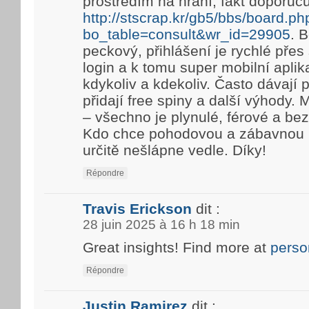
prostředím na hraní, fakt doporuč
http://stscrap.kr/gb5/bbs/board.ph
bo_table=consult&wr_id=29905
. 
peckový, přihlášení je rychlé pře
login a k tomu super mobilní aplik
kdykoliv a kdekoliv. Často dávají
přidají free spiny a další výhody. 
– všechno je plynulé, férové a be
Kdo chce pohodovou a zábavnou h
určitě nešlápne vedle. Díky!
Répondre
Travis Erickson
dit :
28 juin 2025 à 16 h 18 min
Great insights! Find more at
perso
Répondre
Justin Ramirez
dit :