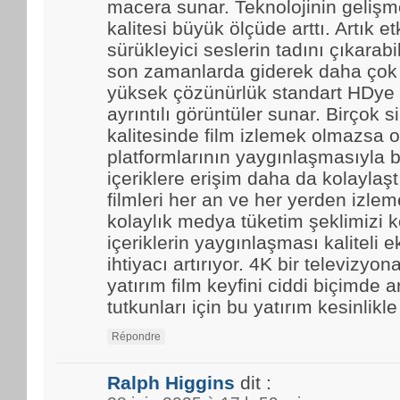
macera sunar. Teknolojinin gelişmes
kalitesi büyük ölçüde arttı. Artık et
sürükleyici seslerin tadını çıkarabi
son zamanlarda giderek daha çok t
yüksek çözünürlük standart HDye 
ayrıntılı görüntüler sunar. Birçok 
kalitesinde film izlemek olmazsa o
platformlarının yaygınlaşmasıyla b
içeriklere erişim daha da kolaylaştı.
filmleri her an ve her yerden izle
kolaylık medya tüketim şeklimizi k
içeriklerin yaygınlaşması kaliteli 
ihtiyacı artırıyor. 4K bir televizyo
yatırım film keyfini ciddi biçimde ar
tutkunları için bu yatırım kesinlikl
Répondre
Ralph Higgins
dit :