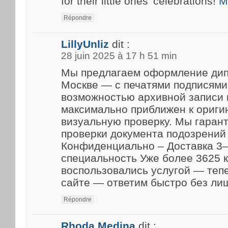
for their little ones’ celebrations!
M
Répondre
LillyUnliz
dit :
28 juin 2025 à 17 h 51 min
Мы предлагаем оформление дип
Москве — с печатями подписями
возможностью архивной записи 
максимально приближен к ориги
визуальную проверку. Мы гарант
проверки документа подозрений 
Конфиденциально – Доставка 3–
специальность Уже более 3625 
воспользовались услугой — теп
сайте — ответим быстро без ли
Répondre
Rhoda Medina
dit :