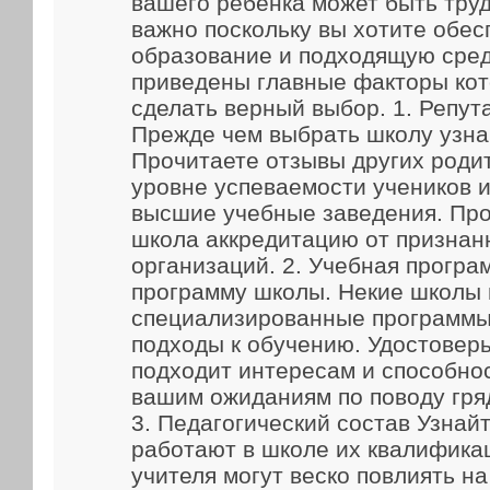
вашего ребенка может быть труд
важно поскольку вы хотите обес
образование и подходящую сред
приведены главные факторы кот
сделать верный выбор. 1. Репут
Прежде чем выбрать школу узна
Прочитаете отзывы других родит
уровне успеваемости учеников и
высшие учебные заведения. Про
школа аккредитацию от признан
организаций. 2. Учебная прогр
программу школы. Некие школы
специализированные программы
подходы к обучению. Удостоверь
подходит интересам и способно
вашим ожиданиям по поводу гря
3. Педагогический состав Узнайт
работают в школе их квалифика
учителя могут веско повлиять н