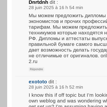
Dnrtdnh
dit :
28 juin 2025 à 16 h 54 min
Мы можем предложить дипломы 
экономистов и прочих професси
тарифам. Мы можем предложить
техникумов которые находятся 
РФ. Дипломы и аттестаты выпус
правильной бумаге самого высше
дает возможность делать госуд
не отличимые от оригиналов. ori
2.ru
Répondre
exototo
dit :
28 juin 2025 à 16 h 52 min
I know this if off topic but I’m look
own weblog and was wondering what
get set up? I’m assuming having a