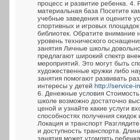
процесс и развитие ребенка. 4.
материальная база Посетите ка
учебные заведения и оцените у
спортивных и игровых площадок
библиотек. Обратите внимание 
уровень технического оснащени
занятия Личные школы довольно
предлагают широкий спектр вне
мероприятий. Это могут быть сп
художественные кружки либо на
занятия помогают развивать ра
интересы у детей
http://service-
6. Денежные условия Стоимость
школе возможно достаточно выс
ценой и узнайте какие услуги вх
способностях получения скидок 
Локация и транспорт Разглядит
и доступность транспорта. Длин
занятия может утомлять ребенка