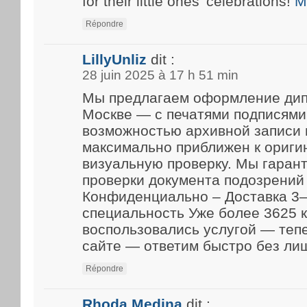
for their little ones’ celebrations!
M
Répondre
LillyUnliz
dit :
28 juin 2025 à 17 h 51 min
Мы предлагаем оформление дип
Москве — с печатями подписями
возможностью архивной записи 
максимально приближен к ориги
визуальную проверку. Мы гарант
проверки документа подозрений 
Конфиденциально – Доставка 3–
специальность Уже более 3625 
воспользовались услугой — теп
сайте — ответим быстро без ли
Répondre
Rhoda Medina
dit :