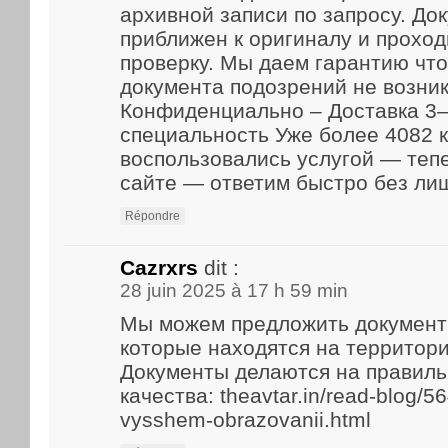
архивной записи по запросу. До
приближен к оригиналу и прохо
проверку. Мы даем гарантию что
документа подозрений не возник
Конфиденциально – Доставка 3–
специальность Уже более 4082 
воспользовались услугой — теп
сайте — ответим быстро без ли
Répondre
Cazrxrs
dit :
28 juin 2025 à 17 h 59 min
Мы можем предложить документ
которые находятся на территори
Документы делаются на правиль
качества: theavtar.in/read-blog/5
vysshem-obrazovanii.html