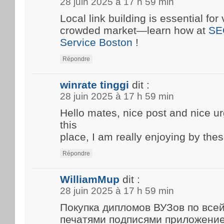
28 juin 2025 à 17 h 59 min
Local link building is essential for 
crowded market—learn how at
SE
Service Boston
!
Répondre
winrate tinggi
dit :
28 juin 2025 à 17 h 59 min
Hello mates, nice post and nice 
this
place, I am really enjoying by thes
Répondre
WilliamMup
dit :
28 juin 2025 à 17 h 59 min
Покупка дипломов ВУЗов по все
печатями подписями приложени