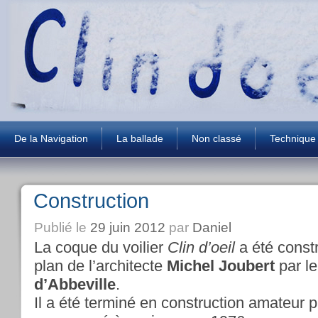
De la Navigation
La ballade
Non classé
Technique
Construction
Publié le
29 juin 2012
par
Daniel
La coque du voilier
Clin d’oeil
a été const
plan de l’architecte
Michel Joubert
par le
d’Abbeville
.
Il a été terminé en construction amateur p