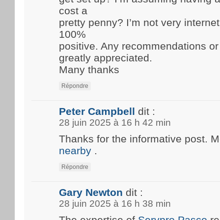
cost a
pretty penny? I’m not very internet
100%
positive. Any recommendations or
greatly appreciated.
Many thanks
Répondre
Peter Campbell
dit :
28 juin 2025 à 16 h 42 min
Thanks for the informative post. 
nearby
.
Répondre
Gary Newton
dit :
28 juin 2025 à 16 h 38 min
The expertise of
Servpro Pasco
re