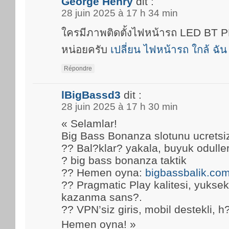
George Henry
dit :
28 juin 2025 à 17 h 34 min
ใครมีภาพติดตั้งไฟหน้ารถ LED BT
หน่อยครับ
เปลี่ยน ไฟหน้ารถ ใกล้ ฉัน
Répondre
lBigBassd3
dit :
28 juin 2025 à 17 h 30 min
« Selamlar!
Big Bass Bonanza slotunu ucretsi
?? Bal?klar? yakala, buyuk oduller
? big bass bonanza taktik
?? Hemen oyna:
bigbassbalik.co
?? Pragmatic Play kalitesi, yuks
kazanma sans?.
?? VPN’siz giris, mobil destekli, h
Hemen oyna! »