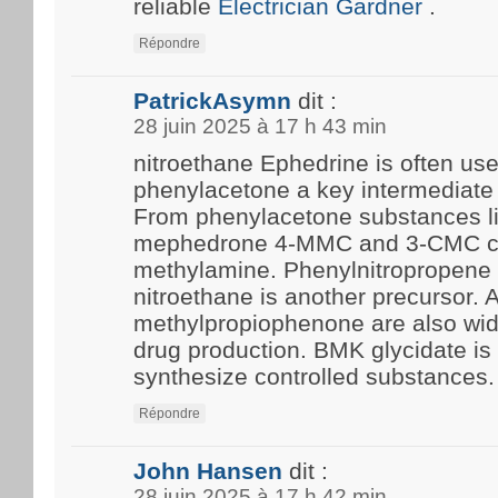
reliable
Electrician Gardner
.
Répondre
PatrickAsymn
dit :
28 juin 2025 à 17 h 43 min
nitroethane Ephedrine is often us
phenylacetone a key intermediate 
From phenylacetone substances l
mephedrone 4-MMC and 3-CMC c
methylamine. Phenylnitropropene 
nitroethane is another precursor.
methylpropiophenone are also wide
drug production. BMK glycidate i
synthesize controlled substances.
Répondre
John Hansen
dit :
28 juin 2025 à 17 h 42 min