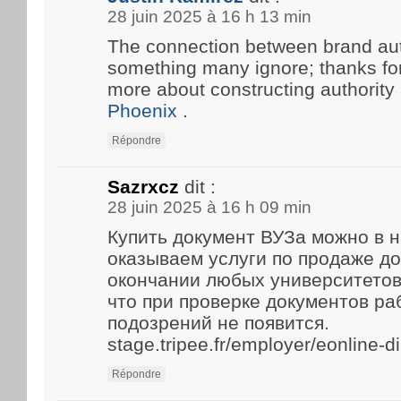
28 juin 2025 à 16 h 13 min
The connection between brand aut
something many ignore; thanks for 
more about constructing authority
Phoenix
.
Répondre
Sazrxcz
dit :
28 juin 2025 à 16 h 09 min
Купить документ ВУЗа можно в 
оказываем услуги по продаже д
окончании любых университетов
что при проверке документов р
подозрений не появится.
stage.tripee.fr/employer/eonline-
Répondre