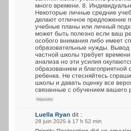
много времени. 8. Индивидуаль
Некоторые личные средние уче
делают отличное предложение 
учебные планы или личный подх
может быть полезно если ваш р
особого внимания либо имеет с
образовательные нужды. Вывод
частной школы требует времени
анализа но эти усилия окупают
образованием и благоприятной 
ребенка. Не стесняйтесь спраш
школы и давать оценку все веро
связанные с обучением вашего 
Répondre
Luella Ryan
dit :
28 juin 2025 à 17 h 52 min
Priority Restoration did an amazin