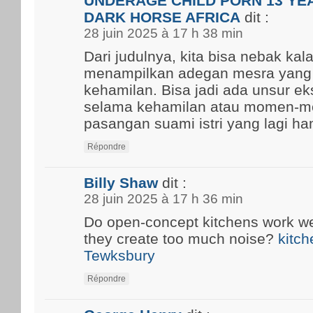
UNDERAGE CHILD PORN 13 YEA
DARK HORSE AFRICA
dit :
28 juin 2025 à 17 h 38 min
Dari judulnya, kita bisa nebak kal
menampilkan adegan mesra yang
kehamilan. Bisa jadi ada unsur ek
selama kehamilan atau momen-m
pasangan suami istri yang lagi ham
Répondre
Billy Shaw
dit :
28 juin 2025 à 17 h 36 min
Do open-concept kitchens work well
they create too much noise?
kitch
Tewksbury
Répondre