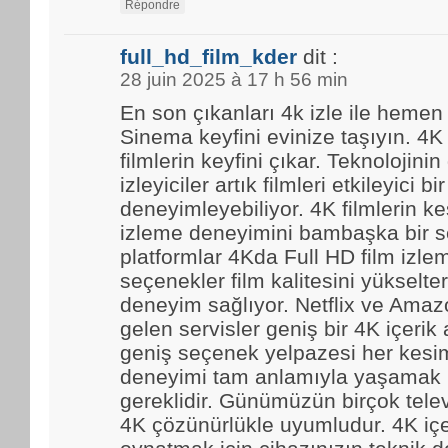
Répondre
full_hd_film_kder
dit :
28 juin 2025 à 17 h 56 min
En son çıkanları 4k izle ile hemen
Sinema keyfini evinize taşıyın. 4K
filmlerin keyfini çıkar. Teknolojinin
izleyiciler artık filmleri etkileyici bir
deneyimleyebiliyor. 4K filmlerin kes
izleme deneyimini bambaşka bir se
platformlar 4Kda Full HD film izl
seçenekler film kalitesini yükselter
deneyim sağlıyor. Netflix ve Amaz
gelen servisler geniş bir 4K içerik
geniş seçenek yelpazesi her kesim
deneyimi tam anlamıyla yaşamak i
gereklidir. Günümüzün birçok tele
4K çözünürlükle uyumludur. 4K içe