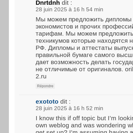
Dnrtdnh
dit :
28 juin 2025 à 16 h 54 min
Мы можем предложить дипломы 
экономистов и прочих професси
тарифам. Мы можем предложить
техникумов которые находятся 
РФ. Дипломы и аттестаты выпус
правильной бумаге самого высше
дает возможность делать госуд
не отличимые от оригиналов. ori
2.ru
Répondre
exototo
dit :
28 juin 2025 à 16 h 52 min
I know this if off topic but I’m look
own weblog and was wondering what
get set up? I’m assuming having a