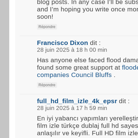
blog posts. In any case I’ll be sub
and I’m hoping you write once mo
soon!
Répondre
Francisco Dixon
dit :
28 juin 2025 à 18 h 00 min
Has anyone else faced flood damag
found some great support at
floo
companies Council Bluffs
.
Répondre
full_hd_film_izle_4k_epsr
dit :
28 juin 2025 à 17 h 59 min
En iyi yabancı yapımları yerelleşti
film izle türkçe dublaj full hd saye
anlaşılır ve keyifli. Full HD film i