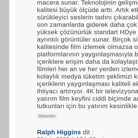
macera sunar. Teknolojinin gelişmes
kalitesi büyük ölçüde arttı. Artık et
sürükleyici seslerin tadını çıkarabi
son zamanlarda giderek daha çok t
yüksek çözünürlük standart HDye 
ayrıntılı görüntüler sunar. Birçok 
kalitesinde film izlemek olmazsa o
platformlarının yaygınlaşmasıyla b
içeriklere erişim daha da kolaylaştı.
filmleri her an ve her yerden izle
kolaylık medya tüketim şeklimizi k
içeriklerin yaygınlaşması kaliteli 
ihtiyacı artırıyor. 4K bir televizyo
yatırım film keyfini ciddi biçimde ar
tutkunları için bu yatırım kesinlikl
Répondre
Ralph Higgins
dit :