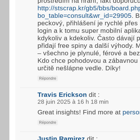
prostředím na hraní, fakt doporuč
http://stscrap.kr/gb5/bbs/board.ph
bo_table=consult&wr_id=29905
. 
peckový, přihlášení je rychlé pře
login a k tomu super mobilní aplik
kdykoliv a kdekoliv. Často dávají
přidají free spiny a další výhody. 
– všechno je plynulé, férové a be
Kdo chce pohodovou a zábavnou h
určitě nešlápne vedle. Díky!
Répondre
Travis Erickson
dit :
28 juin 2025 à 16 h 18 min
Great insights! Find more at
perso
Répondre
Justin Ramirez
dit :