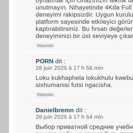
oynatmak için cihazınızın teknik d
unutmayın. Nihayetinde 4Kda Full
deneyimi rakipsizdir. Uygun kurulu
platform sayesinde etkileyici görün
kaptırabilirsiniz. Bu fırsatı değerle
deneyiminizi bir üst seviyeye çıkar
Répondre
PORN
dit :
28 juin 2025 à 17 h 56 min
Loku kukhaphela lokukhulu kwebun
sixhumanisi futsi ngacisha.
Répondre
Danielbremn
dit :
28 juin 2025 à 17 h 54 min
Выбор приватной средние учебн