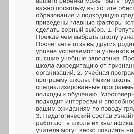
вашего ребенка может быть труд
важно поскольку вы хотите обес
образование и подходящую сред
приведены главные факторы кот
сделать верный выбор. 1. Репут
Прежде чем выбрать школу узна
Прочитаете отзывы других родит
уровне успеваемости учеников и
высшие учебные заведения. Про
школа аккредитацию от признан
организаций. 2. Учебная прогр
программу школы. Некие школы
специализированные программы
подходы к обучению. Удостоверь
подходит интересам и способно
вашим ожиданиям по поводу гря
3. Педагогический состав Узнайт
работают в школе их квалифика
учителя могут веско повлиять н