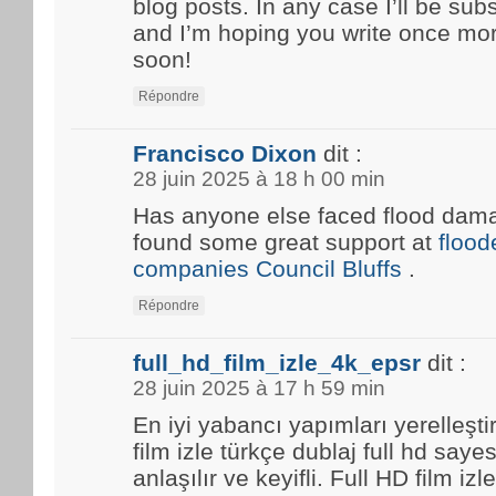
blog posts. In any case I’ll be sub
and I’m hoping you write once mo
soon!
Répondre
Francisco Dixon
dit :
28 juin 2025 à 18 h 00 min
Has anyone else faced flood damag
found some great support at
floo
companies Council Bluffs
.
Répondre
full_hd_film_izle_4k_epsr
dit :
28 juin 2025 à 17 h 59 min
En iyi yabancı yapımları yerelleşti
film izle türkçe dublaj full hd saye
anlaşılır ve keyifli. Full HD film i