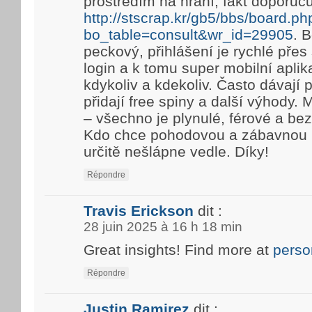
prostředím na hraní, fakt doporuč
http://stscrap.kr/gb5/bbs/board.ph
bo_table=consult&wr_id=29905
. 
peckový, přihlášení je rychlé pře
login a k tomu super mobilní aplik
kdykoliv a kdekoliv. Často dávají
přidají free spiny a další výhody. 
– všechno je plynulé, férové a be
Kdo chce pohodovou a zábavnou h
určitě nešlápne vedle. Díky!
Répondre
Travis Erickson
dit :
28 juin 2025 à 16 h 18 min
Great insights! Find more at
perso
Répondre
Justin Ramirez
dit :