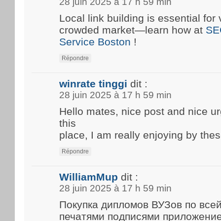
28 juin 2025 à 17 h 59 min
Local link building is essential for 
crowded market—learn how at
SE
Service Boston
!
Répondre
winrate tinggi
dit :
28 juin 2025 à 17 h 59 min
Hello mates, nice post and nice 
this
place, I am really enjoying by thes
Répondre
WilliamMup
dit :
28 juin 2025 à 17 h 59 min
Покупка дипломов ВУЗов по все
печатями подписями приложени