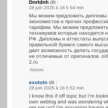
Dnrtdnh
dit :
28 juin 2025 à 16 h 54 min
Мы можем предложить дипломы 
экономистов и прочих професси
тарифам. Мы можем предложить
техникумов которые находятся 
РФ. Дипломы и аттестаты выпус
правильной бумаге самого высше
дает возможность делать госуд
не отличимые от оригиналов. ori
2.ru
Répondre
exototo
dit :
28 juin 2025 à 16 h 52 min
I know this if off topic but I’m look
own weblog and was wondering what
get set up? I’m assuming having a