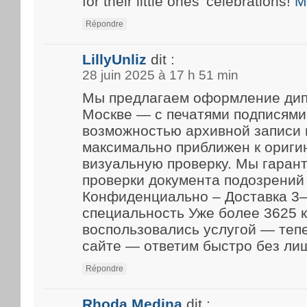
for their little ones’ celebrations!
M
Répondre
LillyUnliz
dit :
28 juin 2025 à 17 h 51 min
Мы предлагаем оформление дип
Москве — с печатями подписями
возможностью архивной записи 
максимально приближен к ориги
визуальную проверку. Мы гарант
проверки документа подозрений 
Конфиденциально – Доставка 3–
специальность Уже более 3625 
воспользовались услугой — теп
сайте — ответим быстро без ли
Répondre
Rhoda Medina
dit :