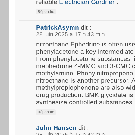
reliable
Electrician Gardner
.
Répondre
PatrickAsymn
dit :
28 juin 2025 à 17 h 43 min
nitroethane Ephedrine is often us
phenylacetone a key intermediate 
From phenylacetone substances l
mephedrone 4-MMC and 3-CMC c
methylamine. Phenylnitropropene 
nitroethane is another precursor.
methylpropiophenone are also wide
drug production. BMK glycidate i
synthesize controlled substances.
Répondre
John Hansen
dit :
28 juin 2025 à 17 h 42 min