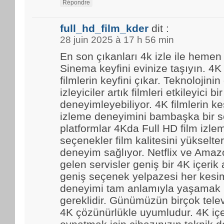
Répondre
full_hd_film_kder
dit :
28 juin 2025 à 17 h 56 min
En son çıkanları 4k izle ile hemen
Sinema keyfini evinize taşıyın. 4K
filmlerin keyfini çıkar. Teknolojinin
izleyiciler artık filmleri etkileyici bir
deneyimleyebiliyor. 4K filmlerin kes
izleme deneyimini bambaşka bir se
platformlar 4Kda Full HD film izl
seçenekler film kalitesini yükselter
deneyim sağlıyor. Netflix ve Amaz
gelen servisler geniş bir 4K içerik
geniş seçenek yelpazesi her kesim
deneyimi tam anlamıyla yaşamak i
gereklidir. Günümüzün birçok tele
4K çözünürlükle uyumludur. 4K içe