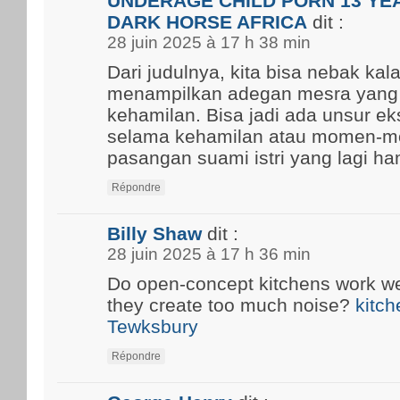
UNDERAGE CHILD PORN 13 YEA
DARK HORSE AFRICA
dit :
28 juin 2025 à 17 h 38 min
Dari judulnya, kita bisa nebak kal
menampilkan adegan mesra yang
kehamilan. Bisa jadi ada unsur ek
selama kehamilan atau momen-m
pasangan suami istri yang lagi ham
Répondre
Billy Shaw
dit :
28 juin 2025 à 17 h 36 min
Do open-concept kitchens work well
they create too much noise?
kitch
Tewksbury
Répondre