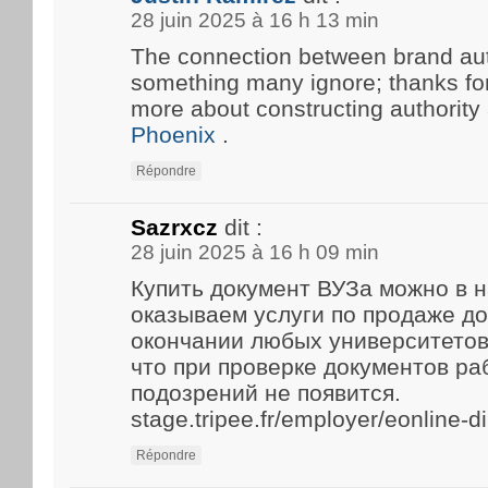
28 juin 2025 à 16 h 13 min
The connection between brand aut
something many ignore; thanks for 
more about constructing authority
Phoenix
.
Répondre
Sazrxcz
dit :
28 juin 2025 à 16 h 09 min
Купить документ ВУЗа можно в 
оказываем услуги по продаже д
окончании любых университетов
что при проверке документов р
подозрений не появится.
stage.tripee.fr/employer/eonline-
Répondre