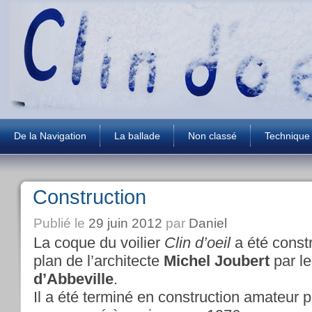
De la Navigation
La ballade
Non classé
Technique
Construction
Publié le
29 juin 2012
par
Daniel
La coque du voilier
Clin d’oeil
a été const
plan de l’architecte
Michel Joubert
par le
d’Abbeville
.
Il a été terminé en construction amateur p