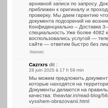
архивной записи по запросу. До
приближен к оригиналу и прохо
проверку. Мы даем гарантию что
документа подозрений не возник
Конфиденциально – Доставка 3–
специальность Уже более 4082 
воспользовались услугой — теп
сайте — ответим быстро без ли
Répondre
Cazrxrs
dit :
28 juin 2025 à 17 h 59 min
Мы можем предложить документ
которые находятся на территори
Документы делаются на правиль
качества: theavtar.in/read-blog/5
vysshem-obrazovanii.html