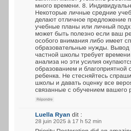
много времени. 8. Индивидуаль
Некоторые личные средние уче
делают отличное предложение 
учебные планы или личный подх
может быть полезно если ваш р
особого внимания либо имеет с
образовательные нужды. Вывод
частной школы требует времени
анализа но эти усилия окупают
образованием и благоприятной 
ребенка. Не стесняйтесь спраш
школы и давать оценку все веро
связанные с обучением вашего 
Répondre
Luella Ryan
dit :
28 juin 2025 à 17 h 52 min
Priority Restoration did an amazin