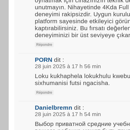
oynatmak için cihazınızın teknik d
unutmayın. Nihayetinde 4Kda Full
deneyimi rakipsizdir. Uygun kurulu
platform sayesinde etkileyici görün
kaptırabilirsiniz. Bu fırsatı değerle
deneyiminizi bir üst seviyeye çıkar
Répondre
PORN
dit :
28 juin 2025 à 17 h 56 min
Loku kukhaphela lokukhulu kwebun
sixhumanisi futsi ngacisha.
Répondre
Danielbremn
dit :
28 juin 2025 à 17 h 54 min
Выбор приватной средние учебн