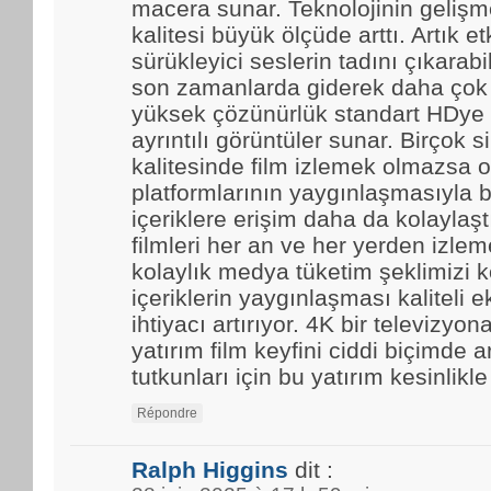
macera sunar. Teknolojinin gelişmes
kalitesi büyük ölçüde arttı. Artık et
sürükleyici seslerin tadını çıkarabi
son zamanlarda giderek daha çok t
yüksek çözünürlük standart HDye 
ayrıntılı görüntüler sunar. Birçok 
kalitesinde film izlemek olmazsa o
platformlarının yaygınlaşmasıyla b
içeriklere erişim daha da kolaylaştı.
filmleri her an ve her yerden izle
kolaylık medya tüketim şeklimizi k
içeriklerin yaygınlaşması kaliteli 
ihtiyacı artırıyor. 4K bir televizyo
yatırım film keyfini ciddi biçimde ar
tutkunları için bu yatırım kesinlikl
Répondre
Ralph Higgins
dit :