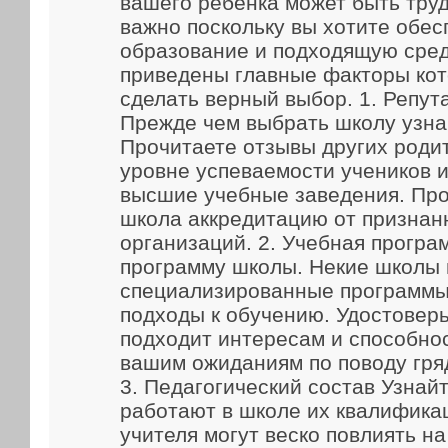
вашего ребенка может быть труд
важно поскольку вы хотите обес
образование и подходящую сред
приведены главные факторы кот
сделать верный выбор. 1. Репут
Прежде чем выбрать школу узна
Прочитаете отзывы других родит
уровне успеваемости учеников и
высшие учебные заведения. Про
школа аккредитацию от признан
организаций. 2. Учебная прогр
программу школы. Некие школы
специализированные программы
подходы к обучению. Удостоверь
подходит интересам и способно
вашим ожиданиям по поводу гря
3. Педагогический состав Узнайт
работают в школе их квалифика
учителя могут веско повлиять н