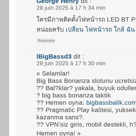
George Henry
dit :
28 juin 2025 à 17 h 34 min
ใครมีภาพติดตั้งไฟหน้ารถ LED BT
หน่อยครับ
เปลี่ยน ไฟหน้ารถ ใกล้ ฉัน
Répondre
lBigBassd3
dit :
28 juin 2025 à 17 h 30 min
« Selamlar!
Big Bass Bonanza slotunu ucretsi
?? Bal?klar? yakala, buyuk oduller
? big bass bonanza taktik
?? Hemen oyna:
bigbassbalik.co
?? Pragmatic Play kalitesi, yuks
kazanma sans?.
?? VPN’siz giris, mobil destekli, h
Hemen oyna! »