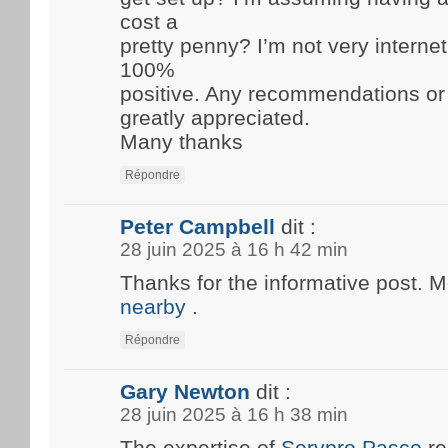
cost a
pretty penny? I’m not very internet
100%
positive. Any recommendations or
greatly appreciated.
Many thanks
Répondre
Peter Campbell
dit :
28 juin 2025 à 16 h 42 min
Thanks for the informative post. 
nearby
.
Répondre
Gary Newton
dit :
28 juin 2025 à 16 h 38 min
The expertise of
Servpro Pasco
re