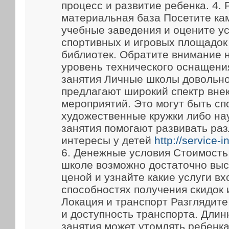
процесс и развитие ребенка. 4.
материальная база Посетите ка
учебные заведения и оцените у
спортивных и игровых площадок
библиотек. Обратите внимание 
уровень технического оснащени
занятия Личные школы довольно
предлагают широкий спектр вне
мероприятий. Это могут быть сп
художественные кружки либо на
занятия помогают развивать ра
интересы у детей
http://service-
6. Денежные условия Стоимость
школе возможно достаточно выс
ценой и узнайте какие услуги вх
способностях получения скидок 
Локация и транспорт Разглядит
и доступность транспорта. Длин
занятия может утомлять ребенка