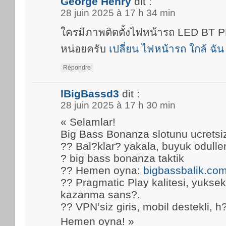
George Henry
dit :
28 juin 2025 à 17 h 34 min
ใครมีภาพติดตั้งไฟหน้ารถ LED BT
หน่อยครับ
เปลี่ยน ไฟหน้ารถ ใกล้ ฉัน
Répondre
lBigBassd3
dit :
28 juin 2025 à 17 h 30 min
« Selamlar!
Big Bass Bonanza slotunu ucretsi
?? Bal?klar? yakala, buyuk oduller
? big bass bonanza taktik
?? Hemen oyna:
bigbassbalik.co
?? Pragmatic Play kalitesi, yuks
kazanma sans?.
?? VPN’siz giris, mobil destekli, h
Hemen oyna! »