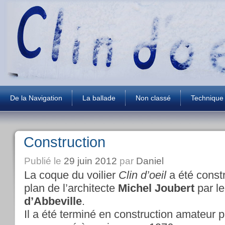
De la Navigation
La ballade
Non classé
Technique
Construction
Publié le
29 juin 2012
par
Daniel
La coque du voilier
Clin d’oeil
a été const
plan de l’architecte
Michel Joubert
par le
d’Abbeville
.
Il a été terminé en construction amateur p