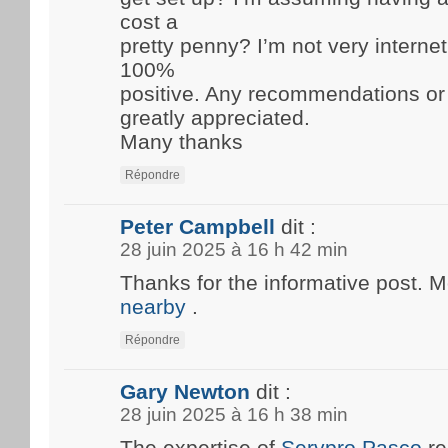
cost a
pretty penny? I’m not very internet
100%
positive. Any recommendations or
greatly appreciated.
Many thanks
Répondre
Peter Campbell
dit :
28 juin 2025 à 16 h 42 min
Thanks for the informative post. 
nearby
.
Répondre
Gary Newton
dit :
28 juin 2025 à 16 h 38 min
The expertise of
Servpro Pasco
re