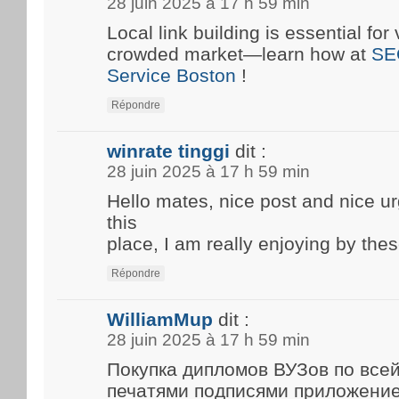
28 juin 2025 à 17 h 59 min
Local link building is essential for 
crowded market—learn how at
SE
Service Boston
!
Répondre
winrate tinggi
dit :
28 juin 2025 à 17 h 59 min
Hello mates, nice post and nice 
this
place, I am really enjoying by thes
Répondre
WilliamMup
dit :
28 juin 2025 à 17 h 59 min
Покупка дипломов ВУЗов по все
печатями подписями приложени