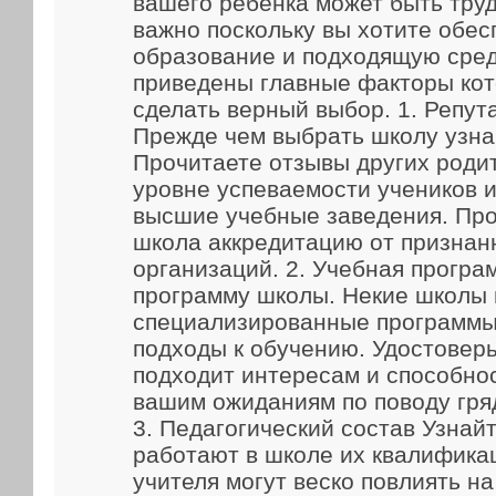
вашего ребенка может быть труд
важно поскольку вы хотите обес
образование и подходящую сред
приведены главные факторы кот
сделать верный выбор. 1. Репут
Прежде чем выбрать школу узна
Прочитаете отзывы других родит
уровне успеваемости учеников и
высшие учебные заведения. Про
школа аккредитацию от признан
организаций. 2. Учебная прогр
программу школы. Некие школы
специализированные программы
подходы к обучению. Удостоверь
подходит интересам и способно
вашим ожиданиям по поводу гря
3. Педагогический состав Узнайт
работают в школе их квалифика
учителя могут веско повлиять н