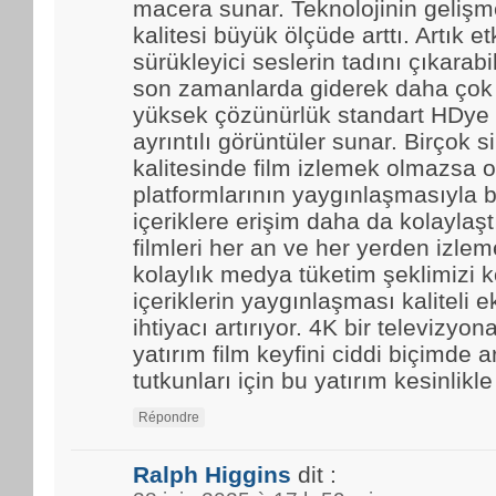
macera sunar. Teknolojinin gelişmes
kalitesi büyük ölçüde arttı. Artık et
sürükleyici seslerin tadını çıkarabi
son zamanlarda giderek daha çok t
yüksek çözünürlük standart HDye 
ayrıntılı görüntüler sunar. Birçok 
kalitesinde film izlemek olmazsa o
platformlarının yaygınlaşmasıyla b
içeriklere erişim daha da kolaylaştı.
filmleri her an ve her yerden izle
kolaylık medya tüketim şeklimizi k
içeriklerin yaygınlaşması kaliteli 
ihtiyacı artırıyor. 4K bir televizyo
yatırım film keyfini ciddi biçimde ar
tutkunları için bu yatırım kesinlikl
Répondre
Ralph Higgins
dit :