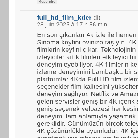
Répondre
full_hd_film_kder
dit :
28 juin 2025 à 17 h 56 min
En son çıkanları 4k izle ile hemen
Sinema keyfini evinize taşıyın. 4K
filmlerin keyfini çıkar. Teknolojinin
izleyiciler artık filmleri etkileyici bir
deneyimleyebiliyor. 4K filmlerin kes
izleme deneyimini bambaşka bir se
platformlar 4Kda Full HD film izl
seçenekler film kalitesini yükselter
deneyim sağlıyor. Netflix ve Amaz
gelen servisler geniş bir 4K içerik
geniş seçenek yelpazesi her kesim
deneyimi tam anlamıyla yaşamak i
gereklidir. Günümüzün birçok tele
4K çözünürlükle uyumludur. 4K içe