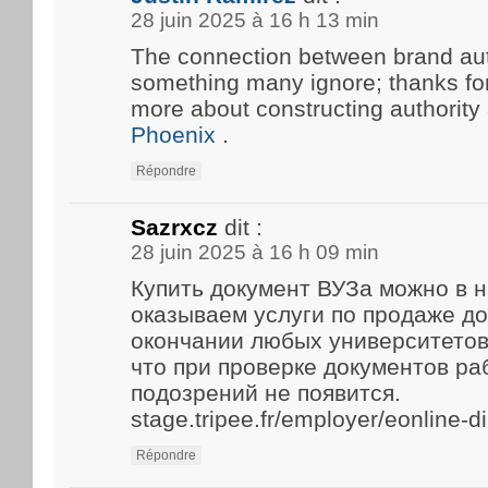
28 juin 2025 à 16 h 13 min
The connection between brand aut
something many ignore; thanks for 
more about constructing authority
Phoenix
.
Répondre
Sazrxcz
dit :
28 juin 2025 à 16 h 09 min
Купить документ ВУЗа можно в 
оказываем услуги по продаже д
окончании любых университетов
что при проверке документов р
подозрений не появится.
stage.tripee.fr/employer/eonline-
Répondre