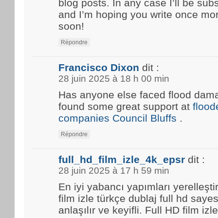
blog posts. In any case I’ll be sub
and I’m hoping you write once mo
soon!
Répondre
Francisco Dixon
dit :
28 juin 2025 à 18 h 00 min
Has anyone else faced flood damag
found some great support at
floo
companies Council Bluffs
.
Répondre
full_hd_film_izle_4k_epsr
dit :
28 juin 2025 à 17 h 59 min
En iyi yabancı yapımları yerelleşti
film izle türkçe dublaj full hd saye
anlaşılır ve keyifli. Full HD film i