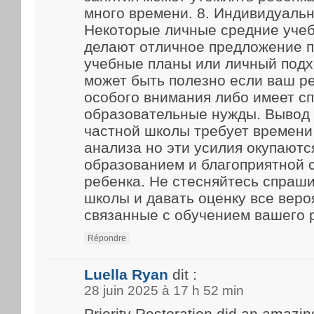
много времени. 8. Индивидуаль
Некоторые личные средние уче
делают отличное предложение 
учебные планы или личный подх
может быть полезно если ваш р
особого внимания либо имеет с
образовательные нужды. Вывод
частной школы требует времени
анализа но эти усилия окупают
образованием и благоприятной 
ребенка. Не стесняйтесь спраш
школы и давать оценку все веро
связанные с обучением вашего 
Répondre
Luella Ryan
dit :
28 juin 2025 à 17 h 52 min
Priority Restoration did an amazin