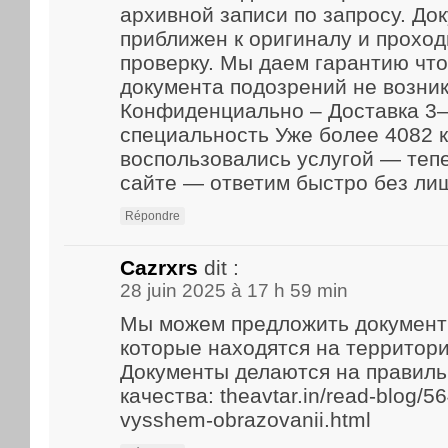
архивной записи по запросу. До
приближен к оригиналу и прохо
проверку. Мы даем гарантию что
документа подозрений не возник
Конфиденциально – Доставка 3–
специальность Уже более 4082 
воспользовались услугой — теп
сайте — ответим быстро без ли
Répondre
Cazrxrs
dit :
28 juin 2025 à 17 h 59 min
Мы можем предложить документ
которые находятся на территори
Документы делаются на правиль
качества: theavtar.in/read-blog/5
vysshem-obrazovanii.html