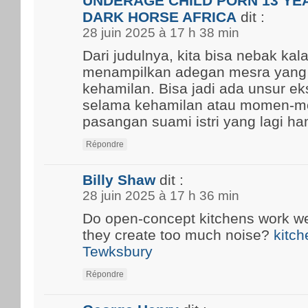
UNDERAGE CHILD PORN 13 YEA
DARK HORSE AFRICA
dit :
28 juin 2025 à 17 h 38 min
Dari judulnya, kita bisa nebak kal
menampilkan adegan mesra yang
kehamilan. Bisa jadi ada unsur ek
selama kehamilan atau momen-m
pasangan suami istri yang lagi ham
Répondre
Billy Shaw
dit :
28 juin 2025 à 17 h 36 min
Do open-concept kitchens work well
they create too much noise?
kitch
Tewksbury
Répondre