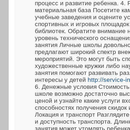
процесс и развитие ребенка. 4.
материальная база Посетите ка
учебные заведения и оцените у
спортивных и игровых площадок
библиотек. Обратите внимание 
уровень технического оснащени
занятия Личные школы довольно
предлагают широкий спектр вне
мероприятий. Это могут быть сп
художественные кружки либо на
занятия помогают развивать ра
интересы у детей
http://service-
6. Денежные условия Стоимость
школе возможно достаточно выс
ценой и узнайте какие услуги вх
способностях получения скидок 
Локация и транспорт Разглядит
и доступность транспорта. Длин
занятия может утомлять ребенка