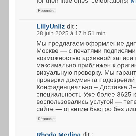
for their little ones’ celebrations!
M
Répondre
LillyUnliz
dit :
28 juin 2025 à 17 h 51 min
Мы предлагаем оформление дип
Москве — с печатями подписями
возможностью архивной записи 
максимально приближен к ориги
визуальную проверку. Мы гарант
проверки документа подозрений 
Конфиденциально – Доставка 3–
специальность Уже более 3625 
воспользовались услугой — теп
сайте — ответим быстро без ли
Répondre
Rhoda Medina
dit :