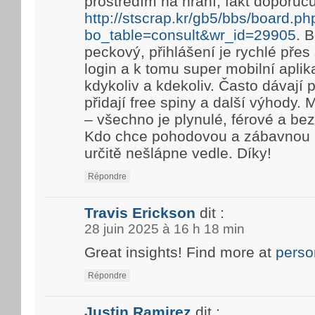
prostředím na hraní, fakt doporuč
http://stscrap.kr/gb5/bbs/board.ph
bo_table=consult&wr_id=29905
. 
peckový, přihlášení je rychlé pře
login a k tomu super mobilní aplik
kdykoliv a kdekoliv. Často dávají
přidají free spiny a další výhody. 
– všechno je plynulé, férové a be
Kdo chce pohodovou a zábavnou h
určitě nešlápne vedle. Díky!
Répondre
Travis Erickson
dit :
28 juin 2025 à 16 h 18 min
Great insights! Find more at
perso
Répondre
Justin Ramirez
dit :