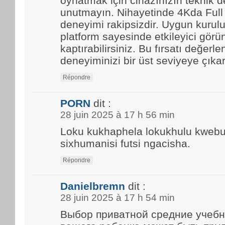
oynatmak için cihazınızın teknik d
unutmayın. Nihayetinde 4Kda Full
deneyimi rakipsizdir. Uygun kurulu
platform sayesinde etkileyici görün
kaptırabilirsiniz. Bu fırsatı değerle
deneyiminizi bir üst seviyeye çıkar
Répondre
PORN
dit :
28 juin 2025 à 17 h 56 min
Loku kukhaphela lokukhulu kwebun
sixhumanisi futsi ngacisha.
Répondre
Danielbremn
dit :
28 juin 2025 à 17 h 54 min
Выбор приватной средние учебн