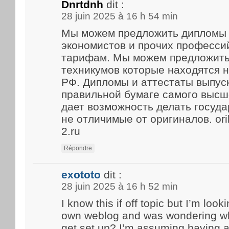
Dnrtdnh
dit :
28 juin 2025 à 16 h 54 min
Мы можем предложить дипломы 
экономистов и прочих професси
тарифам. Мы можем предложить
техникумов которые находятся 
РФ. Дипломы и аттестаты выпус
правильной бумаге самого высше
дает возможность делать госуд
не отличимые от оригиналов. ori
2.ru
Répondre
exototo
dit :
28 juin 2025 à 16 h 52 min
I know this if off topic but I’m look
own weblog and was wondering what
get set up? I’m assuming having a