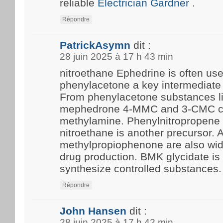
reliable
Electrician Gardner
.
Répondre
PatrickAsymn
dit :
28 juin 2025 à 17 h 43 min
nitroethane Ephedrine is often us
phenylacetone a key intermediate 
From phenylacetone substances l
mephedrone 4-MMC and 3-CMC c
methylamine. Phenylnitropropene 
nitroethane is another precursor.
methylpropiophenone are also wide
drug production. BMK glycidate i
synthesize controlled substances.
Répondre
John Hansen
dit :
28 juin 2025 à 17 h 42 min