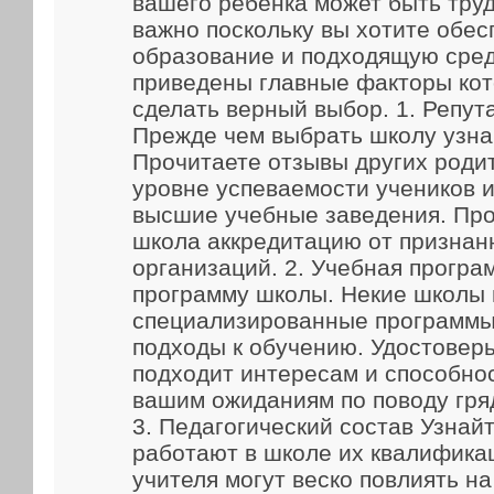
вашего ребенка может быть труд
важно поскольку вы хотите обес
образование и подходящую сред
приведены главные факторы кот
сделать верный выбор. 1. Репут
Прежде чем выбрать школу узна
Прочитаете отзывы других родит
уровне успеваемости учеников и
высшие учебные заведения. Про
школа аккредитацию от признан
организаций. 2. Учебная прогр
программу школы. Некие школы
специализированные программы
подходы к обучению. Удостоверь
подходит интересам и способно
вашим ожиданиям по поводу гря
3. Педагогический состав Узнайт
работают в школе их квалифика
учителя могут веско повлиять н