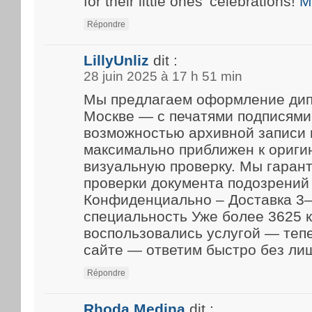
for their little ones’ celebrations!
M
Répondre
LillyUnliz
dit :
28 juin 2025 à 17 h 51 min
Мы предлагаем оформление дип
Москве — с печатями подписями
возможностью архивной записи 
максимально приближен к ориги
визуальную проверку. Мы гарант
проверки документа подозрений 
Конфиденциально – Доставка 3–
специальность Уже более 3625 
воспользовались услугой — теп
сайте — ответим быстро без ли
Répondre
Rhoda Medina
dit :