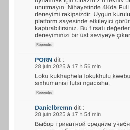
oynatmak için cihazınızın teknik d
unutmayın. Nihayetinde 4Kda Full
deneyimi rakipsizdir. Uygun kurulu
platform sayesinde etkileyici görün
kaptırabilirsiniz. Bu fırsatı değerle
deneyiminizi bir üst seviyeye çıkar
Répondre
PORN
dit :
28 juin 2025 à 17 h 56 min
Loku kukhaphela lokukhulu kwebun
sixhumanisi futsi ngacisha.
Répondre
Danielbremn
dit :
28 juin 2025 à 17 h 54 min
Выбор приватной средние учебн