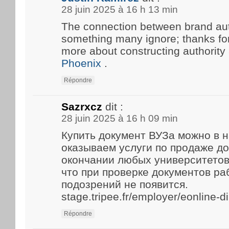
28 juin 2025 à 16 h 13 min
The connection between brand aut
something many ignore; thanks for 
more about constructing authority
Phoenix
.
Répondre
Sazrxcz
dit :
28 juin 2025 à 16 h 09 min
Купить документ ВУЗа можно в 
оказываем услуги по продаже д
окончании любых университетов
что при проверке документов р
подозрений не появится.
stage.tripee.fr/employer/eonline-
Répondre