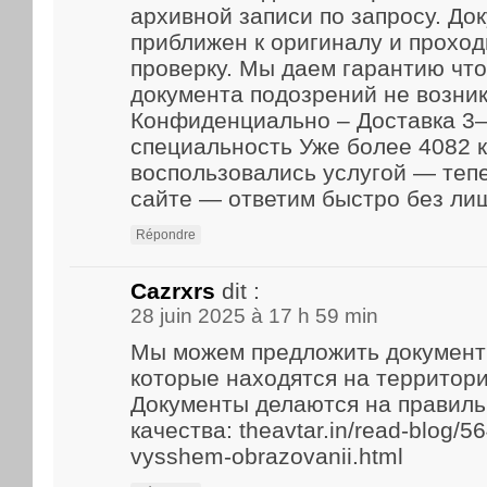
архивной записи по запросу. До
приближен к оригиналу и прохо
проверку. Мы даем гарантию что
документа подозрений не возник
Конфиденциально – Доставка 3–
специальность Уже более 4082 
воспользовались услугой — теп
сайте — ответим быстро без ли
Répondre
Cazrxrs
dit :
28 juin 2025 à 17 h 59 min
Мы можем предложить документ
которые находятся на территори
Документы делаются на правиль
качества: theavtar.in/read-blog/5
vysshem-obrazovanii.html