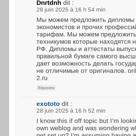
Dnrtdnh
dit :
28 juin 2025 à 16 h 54 min
Мы можем предложить дипломы 
экономистов и прочих професси
тарифам. Мы можем предложить
техникумов которые находятся 
РФ. Дипломы и аттестаты выпус
правильной бумаге самого высше
дает возможность делать госуд
не отличимые от оригиналов. ori
2.ru
Répondre
exototo
dit :
28 juin 2025 à 16 h 52 min
I know this if off topic but I’m look
own weblog and was wondering what
get set up? I’m assuming having a