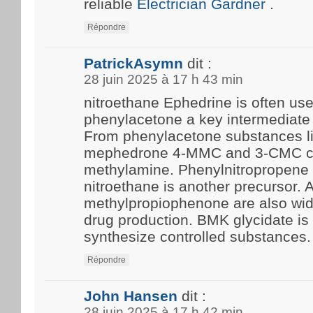
reliable
Electrician Gardner
.
Répondre
PatrickAsymn
dit :
28 juin 2025 à 17 h 43 min
nitroethane Ephedrine is often us
phenylacetone a key intermediate 
From phenylacetone substances l
mephedrone 4-MMC and 3-CMC c
methylamine. Phenylnitropropene 
nitroethane is another precursor.
methylpropiophenone are also wide
drug production. BMK glycidate i
synthesize controlled substances.
Répondre
John Hansen
dit :
28 juin 2025 à 17 h 42 min