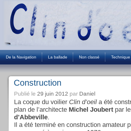
De la Navigation
La ballade
Non classé
Technique
Construction
Publié le
29 juin 2012
par
Daniel
La coque du voilier
Clin d’oeil
a été const
plan de l’architecte
Michel Joubert
par le
d’Abbeville
.
Il a été terminé en construction amateur p