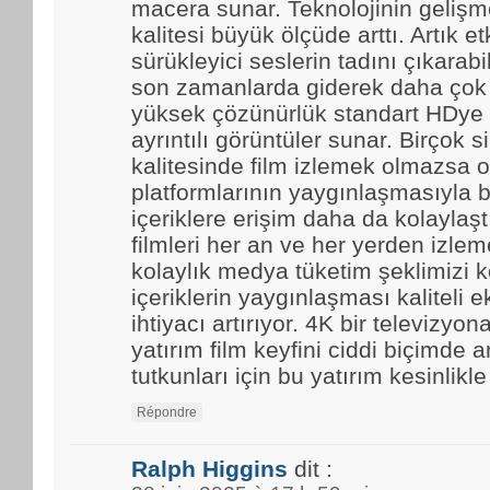
macera sunar. Teknolojinin gelişmes
kalitesi büyük ölçüde arttı. Artık et
sürükleyici seslerin tadını çıkarabi
son zamanlarda giderek daha çok t
yüksek çözünürlük standart HDye 
ayrıntılı görüntüler sunar. Birçok 
kalitesinde film izlemek olmazsa o
platformlarının yaygınlaşmasıyla b
içeriklere erişim daha da kolaylaştı.
filmleri her an ve her yerden izle
kolaylık medya tüketim şeklimizi k
içeriklerin yaygınlaşması kaliteli 
ihtiyacı artırıyor. 4K bir televizyo
yatırım film keyfini ciddi biçimde ar
tutkunları için bu yatırım kesinlikl
Répondre
Ralph Higgins
dit :