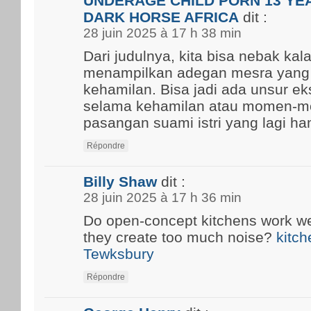
UNDERAGE CHILD PORN 13 YEA
DARK HORSE AFRICA
dit :
28 juin 2025 à 17 h 38 min
Dari judulnya, kita bisa nebak kal
menampilkan adegan mesra yang
kehamilan. Bisa jadi ada unsur ek
selama kehamilan atau momen-m
pasangan suami istri yang lagi ham
Répondre
Billy Shaw
dit :
28 juin 2025 à 17 h 36 min
Do open-concept kitchens work well
they create too much noise?
kitch
Tewksbury
Répondre