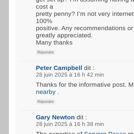
cost a
pretty penny? I’m not very internet
100%
positive. Any recommendations or
greatly appreciated.
Many thanks
Répondre
Peter Campbell
dit :
28 juin 2025 à 16 h 42 min
Thanks for the informative post. 
nearby
.
Répondre
Gary Newton
dit :
28 juin 2025 à 16 h 38 min
The expertise of
Servpro Pasco
re