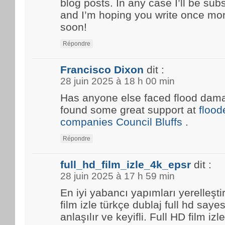
blog posts. In any case I’ll be sub
and I’m hoping you write once mo
soon!
Répondre
Francisco Dixon
dit :
28 juin 2025 à 18 h 00 min
Has anyone else faced flood damag
found some great support at
floo
companies Council Bluffs
.
Répondre
full_hd_film_izle_4k_epsr
dit :
28 juin 2025 à 17 h 59 min
En iyi yabancı yapımları yerelleşti
film izle türkçe dublaj full hd saye
anlaşılır ve keyifli. Full HD film i