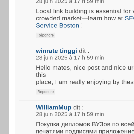
28 juin 2025 à 17 h 59 min
Local link building is essential for 
crowded market—learn how at
SE
Service Boston
!
Répondre
winrate tinggi
dit :
28 juin 2025 à 17 h 59 min
Hello mates, nice post and nice 
this
place, I am really enjoying by thes
Répondre
WilliamMup
dit :
28 juin 2025 à 17 h 59 min
Покупка дипломов ВУЗов по все
печатями подписями приложени