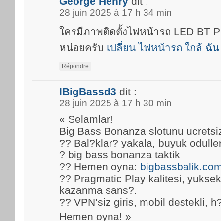
George Henry
dit :
28 juin 2025 à 17 h 34 min
ใครมีภาพติดตั้งไฟหน้ารถ LED BT
หน่อยครับ
เปลี่ยน ไฟหน้ารถ ใกล้ ฉัน
Répondre
lBigBassd3
dit :
28 juin 2025 à 17 h 30 min
« Selamlar!
Big Bass Bonanza slotunu ucretsi
?? Bal?klar? yakala, buyuk oduller
? big bass bonanza taktik
?? Hemen oyna:
bigbassbalik.co
?? Pragmatic Play kalitesi, yuks
kazanma sans?.
?? VPN’siz giris, mobil destekli, h
Hemen oyna! »