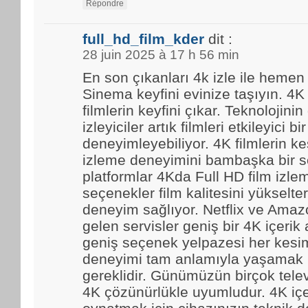
Répondre
full_hd_film_kder
dit :
28 juin 2025 à 17 h 56 min
En son çıkanları 4k izle ile hemen
Sinema keyfini evinize taşıyın. 4K
filmlerin keyfini çıkar. Teknolojinin
izleyiciler artık filmleri etkileyici bir
deneyimleyebiliyor. 4K filmlerin kes
izleme deneyimini bambaşka bir se
platformlar 4Kda Full HD film izl
seçenekler film kalitesini yükselter
deneyim sağlıyor. Netflix ve Amaz
gelen servisler geniş bir 4K içerik
geniş seçenek yelpazesi her kesim
deneyimi tam anlamıyla yaşamak i
gereklidir. Günümüzün birçok tele
4K çözünürlükle uyumludur. 4K içe