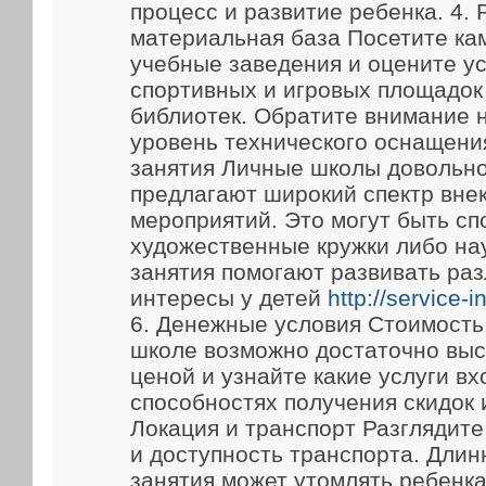
процесс и развитие ребенка. 4.
материальная база Посетите ка
учебные заведения и оцените у
спортивных и игровых площадок
библиотек. Обратите внимание 
уровень технического оснащени
занятия Личные школы довольно
предлагают широкий спектр вне
мероприятий. Это могут быть сп
художественные кружки либо на
занятия помогают развивать ра
интересы у детей
http://service-
6. Денежные условия Стоимость
школе возможно достаточно выс
ценой и узнайте какие услуги вх
способностях получения скидок 
Локация и транспорт Разглядит
и доступность транспорта. Длин
занятия может утомлять ребенка