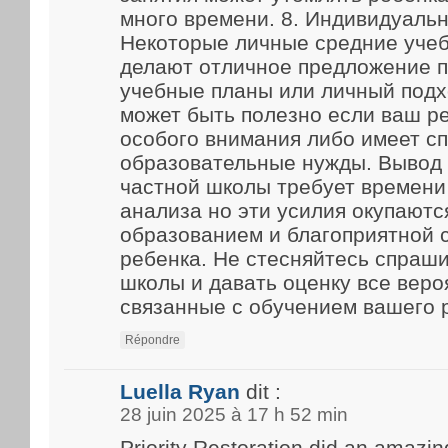
много времени. 8. Индивидуаль
Некоторые личные средние уче
делают отличное предложение 
учебные планы или личный подх
может быть полезно если ваш р
особого внимания либо имеет с
образовательные нужды. Вывод
частной школы требует времени
анализа но эти усилия окупают
образованием и благоприятной 
ребенка. Не стесняйтесь спраш
школы и давать оценку все веро
связанные с обучением вашего 
Répondre
Luella Ryan
dit :
28 juin 2025 à 17 h 52 min
Priority Restoration did an amazin