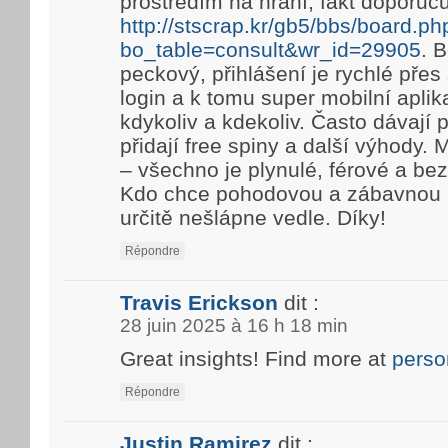
prostředím na hraní, fakt doporuč
http://stscrap.kr/gb5/bbs/board.ph
bo_table=consult&wr_id=29905
. 
peckový, přihlášení je rychlé pře
login a k tomu super mobilní aplik
kdykoliv a kdekoliv. Často dávají
přidají free spiny a další výhody. 
– všechno je plynulé, férové a be
Kdo chce pohodovou a zábavnou h
určitě nešlápne vedle. Díky!
Répondre
Travis Erickson
dit :
28 juin 2025 à 16 h 18 min
Great insights! Find more at
perso
Répondre
Justin Ramirez
dit :