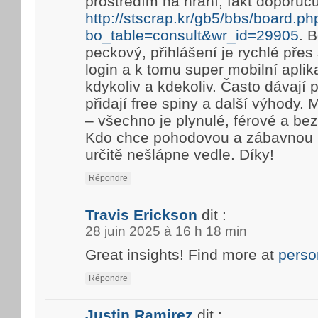
prostředím na hraní, fakt doporuč
http://stscrap.kr/gb5/bbs/board.ph
bo_table=consult&wr_id=29905
. 
peckový, přihlášení je rychlé pře
login a k tomu super mobilní aplik
kdykoliv a kdekoliv. Často dávají
přidají free spiny a další výhody. 
– všechno je plynulé, férové a be
Kdo chce pohodovou a zábavnou h
určitě nešlápne vedle. Díky!
Répondre
Travis Erickson
dit :
28 juin 2025 à 16 h 18 min
Great insights! Find more at
perso
Répondre
Justin Ramirez
dit :