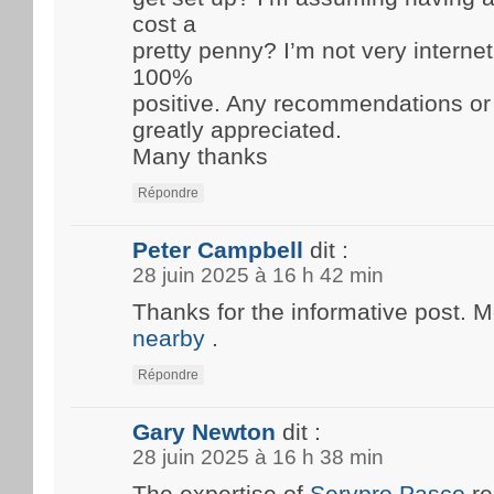
cost a
pretty penny? I’m not very internet
100%
positive. Any recommendations or
greatly appreciated.
Many thanks
Répondre
Peter Campbell
dit :
28 juin 2025 à 16 h 42 min
Thanks for the informative post. 
nearby
.
Répondre
Gary Newton
dit :
28 juin 2025 à 16 h 38 min
The expertise of
Servpro Pasco
re