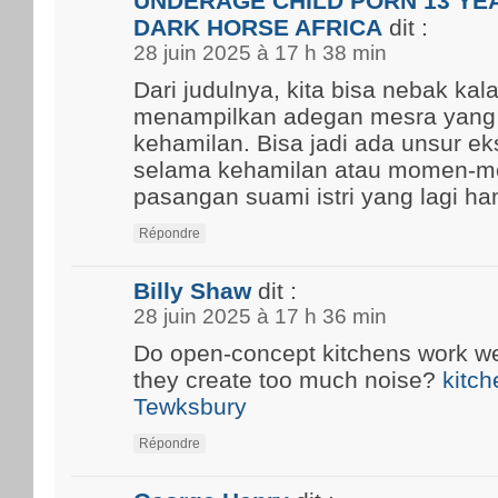
UNDERAGE CHILD PORN 13 YEA
DARK HORSE AFRICA
dit :
28 juin 2025 à 17 h 38 min
Dari judulnya, kita bisa nebak kal
menampilkan adegan mesra yang
kehamilan. Bisa jadi ada unsur ek
selama kehamilan atau momen-m
pasangan suami istri yang lagi ham
Répondre
Billy Shaw
dit :
28 juin 2025 à 17 h 36 min
Do open-concept kitchens work well
they create too much noise?
kitch
Tewksbury
Répondre