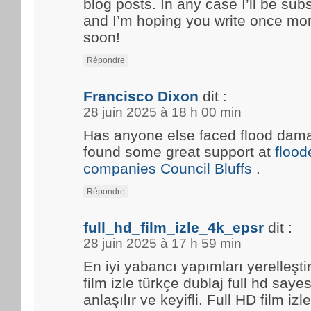
blog posts. In any case I’ll be sub
and I’m hoping you write once mo
soon!
Répondre
Francisco Dixon
dit :
28 juin 2025 à 18 h 00 min
Has anyone else faced flood damag
found some great support at
floo
companies Council Bluffs
.
Répondre
full_hd_film_izle_4k_epsr
dit :
28 juin 2025 à 17 h 59 min
En iyi yabancı yapımları yerelleşti
film izle türkçe dublaj full hd saye
anlaşılır ve keyifli. Full HD film i