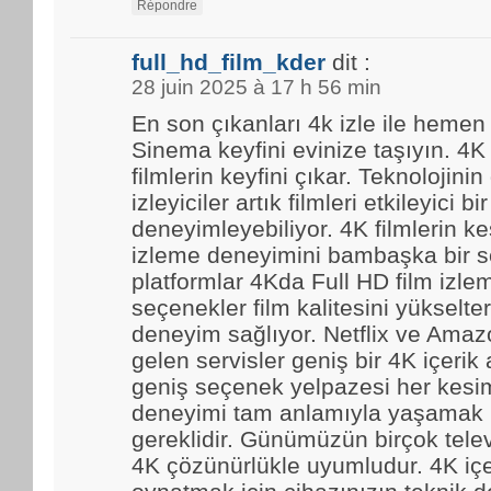
Répondre
full_hd_film_kder
dit :
28 juin 2025 à 17 h 56 min
En son çıkanları 4k izle ile hemen
Sinema keyfini evinize taşıyın. 4K
filmlerin keyfini çıkar. Teknolojinin
izleyiciler artık filmleri etkileyici bir
deneyimleyebiliyor. 4K filmlerin kes
izleme deneyimini bambaşka bir se
platformlar 4Kda Full HD film izl
seçenekler film kalitesini yükselter
deneyim sağlıyor. Netflix ve Amaz
gelen servisler geniş bir 4K içerik
geniş seçenek yelpazesi her kesim
deneyimi tam anlamıyla yaşamak i
gereklidir. Günümüzün birçok tele
4K çözünürlükle uyumludur. 4K içe