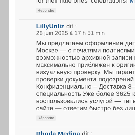
for their little ones’ celebrations!
M
Répondre
LillyUnliz
dit :
28 juin 2025 à 17 h 51 min
Мы предлагаем оформление дип
Москве — с печатями подписями
возможностью архивной записи 
максимально приближен к ориги
визуальную проверку. Мы гарант
проверки документа подозрений 
Конфиденциально – Доставка 3–
специальность Уже более 3625 
воспользовались услугой — теп
сайте — ответим быстро без ли
Répondre
Rhoda Medina
dit :