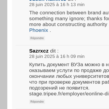
28 juin 2025 à 16 h 13 min
The connection between brand aut
something many ignore; thanks for 
more about constructing authority
Phoenix
.
Répondre
Sazrxcz
dit :
28 juin 2025 à 16 h 09 min
Купить документ ВУЗа можно в 
оказываем услуги по продаже д
окончании любых университетов
что при проверке документов р
подозрений не появится.
stage.tripee.fr/employer/eonline-
Répondre