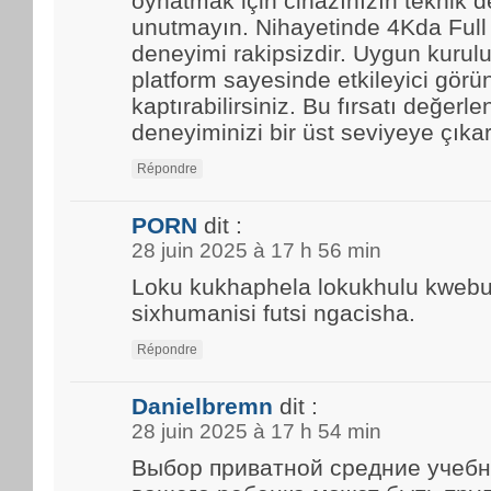
oynatmak için cihazınızın teknik d
unutmayın. Nihayetinde 4Kda Full
deneyimi rakipsizdir. Uygun kurulu
platform sayesinde etkileyici görün
kaptırabilirsiniz. Bu fırsatı değerle
deneyiminizi bir üst seviyeye çıkar
Répondre
PORN
dit :
28 juin 2025 à 17 h 56 min
Loku kukhaphela lokukhulu kwebun
sixhumanisi futsi ngacisha.
Répondre
Danielbremn
dit :
28 juin 2025 à 17 h 54 min
Выбор приватной средние учебн