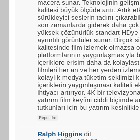
macera sunar. Teknolojinin gelişmes
kalitesi büyük ölçüde arttı. Artık et
sürükleyici seslerin tadını çıkarabi
son zamanlarda giderek daha çok t
yüksek çözünürlük standart HDye 
ayrıntılı görüntüler sunar. Birçok 
kalitesinde film izlemek olmazsa o
platformlarının yaygınlaşmasıyla b
içeriklere erişim daha da kolaylaştı.
filmleri her an ve her yerden izle
kolaylık medya tüketim şeklimizi k
içeriklerin yaygınlaşması kaliteli 
ihtiyacı artırıyor. 4K bir televizyo
yatırım film keyfini ciddi biçimde ar
tutkunları için bu yatırım kesinlikl
Répondre
Ralph Higgins
dit :