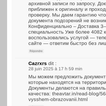
архивной записи по запросу. До
приближен к оригиналу и прохо
проверку. Мы даем гарантию что
документа подозрений не возник
Конфиденциально – Доставка 3–
специальность Уже более 4082 
воспользовались услугой — теп
сайте — ответим быстро без ли
Répondre
Cazrxrs
dit :
28 juin 2025 à 17 h 59 min
Мы можем предложить документ
которые находятся на территори
Документы делаются на правиль
качества: theavtar.in/read-blog/5
vysshem-obrazovanii.html