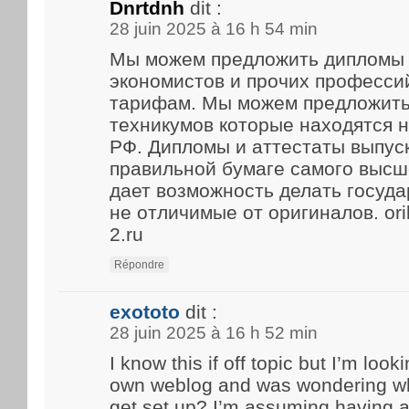
Dnrtdnh
dit :
28 juin 2025 à 16 h 54 min
Мы можем предложить дипломы 
экономистов и прочих професси
тарифам. Мы можем предложить
техникумов которые находятся 
РФ. Дипломы и аттестаты выпус
правильной бумаге самого высше
дает возможность делать госуд
не отличимые от оригиналов. ori
2.ru
Répondre
exototo
dit :
28 juin 2025 à 16 h 52 min
I know this if off topic but I’m look
own weblog and was wondering what
get set up? I’m assuming having a