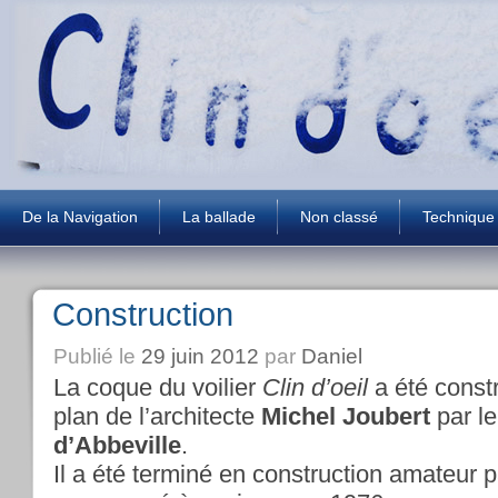
De la Navigation
La ballade
Non classé
Technique
Construction
Publié le
29 juin 2012
par
Daniel
La coque du voilier
Clin d’oeil
a été const
plan de l’architecte
Michel Joubert
par le
d’Abbeville
.
Il a été terminé en construction amateur p