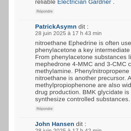
reliable
Electrician Gardner
.
Répondre
PatrickAsymn
dit :
28 juin 2025 à 17 h 43 min
nitroethane Ephedrine is often us
phenylacetone a key intermediate 
From phenylacetone substances l
mephedrone 4-MMC and 3-CMC c
methylamine. Phenylnitropropene 
nitroethane is another precursor.
methylpropiophenone are also wide
drug production. BMK glycidate i
synthesize controlled substances.
Répondre
John Hansen
dit :
28 juin 2025 à 17 h 42 min