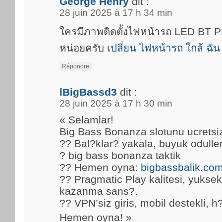
George Henry
dit :
28 juin 2025 à 17 h 34 min
ใครมีภาพติดตั้งไฟหน้ารถ LED BT
หน่อยครับ
เปลี่ยน ไฟหน้ารถ ใกล้ ฉัน
Répondre
lBigBassd3
dit :
28 juin 2025 à 17 h 30 min
« Selamlar!
Big Bass Bonanza slotunu ucretsi
?? Bal?klar? yakala, buyuk oduller
? big bass bonanza taktik
?? Hemen oyna:
bigbassbalik.co
?? Pragmatic Play kalitesi, yuks
kazanma sans?.
?? VPN’siz giris, mobil destekli, h
Hemen oyna! »