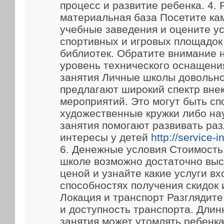
процесс и развитие ребенка. 4.
материальная база Посетите ка
учебные заведения и оцените у
спортивных и игровых площадок
библиотек. Обратите внимание 
уровень технического оснащени
занятия Личные школы довольно
предлагают широкий спектр вне
мероприятий. Это могут быть сп
художественные кружки либо на
занятия помогают развивать ра
интересы у детей
http://service-
6. Денежные условия Стоимость
школе возможно достаточно выс
ценой и узнайте какие услуги вх
способностях получения скидок 
Локация и транспорт Разглядит
и доступность транспорта. Длин
занятия может утомлять ребенка