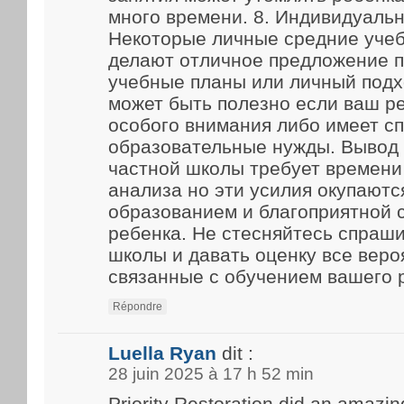
много времени. 8. Индивидуаль
Некоторые личные средние уче
делают отличное предложение 
учебные планы или личный подх
может быть полезно если ваш р
особого внимания либо имеет с
образовательные нужды. Вывод
частной школы требует времени
анализа но эти усилия окупают
образованием и благоприятной 
ребенка. Не стесняйтесь спраш
школы и давать оценку все веро
связанные с обучением вашего 
Répondre
Luella Ryan
dit :
28 juin 2025 à 17 h 52 min
Priority Restoration did an amazin