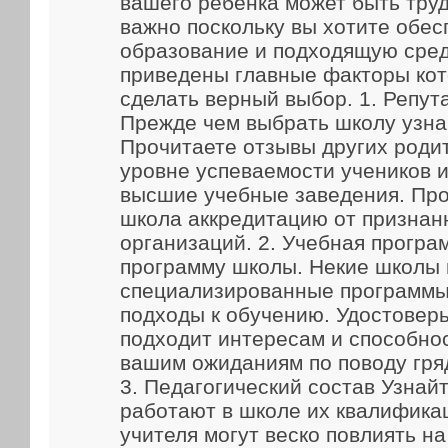
вашего ребенка может быть труд
важно поскольку вы хотите обес
образование и подходящую сред
приведены главные факторы кот
сделать верный выбор. 1. Репут
Прежде чем выбрать школу узна
Прочитаете отзывы других родит
уровне успеваемости учеников и
высшие учебные заведения. Про
школа аккредитацию от признан
организаций. 2. Учебная прогр
программу школы. Некие школы
специализированные программы
подходы к обучению. Удостоверь
подходит интересам и способно
вашим ожиданиям по поводу гря
3. Педагогический состав Узнайт
работают в школе их квалифика
учителя могут веско повлиять н