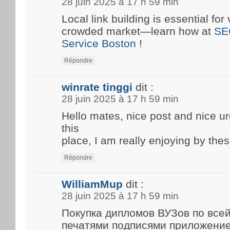
28 juin 2025 à 17 h 59 min
Local link building is essential for 
crowded market—learn how at
SE
Service Boston
!
Répondre
winrate tinggi
dit :
28 juin 2025 à 17 h 59 min
Hello mates, nice post and nice 
this
place, I am really enjoying by thes
Répondre
WilliamMup
dit :
28 juin 2025 à 17 h 59 min
Покупка дипломов ВУЗов по все
печатями подписями приложени