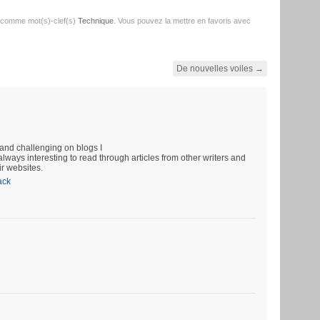
 comme mot(s)-clef(s)
Technique
. Vous pouvez la mettre en favoris avec
De nouvelles voiles
→
and challenging on blogs I
always interesting to read through articles from other writers and
ir websites.
ack