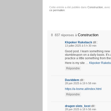
Cette entrée a été publiée dans
Construction
, avec
ce permalien
.
Construction
8 837 réponses à
Kkpoker Rakeback
dit :
13 juillet 2025 à 5 h 30 min
Good post. I learn something new 
stumbleupon on a daily basis. It’s 
practice a little something from the
Here is my site …
Kkpoker Rakeb
Répondre
Daviddem
dit :
28 juin 2025 à 19 h 58 min
https://a-bsme.at/index.html
Répondre
dragon slots_kxst
dit :
28 juin 2025 à 18 h 56 min