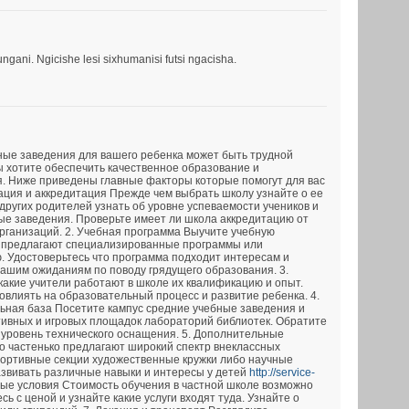
ani. Ngicishe lesi sixhumanisi futsi ngacisha.
ные заведения для вашего ребенка может быть трудной
ы хотите обеспечить качественное образование и
. Ниже приведены главные факторы которые помогут для вас
тация и аккредитация Прежде чем выбрать школу узнайте о ее
других родителей узнать об уровне успеваемости учеников и
ые заведения. Проверьте имеет ли школа аккредитацию от
ганизаций. 2. Учебная программа Выучите учебную
 предлагают специализированные программы или
. Удостоверьтесь что программа подходит интересам и
вашим ожиданиям по поводу грядущего образования. 3.
какие учители работают в школе их квалификацию и опыт.
овлиять на образовательный процесс и развитие ребенка. 4.
ьная база Посетите кампус средние учебные заведения и
тивных и игровых площадок лабораторий библиотек. Обратите
 уровень технического оснащения. 5. Дополнительные
 частенько предлагают широкий спектр внеклассных
портивные секции художественные кружки либо научные
азвивать различные навыки и интересы у детей
http://service-
ые условия Стоимость обучения в частной школе возможно
ь с ценой и узнайте какие услуги входят туда. Узнайте о