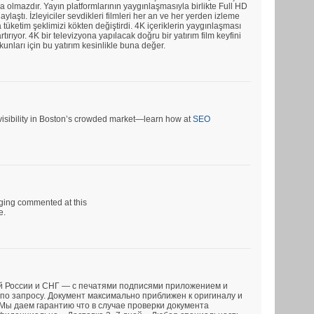
a olmazdır. Yayın platformlarının yaygınlaşmasıyla birlikte Full HD
ylaştı. İzleyiciler sevdikleri filmleri her an ve her yerden izleme
tüketim şeklimizi kökten değiştirdi. 4K içeriklerin yaygınlaşması
rtırıyor. 4K bir televizyona yapılacak doğru bir yatırım film keyfini
tkunları için bu yatırım kesinlikle buna değer.
r visibility in Boston’s crowded market—learn how at
SEO
rging commented at this
e.
й России и СНГ — с печатями подписями приложением и
по запросу. Документ максимально приближен к оригиналу и
 Мы даем гарантию что в случае проверки документа