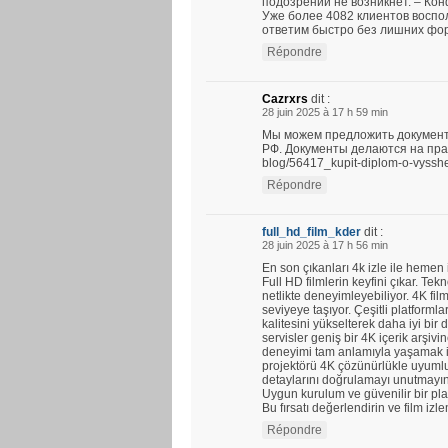
подозрений не возникнет. – Ко
Уже более 4082 клиентов воспо
ответим быстро без лишних фо
Répondre
Cazrxrs
dit :
28 juin 2025 à 17 h 59 min
Мы можем предложить документ
РФ. Документы делаются на прави
blog/56417_kupit-diplom-o-vyssh
Répondre
full_hd_film_kder
dit :
28 juin 2025 à 17 h 56 min
En son çıkanları 4k izle ile hemen
Full HD filmlerin keyfini çıkar. Tekno
netlikte deneyimleyebiliyor. 4K fil
seviyeye taşıyor. Çeşitli platforml
kalitesini yükselterek daha iyi bi
servisler geniş bir 4K içerik arşi
deneyimi tam anlamıyla yaşamak iç
projektörü 4K çözünürlükle uyumlud
detaylarını doğrulamayı unutmayın
Uygun kurulum ve güvenilir bir plat
Bu fırsatı değerlendirin ve film izl
Répondre