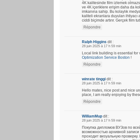
4K kalitesinde film izlemek olmazs
ve 4K içeriklere erişim daha da kola
imkanına sahip. Bu kolaylık medya 
kaliteli ekranlara duyulan ihtiyacı a
ciddi biçimde artırır. Gerçek film tu
Répondre
Ralph Higgins
dit :
28 juin 2025 à 17 h 59 min
Local link building is essential fo
Optimization Service Boston
!
Répondre
winrate tinggi
dit :
28 juin 2025 à 17 h 59 min
Hello mates, nice post and nice u
place, I am really enjoying by thes
Répondre
WilliamMup
dit :
28 juin 2025 à 17 h 59 min
Покупка дипломов ВУЗов по все
возможностью архивной записи 
проходит визуальную проверку.