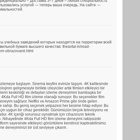
нфиденциально – Доставка 3–7 дней – Любая специальность
льзовались услугой — теперь ваша очередь. На сайте —
рмальностей.
ы учебных заведений которые находятся на территории всей
льной бумаге высшего качества: theavtar.in/read-
em-obrazovanii.html
 izlemeye başlayın. Sinema keyfini evinize taşıyın. 4K kalitesinde
lojinin gelişmesiyle birlikte izleyiciler artık filmleri etkileyici bir
mlerin keskinliği ve detayları izleme deneyimini bambaşka bir
ar 4Kda Full HD film izleme olanağı sunuyor. Bu seçenekler film
r deneyim sağlıyor. Netflix ve Amazon Prime gibi önde gelen
vine sahip. Bu geniş seçenek yelpazesi her kesime hitap ediyor. Bu
in uygun bir cihaz gereklidir. Günümüzün birçok televizyonu ve
ur. 4K içeriği sorunsuz oynatmak için cihazınızın teknik
. Nihayetinde 4Kda Full HD film izleme deneyimi rakipsizdir.
form sayesinde etkileyici görüntülere kendinizi kaptırabilirsiniz.
eme deneyiminizi bir üst seviyeye çıkarın.