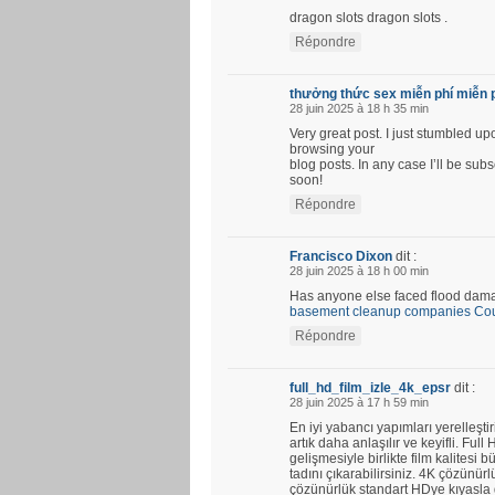
dragon slots dragon slots .
Répondre
thưởng thức sex miễn phí miễn 
28 juin 2025 à 18 h 35 min
Very great post. I just stumbled u
browsing your
blog posts. In any case I’ll be su
soon!
Répondre
Francisco Dixon
dit :
28 juin 2025 à 18 h 00 min
Has anyone else faced flood damag
basement cleanup companies Coun
Répondre
full_hd_film_izle_4k_epsr
dit :
28 juin 2025 à 17 h 59 min
En iyi yabancı yapımları yerelleştir
artık daha anlaşılır ve keyifli. Fu
gelişmesiyle birlikte film kalitesi b
tadını çıkarabilirsiniz. 4K çözünü
çözünürlük standart HDye kıyasla d