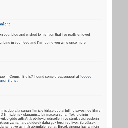
phí
dit :
pon your blog and wished to mention that I’ve really enjoyed
bscribing in your feed and I’m hoping you write once more
e in Council Bluffs? I found some great support at
flooded
cil Bluffs
.
ilmiş dublajla sunan film izle türkçe dublaj full hd sayesinde filmler
ll HD film izlemek olağanüstü bir macera sunar. Teknolojinin
üyük ölçüde arttı. Artık etkileyici görsellerin ve sürükleyici seslerin
rlük son zamanlarda giderek daha çok tercih ediliyor. Bu yüksek
aha net ve ayrıntılı görüntüler sunar. Birçok sinema hayranı için