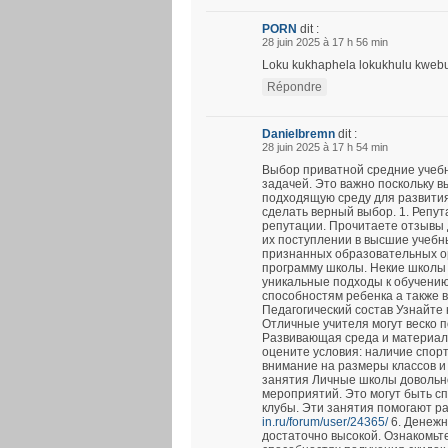
PORN
dit :
28 juin 2025 à 17 h 56 min
Loku kukhaphela lokukhulu kwebung
Répondre
Danielbremn
dit :
28 juin 2025 à 17 h 54 min
Выбор приватной средние учеб
задачей. Это важно поскольку в
подходящую среду для развития
сделать верный выбор. 1. Репу
репутации. Прочитаете отзывы 
их поступлении в высшие учебн
признанных образовательных ор
программу школы. Некие школы
уникальные подходы к обучению
способностям ребенка а также 
Педагогический состав Узнайте 
Отличные учителя могут веско п
Развивающая среда и материал
оцените условия: наличие спор
внимание на размеры классов и
занятия Личные школы довольно
мероприятий. Это могут быть с
клубы. Эти занятия помогают р
in.ru/forum/user/24365/
6. Денежн
достаточно высокой. Ознакомьтес