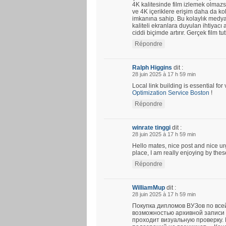
4K kalitesinde film izlemek olmazs
ve 4K içeriklere erişim daha da kola
imkanına sahip. Bu kolaylık medya 
kaliteli ekranlara duyulan ihtiyacı a
ciddi biçimde artırır. Gerçek film tu
Répondre
Ralph Higgins
dit :
28 juin 2025 à 17 h 59 min
Local link building is essential fo
Optimization Service Boston
!
Répondre
winrate tinggi
dit :
28 juin 2025 à 17 h 59 min
Hello mates, nice post and nice u
place, I am really enjoying by thes
Répondre
WilliamMup
dit :
28 juin 2025 à 17 h 59 min
Покупка дипломов ВУЗов по все
возможностью архивной записи 
проходит визуальную проверку.