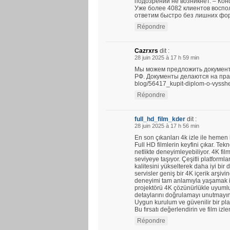
подозрений не возникнет. – Ко
Уже более 4082 клиентов воспо
ответим быстро без лишних фо
Répondre
Cazrxrs
dit :
28 juin 2025 à 17 h 59 min
Мы можем предложить документ
РФ. Документы делаются на прави
blog/56417_kupit-diplom-o-vyssh
Répondre
full_hd_film_kder
dit :
28 juin 2025 à 17 h 56 min
En son çıkanları 4k izle ile hemen
Full HD filmlerin keyfini çıkar. Tekno
netlikte deneyimleyebiliyor. 4K fil
seviyeye taşıyor. Çeşitli platforml
kalitesini yükselterek daha iyi bi
servisler geniş bir 4K içerik arşi
deneyimi tam anlamıyla yaşamak iç
projektörü 4K çözünürlükle uyumlud
detaylarını doğrulamayı unutmayın
Uygun kurulum ve güvenilir bir plat
Bu fırsatı değerlendirin ve film izl
Répondre