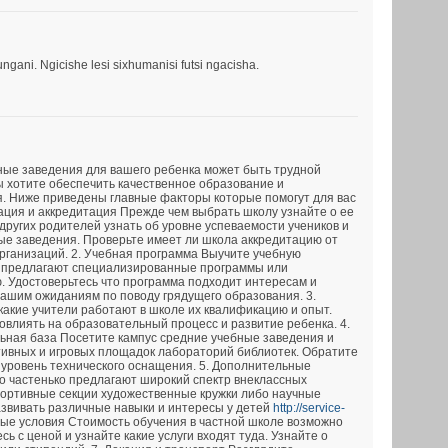
ani. Ngicishe lesi sixhumanisi futsi ngacisha.
ные заведения для вашего ребенка может быть трудной
ы хотите обеспечить качественное образование и
. Ниже приведены главные факторы которые помогут для вас
тация и аккредитация Прежде чем выбрать школу узнайте о ее
других родителей узнать об уровне успеваемости учеников и
ые заведения. Проверьте имеет ли школа аккредитацию от
ганизаций. 2. Учебная программа Выучите учебную
 предлагают специализированные программы или
. Удостоверьтесь что программа подходит интересам и
вашим ожиданиям по поводу грядущего образования. 3.
какие учители работают в школе их квалификацию и опыт.
овлиять на образовательный процесс и развитие ребенка. 4.
ьная база Посетите кампус средние учебные заведения и
тивных и игровых площадок лабораторий библиотек. Обратите
 уровень технического оснащения. 5. Дополнительные
 частенько предлагают широкий спектр внеклассных
портивные секции художественные кружки либо научные
азвивать различные навыки и интересы у детей
http://service-
ые условия Стоимость обучения в частной школе возможно
ь с ценой и узнайте какие услуги входят туда. Узнайте о