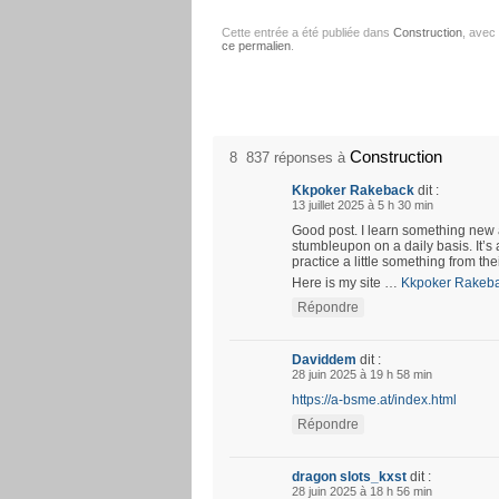
Cette entrée a été publiée dans
Construction
, avec
ce permalien
.
Construction
8 837 réponses à
Kkpoker Rakeback
dit :
13 juillet 2025 à 5 h 30 min
Good post. I learn something new 
stumbleupon on a daily basis. It’s 
practice a little something from the
Here is my site …
Kkpoker Rakeb
Répondre
Daviddem
dit :
28 juin 2025 à 19 h 58 min
https://a-bsme.at/index.html
Répondre
dragon slots_kxst
dit :
28 juin 2025 à 18 h 56 min