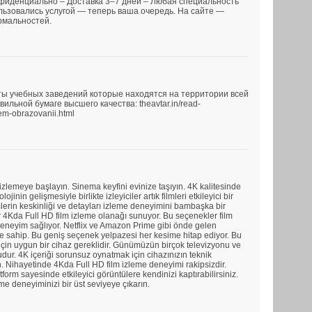
нфиденциально – Доставка 3–7 дней – Любая специальность
льзовались услугой — теперь ваша очередь. На сайте —
рмальностей.
ы учебных заведений которые находятся на территории всей
льной бумаге высшего качества: theavtar.in/read-
em-obrazovanii.html
 izlemeye başlayın. Sinema keyfini evinize taşıyın. 4K kalitesinde
lojinin gelişmesiyle birlikte izleyiciler artık filmleri etkileyici bir
mlerin keskinliği ve detayları izleme deneyimini bambaşka bir
ar 4Kda Full HD film izleme olanağı sunuyor. Bu seçenekler film
r deneyim sağlıyor. Netflix ve Amazon Prime gibi önde gelen
vine sahip. Bu geniş seçenek yelpazesi her kesime hitap ediyor. Bu
in uygun bir cihaz gereklidir. Günümüzün birçok televizyonu ve
ur. 4K içeriği sorunsuz oynatmak için cihazınızın teknik
. Nihayetinde 4Kda Full HD film izleme deneyimi rakipsizdir.
form sayesinde etkileyici görüntülere kendinizi kaptırabilirsiniz.
eme deneyiminizi bir üst seviyeye çıkarın.