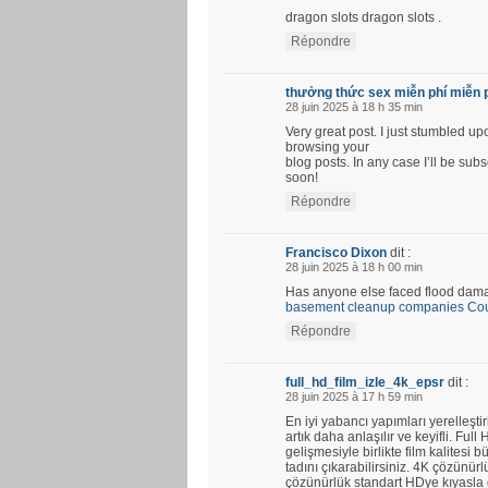
dragon slots dragon slots .
Répondre
thưởng thức sex miễn phí miễn 
28 juin 2025 à 18 h 35 min
Very great post. I just stumbled u
browsing your
blog posts. In any case I’ll be su
soon!
Répondre
Francisco Dixon
dit :
28 juin 2025 à 18 h 00 min
Has anyone else faced flood damag
basement cleanup companies Coun
Répondre
full_hd_film_izle_4k_epsr
dit :
28 juin 2025 à 17 h 59 min
En iyi yabancı yapımları yerelleştir
artık daha anlaşılır ve keyifli. Fu
gelişmesiyle birlikte film kalitesi b
tadını çıkarabilirsiniz. 4K çözünü
çözünürlük standart HDye kıyasla d