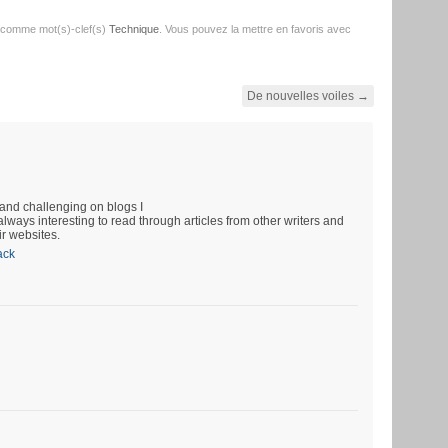
 comme mot(s)-clef(s)
Technique
. Vous pouvez la mettre en favoris avec
De nouvelles voiles
→
and challenging on blogs I
always interesting to read through articles from other writers and
ir websites.
ack