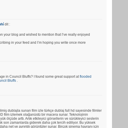
phí
dit :
pon your blog and wished to mention that I’ve really enjoyed
bscribing in your feed and I’m hoping you write once more
e in Council Bluffs? I found some great support at
flooded
cil Bluffs
.
ilmiş dublajla sunan film izle türkçe dublaj full hd sayesinde filmler
ll HD film izlemek olağanüstü bir macera sunar. Teknolojinin
üyük ölçüde arttı. Artık etkileyici görsellerin ve sürükleyici seslerin
rlük son zamanlarda giderek daha çok tercih ediliyor. Bu yüksek
aha net ve ayrıntılı görüntüler sunar. Birçok sinema hayranı için