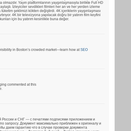
a olmazdır. Yayın platformlarının yaygınlaşmasıyla birlikte Full HD
ylaştı. İzleyiciler sevdikleri filmleri her an ve her yerden izleme
tüketim şeklimizi kökten değiştirdi. 4K içeriklerin yaygınlaşması
rtırıyor. 4K bir televizyona yapılacak doğru bir yatırım film keyfini
tkunları için bu yatırım kesinlikle buna değer.
r visibility in Boston’s crowded market—learn how at
SEO
rging commented at this
e.
й России и СНГ — с печатями подписями приложением и
по запросу. Документ максимально приближен к оригиналу и
 Мы даем гарантию что в случае проверки документа