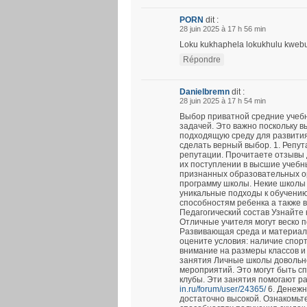
PORN
dit :
28 juin 2025 à 17 h 56 min
Loku kukhaphela lokukhulu kwebung
Répondre
Danielbremn
dit :
28 juin 2025 à 17 h 54 min
Выбор приватной средние учеб
задачей. Это важно поскольку в
подходящую среду для развития
сделать верный выбор. 1. Репу
репутации. Прочитаете отзывы 
их поступлении в высшие учебн
признанных образовательных ор
программу школы. Некие школы
уникальные подходы к обучению
способностям ребенка а также 
Педагогический состав Узнайте 
Отличные учителя могут веско п
Развивающая среда и материал
оцените условия: наличие спор
внимание на размеры классов и
занятия Личные школы довольно
мероприятий. Это могут быть с
клубы. Эти занятия помогают р
in.ru/forum/user/24365/
6. Денежн
достаточно высокой. Ознакомьтес