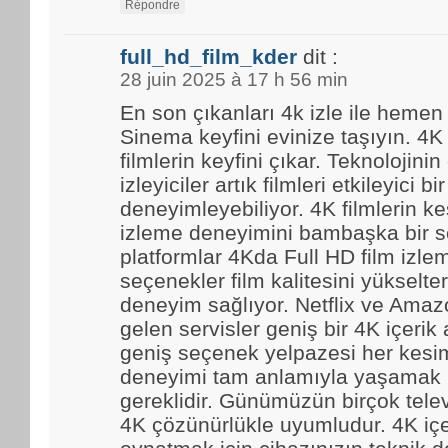
Répondre
full_hd_film_kder
dit :
28 juin 2025 à 17 h 56 min
En son çıkanları 4k izle ile hemen
Sinema keyfini evinize taşıyın. 4K
filmlerin keyfini çıkar. Teknolojinin
izleyiciler artık filmleri etkileyici bir
deneyimleyebiliyor. 4K filmlerin kes
izleme deneyimini bambaşka bir se
platformlar 4Kda Full HD film izl
seçenekler film kalitesini yükselter
deneyim sağlıyor. Netflix ve Amaz
gelen servisler geniş bir 4K içerik
geniş seçenek yelpazesi her kesim
deneyimi tam anlamıyla yaşamak i
gereklidir. Günümüzün birçok tele
4K çözünürlükle uyumludur. 4K içe