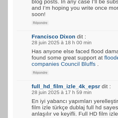
blog posts. In any case I’ll be sub
and I’m hoping you write once mo
soon!
Répondre
Francisco Dixon
dit :
28 juin 2025 à 18 h 00 min
Has anyone else faced flood damag
found some great support at
floo
companies Council Bluffs
.
Répondre
full_hd_film_izle_4k_epsr
dit :
28 juin 2025 à 17 h 59 min
En iyi yabancı yapımları yerelleşti
film izle türkçe dublaj full hd saye
anlaşılır ve keyifli. Full HD film i