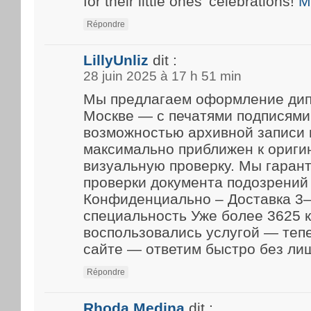
for their little ones’ celebrations!
M
Répondre
LillyUnliz
dit :
28 juin 2025 à 17 h 51 min
Мы предлагаем оформление дип
Москве — с печатями подписями
возможностью архивной записи 
максимально приближен к ориги
визуальную проверку. Мы гарант
проверки документа подозрений 
Конфиденциально – Доставка 3–
специальность Уже более 3625 
воспользовались услугой — теп
сайте — ответим быстро без ли
Répondre
Rhoda Medina
dit :