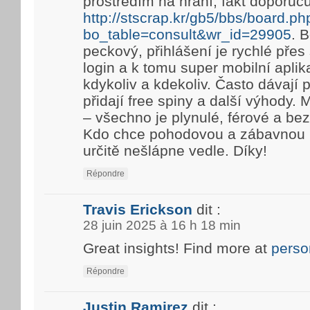
prostředím na hraní, fakt doporuč
http://stscrap.kr/gb5/bbs/board.ph
bo_table=consult&wr_id=29905
. 
peckový, přihlášení je rychlé pře
login a k tomu super mobilní aplik
kdykoliv a kdekoliv. Často dávají
přidají free spiny a další výhody. 
– všechno je plynulé, férové a be
Kdo chce pohodovou a zábavnou h
určitě nešlápne vedle. Díky!
Répondre
Travis Erickson
dit :
28 juin 2025 à 16 h 18 min
Great insights! Find more at
perso
Répondre
Justin Ramirez
dit :