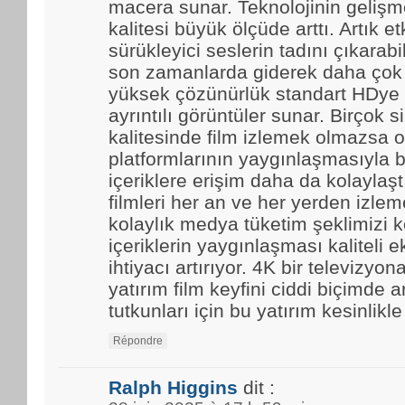
macera sunar. Teknolojinin gelişmes
kalitesi büyük ölçüde arttı. Artık et
sürükleyici seslerin tadını çıkarabi
son zamanlarda giderek daha çok t
yüksek çözünürlük standart HDye 
ayrıntılı görüntüler sunar. Birçok 
kalitesinde film izlemek olmazsa o
platformlarının yaygınlaşmasıyla b
içeriklere erişim daha da kolaylaştı.
filmleri her an ve her yerden izle
kolaylık medya tüketim şeklimizi k
içeriklerin yaygınlaşması kaliteli 
ihtiyacı artırıyor. 4K bir televizyo
yatırım film keyfini ciddi biçimde ar
tutkunları için bu yatırım kesinlikl
Répondre
Ralph Higgins
dit :