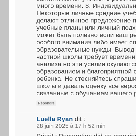
много времени. 8. Индивидуаль
Некоторые личные средние уче
делают отличное предложение 
учебные планы или личный подх
может быть полезно если ваш р
особого внимания либо имеет с
образовательные нужды. Вывод
частной школы требует времени
анализа но эти усилия окупают
образованием и благоприятной 
ребенка. Не стесняйтесь спраш
школы и давать оценку все веро
связанные с обучением вашего 
Répondre
Luella Ryan
dit :
28 juin 2025 à 17 h 52 min
Priority Restoration did an amazin