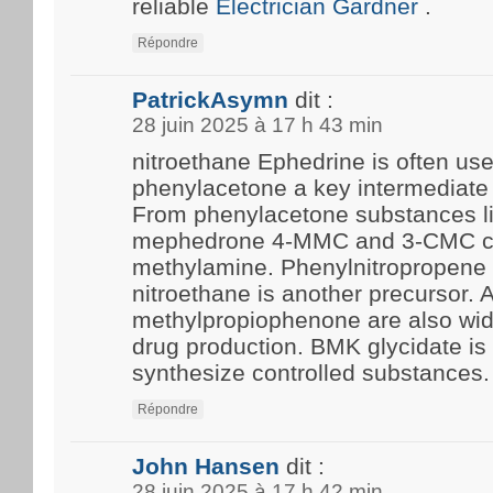
reliable
Electrician Gardner
.
Répondre
PatrickAsymn
dit :
28 juin 2025 à 17 h 43 min
nitroethane Ephedrine is often us
phenylacetone a key intermediate 
From phenylacetone substances l
mephedrone 4-MMC and 3-CMC c
methylamine. Phenylnitropropene 
nitroethane is another precursor.
methylpropiophenone are also wide
drug production. BMK glycidate i
synthesize controlled substances.
Répondre
John Hansen
dit :
28 juin 2025 à 17 h 42 min