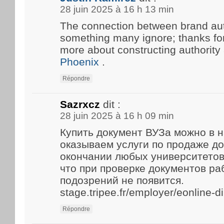
28 juin 2025 à 16 h 13 min
The connection between brand aut
something many ignore; thanks for 
more about constructing authority
Phoenix
.
Répondre
Sazrxcz
dit :
28 juin 2025 à 16 h 09 min
Купить документ ВУЗа можно в 
оказываем услуги по продаже д
окончании любых университетов
что при проверке документов р
подозрений не появится.
stage.tripee.fr/employer/eonline-
Répondre