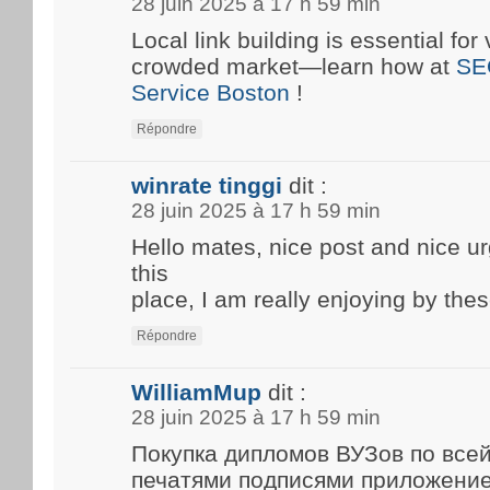
28 juin 2025 à 17 h 59 min
Local link building is essential for 
crowded market—learn how at
SE
Service Boston
!
Répondre
winrate tinggi
dit :
28 juin 2025 à 17 h 59 min
Hello mates, nice post and nice 
this
place, I am really enjoying by thes
Répondre
WilliamMup
dit :
28 juin 2025 à 17 h 59 min
Покупка дипломов ВУЗов по все
печатями подписями приложени