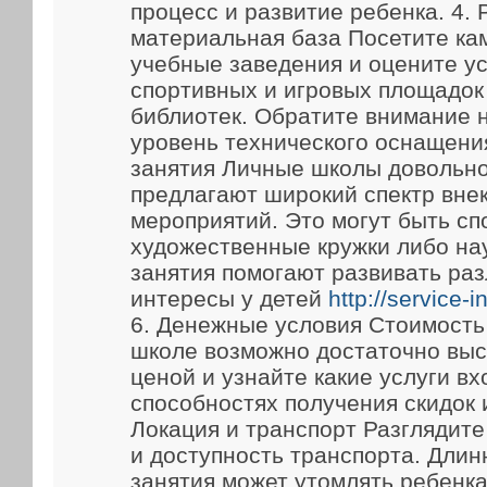
процесс и развитие ребенка. 4.
материальная база Посетите ка
учебные заведения и оцените у
спортивных и игровых площадок
библиотек. Обратите внимание 
уровень технического оснащени
занятия Личные школы довольно
предлагают широкий спектр вне
мероприятий. Это могут быть сп
художественные кружки либо на
занятия помогают развивать ра
интересы у детей
http://service-
6. Денежные условия Стоимость
школе возможно достаточно выс
ценой и узнайте какие услуги вх
способностях получения скидок 
Локация и транспорт Разглядит
и доступность транспорта. Длин
занятия может утомлять ребенка