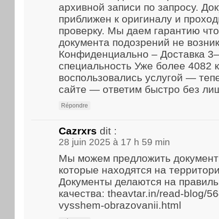
архивной записи по запросу. До
приближен к оригиналу и прохо
проверку. Мы даем гарантию что
документа подозрений не возник
Конфиденциально – Доставка 3–
специальность Уже более 4082 
воспользовались услугой — теп
сайте — ответим быстро без ли
Répondre
Cazrxrs
dit :
28 juin 2025 à 17 h 59 min
Мы можем предложить документ
которые находятся на территори
Документы делаются на правиль
качества: theavtar.in/read-blog/5
vysshem-obrazovanii.html