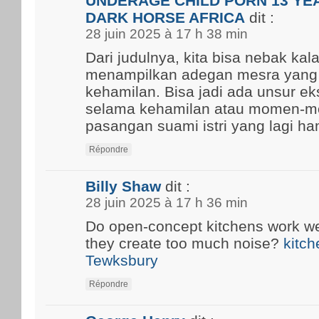
UNDERAGE CHILD PORN 13 YEA
DARK HORSE AFRICA
dit :
28 juin 2025 à 17 h 38 min
Dari judulnya, kita bisa nebak kal
menampilkan adegan mesra yang
kehamilan. Bisa jadi ada unsur ek
selama kehamilan atau momen-m
pasangan suami istri yang lagi ham
Répondre
Billy Shaw
dit :
28 juin 2025 à 17 h 36 min
Do open-concept kitchens work well
they create too much noise?
kitch
Tewksbury
Répondre