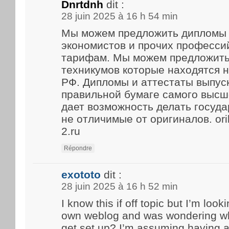
Dnrtdnh
dit :
28 juin 2025 à 16 h 54 min
Мы можем предложить дипломы 
экономистов и прочих професси
тарифам. Мы можем предложить
техникумов которые находятся 
РФ. Дипломы и аттестаты выпус
правильной бумаге самого высше
дает возможность делать госуд
не отличимые от оригиналов. ori
2.ru
Répondre
exototo
dit :
28 juin 2025 à 16 h 52 min
I know this if off topic but I’m look
own weblog and was wondering what
get set up? I’m assuming having a