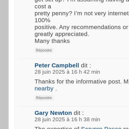
cost a
pretty penny? I’m not very internet
100%
positive. Any recommendations or
greatly appreciated.
Many thanks
Répondre
Peter Campbell
dit :
28 juin 2025 à 16 h 42 min
Thanks for the informative post. 
nearby
.
Répondre
Gary Newton
dit :
28 juin 2025 à 16 h 38 min
The expertise of
Servpro Pasco
re