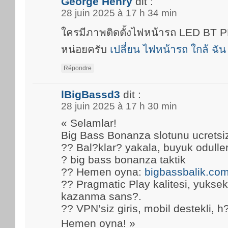
George Henry
dit :
28 juin 2025 à 17 h 34 min
ใครมีภาพติดตั้งไฟหน้ารถ LED BT
หน่อยครับ
เปลี่ยน ไฟหน้ารถ ใกล้ ฉัน
Répondre
lBigBassd3
dit :
28 juin 2025 à 17 h 30 min
« Selamlar!
Big Bass Bonanza slotunu ucretsi
?? Bal?klar? yakala, buyuk oduller
? big bass bonanza taktik
?? Hemen oyna:
bigbassbalik.co
?? Pragmatic Play kalitesi, yuks
kazanma sans?.
?? VPN’siz giris, mobil destekli, h
Hemen oyna! »