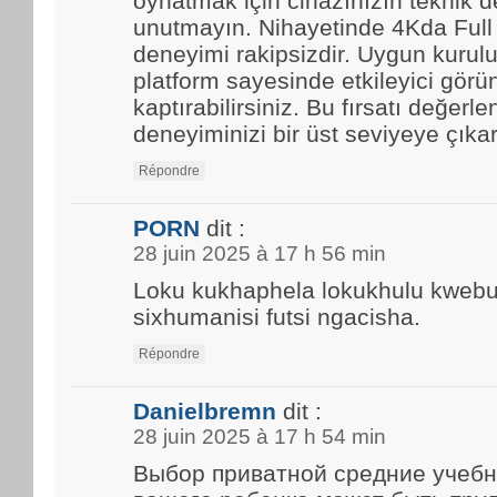
oynatmak için cihazınızın teknik d
unutmayın. Nihayetinde 4Kda Full
deneyimi rakipsizdir. Uygun kurulu
platform sayesinde etkileyici görün
kaptırabilirsiniz. Bu fırsatı değerle
deneyiminizi bir üst seviyeye çıkar
Répondre
PORN
dit :
28 juin 2025 à 17 h 56 min
Loku kukhaphela lokukhulu kwebun
sixhumanisi futsi ngacisha.
Répondre
Danielbremn
dit :
28 juin 2025 à 17 h 54 min
Выбор приватной средние учебн