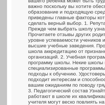
вашего ребенка может быть труд
важно поскольку вы хотите обес
образование и подходящую сред
приведены главные факторы кот
сделать верный выбор. 1. Репут
Прежде чем выбрать школу узна
Прочитаете отзывы других родит
уровне успеваемости учеников и
высшие учебные заведения. Про
школа аккредитацию от признан
организаций. 2. Учебная прогр
программу школы. Некие школы
специализированные программы
подходы к обучению. Удостоверь
подходит интересам и способно
вашим ожиданиям по поводу гря
3. Педагогический состав Узнайт
работают в школе их квалифика
учителя могут веско повлиять н