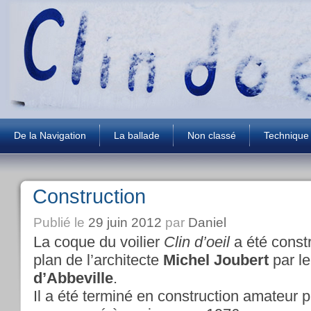
De la Navigation
La ballade
Non classé
Technique
Construction
Publié le
29 juin 2012
par
Daniel
La coque du voilier
Clin d’oeil
a été const
plan de l’architecte
Michel Joubert
par le
d’Abbeville
.
Il a été terminé en construction amateur p