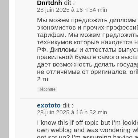
Dnrtdnh
dit :
28 juin 2025 à 16 h 54 min
Мы можем предложить дипломы 
экономистов и прочих професси
тарифам. Мы можем предложить
техникумов которые находятся 
РФ. Дипломы и аттестаты выпус
правильной бумаге самого высше
дает возможность делать госуд
не отличимые от оригиналов. ori
2.ru
Répondre
exototo
dit :
28 juin 2025 à 16 h 52 min
I know this if off topic but I’m look
own weblog and was wondering what
get set up? I’m assuming having a