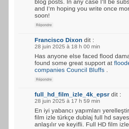
blog posts. In any case I’ll be sub
and I’m hoping you write once mo
soon!
Répondre
Francisco Dixon
dit :
28 juin 2025 à 18 h 00 min
Has anyone else faced flood damag
found some great support at
floo
companies Council Bluffs
.
Répondre
full_hd_film_izle_4k_epsr
dit :
28 juin 2025 à 17 h 59 min
En iyi yabancı yapımları yerelleşti
film izle türkçe dublaj full hd saye
anlaşılır ve keyifli. Full HD film i