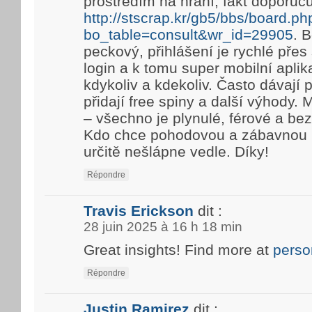
prostředím na hraní, fakt doporuč
http://stscrap.kr/gb5/bbs/board.ph
bo_table=consult&wr_id=29905
. 
peckový, přihlášení je rychlé pře
login a k tomu super mobilní aplik
kdykoliv a kdekoliv. Často dávají
přidají free spiny a další výhody. 
– všechno je plynulé, férové a be
Kdo chce pohodovou a zábavnou h
určitě nešlápne vedle. Díky!
Répondre
Travis Erickson
dit :
28 juin 2025 à 16 h 18 min
Great insights! Find more at
perso
Répondre
Justin Ramirez
dit :