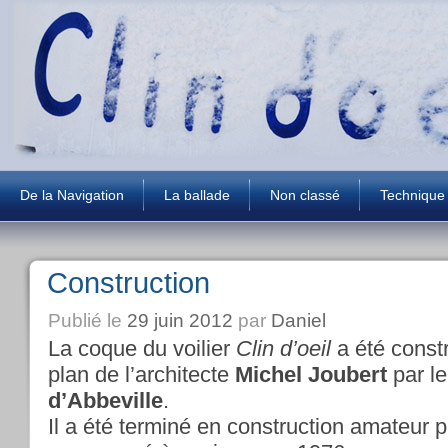
De la Navigation
La ballade
Non classé
Technique
Construction
Publié le
29 juin 2012
par
Daniel
La coque du voilier
Clin d’oeil
a été const
plan de l’architecte
Michel Joubert
par le
d’Abbeville
.
Il a été terminé en construction amateur p