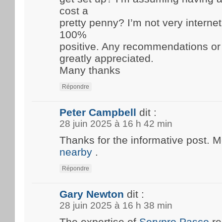
cost a
pretty penny? I’m not very internet
100%
positive. Any recommendations or
greatly appreciated.
Many thanks
Répondre
Peter Campbell
dit :
28 juin 2025 à 16 h 42 min
Thanks for the informative post. 
nearby
.
Répondre
Gary Newton
dit :
28 juin 2025 à 16 h 38 min
The expertise of
Servpro Pasco
re