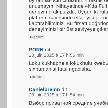
oynatmak için cihazınızın teknik d
unutmayın. Nihayetinde 4Kda Full
deneyimi rakipsizdir. Uygun kurulu
platform sayesinde etkileyici görün
kaptırabilirsiniz. Bu fırsatı değerle
deneyiminizi bir üst seviyeye çıkar
Répondre
PORN
dit :
28 juin 2025 à 17 h 56 min
Loku kukhaphela lokukhulu kwebun
sixhumanisi futsi ngacisha.
Répondre
Danielbremn
dit :
28 juin 2025 à 17 h 54 min
Выбор приватной средние учебн