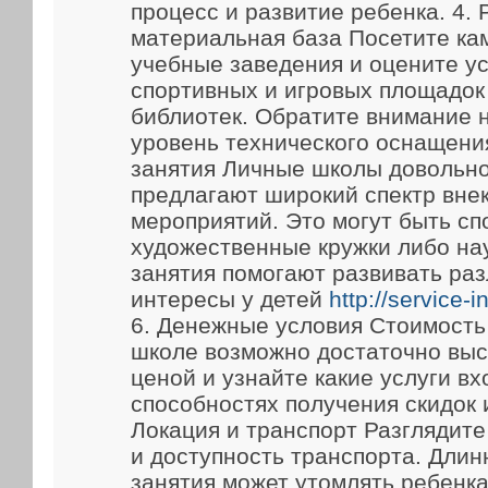
процесс и развитие ребенка. 4.
материальная база Посетите ка
учебные заведения и оцените у
спортивных и игровых площадок
библиотек. Обратите внимание 
уровень технического оснащени
занятия Личные школы довольно
предлагают широкий спектр вне
мероприятий. Это могут быть сп
художественные кружки либо на
занятия помогают развивать ра
интересы у детей
http://service-
6. Денежные условия Стоимость
школе возможно достаточно выс
ценой и узнайте какие услуги вх
способностях получения скидок 
Локация и транспорт Разглядит
и доступность транспорта. Длин
занятия может утомлять ребенка