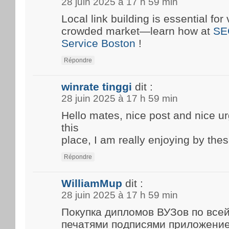
28 juin 2025 à 17 h 59 min
Local link building is essential for 
crowded market—learn how at
SE
Service Boston
!
Répondre
winrate tinggi
dit :
28 juin 2025 à 17 h 59 min
Hello mates, nice post and nice 
this
place, I am really enjoying by thes
Répondre
WilliamMup
dit :
28 juin 2025 à 17 h 59 min
Покупка дипломов ВУЗов по все
печатями подписями приложени