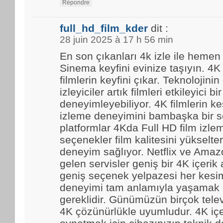
Répondre
full_hd_film_kder
dit :
28 juin 2025 à 17 h 56 min
En son çıkanları 4k izle ile hemen
Sinema keyfini evinize taşıyın. 4K
filmlerin keyfini çıkar. Teknolojinin
izleyiciler artık filmleri etkileyici bir
deneyimleyebiliyor. 4K filmlerin kes
izleme deneyimini bambaşka bir se
platformlar 4Kda Full HD film izl
seçenekler film kalitesini yükselter
deneyim sağlıyor. Netflix ve Amaz
gelen servisler geniş bir 4K içerik
geniş seçenek yelpazesi her kesim
deneyimi tam anlamıyla yaşamak i
gereklidir. Günümüzün birçok tele
4K çözünürlükle uyumludur. 4K içe