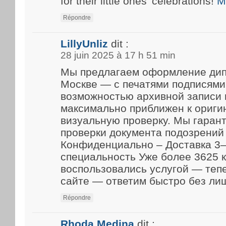
for their little ones’ celebrations!
M
Répondre
LillyUnliz
dit :
28 juin 2025 à 17 h 51 min
Мы предлагаем оформление дип
Москве — с печатями подписями
возможностью архивной записи 
максимально приближен к ориги
визуальную проверку. Мы гарант
проверки документа подозрений 
Конфиденциально – Доставка 3–
специальность Уже более 3625 
воспользовались услугой — теп
сайте — ответим быстро без ли
Répondre
Rhoda Medina
dit :