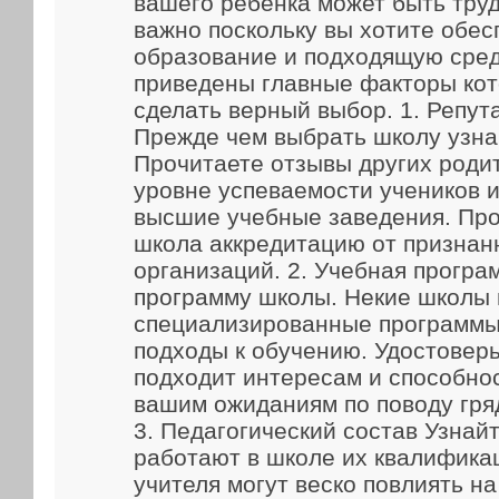
вашего ребенка может быть труд
важно поскольку вы хотите обес
образование и подходящую сред
приведены главные факторы кот
сделать верный выбор. 1. Репут
Прежде чем выбрать школу узна
Прочитаете отзывы других родит
уровне успеваемости учеников и
высшие учебные заведения. Про
школа аккредитацию от признан
организаций. 2. Учебная прогр
программу школы. Некие школы
специализированные программы
подходы к обучению. Удостоверь
подходит интересам и способно
вашим ожиданиям по поводу гря
3. Педагогический состав Узнайт
работают в школе их квалифика
учителя могут веско повлиять н