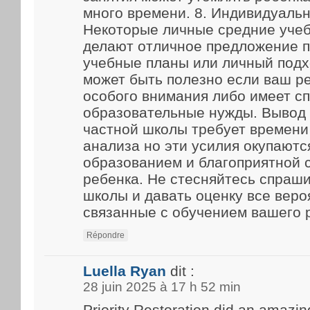
много времени. 8. Индивидуаль
Некоторые личные средние уче
делают отличное предложение 
учебные планы или личный подх
может быть полезно если ваш р
особого внимания либо имеет с
образовательные нужды. Вывод
частной школы требует времени
анализа но эти усилия окупают
образованием и благоприятной 
ребенка. Не стесняйтесь спраш
школы и давать оценку все веро
связанные с обучением вашего 
Répondre
Luella Ryan
dit :
28 juin 2025 à 17 h 52 min
Priority Restoration did an amazin