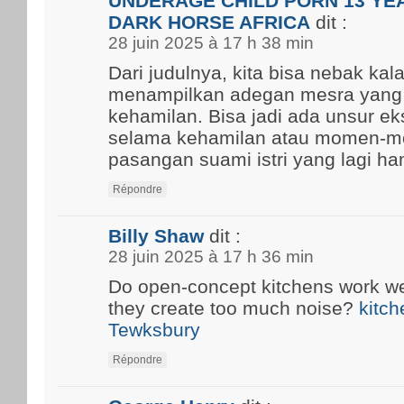
UNDERAGE CHILD PORN 13 YEA
DARK HORSE AFRICA
dit :
28 juin 2025 à 17 h 38 min
Dari judulnya, kita bisa nebak kal
menampilkan adegan mesra yang
kehamilan. Bisa jadi ada unsur ek
selama kehamilan atau momen-m
pasangan suami istri yang lagi ham
Répondre
Billy Shaw
dit :
28 juin 2025 à 17 h 36 min
Do open-concept kitchens work well
they create too much noise?
kitch
Tewksbury
Répondre