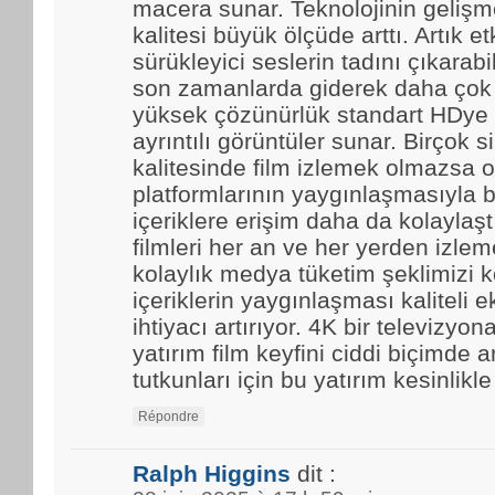
macera sunar. Teknolojinin gelişmes
kalitesi büyük ölçüde arttı. Artık et
sürükleyici seslerin tadını çıkarabi
son zamanlarda giderek daha çok t
yüksek çözünürlük standart HDye 
ayrıntılı görüntüler sunar. Birçok 
kalitesinde film izlemek olmazsa o
platformlarının yaygınlaşmasıyla b
içeriklere erişim daha da kolaylaştı.
filmleri her an ve her yerden izle
kolaylık medya tüketim şeklimizi k
içeriklerin yaygınlaşması kaliteli 
ihtiyacı artırıyor. 4K bir televizyo
yatırım film keyfini ciddi biçimde ar
tutkunları için bu yatırım kesinlikl
Répondre
Ralph Higgins
dit :