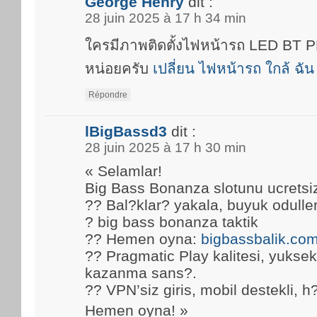
George Henry
dit :
28 juin 2025 à 17 h 34 min
ใครมีภาพติดตั้งไฟหน้ารถ LED BT
หน่อยครับ
เปลี่ยน ไฟหน้ารถ ใกล้ ฉัน
Répondre
lBigBassd3
dit :
28 juin 2025 à 17 h 30 min
« Selamlar!
Big Bass Bonanza slotunu ucretsi
?? Bal?klar? yakala, buyuk oduller
? big bass bonanza taktik
?? Hemen oyna:
bigbassbalik.co
?? Pragmatic Play kalitesi, yuks
kazanma sans?.
?? VPN’siz giris, mobil destekli, h
Hemen oyna! »