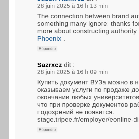
28 juin 2025 à 16 h 13 min
The connection between brand aut
something many ignore; thanks for 
more about constructing authority
Phoenix
.
Répondre
Sazrxcz
dit :
28 juin 2025 à 16 h 09 min
Купить документ ВУЗа можно в 
оказываем услуги по продаже д
окончании любых университетов
что при проверке документов р
подозрений не появится.
stage.tripee.fr/employer/eonline-
Répondre