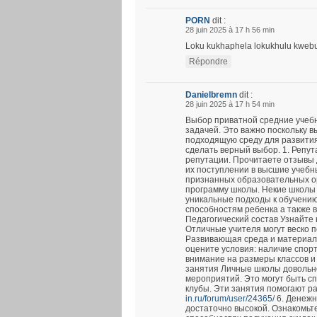
PORN
dit :
28 juin 2025 à 17 h 56 min
Loku kukhaphela lokukhulu kwebung
Répondre
Danielbremn
dit :
28 juin 2025 à 17 h 54 min
Выбор приватной средние учеб
задачей. Это важно поскольку в
подходящую среду для развития
сделать верный выбор. 1. Репу
репутации. Прочитаете отзывы 
их поступлении в высшие учебн
признанных образовательных ор
программу школы. Некие школы
уникальные подходы к обучению
способностям ребенка а также 
Педагогический состав Узнайте 
Отличные учителя могут веско п
Развивающая среда и материал
оцените условия: наличие спор
внимание на размеры классов и
занятия Личные школы довольно
мероприятий. Это могут быть с
клубы. Эти занятия помогают р
in.ru/forum/user/24365/
6. Денежн
достаточно высокой. Ознакомьтес