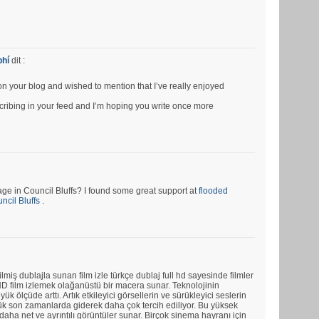
phí
dit :
pon your blog and wished to mention that I’ve really enjoyed
bscribing in your feed and I’m hoping you write once more
e in Council Bluffs? I found some great support at
flooded
cil Bluffs
.
ilmiş dublajla sunan film izle türkçe dublaj full hd sayesinde filmler
ll HD film izlemek olağanüstü bir macera sunar. Teknolojinin
üyük ölçüde arttı. Artık etkileyici görsellerin ve sürükleyici seslerin
rlük son zamanlarda giderek daha çok tercih ediliyor. Bu yüksek
aha net ve ayrıntılı görüntüler sunar. Birçok sinema hayranı için