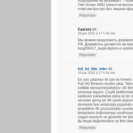
подозрений не возникнет. – Ко
Уже более 4082 клиентов воспо
ответим быстро без лишних фо
Répondre
Cazrxrs
dit :
28 juin 2025 à 17 h 59 min
Мы можем предложить документ
РФ. Документы делаются на прави
blog/56417_kupit-diplom-o-vyssh
Répondre
full_hd_film_kder
dit :
28 juin 2025 à 17 h 56 min
En son çıkanları 4k izle ile hemen
Full HD filmlerin keyfini çıkar. Tekno
netlikte deneyimleyebiliyor. 4K fil
seviyeye taşıyor. Çeşitli platforml
kalitesini yükselterek daha iyi bi
servisler geniş bir 4K içerik arşi
deneyimi tam anlamıyla yaşamak iç
projektörü 4K çözünürlükle uyumlud
detaylarını doğrulamayı unutmayın
Uygun kurulum ve güvenilir bir plat
Bu fırsatı değerlendirin ve film izl
Répondre