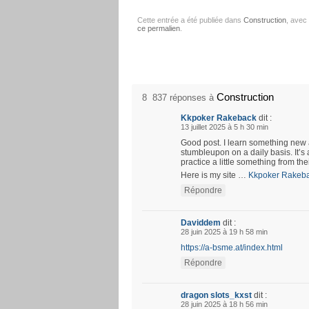
Cette entrée a été publiée dans
Construction
, avec
ce permalien
.
Construction
8 837 réponses à
Kkpoker Rakeback
dit :
13 juillet 2025 à 5 h 30 min
Good post. I learn something new 
stumbleupon on a daily basis. It’s 
practice a little something from the
Here is my site …
Kkpoker Rakeb
Répondre
Daviddem
dit :
28 juin 2025 à 19 h 58 min
https://a-bsme.at/index.html
Répondre
dragon slots_kxst
dit :
28 juin 2025 à 18 h 56 min