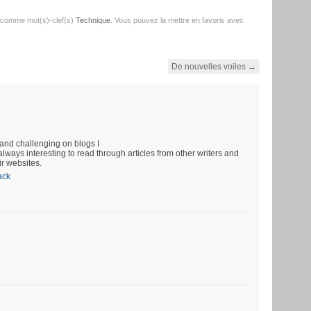
 comme mot(s)-clef(s)
Technique
. Vous pouvez la mettre en favoris avec
De nouvelles voiles
→
and challenging on blogs I
always interesting to read through articles from other writers and
ir websites.
ack