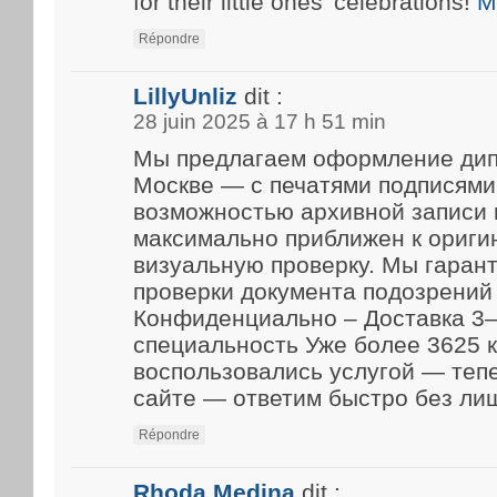
for their little ones’ celebrations!
M
Répondre
LillyUnliz
dit :
28 juin 2025 à 17 h 51 min
Мы предлагаем оформление дип
Москве — с печатями подписями
возможностью архивной записи 
максимально приближен к ориги
визуальную проверку. Мы гарант
проверки документа подозрений 
Конфиденциально – Доставка 3–
специальность Уже более 3625 
воспользовались услугой — теп
сайте — ответим быстро без ли
Répondre
Rhoda Medina
dit :