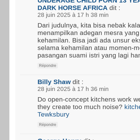
UNDERAGE CHILD PORN 13 YEA
DARK HORSE AFRICA
dit :
28 juin 2025 à 17 h 38 min
Dari judulnya, kita bisa nebak kal
menampilkan adegan mesra yang
kehamilan. Bisa jadi ada unsur ek
selama kehamilan atau momen-m
pasangan suami istri yang lagi ham
Répondre
Billy Shaw
dit :
28 juin 2025 à 17 h 36 min
Do open-concept kitchens work well
they create too much noise?
kitch
Tewksbury
Répondre