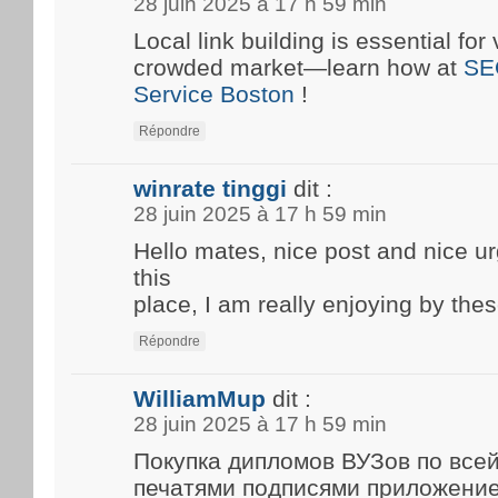
28 juin 2025 à 17 h 59 min
Local link building is essential for 
crowded market—learn how at
SE
Service Boston
!
Répondre
winrate tinggi
dit :
28 juin 2025 à 17 h 59 min
Hello mates, nice post and nice 
this
place, I am really enjoying by thes
Répondre
WilliamMup
dit :
28 juin 2025 à 17 h 59 min
Покупка дипломов ВУЗов по все
печатями подписями приложени