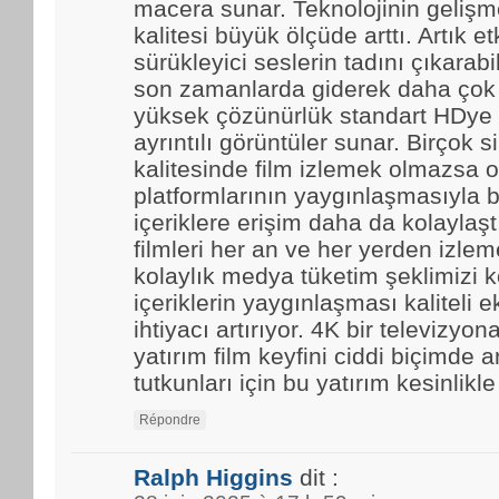
macera sunar. Teknolojinin gelişmes
kalitesi büyük ölçüde arttı. Artık et
sürükleyici seslerin tadını çıkarabi
son zamanlarda giderek daha çok t
yüksek çözünürlük standart HDye 
ayrıntılı görüntüler sunar. Birçok 
kalitesinde film izlemek olmazsa o
platformlarının yaygınlaşmasıyla b
içeriklere erişim daha da kolaylaştı.
filmleri her an ve her yerden izle
kolaylık medya tüketim şeklimizi k
içeriklerin yaygınlaşması kaliteli 
ihtiyacı artırıyor. 4K bir televizyo
yatırım film keyfini ciddi biçimde ar
tutkunları için bu yatırım kesinlikl
Répondre
Ralph Higgins
dit :