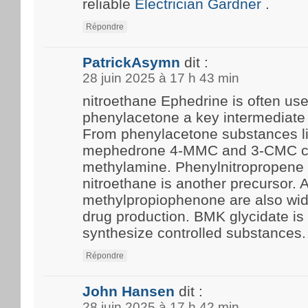
reliable
Electrician Gardner
.
Répondre
PatrickAsymn
dit :
28 juin 2025 à 17 h 43 min
nitroethane Ephedrine is often us
phenylacetone a key intermediate 
From phenylacetone substances l
mephedrone 4-MMC and 3-CMC c
methylamine. Phenylnitropropene 
nitroethane is another precursor.
methylpropiophenone are also wide
drug production. BMK glycidate i
synthesize controlled substances.
Répondre
John Hansen
dit :
28 juin 2025 à 17 h 42 min