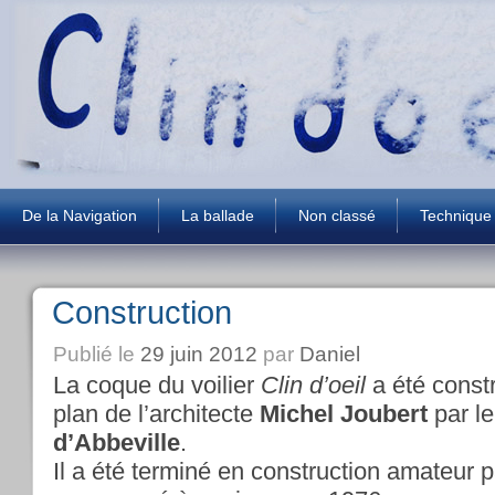
De la Navigation
La ballade
Non classé
Technique
Construction
Publié le
29 juin 2012
par
Daniel
La coque du voilier
Clin d’oeil
a été const
plan de l’architecte
Michel Joubert
par le
d’Abbeville
.
Il a été terminé en construction amateur p