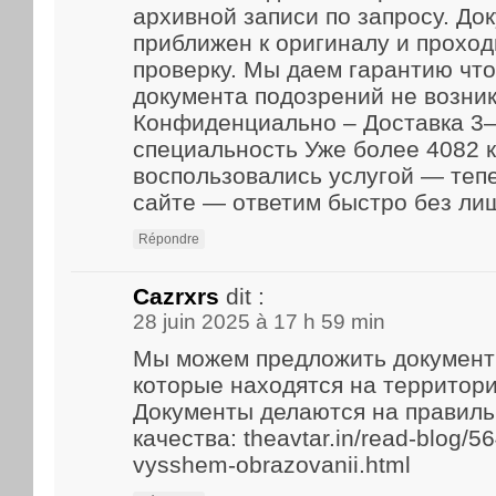
архивной записи по запросу. До
приближен к оригиналу и прохо
проверку. Мы даем гарантию что
документа подозрений не возник
Конфиденциально – Доставка 3–
специальность Уже более 4082 
воспользовались услугой — теп
сайте — ответим быстро без ли
Répondre
Cazrxrs
dit :
28 juin 2025 à 17 h 59 min
Мы можем предложить документ
которые находятся на территори
Документы делаются на правиль
качества: theavtar.in/read-blog/5
vysshem-obrazovanii.html