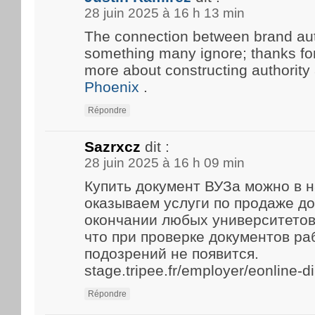
28 juin 2025 à 16 h 13 min
The connection between brand aut
something many ignore; thanks for 
more about constructing authority
Phoenix
.
Répondre
Sazrxcz
dit :
28 juin 2025 à 16 h 09 min
Купить документ ВУЗа можно в 
оказываем услуги по продаже д
окончании любых университетов
что при проверке документов р
подозрений не появится.
stage.tripee.fr/employer/eonline-
Répondre