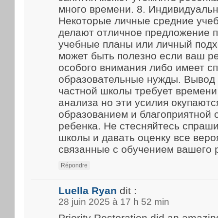
много времени. 8. Индивидуаль
Некоторые личные средние уче
делают отличное предложение 
учебные планы или личный подх
может быть полезно если ваш р
особого внимания либо имеет с
образовательные нужды. Вывод
частной школы требует времени
анализа но эти усилия окупают
образованием и благоприятной 
ребенка. Не стесняйтесь спраш
школы и давать оценку все веро
связанные с обучением вашего 
Répondre
Luella Ryan
dit :
28 juin 2025 à 17 h 52 min
Priority Restoration did an amazin