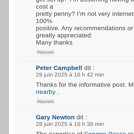
cost a
pretty penny? I’m not very internet
100%
positive. Any recommendations or
greatly appreciated.
Many thanks
Répondre
Peter Campbell
dit :
28 juin 2025 à 16 h 42 min
Thanks for the informative post. 
nearby
.
Répondre
Gary Newton
dit :
28 juin 2025 à 16 h 38 min
The expertise of
Servpro Pasco
re