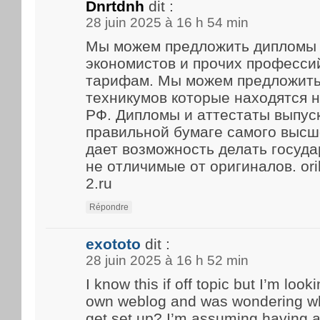
Dnrtdnh
dit :
28 juin 2025 à 16 h 54 min
Мы можем предложить дипломы 
экономистов и прочих професси
тарифам. Мы можем предложить
техникумов которые находятся 
РФ. Дипломы и аттестаты выпус
правильной бумаге самого высше
дает возможность делать госуд
не отличимые от оригиналов. ori
2.ru
Répondre
exototo
dit :
28 juin 2025 à 16 h 52 min
I know this if off topic but I’m look
own weblog and was wondering what
get set up? I’m assuming having a