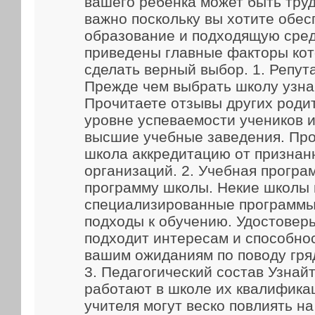
вашего ребенка может быть труд
важно поскольку вы хотите обес
образование и подходящую сред
приведены главные факторы кот
сделать верный выбор. 1. Репут
Прежде чем выбрать школу узна
Прочитаете отзывы других родит
уровне успеваемости учеников и
высшие учебные заведения. Про
школа аккредитацию от признан
организаций. 2. Учебная прогр
программу школы. Некие школы
специализированные программы
подходы к обучению. Удостоверь
подходит интересам и способно
вашим ожиданиям по поводу гря
3. Педагогический состав Узнайт
работают в школе их квалифика
учителя могут веско повлиять н