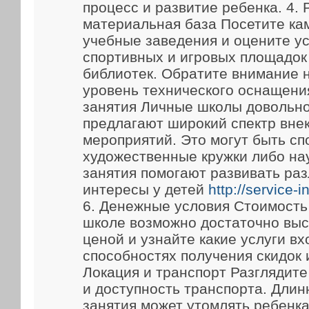
процесс и развитие ребенка. 4.
материальная база Посетите ка
учебные заведения и оцените у
спортивных и игровых площадок
библиотек. Обратите внимание 
уровень технического оснащени
занятия Личные школы довольно
предлагают широкий спектр вне
мероприятий. Это могут быть сп
художественные кружки либо на
занятия помогают развивать ра
интересы у детей
http://service-
6. Денежные условия Стоимость
школе возможно достаточно выс
ценой и узнайте какие услуги вх
способностях получения скидок 
Локация и транспорт Разглядит
и доступность транспорта. Длин
занятия может утомлять ребенка