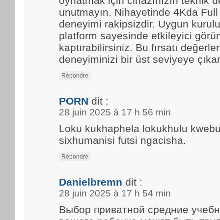
oynatmak için cihazınızın teknik d
unutmayın. Nihayetinde 4Kda Full
deneyimi rakipsizdir. Uygun kurulu
platform sayesinde etkileyici görün
kaptırabilirsiniz. Bu fırsatı değerle
deneyiminizi bir üst seviyeye çıkar
Répondre
PORN
dit :
28 juin 2025 à 17 h 56 min
Loku kukhaphela lokukhulu kwebun
sixhumanisi futsi ngacisha.
Répondre
Danielbremn
dit :
28 juin 2025 à 17 h 54 min
Выбор приватной средние учебн