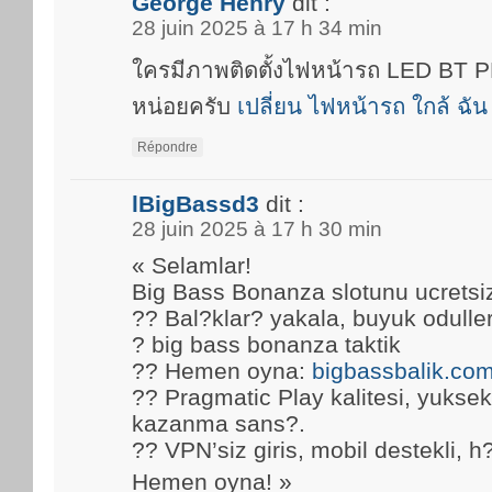
George Henry
dit :
28 juin 2025 à 17 h 34 min
ใครมีภาพติดตั้งไฟหน้ารถ LED BT
หน่อยครับ
เปลี่ยน ไฟหน้ารถ ใกล้ ฉัน
Répondre
lBigBassd3
dit :
28 juin 2025 à 17 h 30 min
« Selamlar!
Big Bass Bonanza slotunu ucretsi
?? Bal?klar? yakala, buyuk oduller
? big bass bonanza taktik
?? Hemen oyna:
bigbassbalik.co
?? Pragmatic Play kalitesi, yuks
kazanma sans?.
?? VPN’siz giris, mobil destekli, h
Hemen oyna! »