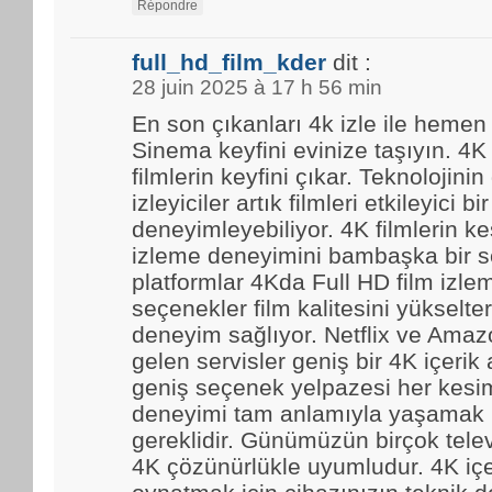
Répondre
full_hd_film_kder
dit :
28 juin 2025 à 17 h 56 min
En son çıkanları 4k izle ile hemen
Sinema keyfini evinize taşıyın. 4K
filmlerin keyfini çıkar. Teknolojinin
izleyiciler artık filmleri etkileyici bir
deneyimleyebiliyor. 4K filmlerin kes
izleme deneyimini bambaşka bir se
platformlar 4Kda Full HD film izl
seçenekler film kalitesini yükselter
deneyim sağlıyor. Netflix ve Amaz
gelen servisler geniş bir 4K içerik
geniş seçenek yelpazesi her kesim
deneyimi tam anlamıyla yaşamak i
gereklidir. Günümüzün birçok tele
4K çözünürlükle uyumludur. 4K içe