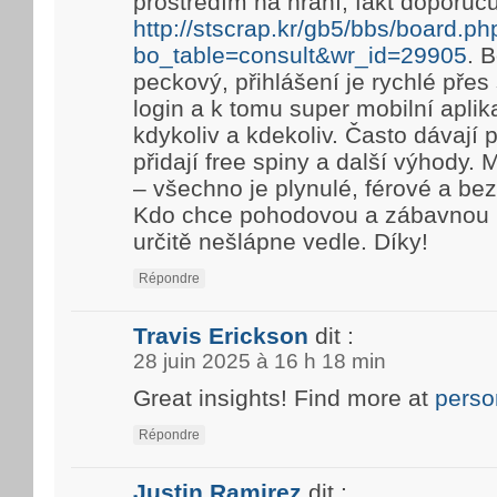
prostředím na hraní, fakt doporuč
http://stscrap.kr/gb5/bbs/board.ph
bo_table=consult&wr_id=29905
. 
peckový, přihlášení je rychlé pře
login a k tomu super mobilní aplik
kdykoliv a kdekoliv. Často dávají
přidají free spiny a další výhody. 
– všechno je plynulé, férové a be
Kdo chce pohodovou a zábavnou h
určitě nešlápne vedle. Díky!
Répondre
Travis Erickson
dit :
28 juin 2025 à 16 h 18 min
Great insights! Find more at
perso
Répondre
Justin Ramirez
dit :