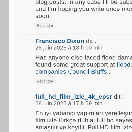
blog posts. In any case I’ll be sub
and I’m hoping you write once mo
soon!
Répondre
Francisco Dixon
dit :
28 juin 2025 à 18 h 00 min
Has anyone else faced flood damag
found some great support at
floo
companies Council Bluffs
.
Répondre
full_hd_film_izle_4k_epsr
dit :
28 juin 2025 à 17 h 59 min
En iyi yabancı yapımları yerelleşti
film izle türkçe dublaj full hd saye
anlaşılır ve keyifli. Full HD film i