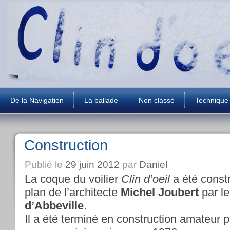
De la Navigation
La ballade
Non classé
Technique
Construction
Publié le
29 juin 2012
par
Daniel
La coque du voilier
Clin d’oeil
a été const
plan de l’architecte
Michel Joubert
par le
d’Abbeville
.
Il a été terminé en construction amateur p