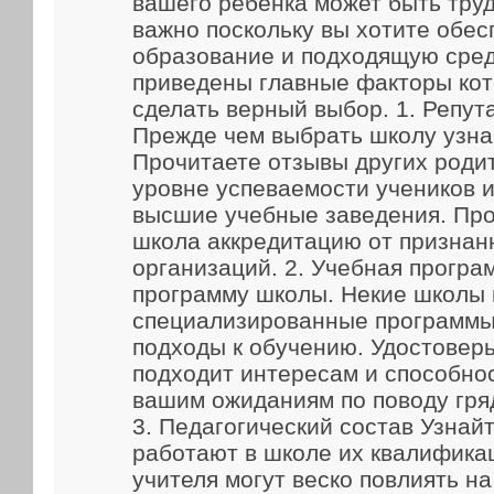
вашего ребенка может быть труд
важно поскольку вы хотите обес
образование и подходящую сред
приведены главные факторы кот
сделать верный выбор. 1. Репут
Прежде чем выбрать школу узна
Прочитаете отзывы других родит
уровне успеваемости учеников и
высшие учебные заведения. Про
школа аккредитацию от признан
организаций. 2. Учебная прогр
программу школы. Некие школы
специализированные программы
подходы к обучению. Удостоверь
подходит интересам и способно
вашим ожиданиям по поводу гря
3. Педагогический состав Узнайт
работают в школе их квалифика
учителя могут веско повлиять н