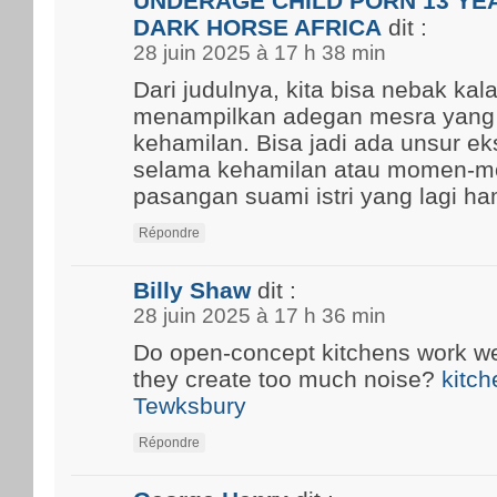
UNDERAGE CHILD PORN 13 YEA
DARK HORSE AFRICA
dit :
28 juin 2025 à 17 h 38 min
Dari judulnya, kita bisa nebak kal
menampilkan adegan mesra yang
kehamilan. Bisa jadi ada unsur ek
selama kehamilan atau momen-m
pasangan suami istri yang lagi ham
Répondre
Billy Shaw
dit :
28 juin 2025 à 17 h 36 min
Do open-concept kitchens work well
they create too much noise?
kitch
Tewksbury
Répondre