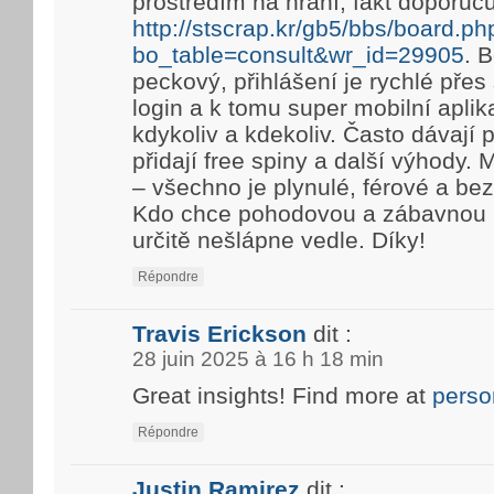
prostředím na hraní, fakt doporuč
http://stscrap.kr/gb5/bbs/board.ph
bo_table=consult&wr_id=29905
. 
peckový, přihlášení je rychlé pře
login a k tomu super mobilní aplik
kdykoliv a kdekoliv. Často dávají
přidají free spiny a další výhody. 
– všechno je plynulé, férové a be
Kdo chce pohodovou a zábavnou h
určitě nešlápne vedle. Díky!
Répondre
Travis Erickson
dit :
28 juin 2025 à 16 h 18 min
Great insights! Find more at
perso
Répondre
Justin Ramirez
dit :