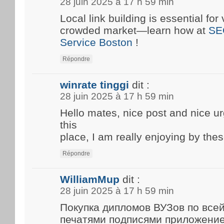
28 juin 2025 à 17 h 59 min
Local link building is essential for 
crowded market—learn how at
SE
Service Boston
!
Répondre
winrate tinggi
dit :
28 juin 2025 à 17 h 59 min
Hello mates, nice post and nice 
this
place, I am really enjoying by thes
Répondre
WilliamMup
dit :
28 juin 2025 à 17 h 59 min
Покупка дипломов ВУЗов по все
печатями подписями приложени