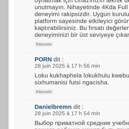
oynatmak için cihazınızın teknik d
unutmayın. Nihayetinde 4Kda Full
deneyimi rakipsizdir. Uygun kurulu
platform sayesinde etkileyici görün
kaptırabilirsiniz. Bu fırsatı değerle
deneyiminizi bir üst seviyeye çıkar
Répondre
PORN
dit :
28 juin 2025 à 17 h 56 min
Loku kukhaphela lokukhulu kwebun
sixhumanisi futsi ngacisha.
Répondre
Danielbremn
dit :
28 juin 2025 à 17 h 54 min
Выбор приватной средние учебн