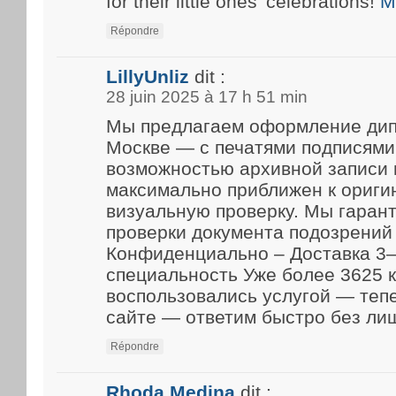
for their little ones’ celebrations!
M
Répondre
LillyUnliz
dit :
28 juin 2025 à 17 h 51 min
Мы предлагаем оформление дип
Москве — с печатями подписями
возможностью архивной записи 
максимально приближен к ориги
визуальную проверку. Мы гарант
проверки документа подозрений 
Конфиденциально – Доставка 3–
специальность Уже более 3625 
воспользовались услугой — теп
сайте — ответим быстро без ли
Répondre
Rhoda Medina
dit :