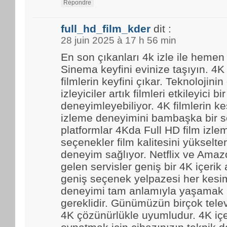
Répondre
full_hd_film_kder
dit :
28 juin 2025 à 17 h 56 min
En son çıkanları 4k izle ile hemen
Sinema keyfini evinize taşıyın. 4K
filmlerin keyfini çıkar. Teknolojinin
izleyiciler artık filmleri etkileyici bir
deneyimleyebiliyor. 4K filmlerin kes
izleme deneyimini bambaşka bir se
platformlar 4Kda Full HD film izl
seçenekler film kalitesini yükselter
deneyim sağlıyor. Netflix ve Amaz
gelen servisler geniş bir 4K içerik
geniş seçenek yelpazesi her kesim
deneyimi tam anlamıyla yaşamak i
gereklidir. Günümüzün birçok tele
4K çözünürlükle uyumludur. 4K içe