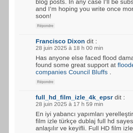
blog posts. In any case I’ll be sub
and I’m hoping you write once mo
soon!
Répondre
Francisco Dixon
dit :
28 juin 2025 à 18 h 00 min
Has anyone else faced flood damag
found some great support at
floo
companies Council Bluffs
.
Répondre
full_hd_film_izle_4k_epsr
dit :
28 juin 2025 à 17 h 59 min
En iyi yabancı yapımları yerelleşti
film izle türkçe dublaj full hd saye
anlaşılır ve keyifli. Full HD film i