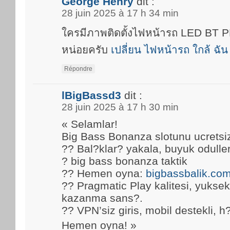
George Henry
dit :
28 juin 2025 à 17 h 34 min
ใครมีภาพติดตั้งไฟหน้ารถ LED BT
หน่อยครับ
เปลี่ยน ไฟหน้ารถ ใกล้ ฉัน
Répondre
lBigBassd3
dit :
28 juin 2025 à 17 h 30 min
« Selamlar!
Big Bass Bonanza slotunu ucretsi
?? Bal?klar? yakala, buyuk oduller
? big bass bonanza taktik
?? Hemen oyna:
bigbassbalik.co
?? Pragmatic Play kalitesi, yuks
kazanma sans?.
?? VPN’siz giris, mobil destekli, h
Hemen oyna! »