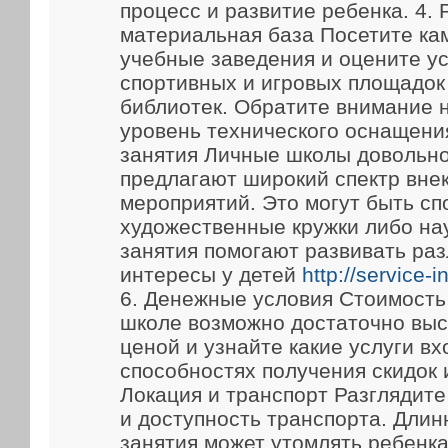
процесс и развитие ребенка. 4.
материальная база Посетите ка
учебные заведения и оцените у
спортивных и игровых площадок
библиотек. Обратите внимание 
уровень технического оснащени
занятия Личные школы довольно
предлагают широкий спектр вне
мероприятий. Это могут быть сп
художественные кружки либо на
занятия помогают развивать ра
интересы у детей
http://service-
6. Денежные условия Стоимость
школе возможно достаточно выс
ценой и узнайте какие услуги вх
способностях получения скидок 
Локация и транспорт Разглядит
и доступность транспорта. Длин
занятия может утомлять ребенка