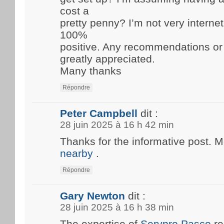
cost a
pretty penny? I’m not very internet
100%
positive. Any recommendations or
greatly appreciated.
Many thanks
Répondre
Peter Campbell
dit :
28 juin 2025 à 16 h 42 min
Thanks for the informative post. 
nearby
.
Répondre
Gary Newton
dit :
28 juin 2025 à 16 h 38 min
The expertise of
Servpro Pasco
re