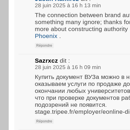
28 juin 2025 à 16 h 13 min
The connection between brand aut
something many ignore; thanks for 
more about constructing authority
Phoenix
.
Répondre
Sazrxcz
dit :
28 juin 2025 à 16 h 09 min
Купить документ ВУЗа можно в 
оказываем услуги по продаже д
окончании любых университетов
что при проверке документов р
подозрений не появится.
stage.tripee.fr/employer/eonline-
Répondre