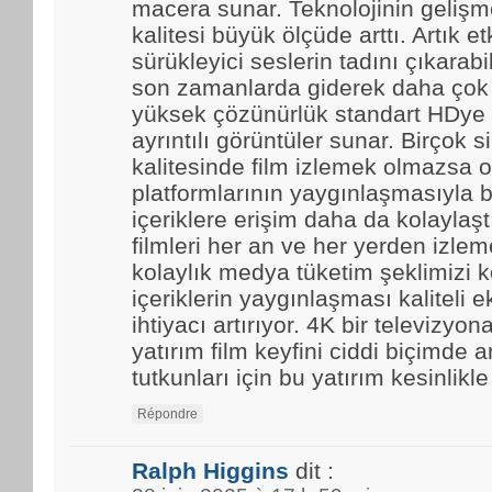
macera sunar. Teknolojinin gelişmes
kalitesi büyük ölçüde arttı. Artık et
sürükleyici seslerin tadını çıkarabi
son zamanlarda giderek daha çok t
yüksek çözünürlük standart HDye 
ayrıntılı görüntüler sunar. Birçok 
kalitesinde film izlemek olmazsa o
platformlarının yaygınlaşmasıyla b
içeriklere erişim daha da kolaylaştı.
filmleri her an ve her yerden izle
kolaylık medya tüketim şeklimizi k
içeriklerin yaygınlaşması kaliteli 
ihtiyacı artırıyor. 4K bir televizyo
yatırım film keyfini ciddi biçimde ar
tutkunları için bu yatırım kesinlikl
Répondre
Ralph Higgins
dit :