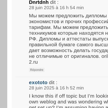
Dnrtdnh
dit :
28 juin 2025 à 16 h 54 min
Мы можем предложить дипломы 
экономистов и прочих професси
тарифам. Мы можем предложить
техникумов которые находятся 
РФ. Дипломы и аттестаты выпус
правильной бумаге самого высше
дает возможность делать госуд
не отличимые от оригиналов. ori
2.ru
Répondre
exototo
dit :
28 juin 2025 à 16 h 52 min
I know this if off topic but I’m look
own weblog and was wondering what
get set up? I’m assuming having a