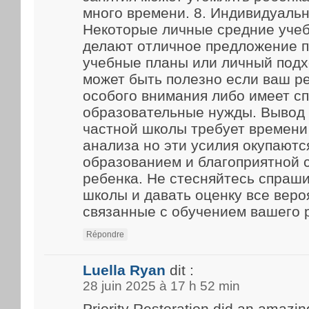
много времени. 8. Индивидуаль
Некоторые личные средние уче
делают отличное предложение 
учебные планы или личный подх
может быть полезно если ваш р
особого внимания либо имеет с
образовательные нужды. Вывод
частной школы требует времени
анализа но эти усилия окупают
образованием и благоприятной 
ребенка. Не стесняйтесь спраш
школы и давать оценку все веро
связанные с обучением вашего 
Répondre
Luella Ryan
dit :
28 juin 2025 à 17 h 52 min
Priority Restoration did an amazin