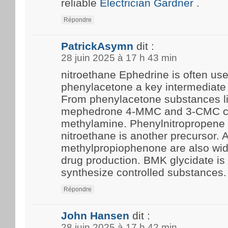
reliable
Electrician Gardner
.
Répondre
PatrickAsymn
dit :
28 juin 2025 à 17 h 43 min
nitroethane Ephedrine is often us
phenylacetone a key intermediate 
From phenylacetone substances l
mephedrone 4-MMC and 3-CMC c
methylamine. Phenylnitropropene 
nitroethane is another precursor.
methylpropiophenone are also wide
drug production. BMK glycidate i
synthesize controlled substances.
Répondre
John Hansen
dit :
28 juin 2025 à 17 h 42 min