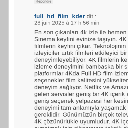
Répondre
full_hd_film_kder
dit :
28 juin 2025 à 17 h 56 min
En son çıkanları 4k izle ile hemen
Sinema keyfini evinize taşıyın. 4K
filmlerin keyfini çıkar. Teknolojinin
izleyiciler artık filmleri etkileyici bir
deneyimleyebiliyor. 4K filmlerin kes
izleme deneyimini bambaşka bir se
platformlar 4Kda Full HD film izl
seçenekler film kalitesini yükselter
deneyim sağlıyor. Netflix ve Amaz
gelen servisler geniş bir 4K içerik
geniş seçenek yelpazesi her kesim
deneyimi tam anlamıyla yaşamak i
gereklidir. Günümüzün birçok tele
4K çözünürlükle uyumludur. 4K içe