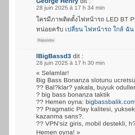
George Henry
dit :
28 juin 2025 à 17 h 34 min
ใครมีภาพติดตั้งไฟหน้ารถ LED BT
หน่อยครับ
เปลี่ยน ไฟหน้ารถ ใกล้ ฉัน
Répondre
lBigBassd3
dit :
28 juin 2025 à 17 h 30 min
« Selamlar!
Big Bass Bonanza slotunu ucretsi
?? Bal?klar? yakala, buyuk oduller
? big bass bonanza taktik
?? Hemen oyna:
bigbassbalik.co
?? Pragmatic Play kalitesi, yuks
kazanma sans?.
?? VPN’siz giris, mobil destekli, h
Hemen oyna! »