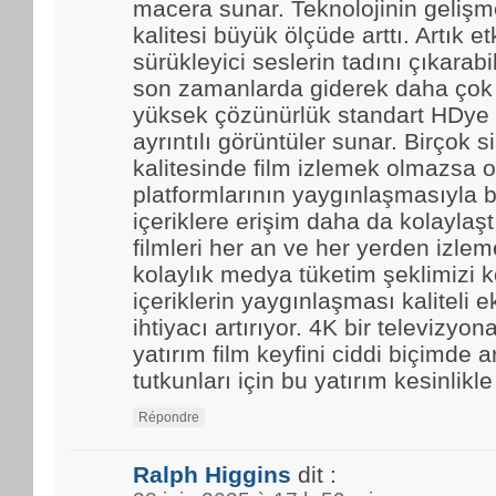
macera sunar. Teknolojinin gelişmes
kalitesi büyük ölçüde arttı. Artık et
sürükleyici seslerin tadını çıkarabi
son zamanlarda giderek daha çok t
yüksek çözünürlük standart HDye 
ayrıntılı görüntüler sunar. Birçok 
kalitesinde film izlemek olmazsa o
platformlarının yaygınlaşmasıyla b
içeriklere erişim daha da kolaylaştı.
filmleri her an ve her yerden izle
kolaylık medya tüketim şeklimizi k
içeriklerin yaygınlaşması kaliteli 
ihtiyacı artırıyor. 4K bir televizyo
yatırım film keyfini ciddi biçimde ar
tutkunları için bu yatırım kesinlikl
Répondre
Ralph Higgins
dit :