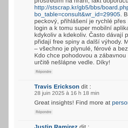
prostředím na hraní, fakt doporuč
http://stscrap.kr/gb5/bbs/board.ph
bo_table=consult&wr_id=29905
. 
peckový, přihlášení je rychlé pře
login a k tomu super mobilní aplik
kdykoliv a kdekoliv. Často dávají
přidají free spiny a další výhody. 
– všechno je plynulé, férové a be
Kdo chce pohodovou a zábavnou h
určitě nešlápne vedle. Díky!
Répondre
Travis Erickson
dit :
28 juin 2025 à 16 h 18 min
Great insights! Find more at
perso
Répondre
Justin Ramirez
dit :