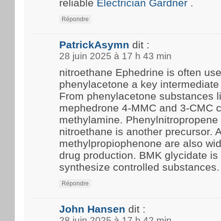
reliable
Electrician Gardner
.
Répondre
PatrickAsymn
dit :
28 juin 2025 à 17 h 43 min
nitroethane Ephedrine is often us
phenylacetone a key intermediate 
From phenylacetone substances l
mephedrone 4-MMC and 3-CMC c
methylamine. Phenylnitropropene 
nitroethane is another precursor.
methylpropiophenone are also wide
drug production. BMK glycidate i
synthesize controlled substances.
Répondre
John Hansen
dit :
28 juin 2025 à 17 h 42 min