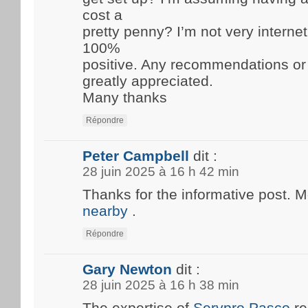
cost a
pretty penny? I’m not very internet
100%
positive. Any recommendations or
greatly appreciated.
Many thanks
Répondre
Peter Campbell
dit :
28 juin 2025 à 16 h 42 min
Thanks for the informative post. 
nearby
.
Répondre
Gary Newton
dit :
28 juin 2025 à 16 h 38 min
The expertise of
Servpro Pasco
re