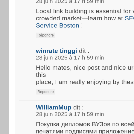
28 juin 2025 à 17 h 59 min
Local link building is essential for 
crowded market—learn how at
SE
Service Boston
!
Répondre
winrate tinggi
dit :
28 juin 2025 à 17 h 59 min
Hello mates, nice post and nice 
this
place, I am really enjoying by thes
Répondre
WilliamMup
dit :
28 juin 2025 à 17 h 59 min
Покупка дипломов ВУЗов по все
печатями подписями приложени