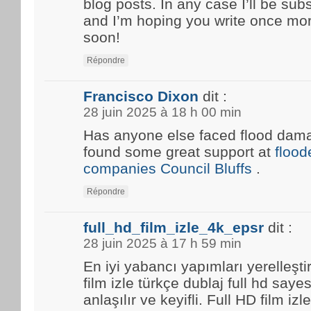
blog posts. In any case I’ll be sub
and I’m hoping you write once mo
soon!
Répondre
Francisco Dixon
dit :
28 juin 2025 à 18 h 00 min
Has anyone else faced flood damag
found some great support at
floo
companies Council Bluffs
.
Répondre
full_hd_film_izle_4k_epsr
dit :
28 juin 2025 à 17 h 59 min
En iyi yabancı yapımları yerelleşti
film izle türkçe dublaj full hd saye
anlaşılır ve keyifli. Full HD film i