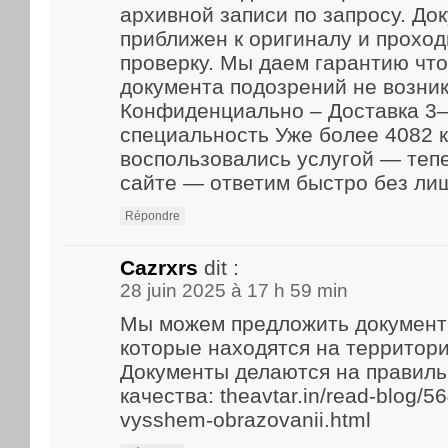
архивной записи по запросу. До
приближен к оригиналу и прохо
проверку. Мы даем гарантию что
документа подозрений не возник
Конфиденциально – Доставка 3–
специальность Уже более 4082 
воспользовались услугой — теп
сайте — ответим быстро без ли
Répondre
Cazrxrs
dit :
28 juin 2025 à 17 h 59 min
Мы можем предложить документ
которые находятся на территори
Документы делаются на правиль
качества: theavtar.in/read-blog/5
vysshem-obrazovanii.html