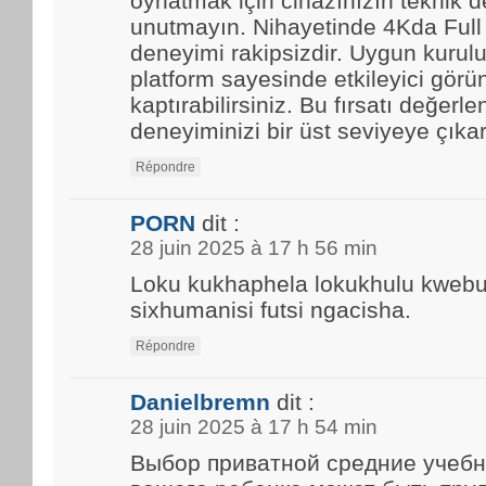
oynatmak için cihazınızın teknik d
unutmayın. Nihayetinde 4Kda Full
deneyimi rakipsizdir. Uygun kurulu
platform sayesinde etkileyici görün
kaptırabilirsiniz. Bu fırsatı değerle
deneyiminizi bir üst seviyeye çıkar
Répondre
PORN
dit :
28 juin 2025 à 17 h 56 min
Loku kukhaphela lokukhulu kwebun
sixhumanisi futsi ngacisha.
Répondre
Danielbremn
dit :
28 juin 2025 à 17 h 54 min
Выбор приватной средние учебн