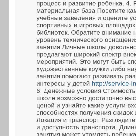
процесс и развитие ребенка. 4.
материальная база Посетите ка
учебные заведения и оцените у
спортивных и игровых площадок
библиотек. Обратите внимание 
уровень технического оснащени
занятия Личные школы довольно
предлагают широкий спектр вне
мероприятий. Это могут быть сп
художественные кружки либо на
занятия помогают развивать ра
интересы у детей
http://service-
6. Денежные условия Стоимость
школе возможно достаточно выс
ценой и узнайте какие услуги вх
способностях получения скидок 
Локация и транспорт Разглядит
и доступность транспорта. Длин
занятия может утомлять ребенка