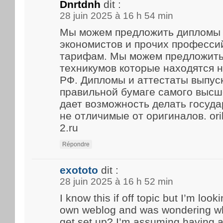
Dnrtdnh
dit :
28 juin 2025 à 16 h 54 min
Мы можем предложить дипломы 
экономистов и прочих професси
тарифам. Мы можем предложить
техникумов которые находятся 
РФ. Дипломы и аттестаты выпус
правильной бумаге самого высше
дает возможность делать госуд
не отличимые от оригиналов. ori
2.ru
Répondre
exototo
dit :
28 juin 2025 à 16 h 52 min
I know this if off topic but I’m look
own weblog and was wondering what
get set up? I’m assuming having a