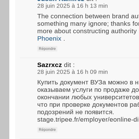
28 juin 2025 à 16 h 13 min
The connection between brand aut
something many ignore; thanks for 
more about constructing authority
Phoenix
.
Répondre
Sazrxcz
dit :
28 juin 2025 à 16 h 09 min
Купить документ ВУЗа можно в 
оказываем услуги по продаже д
окончании любых университетов
что при проверке документов р
подозрений не появится.
stage.tripee.fr/employer/eonline-
Répondre