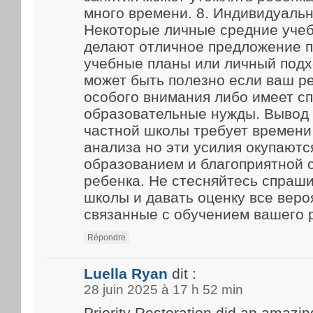
много времени. 8. Индивидуаль
Некоторые личные средние уче
делают отличное предложение 
учебные планы или личный подх
может быть полезно если ваш р
особого внимания либо имеет с
образовательные нужды. Вывод
частной школы требует времени
анализа но эти усилия окупают
образованием и благоприятной 
ребенка. Не стесняйтесь спраш
школы и давать оценку все веро
связанные с обучением вашего 
Répondre
Luella Ryan
dit :
28 juin 2025 à 17 h 52 min
Priority Restoration did an amazin