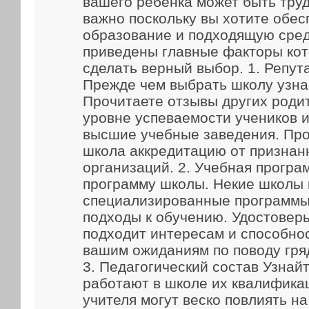
вашего ребенка может быть труд
важно поскольку вы хотите обес
образование и подходящую сред
приведены главные факторы кот
сделать верный выбор. 1. Репут
Прежде чем выбрать школу узна
Прочитаете отзывы других родит
уровне успеваемости учеников и
высшие учебные заведения. Про
школа аккредитацию от признан
организаций. 2. Учебная прогр
программу школы. Некие школы
специализированные программы
подходы к обучению. Удостоверь
подходит интересам и способно
вашим ожиданиям по поводу гря
3. Педагогический состав Узнайт
работают в школе их квалифика
учителя могут веско повлиять н