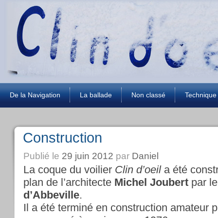
De la Navigation
La ballade
Non classé
Technique
Construction
Publié le
29 juin 2012
par
Daniel
La coque du voilier
Clin d’oeil
a été const
plan de l’architecte
Michel Joubert
par le
d’Abbeville
.
Il a été terminé en construction amateur p