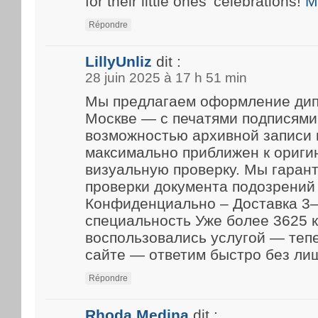
for their little ones’ celebrations!
M
Répondre
LillyUnliz
dit :
28 juin 2025 à 17 h 51 min
Мы предлагаем оформление дип
Москве — с печатями подписями
возможностью архивной записи 
максимально приближен к ориги
визуальную проверку. Мы гарант
проверки документа подозрений 
Конфиденциально – Доставка 3–
специальность Уже более 3625 
воспользовались услугой — теп
сайте — ответим быстро без ли
Répondre
Rhoda Medina
dit :