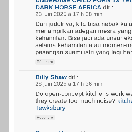
UNDERAGE CHILD PORN 13 YEA
DARK HORSE AFRICA
dit :
28 juin 2025 à 17 h 38 min
Dari judulnya, kita bisa nebak kal
menampilkan adegan mesra yang
kehamilan. Bisa jadi ada unsur ek
selama kehamilan atau momen-m
pasangan suami istri yang lagi ham
Répondre
Billy Shaw
dit :
28 juin 2025 à 17 h 36 min
Do open-concept kitchens work well
they create too much noise?
kitch
Tewksbury
Répondre