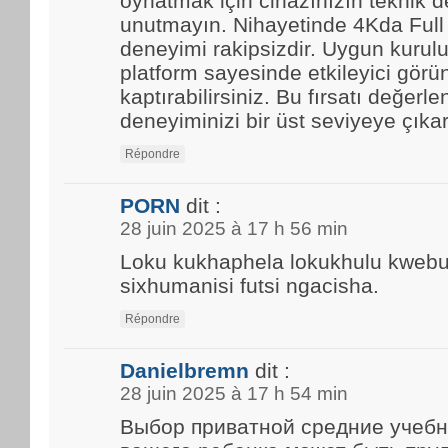
oynatmak için cihazınızın teknik d
unutmayın. Nihayetinde 4Kda Full
deneyimi rakipsizdir. Uygun kurulu
platform sayesinde etkileyici görün
kaptırabilirsiniz. Bu fırsatı değerle
deneyiminizi bir üst seviyeye çıkar
Répondre
PORN
dit :
28 juin 2025 à 17 h 56 min
Loku kukhaphela lokukhulu kwebun
sixhumanisi futsi ngacisha.
Répondre
Danielbremn
dit :
28 juin 2025 à 17 h 54 min
Выбор приватной средние учебн