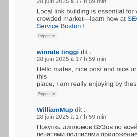
28 juin 2025 à 17 h 59 min
Local link building is essential for 
crowded market—learn how at
SE
Service Boston
!
Répondre
winrate tinggi
dit :
28 juin 2025 à 17 h 59 min
Hello mates, nice post and nice 
this
place, I am really enjoying by thes
Répondre
WilliamMup
dit :
28 juin 2025 à 17 h 59 min
Покупка дипломов ВУЗов по все
печатями подписями приложени