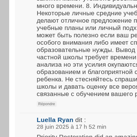
много времени. 8. Индивидуаль
Некоторые личные средние уче
делают отличное предложение 
учебные планы или личный подх
может быть полезно если ваш р
особого внимания либо имеет с
образовательные нужды. Вывод
частной школы требует времени
анализа но эти усилия окупают
образованием и благоприятной 
ребенка. Не стесняйтесь спраш
школы и давать оценку все веро
связанные с обучением вашего 
Répondre
Luella Ryan
dit :
28 juin 2025 à 17 h 52 min
Priority Restoration did an amazin