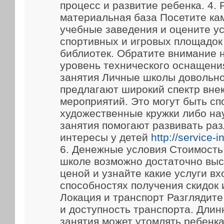
процесс и развитие ребенка. 4.
материальная база Посетите ка
учебные заведения и оцените у
спортивных и игровых площадок
библиотек. Обратите внимание 
уровень технического оснащени
занятия Личные школы довольно
предлагают широкий спектр вне
мероприятий. Это могут быть сп
художественные кружки либо на
занятия помогают развивать ра
интересы у детей
http://service-
6. Денежные условия Стоимость
школе возможно достаточно выс
ценой и узнайте какие услуги вх
способностях получения скидок 
Локация и транспорт Разглядит
и доступность транспорта. Длин
занятия может утомлять ребенка