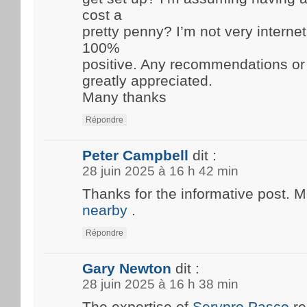
cost a
pretty penny? I’m not very internet
100%
positive. Any recommendations or
greatly appreciated.
Many thanks
Répondre
Peter Campbell
dit :
28 juin 2025 à 16 h 42 min
Thanks for the informative post. 
nearby
.
Répondre
Gary Newton
dit :
28 juin 2025 à 16 h 38 min
The expertise of
Servpro Pasco
re