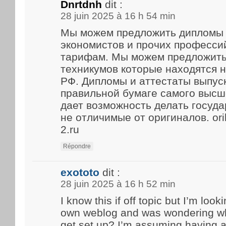
Dnrtdnh
dit :
28 juin 2025 à 16 h 54 min
Мы можем предложить дипломы 
экономистов и прочих професси
тарифам. Мы можем предложить
техникумов которые находятся 
РФ. Дипломы и аттестаты выпус
правильной бумаге самого высше
дает возможность делать госуд
не отличимые от оригиналов. ori
2.ru
Répondre
exototo
dit :
28 juin 2025 à 16 h 52 min
I know this if off topic but I’m look
own weblog and was wondering what
get set up? I’m assuming having a