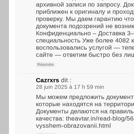
архивной записи по запросу. До
приближен к оригиналу и прохо
проверку. Мы даем гарантию что
документа подозрений не возник
Конфиденциально – Доставка 3–
специальность Уже более 4082 
воспользовались услугой — теп
сайте — ответим быстро без ли
Répondre
Cazrxrs
dit :
28 juin 2025 à 17 h 59 min
Мы можем предложить документ
которые находятся на территори
Документы делаются на правиль
качества: theavtar.in/read-blog/5
vysshem-obrazovanii.html