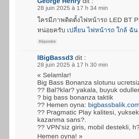
George Henry
dit :
28 juin 2025 à 17 h 34 min
ใครมีภาพติดตั้งไฟหน้ารถ LED BT
หน่อยครับ
เปลี่ยน ไฟหน้ารถ ใกล้ ฉัน
Répondre
lBigBassd3
dit :
28 juin 2025 à 17 h 30 min
« Selamlar!
Big Bass Bonanza slotunu ucretsi
?? Bal?klar? yakala, buyuk oduller
? big bass bonanza taktik
?? Hemen oyna:
bigbassbalik.co
?? Pragmatic Play kalitesi, yuks
kazanma sans?.
?? VPN’siz giris, mobil destekli, h
Hemen oyna! »