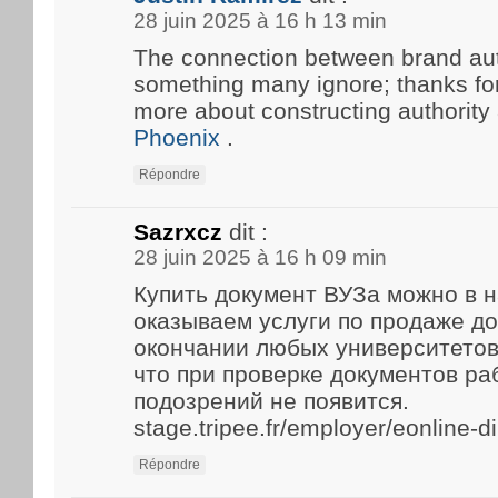
28 juin 2025 à 16 h 13 min
The connection between brand aut
something many ignore; thanks for 
more about constructing authority
Phoenix
.
Répondre
Sazrxcz
dit :
28 juin 2025 à 16 h 09 min
Купить документ ВУЗа можно в 
оказываем услуги по продаже д
окончании любых университетов
что при проверке документов р
подозрений не появится.
stage.tripee.fr/employer/eonline-
Répondre