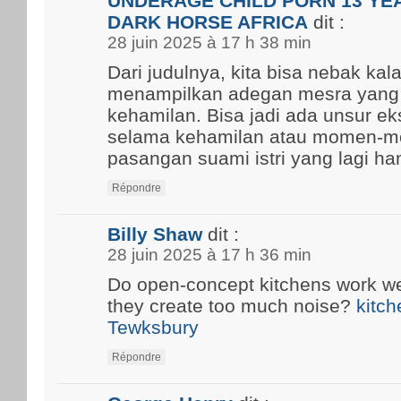
UNDERAGE CHILD PORN 13 YEA
DARK HORSE AFRICA
dit :
28 juin 2025 à 17 h 38 min
Dari judulnya, kita bisa nebak kal
menampilkan adegan mesra yang
kehamilan. Bisa jadi ada unsur ek
selama kehamilan atau momen-m
pasangan suami istri yang lagi ham
Répondre
Billy Shaw
dit :
28 juin 2025 à 17 h 36 min
Do open-concept kitchens work well
they create too much noise?
kitch
Tewksbury
Répondre