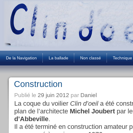
De la Navigation
La ballade
Non classé
Technique
Construction
Publié le
29 juin 2012
par
Daniel
La coque du voilier
Clin d’oeil
a été const
plan de l’architecte
Michel Joubert
par le
d’Abbeville
.
Il a été terminé en construction amateur p