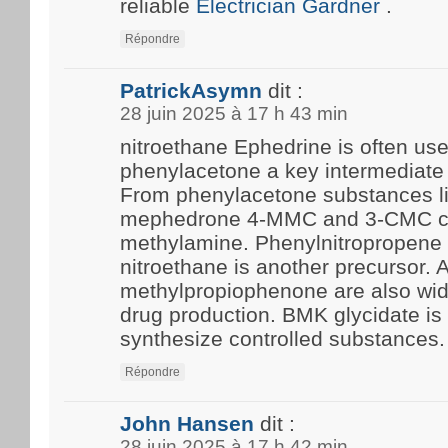
reliable
Electrician Gardner
.
Répondre
PatrickAsymn
dit :
28 juin 2025 à 17 h 43 min
nitroethane Ephedrine is often us
phenylacetone a key intermediate 
From phenylacetone substances l
mephedrone 4-MMC and 3-CMC c
methylamine. Phenylnitropropene 
nitroethane is another precursor.
methylpropiophenone are also wide
drug production. BMK glycidate i
synthesize controlled substances.
Répondre
John Hansen
dit :
28 juin 2025 à 17 h 42 min