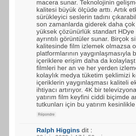
macera sunar. Teknolojinin gelişmes
kalitesi büyük ölçüde arttı. Artık et
sürükleyici seslerin tadını çıkarabi
son zamanlarda giderek daha çok t
yüksek çözünürlük standart HDye 
ayrıntılı görüntüler sunar. Birçok 
kalitesinde film izlemek olmazsa o
platformlarının yaygınlaşmasıyla b
içeriklere erişim daha da kolaylaştı.
filmleri her an ve her yerden izle
kolaylık medya tüketim şeklimizi k
içeriklerin yaygınlaşması kaliteli 
ihtiyacı artırıyor. 4K bir televizyo
yatırım film keyfini ciddi biçimde ar
tutkunları için bu yatırım kesinlikl
Répondre
Ralph Higgins
dit :