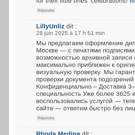
for their little ones’ celebrations!
M
Répondre
LillyUnliz
dit :
28 juin 2025 à 17 h 51 min
Мы предлагаем оформление дип
Москве — с печатями подписями
возможностью архивной записи 
максимально приближен к ориги
визуальную проверку. Мы гарант
проверки документа подозрений 
Конфиденциально – Доставка 3–
специальность Уже более 3625 
воспользовались услугой — теп
сайте — ответим быстро без ли
Répondre
Rhoda Medina
dit :