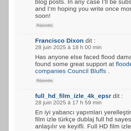
blog posts. In any case I’ll be sub
and I’m hoping you write once mo
soon!
Répondre
Francisco Dixon
dit :
28 juin 2025 à 18 h 00 min
Has anyone else faced flood damag
found some great support at
floo
companies Council Bluffs
.
Répondre
full_hd_film_izle_4k_epsr
dit :
28 juin 2025 à 17 h 59 min
En iyi yabancı yapımları yerelleşti
film izle türkçe dublaj full hd saye
anlaşılır ve keyifli. Full HD film i