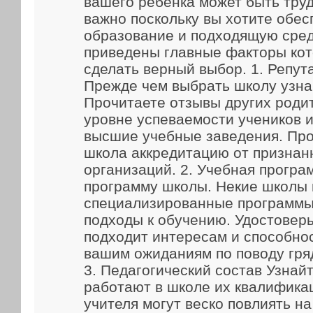
вашего ребенка может быть труд
важно поскольку вы хотите обес
образование и подходящую сред
приведены главные факторы кот
сделать верный выбор. 1. Репут
Прежде чем выбрать школу узна
Прочитаете отзывы других родит
уровне успеваемости учеников и
высшие учебные заведения. Про
школа аккредитацию от признан
организаций. 2. Учебная прогр
программу школы. Некие школы
специализированные программы
подходы к обучению. Удостоверь
подходит интересам и способно
вашим ожиданиям по поводу гря
3. Педагогический состав Узнайт
работают в школе их квалифика
учителя могут веско повлиять н