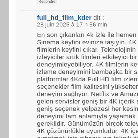
Répondre
full_hd_film_kder
dit :
28 juin 2025 à 17 h 56 min
En son çıkanları 4k izle ile hemen
Sinema keyfini evinize taşıyın. 4K
filmlerin keyfini çıkar. Teknolojinin
izleyiciler artık filmleri etkileyici bir
deneyimleyebiliyor. 4K filmlerin kes
izleme deneyimini bambaşka bir se
platformlar 4Kda Full HD film izl
seçenekler film kalitesini yükselter
deneyim sağlıyor. Netflix ve Amaz
gelen servisler geniş bir 4K içerik
geniş seçenek yelpazesi her kesim
deneyimi tam anlamıyla yaşamak i
gereklidir. Günümüzün birçok tele
4K çözünürlükle uyumludur. 4K içe