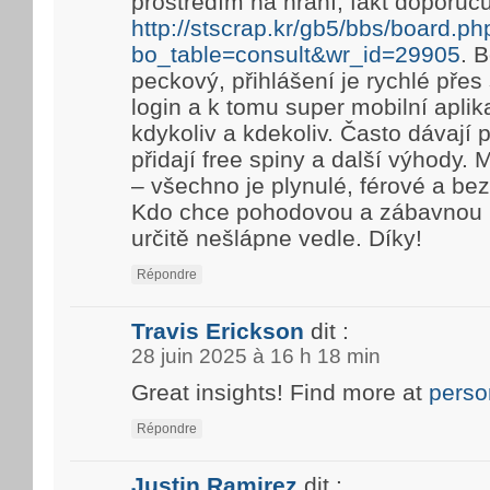
prostředím na hraní, fakt doporuč
http://stscrap.kr/gb5/bbs/board.ph
bo_table=consult&wr_id=29905
. 
peckový, přihlášení je rychlé pře
login a k tomu super mobilní aplik
kdykoliv a kdekoliv. Často dávají
přidají free spiny a další výhody. 
– všechno je plynulé, férové a be
Kdo chce pohodovou a zábavnou h
určitě nešlápne vedle. Díky!
Répondre
Travis Erickson
dit :
28 juin 2025 à 16 h 18 min
Great insights! Find more at
perso
Répondre
Justin Ramirez
dit :