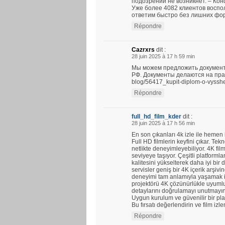
подозрений не возникнет. – Ко
Уже более 4082 клиентов воспо
ответим быстро без лишних фо
Répondre
Cazrxrs
dit :
28 juin 2025 à 17 h 59 min
Мы можем предложить документ
РФ. Документы делаются на прави
blog/56417_kupit-diplom-o-vyssh
Répondre
full_hd_film_kder
dit :
28 juin 2025 à 17 h 56 min
En son çıkanları 4k izle ile hemen
Full HD filmlerin keyfini çıkar. Tekno
netlikte deneyimleyebiliyor. 4K fil
seviyeye taşıyor. Çeşitli platforml
kalitesini yükselterek daha iyi bi
servisler geniş bir 4K içerik arşi
deneyimi tam anlamıyla yaşamak iç
projektörü 4K çözünürlükle uyumlud
detaylarını doğrulamayı unutmayın
Uygun kurulum ve güvenilir bir plat
Bu fırsatı değerlendirin ve film izl
Répondre