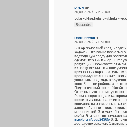
PORN
dit :
28 juin 2025 à 17 h 56 min
Loku kukhaphela lokukhulu kwebung
Répondre
Danielbremn
dit :
28 juin 2025 à 17 h 54 min
Выбор приватной средние учеб
задачей. Это важно поскольку в
подходящую среду для развития
сделать верный выбор. 1. Репу
репутации. Прочитаете отзывы 
их поступлении в высшие учебн
признанных образовательных ор
программу школы. Некие школы
уникальные подходы к обучению
способностям ребенка а также 
Педагогический состав Узнайте 
Отличные учителя могут веско п
Развивающая среда и материал
оцените условия: наличие спор
внимание на размеры классов и
занятия Личные школы довольно
мероприятий. Это могут быть с
клубы. Эти занятия помогают р
in.ru/forum/user/24365/
6. Денежн
достаточно высокой. Ознакомьтес