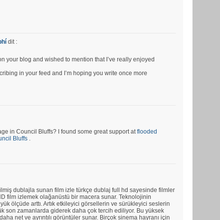
phí
dit :
pon your blog and wished to mention that I’ve really enjoyed
bscribing in your feed and I’m hoping you write once more
e in Council Bluffs? I found some great support at
flooded
cil Bluffs
.
ilmiş dublajla sunan film izle türkçe dublaj full hd sayesinde filmler
ll HD film izlemek olağanüstü bir macera sunar. Teknolojinin
üyük ölçüde arttı. Artık etkileyici görsellerin ve sürükleyici seslerin
rlük son zamanlarda giderek daha çok tercih ediliyor. Bu yüksek
aha net ve ayrıntılı görüntüler sunar. Birçok sinema hayranı için