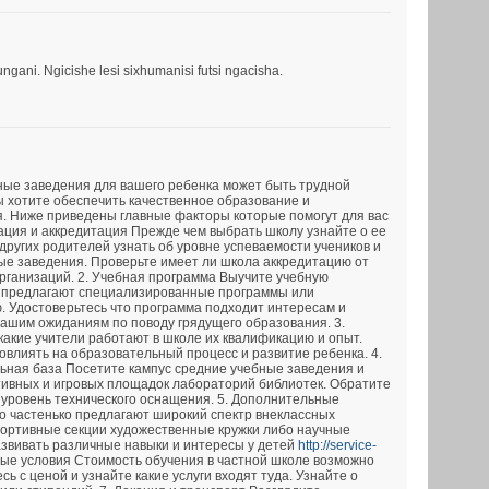
ani. Ngicishe lesi sixhumanisi futsi ngacisha.
ные заведения для вашего ребенка может быть трудной
ы хотите обеспечить качественное образование и
. Ниже приведены главные факторы которые помогут для вас
тация и аккредитация Прежде чем выбрать школу узнайте о ее
других родителей узнать об уровне успеваемости учеников и
ые заведения. Проверьте имеет ли школа аккредитацию от
ганизаций. 2. Учебная программа Выучите учебную
 предлагают специализированные программы или
. Удостоверьтесь что программа подходит интересам и
вашим ожиданиям по поводу грядущего образования. 3.
какие учители работают в школе их квалификацию и опыт.
овлиять на образовательный процесс и развитие ребенка. 4.
ьная база Посетите кампус средние учебные заведения и
тивных и игровых площадок лабораторий библиотек. Обратите
 уровень технического оснащения. 5. Дополнительные
 частенько предлагают широкий спектр внеклассных
портивные секции художественные кружки либо научные
азвивать различные навыки и интересы у детей
http://service-
ые условия Стоимость обучения в частной школе возможно
ь с ценой и узнайте какие услуги входят туда. Узнайте о