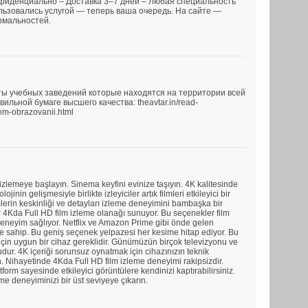
нфиденциально – Доставка 3–7 дней – Любая специальность
льзовались услугой — теперь ваша очередь. На сайте —
рмальностей.
ы учебных заведений которые находятся на территории всей
льной бумаге высшего качества: theavtar.in/read-
em-obrazovanii.html
 izlemeye başlayın. Sinema keyfini evinize taşıyın. 4K kalitesinde
lojinin gelişmesiyle birlikte izleyiciler artık filmleri etkileyici bir
mlerin keskinliği ve detayları izleme deneyimini bambaşka bir
ar 4Kda Full HD film izleme olanağı sunuyor. Bu seçenekler film
r deneyim sağlıyor. Netflix ve Amazon Prime gibi önde gelen
vine sahip. Bu geniş seçenek yelpazesi her kesime hitap ediyor. Bu
in uygun bir cihaz gereklidir. Günümüzün birçok televizyonu ve
ur. 4K içeriği sorunsuz oynatmak için cihazınızın teknik
. Nihayetinde 4Kda Full HD film izleme deneyimi rakipsizdir.
form sayesinde etkileyici görüntülere kendinizi kaptırabilirsiniz.
eme deneyiminizi bir üst seviyeye çıkarın.