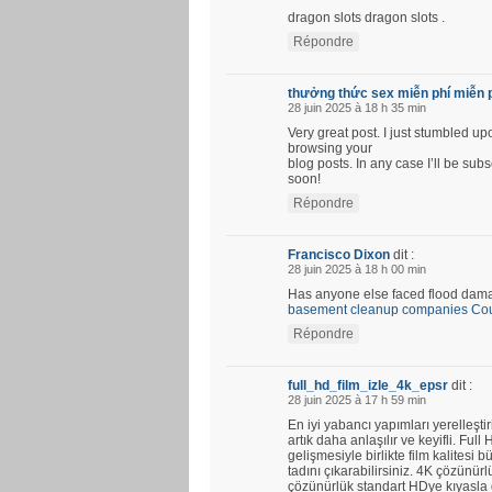
dragon slots dragon slots .
Répondre
thưởng thức sex miễn phí miễn 
28 juin 2025 à 18 h 35 min
Very great post. I just stumbled u
browsing your
blog posts. In any case I’ll be su
soon!
Répondre
Francisco Dixon
dit :
28 juin 2025 à 18 h 00 min
Has anyone else faced flood damag
basement cleanup companies Coun
Répondre
full_hd_film_izle_4k_epsr
dit :
28 juin 2025 à 17 h 59 min
En iyi yabancı yapımları yerelleştir
artık daha anlaşılır ve keyifli. Fu
gelişmesiyle birlikte film kalitesi b
tadını çıkarabilirsiniz. 4K çözünü
çözünürlük standart HDye kıyasla d