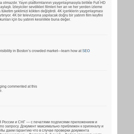
a olmazdır. Yayın platformlarının yaygınlaşmasıyla birlikte Full HD
ylaştı. İzleyiciler sevdikleri filmleri her an ve her yerden izleme
tüketim şeklimizi kökten değiştirdi. 4K içeriklerin yaygınlaşması
rtırıyor. 4K bir televizyona yapılacak doğru bir yatırım film keyfini
tkunları için bu yatırım kesinlikle buna değer.
r visibility in Boston’s crowded market—learn how at
SEO
rging commented at this
e.
й России и СНГ — с печатями подписями приложением и
по запросу. Документ максимально приближен к оригиналу и
 Мы даем гарантию что в случае проверки документа