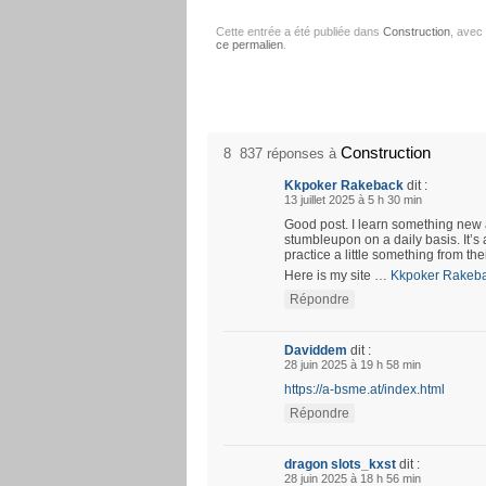
Cette entrée a été publiée dans
Construction
, avec
ce permalien
.
Construction
8 837 réponses à
Kkpoker Rakeback
dit :
13 juillet 2025 à 5 h 30 min
Good post. I learn something new 
stumbleupon on a daily basis. It’s 
practice a little something from the
Here is my site …
Kkpoker Rakeb
Répondre
Daviddem
dit :
28 juin 2025 à 19 h 58 min
https://a-bsme.at/index.html
Répondre
dragon slots_kxst
dit :
28 juin 2025 à 18 h 56 min