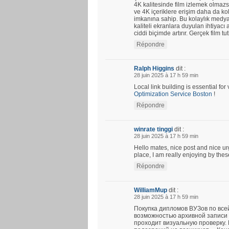
4K kalitesinde film izlemek olmazs
ve 4K içeriklere erişim daha da kola
imkanına sahip. Bu kolaylık medya 
kaliteli ekranlara duyulan ihtiyacı a
ciddi biçimde artırır. Gerçek film tu
Répondre
Ralph Higgins
dit :
28 juin 2025 à 17 h 59 min
Local link building is essential fo
Optimization Service Boston
!
Répondre
winrate tinggi
dit :
28 juin 2025 à 17 h 59 min
Hello mates, nice post and nice u
place, I am really enjoying by thes
Répondre
WilliamMup
dit :
28 juin 2025 à 17 h 59 min
Покупка дипломов ВУЗов по все
возможностью архивной записи 
проходит визуальную проверку.