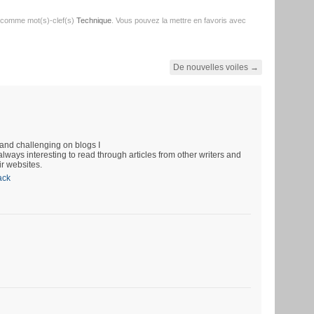
 comme mot(s)-clef(s)
Technique
. Vous pouvez la mettre en favoris avec
De nouvelles voiles
→
and challenging on blogs I
always interesting to read through articles from other writers and
ir websites.
ack