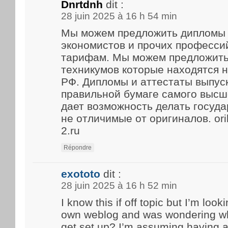
Dnrtdnh
dit :
28 juin 2025 à 16 h 54 min
Мы можем предложить дипломы 
экономистов и прочих професси
тарифам. Мы можем предложить
техникумов которые находятся 
РФ. Дипломы и аттестаты выпус
правильной бумаге самого высше
дает возможность делать госуд
не отличимые от оригиналов. ori
2.ru
Répondre
exototo
dit :
28 juin 2025 à 16 h 52 min
I know this if off topic but I’m look
own weblog and was wondering what
get set up? I’m assuming having a