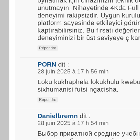
oynatmak için cihazınızın teknik d
unutmayın. Nihayetinde 4Kda Full
deneyimi rakipsizdir. Uygun kurulu
platform sayesinde etkileyici görün
kaptırabilirsiniz. Bu fırsatı değerle
deneyiminizi bir üst seviyeye çıkar
Répondre
PORN
dit :
28 juin 2025 à 17 h 56 min
Loku kukhaphela lokukhulu kwebun
sixhumanisi futsi ngacisha.
Répondre
Danielbremn
dit :
28 juin 2025 à 17 h 54 min
Выбор приватной средние учебн