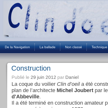
De la Navigation
La ballade
Non classé
Technique
Construction
Publié le
29 juin 2012
par
Daniel
La coque du voilier
Clin d’oeil
a été const
plan de l’architecte
Michel Joubert
par le
d’Abbeville
.
Il a été terminé en construction amateur p