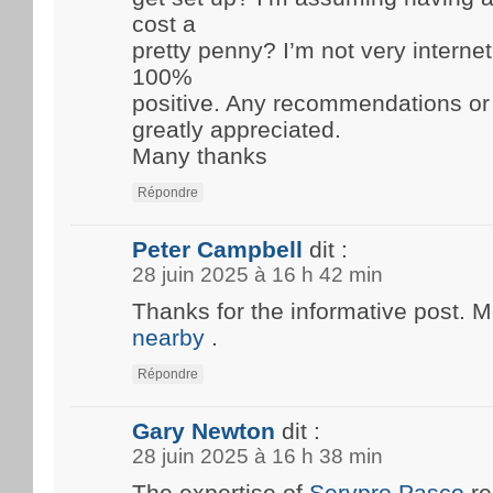
cost a
pretty penny? I’m not very internet
100%
positive. Any recommendations or
greatly appreciated.
Many thanks
Répondre
Peter Campbell
dit :
28 juin 2025 à 16 h 42 min
Thanks for the informative post. 
nearby
.
Répondre
Gary Newton
dit :
28 juin 2025 à 16 h 38 min
The expertise of
Servpro Pasco
re