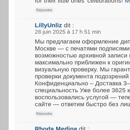
for their little ones’ celebrations!
M
Répondre
LillyUnliz
dit :
28 juin 2025 à 17 h 51 min
Мы предлагаем оформление дип
Москве — с печатями подписями
возможностью архивной записи 
максимально приближен к ориги
визуальную проверку. Мы гарант
проверки документа подозрений 
Конфиденциально – Доставка 3–
специальность Уже более 3625 
воспользовались услугой — теп
сайте — ответим быстро без ли
Répondre
Rhoda Medina
dit :