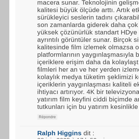
macera sunar. Teknolojinin gelişmes
kalitesi büyük ölçüde arttı. Artık et
sürükleyici seslerin tadını çıkarabi
son zamanlarda giderek daha çok t
yüksek çözünürlük standart HDye 
ayrıntılı görüntüler sunar. Birçok 
kalitesinde film izlemek olmazsa o
platformlarının yaygınlaşmasıyla b
içeriklere erişim daha da kolaylaştı.
filmleri her an ve her yerden izle
kolaylık medya tüketim şeklimizi k
içeriklerin yaygınlaşması kaliteli 
ihtiyacı artırıyor. 4K bir televizyo
yatırım film keyfini ciddi biçimde ar
tutkunları için bu yatırım kesinlikl
Répondre
Ralph Higgins
dit :