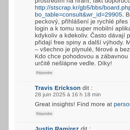
prostředím na hraní, fakt doporuč
http://stscrap.kr/gb5/bbs/board.ph
bo_table=consult&wr_id=29905
. 
peckový, přihlášení je rychlé pře
login a k tomu super mobilní aplik
kdykoliv a kdekoliv. Často dávají
přidají free spiny a další výhody. 
– všechno je plynulé, férové a be
Kdo chce pohodovou a zábavnou h
určitě nešlápne vedle. Díky!
Répondre
Travis Erickson
dit :
28 juin 2025 à 16 h 18 min
Great insights! Find more at
perso
Répondre
Justin Ramirez
dit :