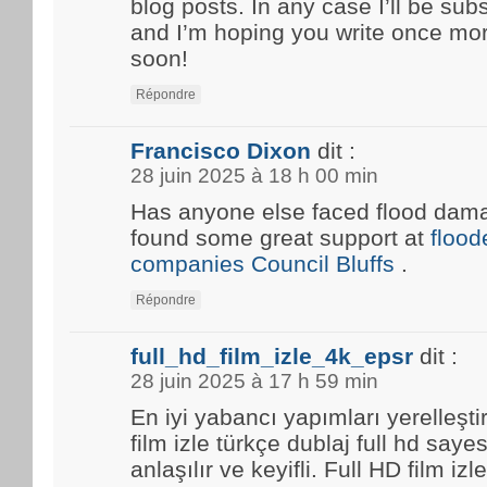
blog posts. In any case I’ll be sub
and I’m hoping you write once mo
soon!
Répondre
Francisco Dixon
dit :
28 juin 2025 à 18 h 00 min
Has anyone else faced flood damag
found some great support at
floo
companies Council Bluffs
.
Répondre
full_hd_film_izle_4k_epsr
dit :
28 juin 2025 à 17 h 59 min
En iyi yabancı yapımları yerelleşti
film izle türkçe dublaj full hd saye
anlaşılır ve keyifli. Full HD film i