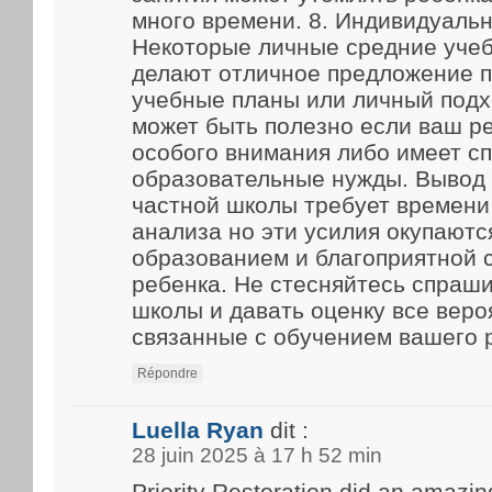
много времени. 8. Индивидуаль
Некоторые личные средние уче
делают отличное предложение 
учебные планы или личный подх
может быть полезно если ваш р
особого внимания либо имеет с
образовательные нужды. Вывод
частной школы требует времени
анализа но эти усилия окупают
образованием и благоприятной 
ребенка. Не стесняйтесь спраш
школы и давать оценку все веро
связанные с обучением вашего 
Répondre
Luella Ryan
dit :
28 juin 2025 à 17 h 52 min
Priority Restoration did an amazin