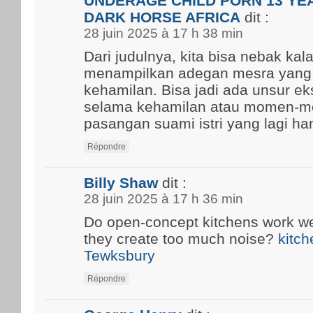
UNDERAGE CHILD PORN 13 YEA
DARK HORSE AFRICA
dit :
28 juin 2025 à 17 h 38 min
Dari judulnya, kita bisa nebak kal
menampilkan adegan mesra yang
kehamilan. Bisa jadi ada unsur ek
selama kehamilan atau momen-m
pasangan suami istri yang lagi ham
Répondre
Billy Shaw
dit :
28 juin 2025 à 17 h 36 min
Do open-concept kitchens work well
they create too much noise?
kitch
Tewksbury
Répondre