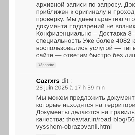
архивной записи по запросу. До
приближен к оригиналу и прохо
проверку. Мы даем гарантию что
документа подозрений не возник
Конфиденциально – Доставка 3–
специальность Уже более 4082 
воспользовались услугой — теп
сайте — ответим быстро без ли
Répondre
Cazrxrs
dit :
28 juin 2025 à 17 h 59 min
Мы можем предложить документ
которые находятся на территори
Документы делаются на правиль
качества: theavtar.in/read-blog/5
vysshem-obrazovanii.html