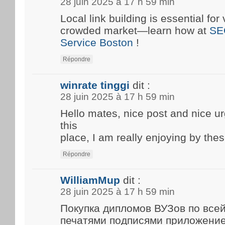
28 juin 2025 à 17 h 59 min
Local link building is essential for 
crowded market—learn how at
SE
Service Boston
!
Répondre
winrate tinggi
dit :
28 juin 2025 à 17 h 59 min
Hello mates, nice post and nice 
this
place, I am really enjoying by thes
Répondre
WilliamMup
dit :
28 juin 2025 à 17 h 59 min
Покупка дипломов ВУЗов по все
печатями подписями приложени