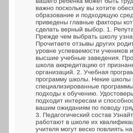
вашего ребенка может быть труд
важно поскольку вы хотите обес
образование и подходящую сред
приведены главные факторы кот
сделать верный выбор. 1. Репут
Прежде чем выбрать школу узна
Прочитаете отзывы других родит
уровне успеваемости учеников и
высшие учебные заведения. Про
школа аккредитацию от признан
организаций. 2. Учебная прогр
программу школы. Некие школы
специализированные программы
подходы к обучению. Удостоверь
подходит интересам и способно
вашим ожиданиям по поводу гря
3. Педагогический состав Узнайт
работают в школе их квалифика
учителя могут веско повлиять н