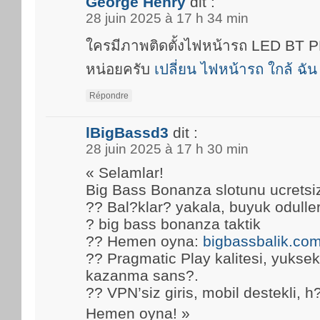
George Henry
dit :
28 juin 2025 à 17 h 34 min
ใครมีภาพติดตั้งไฟหน้ารถ LED BT
หน่อยครับ
เปลี่ยน ไฟหน้ารถ ใกล้ ฉัน
Répondre
lBigBassd3
dit :
28 juin 2025 à 17 h 30 min
« Selamlar!
Big Bass Bonanza slotunu ucretsi
?? Bal?klar? yakala, buyuk oduller
? big bass bonanza taktik
?? Hemen oyna:
bigbassbalik.co
?? Pragmatic Play kalitesi, yuks
kazanma sans?.
?? VPN’siz giris, mobil destekli, h
Hemen oyna! »