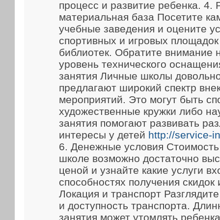
процесс и развитие ребенка. 4.
материальная база Посетите ка
учебные заведения и оцените у
спортивных и игровых площадок
библиотек. Обратите внимание 
уровень технического оснащени
занятия Личные школы довольно
предлагают широкий спектр вне
мероприятий. Это могут быть сп
художественные кружки либо на
занятия помогают развивать ра
интересы у детей
http://service-
6. Денежные условия Стоимость
школе возможно достаточно выс
ценой и узнайте какие услуги вх
способностях получения скидок 
Локация и транспорт Разглядит
и доступность транспорта. Длин
занятия может утомлять ребенка