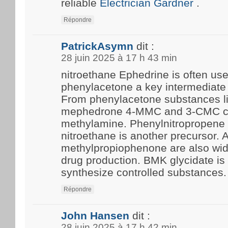
reliable
Electrician Gardner
.
Répondre
PatrickAsymn
dit :
28 juin 2025 à 17 h 43 min
nitroethane Ephedrine is often us
phenylacetone a key intermediate 
From phenylacetone substances l
mephedrone 4-MMC and 3-CMC c
methylamine. Phenylnitropropene 
nitroethane is another precursor.
methylpropiophenone are also wide
drug production. BMK glycidate i
synthesize controlled substances.
Répondre
John Hansen
dit :
28 juin 2025 à 17 h 42 min