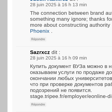
28 juin 2025 à 16 h 13 min
The connection between brand aut
something many ignore; thanks for 
more about constructing authority
Phoenix
.
Répondre
Sazrxcz
dit :
28 juin 2025 à 16 h 09 min
Купить документ ВУЗа можно в 
оказываем услуги по продаже д
окончании любых университетов
что при проверке документов р
подозрений не появится.
stage.tripee.fr/employer/eonline-
Répondre