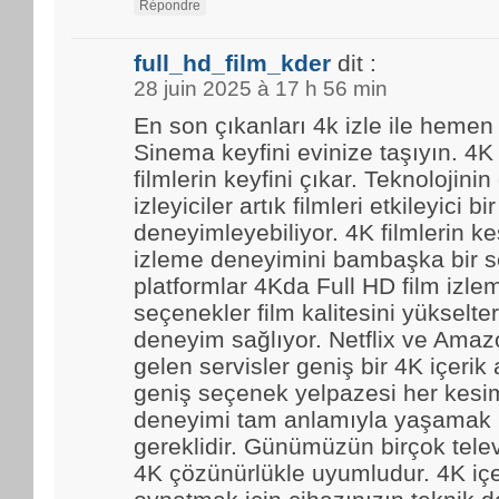
Répondre
full_hd_film_kder
dit :
28 juin 2025 à 17 h 56 min
En son çıkanları 4k izle ile hemen
Sinema keyfini evinize taşıyın. 4K
filmlerin keyfini çıkar. Teknolojinin
izleyiciler artık filmleri etkileyici bir
deneyimleyebiliyor. 4K filmlerin kes
izleme deneyimini bambaşka bir se
platformlar 4Kda Full HD film izl
seçenekler film kalitesini yükselter
deneyim sağlıyor. Netflix ve Amaz
gelen servisler geniş bir 4K içerik
geniş seçenek yelpazesi her kesim
deneyimi tam anlamıyla yaşamak i
gereklidir. Günümüzün birçok tele
4K çözünürlükle uyumludur. 4K içe