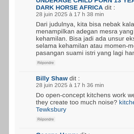
UNDERAGE CHILD PORN 13 YEA
DARK HORSE AFRICA
dit :
28 juin 2025 à 17 h 38 min
Dari judulnya, kita bisa nebak kal
menampilkan adegan mesra yang
kehamilan. Bisa jadi ada unsur ek
selama kehamilan atau momen-m
pasangan suami istri yang lagi ham
Répondre
Billy Shaw
dit :
28 juin 2025 à 17 h 36 min
Do open-concept kitchens work well
they create too much noise?
kitch
Tewksbury
Répondre