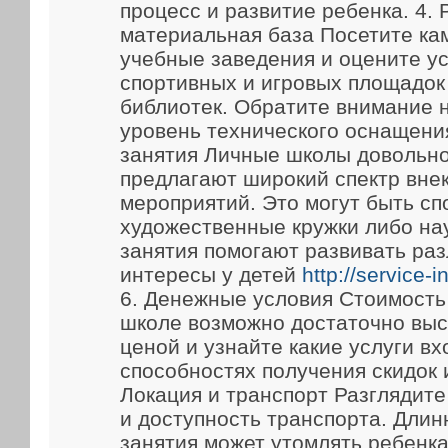
процесс и развитие ребенка. 4.
материальная база Посетите ка
учебные заведения и оцените у
спортивных и игровых площадок
библиотек. Обратите внимание 
уровень технического оснащени
занятия Личные школы довольно
предлагают широкий спектр вне
мероприятий. Это могут быть сп
художественные кружки либо на
занятия помогают развивать ра
интересы у детей
http://service-
6. Денежные условия Стоимость
школе возможно достаточно выс
ценой и узнайте какие услуги вх
способностях получения скидок 
Локация и транспорт Разглядит
и доступность транспорта. Длин
занятия может утомлять ребенка