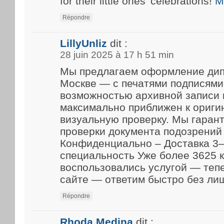
for their little ones’ celebrations!
M
Répondre
LillyUnliz
dit :
28 juin 2025 à 17 h 51 min
Мы предлагаем оформление дип
Москве — с печатями подписями
возможностью архивной записи 
максимально приближен к ориги
визуальную проверку. Мы гарант
проверки документа подозрений 
Конфиденциально – Доставка 3–
специальность Уже более 3625 
воспользовались услугой — теп
сайте — ответим быстро без ли
Répondre
Rhoda Medina
dit :