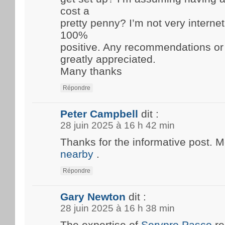
cost a
pretty penny? I’m not very internet
100%
positive. Any recommendations or
greatly appreciated.
Many thanks
Répondre
Peter Campbell
dit :
28 juin 2025 à 16 h 42 min
Thanks for the informative post. 
nearby
.
Répondre
Gary Newton
dit :
28 juin 2025 à 16 h 38 min
The expertise of
Servpro Pasco
re