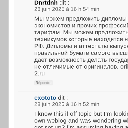
Dnrtdnh
dit :
28 juin 2025 à 16 h 54 min
Мы можем предложить дипломы 
экономистов и прочих професси
тарифам. Мы можем предложить
техникумов которые находятся 
РФ. Дипломы и аттестаты выпус
правильной бумаге самого высше
дает возможность делать госуд
не отличимые от оригиналов. ori
2.ru
Répondre
exototo
dit :
28 juin 2025 à 16 h 52 min
I know this if off topic but I’m look
own weblog and was wondering what
get set up? I’m assuming having a