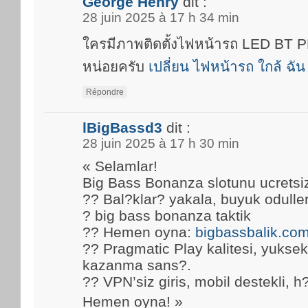
George Henry
dit :
28 juin 2025 à 17 h 34 min
ใครมีภาพติดตั้งไฟหน้ารถ LED BT
หน่อยครับ
เปลี่ยน ไฟหน้ารถ ใกล้ ฉัน
Répondre
lBigBassd3
dit :
28 juin 2025 à 17 h 30 min
« Selamlar!
Big Bass Bonanza slotunu ucretsi
?? Bal?klar? yakala, buyuk oduller
? big bass bonanza taktik
?? Hemen oyna:
bigbassbalik.co
?? Pragmatic Play kalitesi, yuks
kazanma sans?.
?? VPN’siz giris, mobil destekli, h
Hemen oyna! »