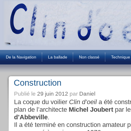
De la Navigation
La ballade
Non classé
Technique
Construction
Publié le
29 juin 2012
par
Daniel
La coque du voilier
Clin d’oeil
a été const
plan de l’architecte
Michel Joubert
par le
d’Abbeville
.
Il a été terminé en construction amateur p