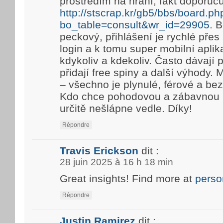
prostředím na hraní, fakt doporuč
http://stscrap.kr/gb5/bbs/board.ph
bo_table=consult&wr_id=29905
. 
peckový, přihlášení je rychlé pře
login a k tomu super mobilní aplik
kdykoliv a kdekoliv. Často dávají
přidají free spiny a další výhody. 
– všechno je plynulé, férové a be
Kdo chce pohodovou a zábavnou h
určitě nešlápne vedle. Díky!
Répondre
Travis Erickson
dit :
28 juin 2025 à 16 h 18 min
Great insights! Find more at
perso
Répondre
Justin Ramirez
dit :