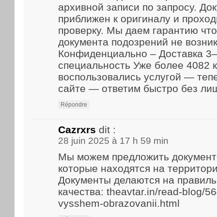
архивной записи по запросу. До
приближен к оригиналу и прохо
проверку. Мы даем гарантию что
документа подозрений не возник
Конфиденциально – Доставка 3–
специальность Уже более 4082 
воспользовались услугой — теп
сайте — ответим быстро без ли
Répondre
Cazrxrs
dit :
28 juin 2025 à 17 h 59 min
Мы можем предложить документ
которые находятся на территори
Документы делаются на правиль
качества: theavtar.in/read-blog/5
vysshem-obrazovanii.html