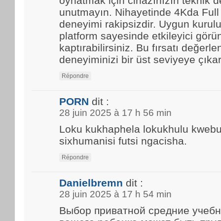
oynatmak için cihazınızın teknik d
unutmayın. Nihayetinde 4Kda Full
deneyimi rakipsizdir. Uygun kurulu
platform sayesinde etkileyici görün
kaptırabilirsiniz. Bu fırsatı değerle
deneyiminizi bir üst seviyeye çıkar
Répondre
PORN
dit :
28 juin 2025 à 17 h 56 min
Loku kukhaphela lokukhulu kwebun
sixhumanisi futsi ngacisha.
Répondre
Danielbremn
dit :
28 juin 2025 à 17 h 54 min
Выбор приватной средние учебн