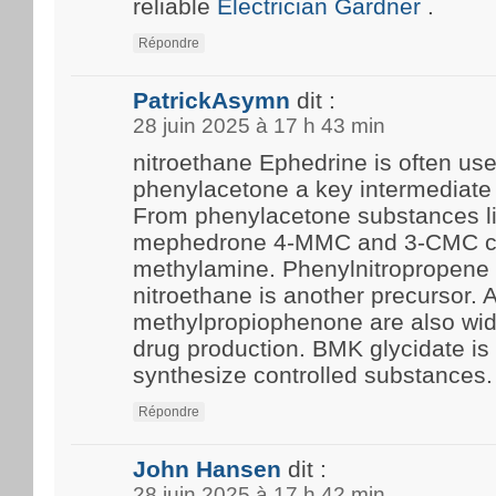
reliable
Electrician Gardner
.
Répondre
PatrickAsymn
dit :
28 juin 2025 à 17 h 43 min
nitroethane Ephedrine is often us
phenylacetone a key intermediate 
From phenylacetone substances l
mephedrone 4-MMC and 3-CMC c
methylamine. Phenylnitropropene 
nitroethane is another precursor.
methylpropiophenone are also wide
drug production. BMK glycidate i
synthesize controlled substances.
Répondre
John Hansen
dit :
28 juin 2025 à 17 h 42 min