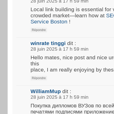
28 juin 2025 à 17 h 59 min
Local link building is essential for 
crowded market—learn how at
SE
Service Boston
!
Répondre
winrate tinggi
dit :
28 juin 2025 à 17 h 59 min
Hello mates, nice post and nice 
this
place, I am really enjoying by thes
Répondre
WilliamMup
dit :
28 juin 2025 à 17 h 59 min
Покупка дипломов ВУЗов по все
печатями подписями приложени