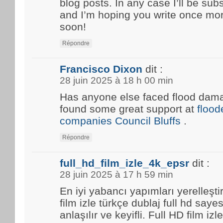
blog posts. In any case I’ll be sub
and I’m hoping you write once mo
soon!
Répondre
Francisco Dixon
dit :
28 juin 2025 à 18 h 00 min
Has anyone else faced flood damag
found some great support at
floo
companies Council Bluffs
.
Répondre
full_hd_film_izle_4k_epsr
dit :
28 juin 2025 à 17 h 59 min
En iyi yabancı yapımları yerelleşti
film izle türkçe dublaj full hd saye
anlaşılır ve keyifli. Full HD film i