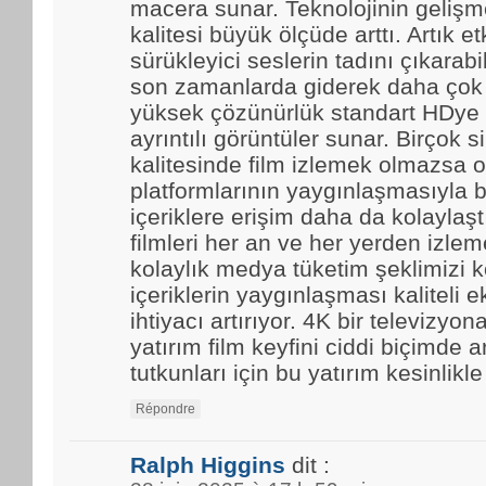
macera sunar. Teknolojinin gelişmes
kalitesi büyük ölçüde arttı. Artık et
sürükleyici seslerin tadını çıkarabi
son zamanlarda giderek daha çok t
yüksek çözünürlük standart HDye 
ayrıntılı görüntüler sunar. Birçok 
kalitesinde film izlemek olmazsa o
platformlarının yaygınlaşmasıyla b
içeriklere erişim daha da kolaylaştı.
filmleri her an ve her yerden izle
kolaylık medya tüketim şeklimizi k
içeriklerin yaygınlaşması kaliteli 
ihtiyacı artırıyor. 4K bir televizyo
yatırım film keyfini ciddi biçimde ar
tutkunları için bu yatırım kesinlikl
Répondre
Ralph Higgins
dit :