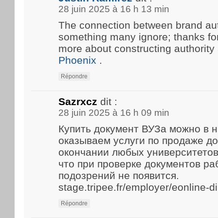
28 juin 2025 à 16 h 13 min
The connection between brand aut
something many ignore; thanks for 
more about constructing authority
Phoenix
.
Répondre
Sazrxcz
dit :
28 juin 2025 à 16 h 09 min
Купить документ ВУЗа можно в 
оказываем услуги по продаже д
окончании любых университетов
что при проверке документов р
подозрений не появится.
stage.tripee.fr/employer/eonline-
Répondre