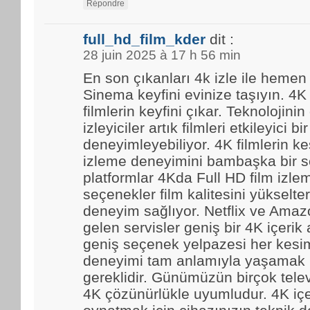
Répondre
full_hd_film_kder
dit :
28 juin 2025 à 17 h 56 min
En son çıkanları 4k izle ile hemen
Sinema keyfini evinize taşıyın. 4K
filmlerin keyfini çıkar. Teknolojinin
izleyiciler artık filmleri etkileyici bir
deneyimleyebiliyor. 4K filmlerin kes
izleme deneyimini bambaşka bir se
platformlar 4Kda Full HD film izl
seçenekler film kalitesini yükselter
deneyim sağlıyor. Netflix ve Amaz
gelen servisler geniş bir 4K içerik
geniş seçenek yelpazesi her kesim
deneyimi tam anlamıyla yaşamak i
gereklidir. Günümüzün birçok tele
4K çözünürlükle uyumludur. 4K içe