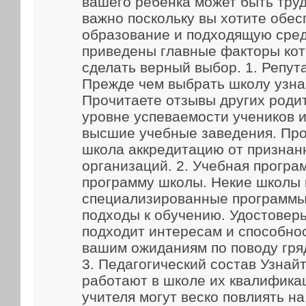
вашего ребенка может быть труд
важно поскольку вы хотите обес
образование и подходящую сред
приведены главные факторы кот
сделать верный выбор. 1. Репут
Прежде чем выбрать школу узна
Прочитаете отзывы других родит
уровне успеваемости учеников и
высшие учебные заведения. Про
школа аккредитацию от признан
организаций. 2. Учебная прогр
программу школы. Некие школы
специализированные программы
подходы к обучению. Удостоверь
подходит интересам и способно
вашим ожиданиям по поводу гря
3. Педагогический состав Узнайт
работают в школе их квалифика
учителя могут веско повлиять н