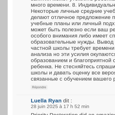
много времени. 8. Индивидуаль
Некоторые личные средние уче
делают отличное предложение 
учебные планы или личный подх
может быть полезно если ваш р
особого внимания либо имеет с
образовательные нужды. Вывод
частной школы требует времени
анализа но эти усилия окупают
образованием и благоприятной 
ребенка. Не стесняйтесь спраш
школы и давать оценку все веро
связанные с обучением вашего 
Répondre
Luella Ryan
dit :
28 juin 2025 à 17 h 52 min
Priority Restoration did an amazin