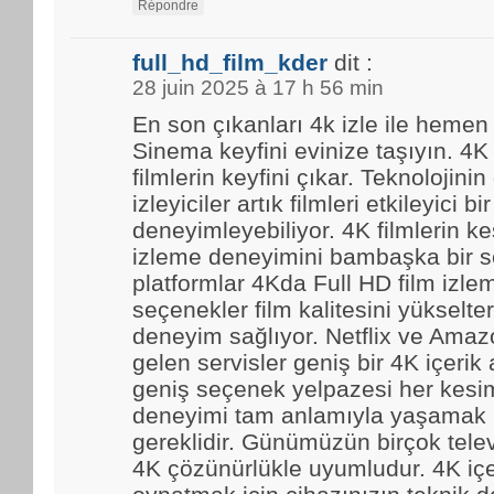
Répondre
full_hd_film_kder
dit :
28 juin 2025 à 17 h 56 min
En son çıkanları 4k izle ile hemen
Sinema keyfini evinize taşıyın. 4K
filmlerin keyfini çıkar. Teknolojinin
izleyiciler artık filmleri etkileyici bir
deneyimleyebiliyor. 4K filmlerin kes
izleme deneyimini bambaşka bir se
platformlar 4Kda Full HD film izl
seçenekler film kalitesini yükselter
deneyim sağlıyor. Netflix ve Amaz
gelen servisler geniş bir 4K içerik
geniş seçenek yelpazesi her kesim
deneyimi tam anlamıyla yaşamak i
gereklidir. Günümüzün birçok tele
4K çözünürlükle uyumludur. 4K içe