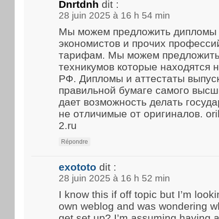
Dnrtdnh
dit :
28 juin 2025 à 16 h 54 min
Мы можем предложить дипломы 
экономистов и прочих професси
тарифам. Мы можем предложить
техникумов которые находятся 
РФ. Дипломы и аттестаты выпус
правильной бумаге самого высше
дает возможность делать госуд
не отличимые от оригиналов. ori
2.ru
Répondre
exototo
dit :
28 juin 2025 à 16 h 52 min
I know this if off topic but I’m look
own weblog and was wondering what
get set up? I’m assuming having a