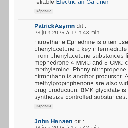
reliable
Electrician Gardner
.
Répondre
PatrickAsymn
dit :
28 juin 2025 à 17 h 43 min
nitroethane Ephedrine is often us
phenylacetone a key intermediate 
From phenylacetone substances l
mephedrone 4-MMC and 3-CMC c
methylamine. Phenylnitropropene 
nitroethane is another precursor.
methylpropiophenone are also wide
drug production. BMK glycidate i
synthesize controlled substances.
Répondre
John Hansen
dit :
28 juin 2025 à 17 h 42 min