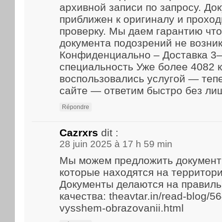
архивной записи по запросу. До
приближен к оригиналу и прохо
проверку. Мы даем гарантию что
документа подозрений не возник
Конфиденциально – Доставка 3–
специальность Уже более 4082 
воспользовались услугой — теп
сайте — ответим быстро без ли
Répondre
Cazrxrs
dit :
28 juin 2025 à 17 h 59 min
Мы можем предложить документ
которые находятся на территори
Документы делаются на правиль
качества: theavtar.in/read-blog/5
vysshem-obrazovanii.html