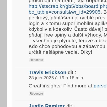
prostředím na hraní, fakt doporuč
http://stscrap.kr/gb5/bbs/board.ph
bo_table=consult&wr_id=29905
. 
peckový, přihlášení je rychlé pře
login a k tomu super mobilní aplik
kdykoliv a kdekoliv. Často dávají
přidají free spiny a další výhody. 
– všechno je plynulé, férové a be
Kdo chce pohodovou a zábavnou h
určitě nešlápne vedle. Díky!
Répondre
Travis Erickson
dit :
28 juin 2025 à 16 h 18 min
Great insights! Find more at
perso
Répondre
Justin Ramirez
dit :