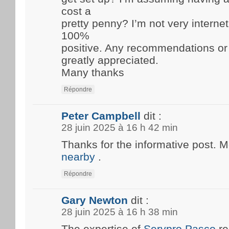
cost a
pretty penny? I’m not very internet
100%
positive. Any recommendations or
greatly appreciated.
Many thanks
Répondre
Peter Campbell
dit :
28 juin 2025 à 16 h 42 min
Thanks for the informative post. 
nearby
.
Répondre
Gary Newton
dit :
28 juin 2025 à 16 h 38 min
The expertise of
Servpro Pasco
re