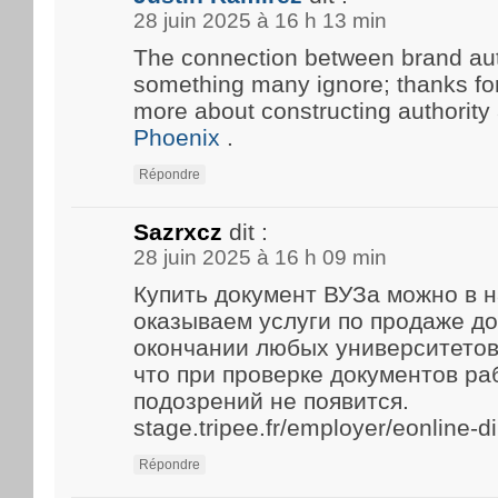
28 juin 2025 à 16 h 13 min
The connection between brand aut
something many ignore; thanks for 
more about constructing authority
Phoenix
.
Répondre
Sazrxcz
dit :
28 juin 2025 à 16 h 09 min
Купить документ ВУЗа можно в 
оказываем услуги по продаже д
окончании любых университетов
что при проверке документов р
подозрений не появится.
stage.tripee.fr/employer/eonline-
Répondre