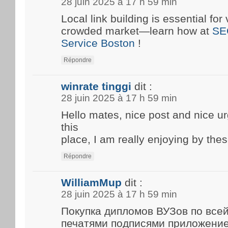
28 juin 2025 à 17 h 59 min
Local link building is essential for 
crowded market—learn how at
SE
Service Boston
!
Répondre
winrate tinggi
dit :
28 juin 2025 à 17 h 59 min
Hello mates, nice post and nice 
this
place, I am really enjoying by thes
Répondre
WilliamMup
dit :
28 juin 2025 à 17 h 59 min
Покупка дипломов ВУЗов по все
печатями подписями приложени