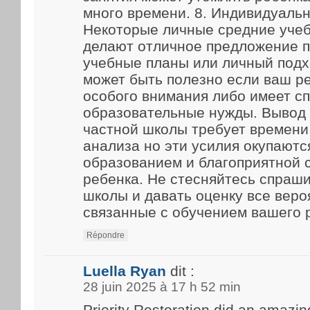
много времени. 8. Индивидуаль
Некоторые личные средние уче
делают отличное предложение 
учебные планы или личный подх
может быть полезно если ваш р
особого внимания либо имеет с
образовательные нужды. Вывод
частной школы требует времени
анализа но эти усилия окупают
образованием и благоприятной 
ребенка. Не стесняйтесь спраш
школы и давать оценку все веро
связанные с обучением вашего 
Répondre
Luella Ryan
dit :
28 juin 2025 à 17 h 52 min
Priority Restoration did an amazin