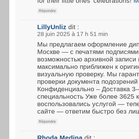
for their little ones’ celebrations!
M
Répondre
LillyUnliz
dit :
28 juin 2025 à 17 h 51 min
Мы предлагаем оформление дип
Москве — с печатями подписями
возможностью архивной записи 
максимально приближен к ориги
визуальную проверку. Мы гарант
проверки документа подозрений 
Конфиденциально – Доставка 3–
специальность Уже более 3625 
воспользовались услугой — теп
сайте — ответим быстро без ли
Répondre
Rhoda Medina
dit :