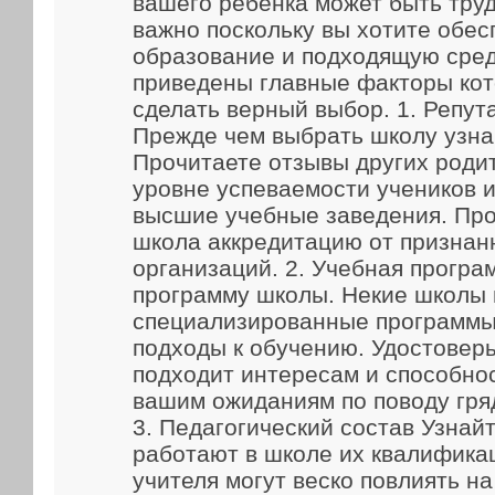
вашего ребенка может быть труд
важно поскольку вы хотите обес
образование и подходящую сред
приведены главные факторы кот
сделать верный выбор. 1. Репут
Прежде чем выбрать школу узна
Прочитаете отзывы других родит
уровне успеваемости учеников и
высшие учебные заведения. Про
школа аккредитацию от признан
организаций. 2. Учебная прогр
программу школы. Некие школы
специализированные программы
подходы к обучению. Удостоверь
подходит интересам и способно
вашим ожиданиям по поводу гря
3. Педагогический состав Узнайт
работают в школе их квалифика
учителя могут веско повлиять н