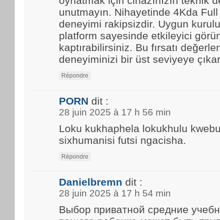
oynatmak için cihazınızın teknik d
unutmayın. Nihayetinde 4Kda Full
deneyimi rakipsizdir. Uygun kurulu
platform sayesinde etkileyici görün
kaptırabilirsiniz. Bu fırsatı değerle
deneyiminizi bir üst seviyeye çıkar
Répondre
PORN
dit :
28 juin 2025 à 17 h 56 min
Loku kukhaphela lokukhulu kwebun
sixhumanisi futsi ngacisha.
Répondre
Danielbremn
dit :
28 juin 2025 à 17 h 54 min
Выбор приватной средние учебн