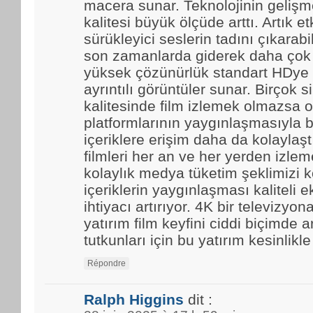
macera sunar. Teknolojinin gelişmes
kalitesi büyük ölçüde arttı. Artık et
sürükleyici seslerin tadını çıkarabi
son zamanlarda giderek daha çok t
yüksek çözünürlük standart HDye 
ayrıntılı görüntüler sunar. Birçok 
kalitesinde film izlemek olmazsa o
platformlarının yaygınlaşmasıyla b
içeriklere erişim daha da kolaylaştı.
filmleri her an ve her yerden izle
kolaylık medya tüketim şeklimizi k
içeriklerin yaygınlaşması kaliteli 
ihtiyacı artırıyor. 4K bir televizyo
yatırım film keyfini ciddi biçimde ar
tutkunları için bu yatırım kesinlikl
Répondre
Ralph Higgins
dit :