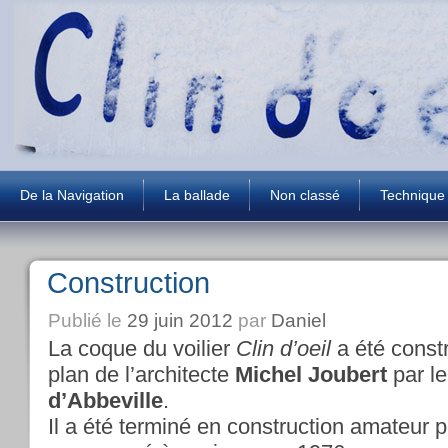
De la Navigation
La ballade
Non classé
Technique
Construction
Publié le
29 juin 2012
par
Daniel
La coque du voilier
Clin d’oeil
a été const
plan de l’architecte
Michel Joubert
par le
d’Abbeville
.
Il a été terminé en construction amateur p