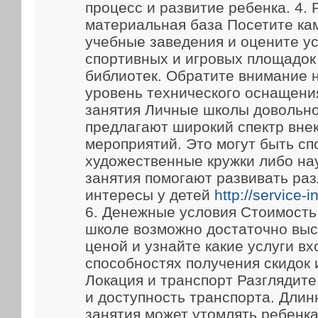
процесс и развитие ребенка. 4.
материальная база Посетите ка
учебные заведения и оцените у
спортивных и игровых площадок
библиотек. Обратите внимание 
уровень технического оснащени
занятия Личные школы довольно
предлагают широкий спектр вне
мероприятий. Это могут быть сп
художественные кружки либо на
занятия помогают развивать ра
интересы у детей
http://service-
6. Денежные условия Стоимость
школе возможно достаточно выс
ценой и узнайте какие услуги вх
способностях получения скидок 
Локация и транспорт Разглядит
и доступность транспорта. Длин
занятия может утомлять ребенка