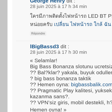
George Henry
dit :
28 juin 2025 à 17 h 34 min
ใครมีภาพติดตั้งไฟหน้ารถ LED BT
หน่อยครับ
เปลี่ยน ไฟหน้ารถ ใกล้ ฉัน
Répondre
lBigBassd3
dit :
28 juin 2025 à 17 h 30 min
« Selamlar!
Big Bass Bonanza slotunu ucretsi
?? Bal?klar? yakala, buyuk oduller
? big bass bonanza taktik
?? Hemen oyna:
bigbassbalik.co
?? Pragmatic Play kalitesi, yuks
kazanma sans?.
?? VPN’siz giris, mobil destekli, h
Hemen oyna! »