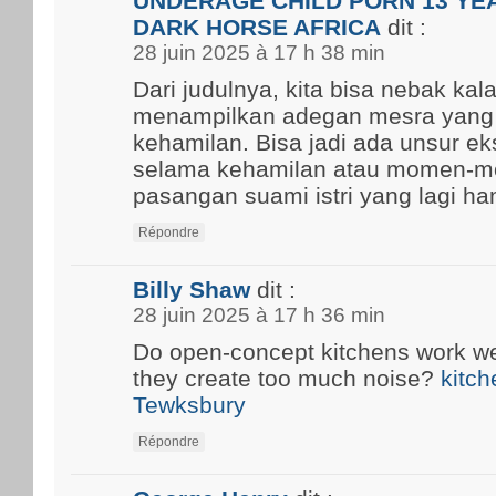
UNDERAGE CHILD PORN 13 YEA
DARK HORSE AFRICA
dit :
28 juin 2025 à 17 h 38 min
Dari judulnya, kita bisa nebak kal
menampilkan adegan mesra yang
kehamilan. Bisa jadi ada unsur ek
selama kehamilan atau momen-m
pasangan suami istri yang lagi ham
Répondre
Billy Shaw
dit :
28 juin 2025 à 17 h 36 min
Do open-concept kitchens work well
they create too much noise?
kitch
Tewksbury
Répondre