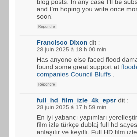
blog posts. In any case I’ll be sub
and I’m hoping you write once mo
soon!
Répondre
Francisco Dixon
dit :
28 juin 2025 à 18 h 00 min
Has anyone else faced flood damag
found some great support at
floo
companies Council Bluffs
.
Répondre
full_hd_film_izle_4k_epsr
dit :
28 juin 2025 à 17 h 59 min
En iyi yabancı yapımları yerelleşti
film izle türkçe dublaj full hd saye
anlaşılır ve keyifli. Full HD film i