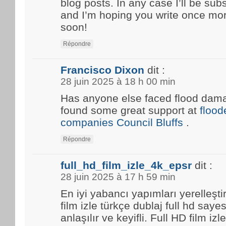
blog posts. In any case I’ll be sub
and I’m hoping you write once mo
soon!
Répondre
Francisco Dixon
dit :
28 juin 2025 à 18 h 00 min
Has anyone else faced flood damag
found some great support at
floo
companies Council Bluffs
.
Répondre
full_hd_film_izle_4k_epsr
dit :
28 juin 2025 à 17 h 59 min
En iyi yabancı yapımları yerelleşti
film izle türkçe dublaj full hd saye
anlaşılır ve keyifli. Full HD film i