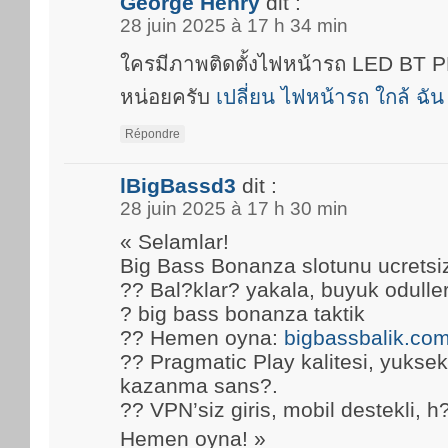
George Henry
dit :
28 juin 2025 à 17 h 34 min
ใครมีภาพติดตั้งไฟหน้ารถ LED BT
หน่อยครับ
เปลี่ยน ไฟหน้ารถ ใกล้ ฉัน
Répondre
lBigBassd3
dit :
28 juin 2025 à 17 h 30 min
« Selamlar!
Big Bass Bonanza slotunu ucretsi
?? Bal?klar? yakala, buyuk oduller
? big bass bonanza taktik
?? Hemen oyna:
bigbassbalik.co
?? Pragmatic Play kalitesi, yuks
kazanma sans?.
?? VPN’siz giris, mobil destekli, h
Hemen oyna! »