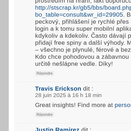
prostředím na hraní, fakt doporuč
http://stscrap.kr/gb5/bbs/board.ph
bo_table=consult&wr_id=29905
. 
peckový, přihlášení je rychlé pře
login a k tomu super mobilní aplik
kdykoliv a kdekoliv. Často dávají
přidají free spiny a další výhody. 
– všechno je plynulé, férové a be
Kdo chce pohodovou a zábavnou h
určitě nešlápne vedle. Díky!
Répondre
Travis Erickson
dit :
28 juin 2025 à 16 h 18 min
Great insights! Find more at
perso
Répondre
Justin Ramirez
dit :