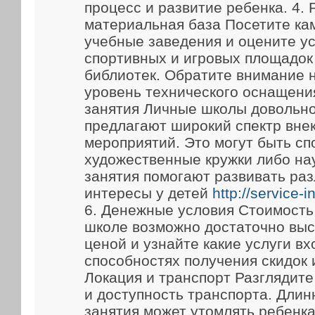
процесс и развитие ребенка. 4.
материальная база Посетите ка
учебные заведения и оцените у
спортивных и игровых площадок
библиотек. Обратите внимание 
уровень технического оснащени
занятия Личные школы довольно
предлагают широкий спектр вне
мероприятий. Это могут быть сп
художественные кружки либо на
занятия помогают развивать ра
интересы у детей
http://service-
6. Денежные условия Стоимость
школе возможно достаточно выс
ценой и узнайте какие услуги вх
способностях получения скидок 
Локация и транспорт Разглядит
и доступность транспорта. Длин
занятия может утомлять ребенка