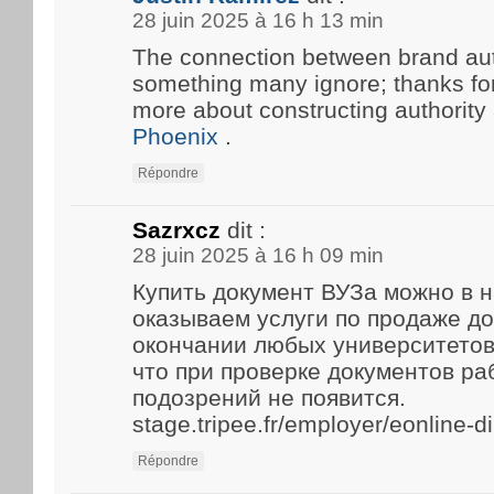
28 juin 2025 à 16 h 13 min
The connection between brand aut
something many ignore; thanks for 
more about constructing authority
Phoenix
.
Répondre
Sazrxcz
dit :
28 juin 2025 à 16 h 09 min
Купить документ ВУЗа можно в 
оказываем услуги по продаже д
окончании любых университетов
что при проверке документов р
подозрений не появится.
stage.tripee.fr/employer/eonline-
Répondre