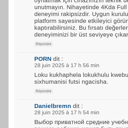
oynatmak için cihazınızın teknik d
unutmayın. Nihayetinde 4Kda Full
deneyimi rakipsizdir. Uygun kurulu
platform sayesinde etkileyici görün
kaptırabilirsiniz. Bu fırsatı değerle
deneyiminizi bir üst seviyeye çıkar
Répondre
PORN
dit :
28 juin 2025 à 17 h 56 min
Loku kukhaphela lokukhulu kwebun
sixhumanisi futsi ngacisha.
Répondre
Danielbremn
dit :
28 juin 2025 à 17 h 54 min
Выбор приватной средние учебн