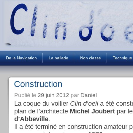
De la Navigation
La ballade
Non classé
Technique
Construction
Publié le
29 juin 2012
par
Daniel
La coque du voilier
Clin d’oeil
a été const
plan de l’architecte
Michel Joubert
par le
d’Abbeville
.
Il a été terminé en construction amateur p