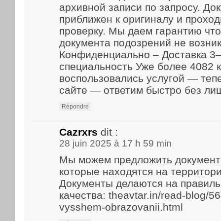
архивной записи по запросу. До
приближен к оригиналу и прохо
проверку. Мы даем гарантию что
документа подозрений не возник
Конфиденциально – Доставка 3–
специальность Уже более 4082 
воспользовались услугой — теп
сайте — ответим быстро без ли
Répondre
Cazrxrs
dit :
28 juin 2025 à 17 h 59 min
Мы можем предложить документ
которые находятся на территори
Документы делаются на правиль
качества: theavtar.in/read-blog/5
vysshem-obrazovanii.html