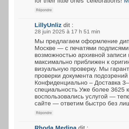
for their little ones’ celebrations!
M
Répondre
LillyUnliz
dit :
28 juin 2025 à 17 h 51 min
Мы предлагаем оформление дип
Москве — с печатями подписями
возможностью архивной записи 
максимально приближен к ориги
визуальную проверку. Мы гарант
проверки документа подозрений 
Конфиденциально – Доставка 3–
специальность Уже более 3625 
воспользовались услугой — теп
сайте — ответим быстро без ли
Répondre
Rhoda Medina
dit :