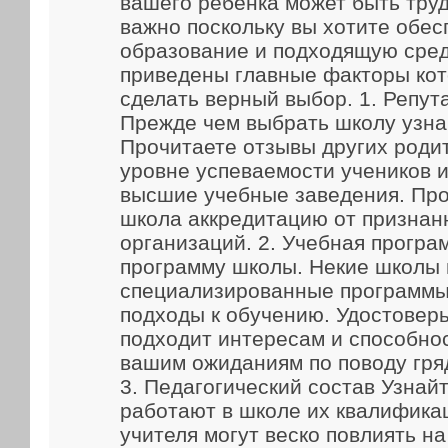
вашего ребенка может быть труд
важно поскольку вы хотите обес
образование и подходящую сред
приведены главные факторы кот
сделать верный выбор. 1. Репут
Прежде чем выбрать школу узна
Прочитаете отзывы других родит
уровне успеваемости учеников и
высшие учебные заведения. Про
школа аккредитацию от признан
организаций. 2. Учебная прогр
программу школы. Некие школы
специализированные программы
подходы к обучению. Удостоверь
подходит интересам и способно
вашим ожиданиям по поводу гря
3. Педагогический состав Узнайт
работают в школе их квалифика
учителя могут веско повлиять н