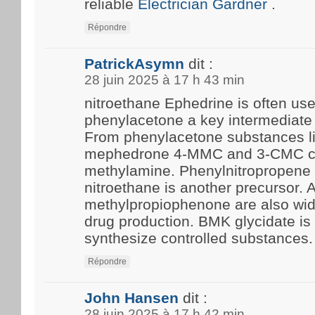
reliable
Electrician Gardner
.
Répondre
PatrickAsymn
dit :
28 juin 2025 à 17 h 43 min
nitroethane Ephedrine is often us
phenylacetone a key intermediate 
From phenylacetone substances l
mephedrone 4-MMC and 3-CMC c
methylamine. Phenylnitropropene 
nitroethane is another precursor.
methylpropiophenone are also wide
drug production. BMK glycidate i
synthesize controlled substances.
Répondre
John Hansen
dit :
28 juin 2025 à 17 h 42 min