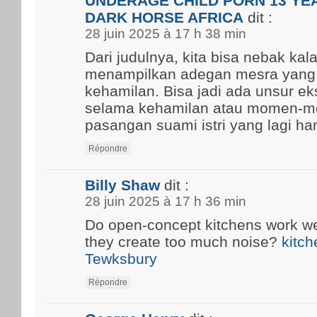
UNDERAGE CHILD PORN 13 YEA
DARK HORSE AFRICA
dit :
28 juin 2025 à 17 h 38 min
Dari judulnya, kita bisa nebak kal
menampilkan adegan mesra yang
kehamilan. Bisa jadi ada unsur ek
selama kehamilan atau momen-m
pasangan suami istri yang lagi ham
Répondre
Billy Shaw
dit :
28 juin 2025 à 17 h 36 min
Do open-concept kitchens work well
they create too much noise?
kitch
Tewksbury
Répondre