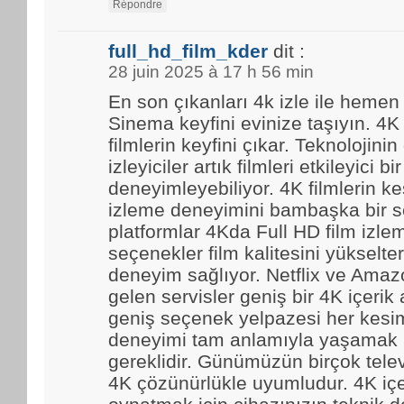
Répondre
full_hd_film_kder
dit :
28 juin 2025 à 17 h 56 min
En son çıkanları 4k izle ile hemen
Sinema keyfini evinize taşıyın. 4K
filmlerin keyfini çıkar. Teknolojinin
izleyiciler artık filmleri etkileyici bir
deneyimleyebiliyor. 4K filmlerin kes
izleme deneyimini bambaşka bir se
platformlar 4Kda Full HD film izl
seçenekler film kalitesini yükselter
deneyim sağlıyor. Netflix ve Amaz
gelen servisler geniş bir 4K içerik
geniş seçenek yelpazesi her kesim
deneyimi tam anlamıyla yaşamak i
gereklidir. Günümüzün birçok tele
4K çözünürlükle uyumludur. 4K içe