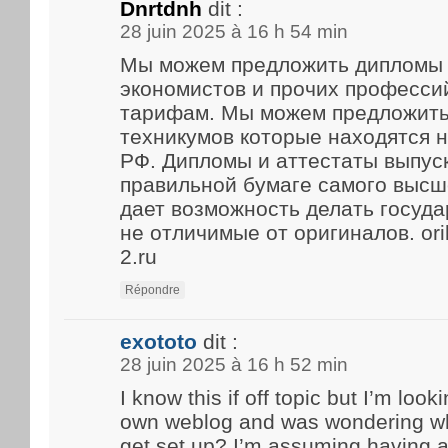
Dnrtdnh
dit :
28 juin 2025 à 16 h 54 min
Мы можем предложить дипломы 
экономистов и прочих професси
тарифам. Мы можем предложить
техникумов которые находятся 
РФ. Дипломы и аттестаты выпус
правильной бумаге самого высше
дает возможность делать госуд
не отличимые от оригиналов. ori
2.ru
Répondre
exototo
dit :
28 juin 2025 à 16 h 52 min
I know this if off topic but I’m look
own weblog and was wondering what
get set up? I’m assuming having a