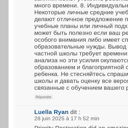
много времени. 8. Индивидуаль
Некоторые личные средние уче
делают отличное предложение 
учебные планы или личный подх
может быть полезно если ваш р
особого внимания либо имеет с
образовательные нужды. Вывод
частной школы требует времени
анализа но эти усилия окупают
образованием и благоприятной 
ребенка. Не стесняйтесь спраш
школы и давать оценку все веро
связанные с обучением вашего 
Répondre
Luella Ryan
dit :
28 juin 2025 à 17 h 52 min
Priority Restoration did an amazin