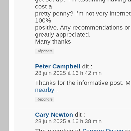
cost a
pretty penny? I’m not very internet
100%
positive. Any recommendations or
greatly appreciated.
Many thanks
Répondre
Peter Campbell
dit :
28 juin 2025 à 16 h 42 min
Thanks for the informative post. 
nearby
.
Répondre
Gary Newton
dit :
28 juin 2025 à 16 h 38 min
The expertise of
Servpro Pasco
re