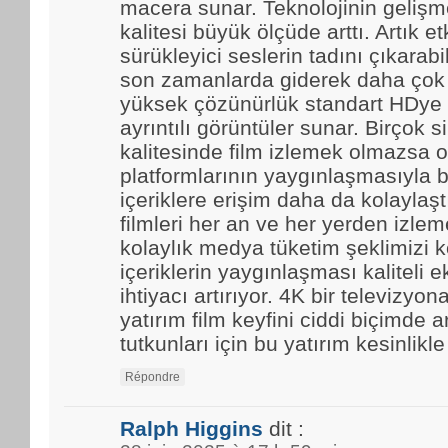
macera sunar. Teknolojinin gelişmes
kalitesi büyük ölçüde arttı. Artık et
sürükleyici seslerin tadını çıkarabi
son zamanlarda giderek daha çok t
yüksek çözünürlük standart HDye 
ayrıntılı görüntüler sunar. Birçok 
kalitesinde film izlemek olmazsa o
platformlarının yaygınlaşmasıyla b
içeriklere erişim daha da kolaylaştı.
filmleri her an ve her yerden izle
kolaylık medya tüketim şeklimizi k
içeriklerin yaygınlaşması kaliteli 
ihtiyacı artırıyor. 4K bir televizyo
yatırım film keyfini ciddi biçimde ar
tutkunları için bu yatırım kesinlikl
Répondre
Ralph Higgins
dit :