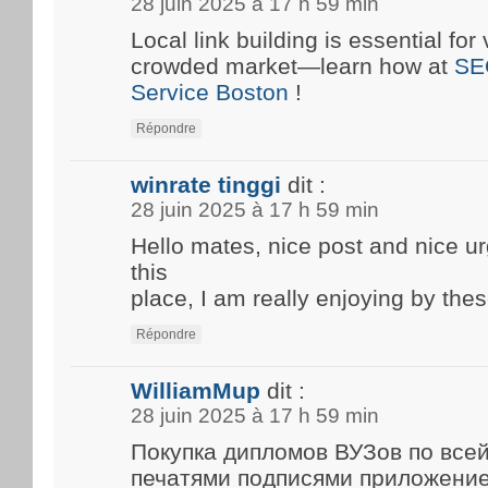
28 juin 2025 à 17 h 59 min
Local link building is essential for 
crowded market—learn how at
SE
Service Boston
!
Répondre
winrate tinggi
dit :
28 juin 2025 à 17 h 59 min
Hello mates, nice post and nice 
this
place, I am really enjoying by thes
Répondre
WilliamMup
dit :
28 juin 2025 à 17 h 59 min
Покупка дипломов ВУЗов по все
печатями подписями приложени