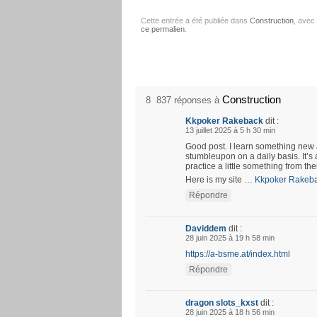
Cette entrée a été publiée dans
Construction
, avec
ce permalien
.
Construction
8 837 réponses à
Kkpoker Rakeback
dit :
13 juillet 2025 à 5 h 30 min
Good post. I learn something new 
stumbleupon on a daily basis. It’s 
practice a little something from the
Here is my site …
Kkpoker Rakeb
Répondre
Daviddem
dit :
28 juin 2025 à 19 h 58 min
https://a-bsme.at/index.html
Répondre
dragon slots_kxst
dit :
28 juin 2025 à 18 h 56 min