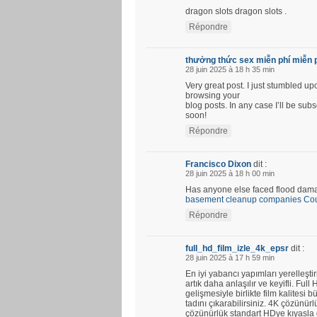
dragon slots dragon slots .
Répondre
thưởng thức sex miễn phí miễn 
28 juin 2025 à 18 h 35 min
Very great post. I just stumbled u
browsing your
blog posts. In any case I’ll be su
soon!
Répondre
Francisco Dixon
dit :
28 juin 2025 à 18 h 00 min
Has anyone else faced flood damag
basement cleanup companies Coun
Répondre
full_hd_film_izle_4k_epsr
dit :
28 juin 2025 à 17 h 59 min
En iyi yabancı yapımları yerelleştir
artık daha anlaşılır ve keyifli. Fu
gelişmesiyle birlikte film kalitesi b
tadını çıkarabilirsiniz. 4K çözünü
çözünürlük standart HDye kıyasla d