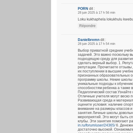
PORN
dit :
28 juin 2025 à 17 h 56 min
Loku kukhaphela lokukhulu kwebung
Répondre
Danielbremn
dit :
28 juin 2025 à 17 h 54 min
Выбор приватной средние учеб
задачей. Это важно поскольку в
подходящую среду для развития
сделать верный выбор. 1. Репу
репутации. Прочитаете отзывы 
их поступлении в высшие учебн
признанных образовательных ор
программу школы. Некие школы
уникальные подходы к обучению
способностям ребенка а также 
Педагогический состав Узнайте 
Отличные учителя могут веско п
Развивающая среда и материал
оцените условия: наличие спор
внимание на размеры классов и
занятия Личные школы довольно
мероприятий. Это могут быть с
клубы. Эти занятия помогают р
in.ru/forum/user/24365/
6. Денежн
достаточно высокой. Ознакомьтес