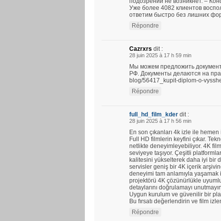
подозрений не возникнет. – Ко
Уже более 4082 клиентов воспо
ответим быстро без лишних фо
Répondre
Cazrxrs
dit :
28 juin 2025 à 17 h 59 min
Мы можем предложить документ
РФ. Документы делаются на прави
blog/56417_kupit-diplom-o-vyssh
Répondre
full_hd_film_kder
dit :
28 juin 2025 à 17 h 56 min
En son çıkanları 4k izle ile hemen
Full HD filmlerin keyfini çıkar. Tekno
netlikte deneyimleyebiliyor. 4K fil
seviyeye taşıyor. Çeşitli platforml
kalitesini yükselterek daha iyi bi
servisler geniş bir 4K içerik arşi
deneyimi tam anlamıyla yaşamak iç
projektörü 4K çözünürlükle uyumlud
detaylarını doğrulamayı unutmayın
Uygun kurulum ve güvenilir bir plat
Bu fırsatı değerlendirin ve film izl
Répondre