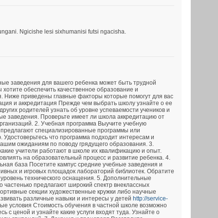
ani. Ngicishe lesi sixhumanisi futsi ngacisha.
ные заведения для вашего ребенка может быть трудной
ы хотите обеспечить качественное образование и
. Ниже приведены главные факторы которые помогут для вас
тация и аккредитация Прежде чем выбрать школу узнайте о ее
других родителей узнать об уровне успеваемости учеников и
ые заведения. Проверьте имеет ли школа аккредитацию от
ганизаций. 2. Учебная программа Выучите учебную
 предлагают специализированные программы или
. Удостоверьтесь что программа подходит интересам и
вашим ожиданиям по поводу грядущего образования. 3.
какие учители работают в школе их квалификацию и опыт.
овлиять на образовательный процесс и развитие ребенка. 4.
ьная база Посетите кампус средние учебные заведения и
тивных и игровых площадок лабораторий библиотек. Обратите
 уровень технического оснащения. 5. Дополнительные
 частенько предлагают широкий спектр внеклассных
портивные секции художественные кружки либо научные
азвивать различные навыки и интересы у детей
http://service-
ые условия Стоимость обучения в частной школе возможно
ь с ценой и узнайте какие услуги входят туда. Узнайте о