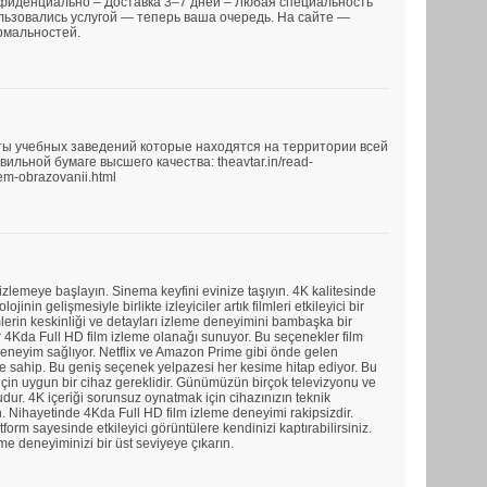
нфиденциально – Доставка 3–7 дней – Любая специальность
льзовались услугой — теперь ваша очередь. На сайте —
рмальностей.
ы учебных заведений которые находятся на территории всей
льной бумаге высшего качества: theavtar.in/read-
em-obrazovanii.html
 izlemeye başlayın. Sinema keyfini evinize taşıyın. 4K kalitesinde
lojinin gelişmesiyle birlikte izleyiciler artık filmleri etkileyici bir
mlerin keskinliği ve detayları izleme deneyimini bambaşka bir
ar 4Kda Full HD film izleme olanağı sunuyor. Bu seçenekler film
r deneyim sağlıyor. Netflix ve Amazon Prime gibi önde gelen
vine sahip. Bu geniş seçenek yelpazesi her kesime hitap ediyor. Bu
in uygun bir cihaz gereklidir. Günümüzün birçok televizyonu ve
ur. 4K içeriği sorunsuz oynatmak için cihazınızın teknik
. Nihayetinde 4Kda Full HD film izleme deneyimi rakipsizdir.
form sayesinde etkileyici görüntülere kendinizi kaptırabilirsiniz.
eme deneyiminizi bir üst seviyeye çıkarın.