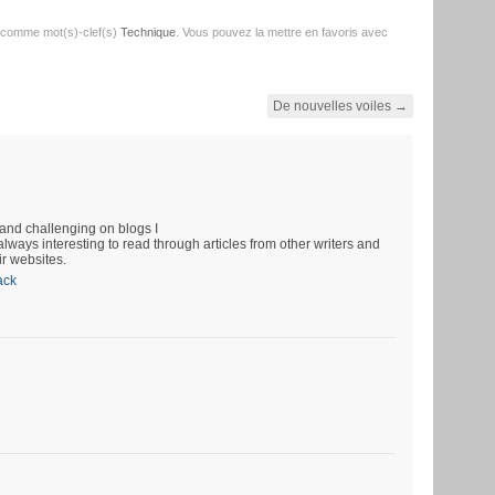
 comme mot(s)-clef(s)
Technique
. Vous pouvez la mettre en favoris avec
De nouvelles voiles
→
and challenging on blogs I
always interesting to read through articles from other writers and
ir websites.
ack