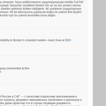
a olmazdır. Yayın platformlarının yaygınlaşmasıyla birlikte Full HD
ylaştı. İzleyiciler sevdikleri filmleri her an ve her yerden izleme
tüketim şeklimizi kökten değiştirdi. 4K içeriklerin yaygınlaşması
rtırıyor. 4K bir televizyona yapılacak doğru bir yatırım film keyfini
tkunları için bu yatırım kesinlikle buna değer.
r visibility in Boston’s crowded market—learn how at
SEO
rging commented at this
e.
й России и СНГ — с печатями подписями приложением и
по запросу. Документ максимально приближен к оригиналу и
 Мы даем гарантию что в случае проверки документа