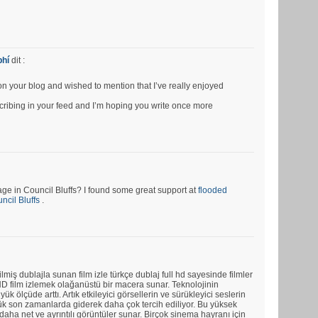
phí
dit :
pon your blog and wished to mention that I’ve really enjoyed
bscribing in your feed and I’m hoping you write once more
e in Council Bluffs? I found some great support at
flooded
cil Bluffs
.
ilmiş dublajla sunan film izle türkçe dublaj full hd sayesinde filmler
ll HD film izlemek olağanüstü bir macera sunar. Teknolojinin
üyük ölçüde arttı. Artık etkileyici görsellerin ve sürükleyici seslerin
rlük son zamanlarda giderek daha çok tercih ediliyor. Bu yüksek
aha net ve ayrıntılı görüntüler sunar. Birçok sinema hayranı için