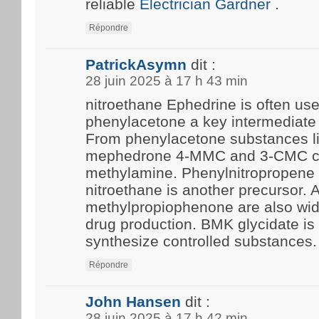
reliable
Electrician Gardner
.
Répondre
PatrickAsymn
dit :
28 juin 2025 à 17 h 43 min
nitroethane Ephedrine is often us
phenylacetone a key intermediate 
From phenylacetone substances l
mephedrone 4-MMC and 3-CMC c
methylamine. Phenylnitropropene 
nitroethane is another precursor.
methylpropiophenone are also wide
drug production. BMK glycidate i
synthesize controlled substances.
Répondre
John Hansen
dit :
28 juin 2025 à 17 h 42 min