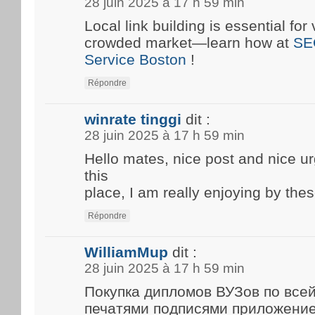
28 juin 2025 à 17 h 59 min
Local link building is essential for 
crowded market—learn how at
SE
Service Boston
!
Répondre
winrate tinggi
dit :
28 juin 2025 à 17 h 59 min
Hello mates, nice post and nice 
this
place, I am really enjoying by thes
Répondre
WilliamMup
dit :
28 juin 2025 à 17 h 59 min
Покупка дипломов ВУЗов по все
печатями подписями приложени