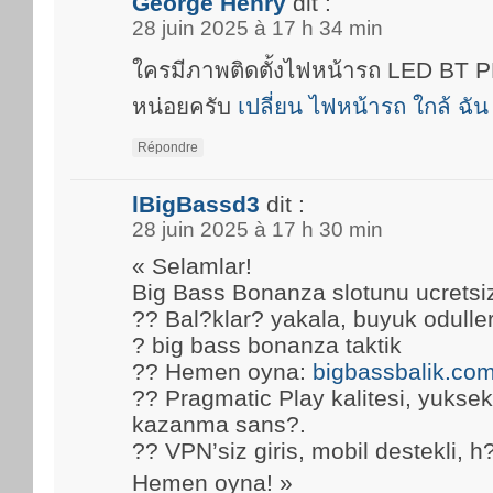
George Henry
dit :
28 juin 2025 à 17 h 34 min
ใครมีภาพติดตั้งไฟหน้ารถ LED BT
หน่อยครับ
เปลี่ยน ไฟหน้ารถ ใกล้ ฉัน
Répondre
lBigBassd3
dit :
28 juin 2025 à 17 h 30 min
« Selamlar!
Big Bass Bonanza slotunu ucretsi
?? Bal?klar? yakala, buyuk oduller
? big bass bonanza taktik
?? Hemen oyna:
bigbassbalik.co
?? Pragmatic Play kalitesi, yuks
kazanma sans?.
?? VPN’siz giris, mobil destekli, h
Hemen oyna! »