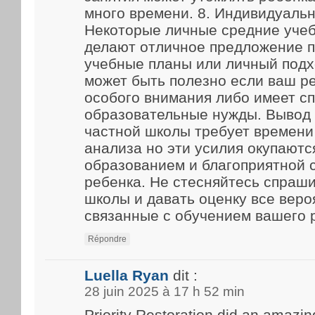
много времени. 8. Индивидуаль
Некоторые личные средние уче
делают отличное предложение 
учебные планы или личный подх
может быть полезно если ваш р
особого внимания либо имеет с
образовательные нужды. Вывод
частной школы требует времени
анализа но эти усилия окупают
образованием и благоприятной 
ребенка. Не стесняйтесь спраш
школы и давать оценку все веро
связанные с обучением вашего 
Répondre
Luella Ryan
dit :
28 juin 2025 à 17 h 52 min
Priority Restoration did an amazin