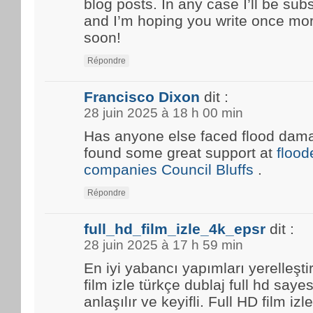
blog posts. In any case I’ll be sub
and I’m hoping you write once mo
soon!
Répondre
Francisco Dixon
dit :
28 juin 2025 à 18 h 00 min
Has anyone else faced flood damag
found some great support at
floo
companies Council Bluffs
.
Répondre
full_hd_film_izle_4k_epsr
dit :
28 juin 2025 à 17 h 59 min
En iyi yabancı yapımları yerelleşti
film izle türkçe dublaj full hd saye
anlaşılır ve keyifli. Full HD film i