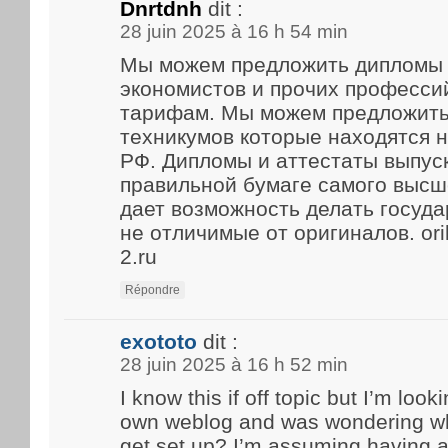
Dnrtdnh
dit :
28 juin 2025 à 16 h 54 min
Мы можем предложить дипломы 
экономистов и прочих професси
тарифам. Мы можем предложить
техникумов которые находятся 
РФ. Дипломы и аттестаты выпус
правильной бумаге самого высше
дает возможность делать госуд
не отличимые от оригиналов. ori
2.ru
Répondre
exototo
dit :
28 juin 2025 à 16 h 52 min
I know this if off topic but I’m look
own weblog and was wondering what
get set up? I’m assuming having a