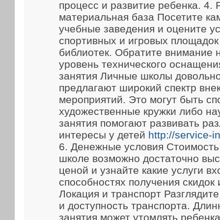
процесс и развитие ребенка. 4.
материальная база Посетите ка
учебные заведения и оцените у
спортивных и игровых площадок
библиотек. Обратите внимание 
уровень технического оснащени
занятия Личные школы довольно
предлагают широкий спектр вне
мероприятий. Это могут быть сп
художественные кружки либо на
занятия помогают развивать ра
интересы у детей
http://service-
6. Денежные условия Стоимость
школе возможно достаточно выс
ценой и узнайте какие услуги вх
способностях получения скидок 
Локация и транспорт Разглядит
и доступность транспорта. Длин
занятия может утомлять ребенка