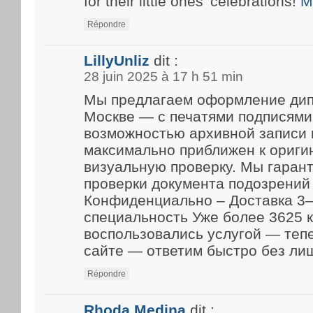
for their little ones’ celebrations!
M
Répondre
LillyUnliz
dit :
28 juin 2025 à 17 h 51 min
Мы предлагаем оформление дип
Москве — с печатями подписями
возможностью архивной записи 
максимально приближен к ориги
визуальную проверку. Мы гарант
проверки документа подозрений 
Конфиденциально – Доставка 3–
специальность Уже более 3625 
воспользовались услугой — теп
сайте — ответим быстро без ли
Répondre
Rhoda Medina
dit :