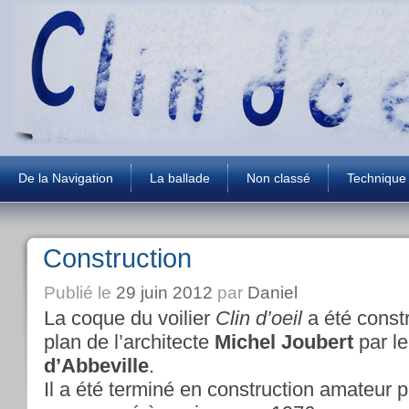
De la Navigation
La ballade
Non classé
Technique
Construction
Publié le
29 juin 2012
par
Daniel
La coque du voilier
Clin d’oeil
a été const
plan de l’architecte
Michel Joubert
par le
d’Abbeville
.
Il a été terminé en construction amateur p