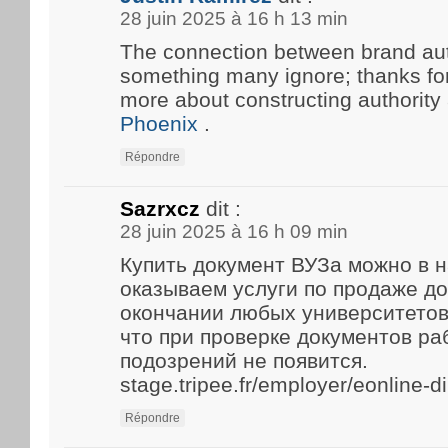
28 juin 2025 à 16 h 13 min
The connection between brand aut
something many ignore; thanks for 
more about constructing authority
Phoenix
.
Répondre
Sazrxcz
dit :
28 juin 2025 à 16 h 09 min
Купить документ ВУЗа можно в 
оказываем услуги по продаже д
окончании любых университетов
что при проверке документов р
подозрений не появится.
stage.tripee.fr/employer/eonline-
Répondre