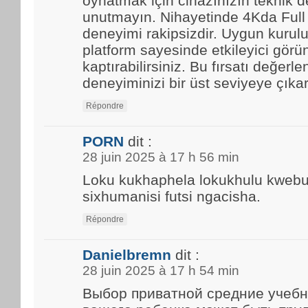
oynatmak için cihazınızın teknik d
unutmayın. Nihayetinde 4Kda Full
deneyimi rakipsizdir. Uygun kurulu
platform sayesinde etkileyici görün
kaptırabilirsiniz. Bu fırsatı değerle
deneyiminizi bir üst seviyeye çıkar
Répondre
PORN
dit :
28 juin 2025 à 17 h 56 min
Loku kukhaphela lokukhulu kwebun
sixhumanisi futsi ngacisha.
Répondre
Danielbremn
dit :
28 juin 2025 à 17 h 54 min
Выбор приватной средние учебн