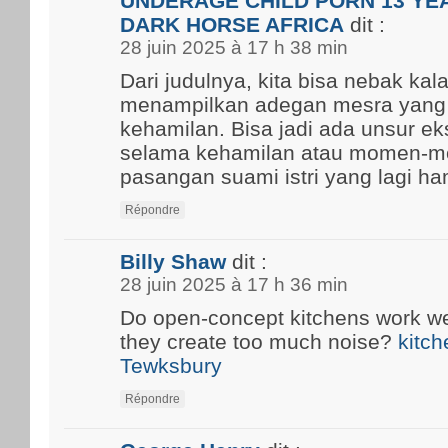
UNDERAGE CHILD PORN 13 YEA
DARK HORSE AFRICA
dit :
28 juin 2025 à 17 h 38 min
Dari judulnya, kita bisa nebak kal
menampilkan adegan mesra yang
kehamilan. Bisa jadi ada unsur ek
selama kehamilan atau momen-m
pasangan suami istri yang lagi ham
Répondre
Billy Shaw
dit :
28 juin 2025 à 17 h 36 min
Do open-concept kitchens work well
they create too much noise?
kitch
Tewksbury
Répondre