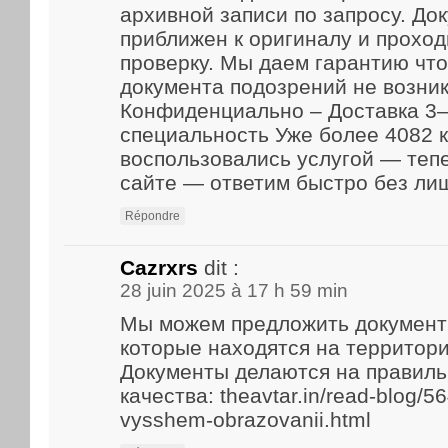
архивной записи по запросу. До
приближен к оригиналу и прохо
проверку. Мы даем гарантию что
документа подозрений не возник
Конфиденциально – Доставка 3–
специальность Уже более 4082 
воспользовались услугой — теп
сайте — ответим быстро без ли
Répondre
Cazrxrs
dit :
28 juin 2025 à 17 h 59 min
Мы можем предложить документ
которые находятся на территори
Документы делаются на правиль
качества: theavtar.in/read-blog/5
vysshem-obrazovanii.html