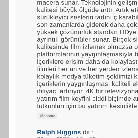
macera sunar. Teknolojinin gelişmes
kalitesi büyük ölçüde arttı. Artık et
sürükleyici seslerin tadını çıkarabi
son zamanlarda giderek daha çok t
yüksek çözünürlük standart HDye 
ayrıntılı görüntüler sunar. Birçok 
kalitesinde film izlemek olmazsa o
platformlarının yaygınlaşmasıyla b
içeriklere erişim daha da kolaylaştı.
filmleri her an ve her yerden izle
kolaylık medya tüketim şeklimizi k
içeriklerin yaygınlaşması kaliteli 
ihtiyacı artırıyor. 4K bir televizyo
yatırım film keyfini ciddi biçimde ar
tutkunları için bu yatırım kesinlikl
Répondre
Ralph Higgins
dit :