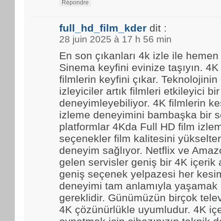
Répondre
full_hd_film_kder
dit :
28 juin 2025 à 17 h 56 min
En son çıkanları 4k izle ile hemen
Sinema keyfini evinize taşıyın. 4K
filmlerin keyfini çıkar. Teknolojinin
izleyiciler artık filmleri etkileyici bir
deneyimleyebiliyor. 4K filmlerin kes
izleme deneyimini bambaşka bir se
platformlar 4Kda Full HD film izl
seçenekler film kalitesini yükselter
deneyim sağlıyor. Netflix ve Amaz
gelen servisler geniş bir 4K içerik
geniş seçenek yelpazesi her kesim
deneyimi tam anlamıyla yaşamak i
gereklidir. Günümüzün birçok tele
4K çözünürlükle uyumludur. 4K içe