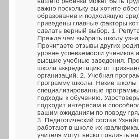
вашего ребенка может быть труд
важно поскольку вы хотите обес
образование и подходящую сред
приведены главные факторы кот
сделать верный выбор. 1. Репут
Прежде чем выбрать школу узна
Прочитаете отзывы других родит
уровне успеваемости учеников и
высшие учебные заведения. Про
школа аккредитацию от признан
организаций. 2. Учебная прогр
программу школы. Некие школы
специализированные программы
подходы к обучению. Удостоверь
подходит интересам и способно
вашим ожиданиям по поводу гря
3. Педагогический состав Узнайт
работают в школе их квалифика
учителя могут веско повлиять н