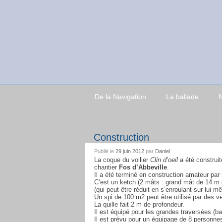
De la Navigation
La ballade
N
Construction
Publié le
29 juin 2012
par
Daniel
La coque du voilier
Clin d’oeil
a été construit
chantier
Fos d’Abbeville
.
Il a été terminé en construction amateur pa
C’est un ketch (2 mâts : grand mât de 14 m 
(qui peut être réduit en s’enroulant sur lui 
Un spi de 100 m2 peut être utilisé par des ve
La quille fait 2 m de profondeur.
Il est équipé pour les grandes traversées (b
Il est prévu pour un équipage de 8 personn