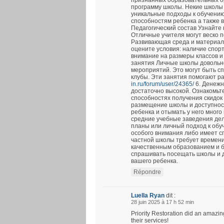
признанных образовательных ор
программу школы. Некие школы
уникальные подходы к обучению
способностям ребенка а также 
Педагогический состав Узнайте 
Отличные учителя могут веско п
Развивающая среда и материал
оцените условия: наличие спор
внимание на размеры классов и
занятия Личные школы довольно
мероприятий. Это могут быть с
клубы. Эти занятия помогают р
in.ru/forum/user/24365/
6. Денежн
достаточно высокой. Ознакомьтес
способностях получения скидок 
размещение школы и доступност
ребенка и отымать у него мног
средние учебные заведения де
планы или личный подход к обу
особого внимания либо имеет 
частной школы требует времени
качественным образованием и б
спрашивать посещать школы и д
вашего ребенка.
Répondre
Luella Ryan
dit :
28 juin 2025 à 17 h 52 min
Priority Restoration did an amaz
their services!