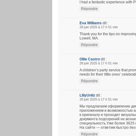
I had a fantastic experience with P
Répondre
Eva Williams
dit :
28 juin 2025 à 17 h 51 min
Thank you for the tips on improvin
Lowell, MA.
Répondre
Ollie Castro
dit :
28 juin 2025 à 17 h 51 min
A children’s party service that pro
needs for their little ones’ celebra
Répondre
LillyUnliz
dit :
28 juin 2025 à 17 h 51 min
Мы предлагаем оформление дип
приложением и возможностью ар
к оригиналу и проходит визуаль
документа подозрений не возни
специальность Уже более 3625 
На сайте — ответим быстро бе
Répondre