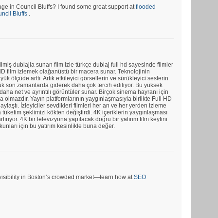
e in Council Bluffs? I found some great support at
flooded
cil Bluffs
.
ilmiş dublajla sunan film izle türkçe dublaj full hd sayesinde filmler
ll HD film izlemek olağanüstü bir macera sunar. Teknolojinin
üyük ölçüde arttı. Artık etkileyici görsellerin ve sürükleyici seslerin
rlük son zamanlarda giderek daha çok tercih ediliyor. Bu yüksek
aha net ve ayrıntılı görüntüler sunar. Birçok sinema hayranı için
a olmazdır. Yayın platformlarının yaygınlaşmasıyla birlikte Full HD
ylaştı. İzleyiciler sevdikleri filmleri her an ve her yerden izleme
tüketim şeklimizi kökten değiştirdi. 4K içeriklerin yaygınlaşması
rtırıyor. 4K bir televizyona yapılacak doğru bir yatırım film keyfini
tkunları için bu yatırım kesinlikle buna değer.
r visibility in Boston’s crowded market—learn how at
SEO