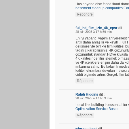
Has anyone else faced flood damag
basement cleanup companies Coun
Répondre
full_hd_film_izle_4k_epsr
dit :
28 juin 2025 à 17 h 59 min
En iyi yabancı yapımları yerelleştir
artık daha anlaşılır ve keyifli. Fu
gelişmesiyle birlikte film kalitesi b
tadını çıkarabilirsiniz. 4K çözünü
çözünürlük standart HDye kıyasla d
4K kalitesinde film izlemek olmazs
ve 4K içeriklere erişim daha da kola
imkanına sahip. Bu kolaylık medya 
kaliteli ekranlara duyulan ihtiyacı a
ciddi biçimde artırır. Gerçek film tu
Répondre
Ralph Higgins
dit :
28 juin 2025 à 17 h 59 min
Local link building is essential fo
Optimization Service Boston
!
Répondre
winrate tinggi
dit :