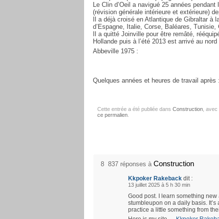
Le Clin d’Oeil a navigué 25 années pendant l
(révision générale intérieure et extérieure) 
Il a déjà croisé en Atlantique de Gibraltar à
d’Espagne, Italie, Corse, Baléares, Tunisie,
Il a quitté Joinville pour être remâté, rééqui
Hollande puis à l’été 2013 est arrivé au nord
Abbeville 1975 :
Quelques années et heures de travail après 
Cette entrée a été publiée dans
Construction
, avec
ce permalien
.
Construction
8 837 réponses à
Kkpoker Rakeback
dit :
13 juillet 2025 à 5 h 30 min
Good post. I learn something new 
stumbleupon on a daily basis. It’s 
practice a little something from the