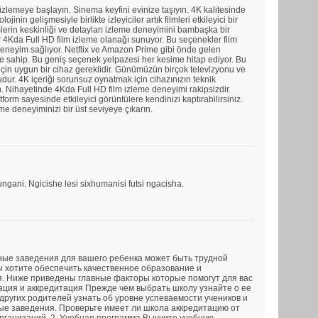
 izlemeye başlayın. Sinema keyfini evinize taşıyın. 4K kalitesinde
lojinin gelişmesiyle birlikte izleyiciler artık filmleri etkileyici bir
mlerin keskinliği ve detayları izleme deneyimini bambaşka bir
ar 4Kda Full HD film izleme olanağı sunuyor. Bu seçenekler film
r deneyim sağlıyor. Netflix ve Amazon Prime gibi önde gelen
vine sahip. Bu geniş seçenek yelpazesi her kesime hitap ediyor. Bu
in uygun bir cihaz gereklidir. Günümüzün birçok televizyonu ve
ur. 4K içeriği sorunsuz oynatmak için cihazınızın teknik
. Nihayetinde 4Kda Full HD film izleme deneyimi rakipsizdir.
form sayesinde etkileyici görüntülere kendinizi kaptırabilirsiniz.
eme deneyiminizi bir üst seviyeye çıkarın.
ani. Ngicishe lesi sixhumanisi futsi ngacisha.
ные заведения для вашего ребенка может быть трудной
ы хотите обеспечить качественное образование и
. Ниже приведены главные факторы которые помогут для вас
тация и аккредитация Прежде чем выбрать школу узнайте о ее
других родителей узнать об уровне успеваемости учеников и
ые заведения. Проверьте имеет ли школа аккредитацию от