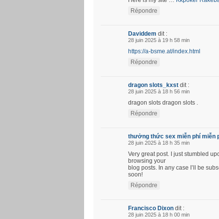
Here is my site …
Kkpoker Rakeb
Répondre
Daviddem
dit :
28 juin 2025 à 19 h 58 min
https://a-bsme.at/index.html
Répondre
dragon slots_kxst
dit :
28 juin 2025 à 18 h 56 min
dragon slots dragon slots .
Répondre
thưởng thức sex miễn phí miễn 
28 juin 2025 à 18 h 35 min
Very great post. I just stumbled u
browsing your
blog posts. In any case I’ll be su
soon!
Répondre
Francisco Dixon
dit :
28 juin 2025 à 18 h 00 min