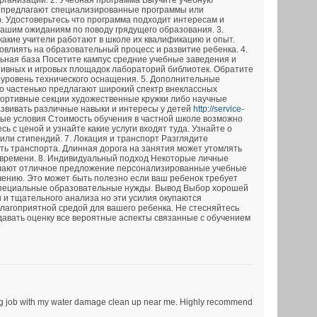
ганизаций. 2. Учебная программа Выучите учебную
 предлагают специализированные программы или
. Удостоверьтесь что программа подходит интересам и
вашим ожиданиям по поводу грядущего образования. 3.
какие учители работают в школе их квалификацию и опыт.
овлиять на образовательный процесс и развитие ребенка. 4.
ьная база Посетите кампус средние учебные заведения и
тивных и игровых площадок лабораторий библиотек. Обратите
 уровень технического оснащения. 5. Дополнительные
 частенько предлагают широкий спектр внеклассных
портивные секции художественные кружки либо научные
азвивать различные навыки и интересы у детей
http://service-
ые условия Стоимость обучения в частной школе возможно
ь с ценой и узнайте какие услуги входят туда. Узнайте о
или стипендий. 7. Локация и транспорт Разглядите
ь транспорта. Длинная дорога на занятия может утомлять
о времени. 8. Индивидуальный подход Некоторые личные
лают отличное предложение персонализированные учебные
чению. Это может быть полезно если ваш ребенок требует
специальные образовательные нужды. Вывод Выбор хорошей
 и тщательного анализа но эти усилия окупаются
лагоприятной средой для вашего ребенка. Не стесняйтесь
авать оценку все вероятные аспекты связанные с обучением
ing job with my water damage clean up near me. Highly recommend