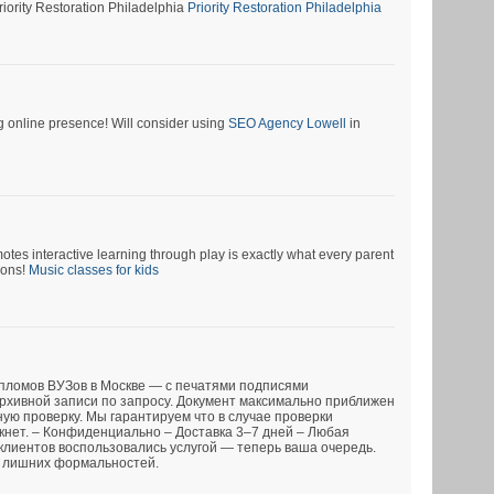
riority Restoration Philadelphia
Priority Restoration Philadelphia
g online presence! Will consider using
SEO Agency Lowell
in
motes interactive learning through play is exactly what every parent
tions!
Music classes for kids
ломов ВУЗов в Москве — с печатями подписями
хивной записи по запросу. Документ максимально приближен
ную проверку. Мы гарантируем что в случае проверки
кнет. – Конфиденциально – Доставка 3–7 дней – Любая
клиентов воспользовались услугой — теперь ваша очередь.
з лишних формальностей.