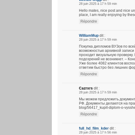
28 juin 2025 à 17 h 59 min
Hello mates, nice post and nice u
place, I am really enjoying by thes
Répondre
WilliamMup
dit :
28 juin 2025 à 17 h 59 min
Покупка дипломов ВУЗов по все
возможностью архивной записи 
проходит визуальную проверку.
подозрений не возникнет. – Ко
Уже более 4082 клиентов воспо
ответим быстро без лишних фо
Répondre
Cazrxrs
dit :
28 juin 2025 à 17 h 59 min
Мы можем предложить документ
РФ. Документы делаются на прави
blog/56417_kupit-diplom-o-vyssh
Répondre
full_hd_film_kder
dit :
28 juin 2025 à 17 h 56 min