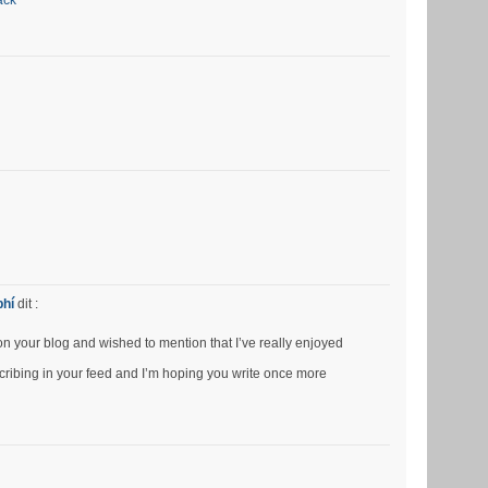
ack
phí
dit :
pon your blog and wished to mention that I’ve really enjoyed
bscribing in your feed and I’m hoping you write once more