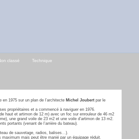
on classé
Technique
e en 1975 sur un plan de l’architecte
Michel Joubert
par le
r ses propriétaires et a commencé à naviguer en 1976.
de haut et artimon de 12 m) avec un foc sur enrouleur de 46 m2
même), une grand voile de 23 m2 et une voile d’artimon de 13 m2.
nts portants (venant de l’arrière du bateau).
ateau de sauvetage, radios, balises…).
es maximum mais peut être manié par un équipage réduit.