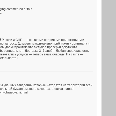
rging commented at this
e.
й России и СНГ — с печатями подписями приложением и
по запросу. Документ максимально приближен к оригиналу и
 Мы даем гарантию что в случае проверки документа
нфиденциально – Доставка 3–7 дней – Любая специальность
льзовались услугой — теперь ваша очередь. На сайте —
рмальностей.
ы учебных заведений которые находятся на территории всей
льной бумаге высшего качества: theavtar.in/read-
em-obrazovanii.html