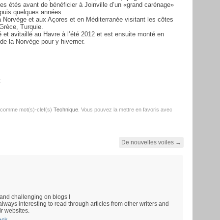
es étés avant de bénéficier à Joinville d’un «grand carénage»
depuis quelques années.
 la Norvège et aux Açores et en Méditerranée visitant les côtes
 Grèce, Turquie.
pé et avitaillé au Havre à l’été 2012 et est ensuite monté en
 de la Norvège pour y hiverner.
:
 comme mot(s)-clef(s)
Technique
. Vous pouvez la mettre en favoris avec
De nouvelles voiles
→
and challenging on blogs I
always interesting to read through articles from other writers and
ir websites.