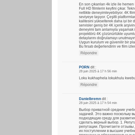
En son çıkanları 4k izle ile hemen
Full HD filmlerin keyfini çıkar. Tekno
netlikte deneyimleyebiliyor. 4K fil
seviyeye taşıyor. Çeşitli platforml
kalitesini yükselterek daha iyi bi
servisler geniş bir 4K içerik arşi
deneyimi tam anlamıyla yaşamak iç
projektörü 4K çözünürlükle uyumlud
detaylarını doğrulamayı unutmayın
Uygun kurulum ve güvenilir bir plat
Bu fırsatı değerlendirin ve film izl
Répondre
PORN
dit :
28 juin 2025 à 17 h 56 min
Loku kukhaphela lokukhulu kwebung
Répondre
Danielbremn
dit :
28 juin 2025 à 17 h 54 min
Выбор приватной средние учеб
задачей. Это важно поскольку в
подходящую среду для развития
сделать верный выбор. 1. Репу
репутации. Прочитаете отзывы 
их поступлении в высшие учебн